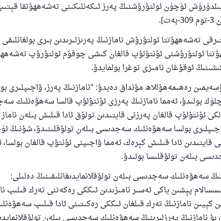
 بىلدۈرۈش ئۈچۈن ئولتۇرۇشنىڭ پەرز ئىكەنلىكىنى تەشەھھۇتقا قېتىپ
ت].
ئىئائە
قى تەشەھھۇتتا ئولتۇرۇش نامازنىڭ پەرىزلىرىدىن بىرى بولغانلىقى 
تتا ئولتۇرۇشنى ئۇنتۇلۇپ قالغان كىشى چوقۇم ئولتۇرۇپ تەشەھھ
شىنىڭ ئوقۇغان نامىزى توغرا بولمايدۇ.
يمىن رەھىمەھۇللاھ مۇنداق دەيدۇ: "نامازنىڭ پەرز، ۋاجىپلىرى بول
چلۈك بولىدۇ، ئەمما نامازنىڭ پەرزى ئۇنتۇلۇپ قالسا سەھۋەنلىك سە
لكى ئۇنتۇلۇپ قالغان پەرزنى قايتىدىن تولۇق ئادا قىلىش بىلەن ناماز ئا
ۋاجىپلىرى بولسا سەھۋەنلىك سەجدىسى بىلەن تولۇقلىنىدۇ، شۇنىڭ ئ
ى قايتىدىن ئادا قىلىش كېرەك، ئەمما ۋاجىپنى ئۇنتۇپ قالغان بولسا، 
سى بىلەن تولۇقلىسا بولىدۇ.
ىڭ سەھۋەنلىك سەجدىسى بىلەن تولۇقلانمايدىغانلىقىنىڭ دەلىلى:
سسالام پېشىن ياكى ئەسىر نامىزىدىن ئىككى رەكەتنى تەرك قىلىپ نا
ىن كېيىن نامازنىڭ تەرك قىلغان ئىككى رەكىتىنى ئادا قىلىپ سەھۋە
، بۇ نامازنىڭ پەرزلىرىنىڭ سەھۋەنلىك سەجدىسى بىلەن تولۇقلانمايدى