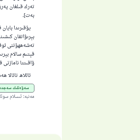
بەت].
يۇقىرىدا بايان ق
بېرىۋاتقان كىشىن
تەشەھھۇتنى ئوقۇ
قېتىم سالام بېرىپ
ۋاقىتتا نامازنى ق
ئاللاھ تائالا ھە
سەۋەنلىك سەجد
مەنبە
:
ئىسلام سوئا