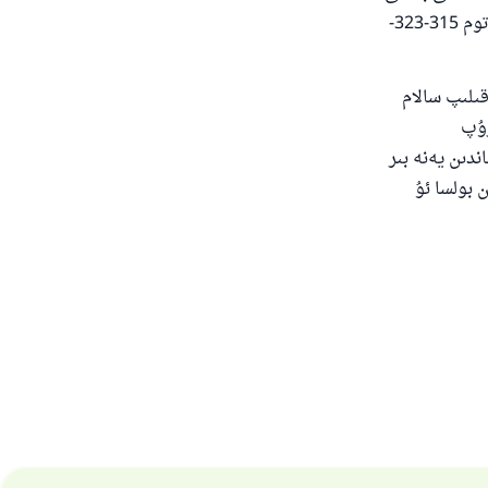
تەرك قىلغان پەرزنى چوقۇم كەلتۈرۈش كېرەكلىكىنى بىلدۈرىدۇ. [شەرھىل مۇمتىئ 3-توم 315-323-
قىلىپ سالام
رۇپ
دىن يەنە بىر
 بولسا ئۇ