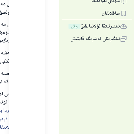
سوئال ئەۋەتىڭ
بارلىق گۈزەل مەد
سالاملىرى بولسۇ
ساقلانغان
بارلىق گۈزەل مەدھ
ئىنتىرنىتقا ئۇلانماغلىق
يېڭى
پەيغەمبىرىمىزمۇھە
ئىلگىرىكى نەشرىگە قايتىش
توغرا يولغا ئەگە
ئاخىرقى تەشەھھۇ
بولۇپ، بۇ ئىككى پە
"زادىل مۇستەنقىئ
تەشەھھۇت ۋە ئۇنى
شەيخ ئىبنى ئۇس
پەرىزلىرىدىن ئون
دەيدۇ:
نامازدا 
بەندىلىرىدىن تېنچ
پالانى ۋە پالانىغ