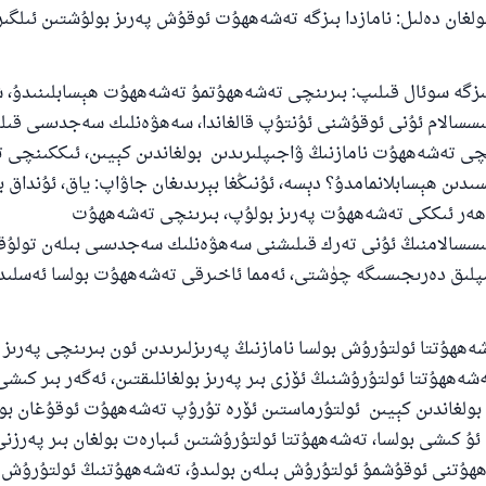
غان دەلىل: نامازدا بىزگە تەشەھھۇت ئوقۇش پەرىز بولۇشتىن ئىلگى
گە سوئال قىلىپ: بىرىنچى تەشەھھۇتمۇ تەشەھھۇت ھېسابلىنىدۇ، ش
ىسسالام ئۇنى ئوقۇشنى ئۇنتۇپ قالغاندا، سەھۋەنلىك سەجدىسى قىل
ىنچى تەشەھھۇت نامازنىڭ ۋاجىپلىرىدىن بولغاندىن كېيىن، ئىككىنچى
دىن ھېسابلانمامدۇ؟ دېسە، ئۇنىڭغا بېرىدىغان جاۋاپ: ياق، ئۇنداق بو
ھەر ئىككى تەشەھھۇت پەرىز بولۇپ، بىرىنچى تەشەھھۇت
ىسسالامنىڭ ئۇنى تەرك قىلىشنى سەھۋەنلىك سەجدىسى بىلەن تولۇق
110845 - نومۇرلۇق سوئالنىڭ جاۋابى ئائىلىن
ىپلىق دەرىجىسىگە چۈشتى، ئەمما ئاخىرقى تەشەھھۇت بولسا ئەسلىد
ساقلاپ قالدى
ۇتتا ئولتۇرۇش بولسا نامازنىڭ پەرىزلىرىدىن ئون بىرىنچى پەرىز ھ
ئۇممەتكە جاۋاپ بېرىشىمىزگە ياردەم قىلىڭ
شەھھۇتتا ئولتۇرۇشنىڭ ئۆزى بىر پەرىز بولغانلىقتىن، ئەگەر بىر كىش
پەيغەمبەرئەلەيھىسسالام مۇنداق دېگەن:
ولغاندىن كېيىن ئولتۇرماستىن ئۆرە تۇرۇپ تەشەھھۇت ئوقۇغان بولس
شىلىققا باشلارپ قويغان كىشى قىلغۇچىغا ئوخشاش ساۋاپقا ئېرىشى
ئۇ كىشى بولسا، تەشەھھۇتتا ئولتۇرۇشتىن ئىبارەت بولغان بىر پەرزنى
مۇسلىم رىۋايەت قىلغان (1893) ھەدىس
ۇتنى ئوقۇشمۇ ئولتۇرۇش بىلەن بولىدۇ، تەشەھھۇتنىڭ ئولتۇرۇش 