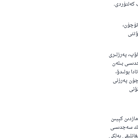
 كەلتۈردى.
ئۈچۈن،
ۇتنى
ۇپ، پەرزلىرى
جدىسى بىلەن
دا بولىدۇ،
ۈچۈن پەرزنى
ئۇنى
مازدىن كېيىن
نلىك سەجدىسى
غانلىقى بەلكى