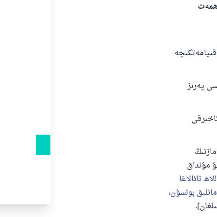
ەھمەت
 قىيامەتكىچە
سى پەرىز
ئاخىرقى
ازنىڭ
ۇ مۇنداق
اھ تائالاغا
مانلىق بولسۇن،
لغان].