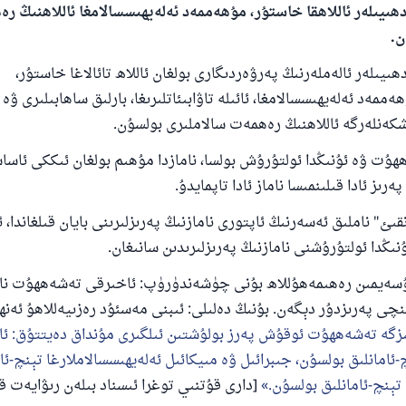
ھىيىلەر ئاللاھقا خاستۇر، مۇھەممەد ئەلەيھىسسالامغا ئاللاھنىڭ ر
ن.
ىيىلەر ئالەملەرنىڭ پەرۋەردىگارى بولغان ئاللاھ تائالاغا خاستۇر،
ممەد ئەلەيھىسسالامغا، ئائىلە تاۋابىئاتلىرىغا، بارلىق ساھابىلىرى ۋە
شكەنلەرگە ئاللاھنىڭ رەھمەت سالاملىرى بولسۇن.
ت ۋە ئۇنىڭدا ئولتۇرۇش بولسا، نامازدا مۇھىم بولغان ئىككى ئاسا
رىز ئادا قىلىنمىسا ناماز ئادا تاپمايدۇ.
" ناملىق ئەسەرنىڭ ئاپتورى نامازنىڭ پەرىزلىرىنى بايان قىلغاندا، 
ڭدا ئولتۇرۇشنى نامازنىڭ پەرىزلىرىدىن سانىغان.
ەيمىن رەھىمەھۇللاھ بۇنى چۈشەندۈرۈپ: ئاخىرقى تەشەھھۇت نام
ىنچى پەرىزدۇر دېگەن. بۇنىڭ دەلىلى: ئىبنى مەسئۇد رەزىيەللاھۇ ئەنھ
بىزگە تەشەھھۇت ئوقۇش پەرز بولۇشتىن ئىلگىرى مۇنداق دەيتتۇق: ئالل
-ئامانلىق بولسۇن، جىبرائىل ۋە مىيكائىل ئەلەيھىسسالاملارغا تېنچ-ئا
ا تېنچ-ئامانلىق بولسۇن.
[دارى قۇتنىي توغرا ئىسناد بىلەن رىۋايەت قى