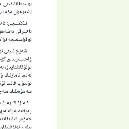
بولىدىغانلىقىنى
[شەرھۇل مۇمتىئ 3-توم 309-بە
ئىككىنچى: ئاخىر
ئاخىرقى تەشەھھۇ
ئوقۇمىغىچە ئۇ كى
شەيخ ئىبنى ئۇسە
ۋاجىپلىرىدىن كۈ
تولۇقلانمايدۇ، بە
ئەمما نامازنىڭ 
ئۇنتۇپ قالسا ئۇن
سەھۋەنلىك سەجدى
نامازنىڭ پەرزىن
پەيغەمبەرئەلەيھى
خەۋەر قىلىنغاند
بىلەن تولۇقلىغان