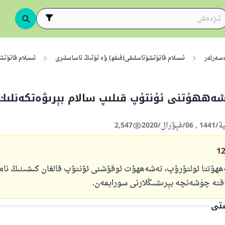
ەسەرلەر
ئىسلام قانۇنشۇناسلىقى(فىقھ) ۋە ئۇنىڭ ئاساسلىرى
ئىسلام قانۇنش
شەھھۇتنى ئۇنتۇپ قىلىپ سالام بېرىۋەتكەنلىك
2,547
1
ھۇتتا ئولتۇرۇپ، تەشەھھۇت ئوقۇشنى ئۇنتۇپ قالغان كىشىنىڭ نامى
ەقتە چۈشەنچە بېرىشىڭلارنى سورايمەن.
ستى