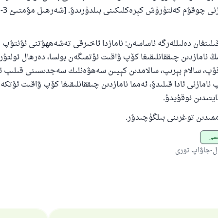
ىلىنغان دەلىللەرگە ئاساسەن: نامازدا ئاخىرقى تەشەھھۇتنى ئۇنتۇپ 
ىڭ نامازدىن چىققانلىقىغا كۆپ ۋاقىت ئۆتمىگەن بولسا، دەرھال ئولتۇ
پ، سالام بېرىپ، سالامدىن كېيىن سەھۋەنلىك سەجدىسىنى قىلىپ ئان
 نامازنى ئادا قىلىدۇ، ئەمما نامازدىن چىققانلىقىغا كۆپ ۋاقىت ئۆتكەن
ايتىدىن ئوقۇيدۇ.
ممىدىن توغرىنى بىلگۈچىدۇر.
ىسى
ل-جاۋاپ تورى