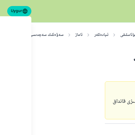
Uygur
ۇناسلىقى
ئىبادەتلەر
ناماز
سەۋەنلىك سەجدىسى
ئاخىرقى تەش
زى قانداق