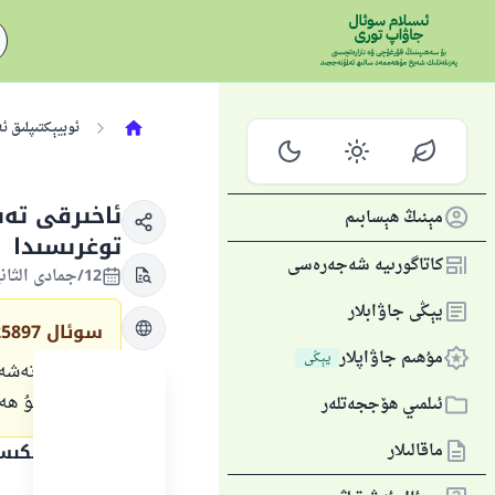
ئوبيېكتىپلىق ئ
ئاخىرقى تە
مېنىڭ ھېسابىم
توغرىسىدا
كاتاگورىيە شەجەرەسى
12/جمادى الثانية/1441 , 06/فېۋرال/2020
يېڭى جاۋابلار
سوئال
25897
مۇھىم جاۋاپلار
يېڭى
ئاخىرقى تەشەھ
بولىدۇ؟. بۇ ھ
ئىلمىي ھۆججەتلەر
ماقالىلار
جاۋاپنىڭ تېكى