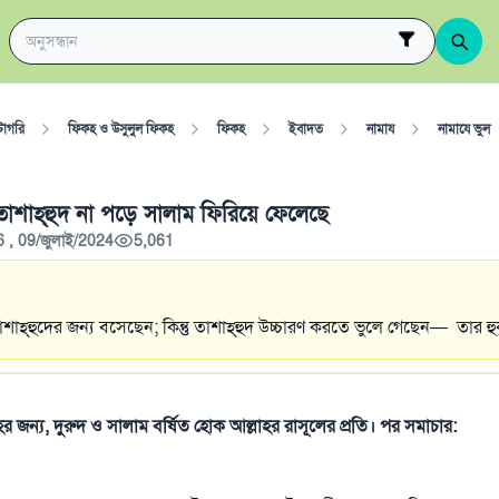
টাগরি
ফিকহ ও উসুলুল ফিকহ
ফিকহ
ইবাদত
নামায
নামাযে ভুল
 তাশাহ্‌হুদ না পড়ে সালাম ফিরিয়ে ফেলেছে
6 , 09/জুলাই/2024
5,061
তাশাহ্‌হুদের জন্য বসেছেন; কিন্তু তাশাহ্‌হুদ উচ্চারণ করতে ভুলে গেছেন— তার হ
াহর জন্য, দুরুদ ও সালাম বর্ষিত হোক আল্লাহর রাসূলের প্রতি। পর সমাচার: