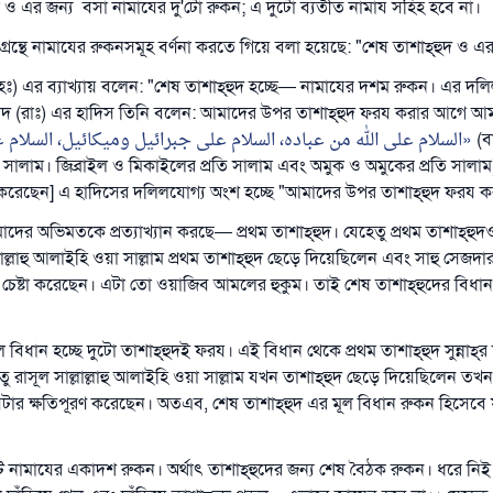
া ও এর জন্য বসা নামাযের দু'টো রুকন; এ দুটো ব্যতীত নামায সহিহ হবে না।
গ্রন্থে নামাযের রুকনসমূহ বর্ণনা করতে গিয়ে বলা হয়েছে: "শেষ তাশাহ্‌হুদ ও এ
ঃ) এর ব্যাখ্যায় বলেন: "শেষ তাশাহ্‌হুদ হচ্ছে— নামাযের দশম রুকন। এর দল
মাসউদ (রাঃ) এর হাদিস তিনি বলেন: আমাদের উপর তাশাহ্‌হুদ ফরয করার আগে 
السلام على الله من عباده، السلام على جبرائيل وميكائيل، السلام 
(বা
রতি সালাম। জিব্রাইল ও মিকাইলের প্রতি সালাম এবং অমুক ও অমুকের প্রতি সালাম
 করেছেন] এ হাদিসের দলিলযোগ্য অংশ হচ্ছে "আমাদের উপর তাশাহ্‌হুদ ফরয 
ের অভিমতকে প্রত্যাখ্যান করছে— প্রথম তাশাহ্‌হুদ। যেহেতু প্রথম তাশাহ্‌হুদও
ল্লাল্লাহু আলাইহি ওয়া সাল্লাম প্রথম তাশাহ্‌হুদ ছেড়ে দিয়েছিলেন এবং সাহু সেজদা
েষ্টা করেছেন। এটা তো ওয়াজিব আমলের হুকুম। তাই শেষ তাশাহ্‌হুদের বিধা
ল বিধান হচ্ছে দুটো তাশাহ্‌হুদই ফরয। এই বিধান থেকে প্রথম তাশাহ্‌হুদ সুন্নাহ্‌
ু রাসূল সাল্লাল্লাহু আলাইহি ওয়া সাল্লাম যখন তাশাহ্‌হুদ ছেড়ে দিয়েছিলেন তখন
েটার ক্ষতিপূরণ করেছেন। অতএব, শেষ তাশাহ্‌হুদ এর মূল বিধান রুকন হিসেব
উত্তর নম্বর ১১০৮৪৫ একটি বিবাহ রক্ষা করেছিল।
ি নামাযের একাদশ রুকন। অর্থাৎ তাশাহ্‌হুদের জন্য শেষ বৈঠক রুকন। ধরে 