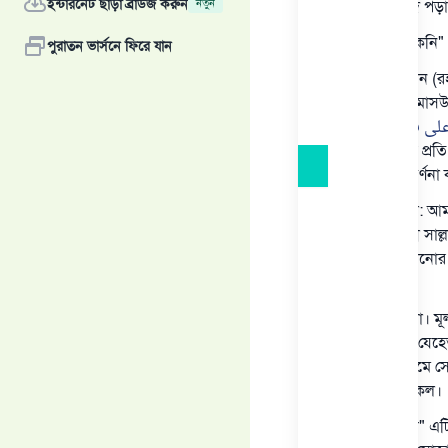
ইন্টারনেট ছাড়া ব্রাউজ করুন
নতুন
শেষ তাশাহ্‌হুদ পড়
"যাদুল মুসতাকনি" 
পুরাতন ভার্সনে ফিরে যান
শাইখ উছাইমীন (রহ
আব্দুল্লাহ্ বিন 
على فلان وفلان
থেকে আল্লাহ্‌র প্
সহিহ সনদে বর্ণনা
যদি কেউ বলে: আমাদ
তা সত্ত্বেও নবী সা
ভুলকে শোধরানোর চ
হবে না?
জবাব হচ্ছে: না। মূ
বেরিয়ে গেল। যেহেত
সেজদার মাধ্যমে স
উপর অটুট থাকল।
"এর জন্য বসা" এট