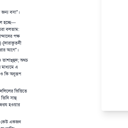
র জন্য বসা"।
িল হচ্ছে—
আমরা বলতাম:
ন্দাদের পক্ষ
)।[দারাকুতনী
করার আগে"।
 তাশাহ্‌হুদ; অথচ
র মাধ্যমে এ
নও কি অনুরূপ
র দলিলের ভিত্তিতে
 তিনি সাহু
ে ফরয হওয়ার
নিই কেউ একজন