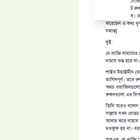
সেজদা থেকে সোজা 
নামাযের একটি রুক
পাঠ করতে হবে। যেহ
করেছেন এ কথা বুঝ
সমাপ্ত]
দুই:
যে ব্যক্তি নামায
নামায শুদ্ধ হবে না।
শাইখ উছাইমীন (র
তাগিদপূর্ণ। তবে 
অথচ ওয়াজিবগুলো ম
রুকনগুলো এর বিপ
তিনি আরও বলেন: "স
সাল্লাম যখন যোহর
আদায় করে নামায স
মওকুফ হয় না। বরং
অতএব, যে ব্যক্তি 