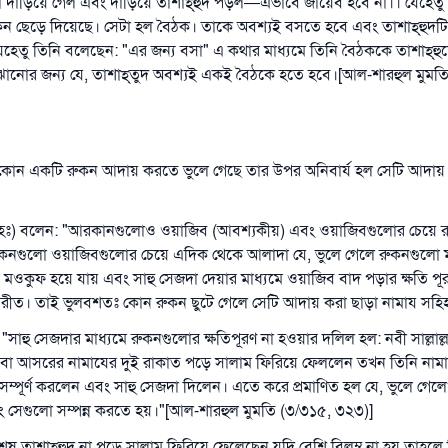
দাঁড়িয়ে গেল এবং দাঁড়িয়ে তাশাহ্‌হুদ পড়ল—এভাবে জায়েব হবে না।। যেহেতু সে
উম্মাহকে উত্তর দিতে আমাদেরকে সহযোগিতা করুন
ন ছেড়ে দিয়েছে। সেটা হল বৈঠক। তাকে অবশ্যই বসতে হবে এবং তাশাহ্‌হুদট
রাসূল সাল্লাল্লাহু আলাইহি ওয়া সাল্লাম বলেছেন
েতু তিনি বলেছেন: "এর জন্য বসা" এ কথার মাধ্যমে তিনি বৈঠককে তাশাহ্‌হুদে
যে ব্যক্তি সৎ কর্মের পথ দেখাবে সে সৎকর্মকারীর সমান সওয়াব পাবে
ানোর জন্য যে, তাশাহ্‌তুদ অবশ্যই একই বৈঠকে হতে হবে।[আল-শারহুল মুমত
(সহিহ মুসলিম; ১৮৯৩)
ের কোন একটি রুকন আদায় করতে ভুলে গেছে তার উপর অনিবার্য হল সেটি আদায়
এখনই শরীক হোন
হঃ) বলেন: "আরকানগুলোও ওয়াজিব (আবশ্যকীয়) এবং ওয়াজিবগুলোর চেয়ে 
রুকনগুলো ওয়াজিবগুলোর চেয়ে এদিক থেকে আলাদা যে, ভুলে গেলে রুকনগুলো 
ওকুফ হয়ে যায় এবং সাহু সেজদা দেয়ার মাধ্যমে ওয়াজিব বাদ পড়ার ক্ষতি পূরণ 
রীত। তাই ভুলবশতঃ কোন রুকন ছুটে গেলে সেটি আদায় করা ছাড়া নামায সহিহ
াহু সেজদার মাধ্যমে রুকনগুলোর ক্ষতিপূরণ না হওয়ার দলিল হল: নবী সাল্লাল্
 বা আসরের নামাযের দুই রাকাত পড়ে সালাম ফিরিয়ে ফেললেন তখন তিনি নামা
ম্পূর্ণ করলেন এবং সাহু সেজদা দিলেন। এতে করে প্রমাণিত হল যে, ভুলে গে
 সেগুলো সম্পন্ন করতে হয়।"[আল-শারহুল মুমতি (৩/৩১৫, ৩২৩)]
শেষ তাশাহ্‌হুদ না পড়ে সালাম ফিরিয়ে ফেলেছেন যদি বেশি বিলম্ব না হয় তাহলে