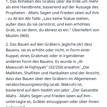
1. Das Anheben des Grabes über die Erde um mehr
als eine Handbreite, basierend auf der Aussage des
Propheten - Allahs Segen und Frieden seien auf ihm
- zu Ali ibn Abi Talib: „Lass keine Statue stehen,
außer dass du sie zerstörst, und kein erhöhtes
Die Antwort Nr. 110845 rettete eine
Grab, es sei denn, du ebnest es ein." Überliefert von
Muslim (969).
Ehe.
2. Das Bauen auf den Gräbern. Jegliche (Art des)
Unterstütze die Arbeit von Islam Q&A
Bauens, sei es erhöht oder nicht, in Form einer
Kuppel, eines Grabmals oder in irgendeiner
Der Prophet -Allahs Segen und Frieden auf
anderen Form des Bauens. Es wurde in „Al-
ihm- sagte:
Mawsu’ah Al-Fiqhiyyah" (32/250) erwähnt: „Die
"Wer zum Guten aufruft, hat den Lohn
desjenigen, der sie durchführt."
Malikiten, Shafiiten und Hanbaliten sind der Ansicht,
dass das Bauen über den Gräbern im Allgemeinen
(MUSLIM 1893)
verabscheuungswürdig (arab. Makruh) ist,
basierend auf dem Hadith von Jabir: „Der Gesandte
Allahs - Allahs Segen und Frieden seien auf ihm -
Beitrag dazu
untersagte es, Gräber einzugipsen oder über ihnen