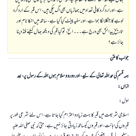
بھال کیلئے فنڈ اکٹھا کرنے کا مطالبہ کیا، کہ انکی والدہ کی قبر پر کافی مٹی چڑھ چکی
ہے، اور اردگرد کافی تعداد میں جھاڑیاں بھی اگ چکی ہیں، اس قبر کے اردگرد
لوہے کا جنگلا لگا ہوا ہے، اور سفید پینٹ کیا گیا ہے، ساتھ میں انکا نام اور
تاریخ پیدائش بھی درج ہے۔۔۔ الخ، تو کیا قبر کی دیکھ بھال کیلئے فنڈ دینا
جائز ہے؟
جواب کا متن
ہمہ قسم کی حمد اللہ تعالی کے لیے، اور دورو و سلام ہوں اللہ کے رسول پر، بعد
ازاں:
اول:
اسلامی شریعت میں قبر کا بہت زیادہ احترام کیا جاتا ہے، اس لئے شرعی طور پر
قبروں کی اہانت، اور قبروں کیساتھ زیادتی جائز نہیں ہے، حتی کہ نبی صلی اللہ علیہ