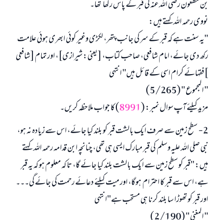
بن مظعون رضی اللہ عنہ کی قبر کے پاس رکھا تھا۔
نووی رحمہ اللہ کہتے ہیں:
"یہ سنت ہے کہ قبر کے سر کی جانب پتھر، لکڑی وغیر کوئی ابھری ہوئی علامت
رکھ دی جائے، امام شافعی، صاحب کتاب، [یعنی: شیرازی]، اور تمام [شافعی
]فقہائے کرام اسی کے قائل ہیں" انتہی
" المجموع " (5/265)
مزید کیلئے آپ سوال نمبر: (
8991
) کا جواب ملاحظہ کریں۔
2- سطح زمین سے صرف ایک بالشت قبر کو بلند کیا جائے، اس سے زیادہ نہ ہو،
نبی صلی اللہ علیہ وسلم کی قبر مبارک ایسی ہی تھی، چنانچہ ابن قدامہ رحمہ اللہ کہتے
ہیں: "قبر کو سطح زمین سے ایک بالشت بلند کیا جائے گا، تا کہ معلوم ہو کہ یہ قبر
ہے، اس سے قبر کا احترام ہوگا، اور میت کیلئے دعائے رحمت کی جائے گی۔۔۔
اور قبر کو تھوڑا سا بلند کرنا ہی مستحب ہے"انتہی
" المغنی " (2/190)