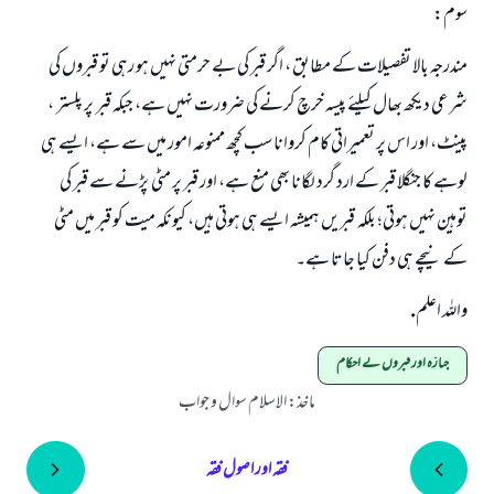
سوم:
مندرجہ بالا تفصیلات کے مطابق ، اگر قبر کی بے حرمتی نہیں ہو رہی تو قبروں کی
شرعی دیکھ بھال کیلئے پیسہ خرچ کرنے کی ضرورت نہیں ہے، جبکہ قبر پر پلستر ،
پینٹ، اور اس پر تعمیراتی کام کروانا سب کچھ ممنوعہ امور میں سے ہے، ایسے ہی
لوہے کا جنگلا قبر کے ارد گرد لگانا بھی منع ہے، اور قبر پر مٹی پڑنے سے قبر کی
توہین نہیں ہوتی؛ بلکہ قبریں ہمیشہ ایسے ہی ہوتی ہیں، کیونکہ میت کو قبر میں مٹی
کے نیچے ہی دفن کیا جاتا ہے۔
واللہ اعلم.
جنازہ اور قبروں کے احکام
ماخذ
:
الاسلام سوال و جواب
فقہ اور اصول فقہ