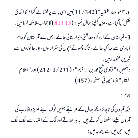
اور "الموسوعة الفقهية " (11/342)میں اسی بات پر فقہائے کرام کا اتفاق
نقل کیا گیا ہے، مزید کیلئے سوال نمبر: (
83133
) کا جواب ملاحظہ فرمائیں۔
3- قبرستان کے ارد گرد حفاظتی دیوار بنائی جائے، جس سے قبرستان کو عام
آبادی سے جدا کیا جائے، تا کہ چھوٹے بچوں کی شرارتوں ، اور جانوروں سے
قبریں محفوظ رہیں۔
دیکھیں: "فتاوى شيخ محمد بن ابراہيم ": (3/211-212) اور "احكام
المقابر" از: سحيبانی، صفحہ:(457)
دوم:
جبکہ قبروں کی ناجائز دیکھ بھال کے طریقے جنہیں لوگ اپنے عزیز و اقارب کی
قبروں کیلئے استعمال کرتے ہیں، یہ ہر علاقے اور ملک کے اعتبار سےالگ الگ
ہیں، جن میں سے چند یہ ہیں: