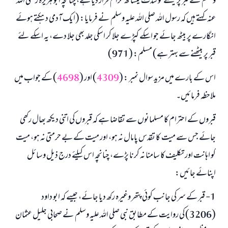
وسلم نے قبر پر بیٹھنے کو شدت کیساتھ حرام قرار دیا ہے، چنانچہ ابو ہریرہ رضی اللہ
عنہ کہتے ہیں کہ رسول اللہ صلی اللہ علیہ وسلم نے فرمایا: (ایک آدمی دہکتے ہوئے
انگارے پر بیٹھ جائے جو اسکے کپڑے جلا کر اسکی جلد بھی جلا دے، یہ اسکے لئے
قبر پر بیٹھنے سے بہتر ہے) مسلم: (971)
اس کے بارے میں مزید سوال نمبر : (
4309
) اور (
4698
) کے جواب میں
ملاحظہ فرمائیں۔
قبروں کے احترام کا مسلمانوں سے تقاضا ہے کہ قبروں کی اتنی دیکھ بھال رکھی
جائے جس سے میت کا تقدس پامال نہ ہو، اور میت کے بے حرمتی نہ ہو، میت
کو اہانت اور تکلیف کا سامنا نہ کرنا پڑے، چنانچہ اس کیلئے درج ذیل وسائل
اپنائے جائیں:
1- قبر کے سر کی جانب کوئی پتھر وغیرہ رکھ دیا جائے، جیسے کہ ابو داود
(3206) کی روایت کے مطابق نبی صلی اللہ علیہ وسلم نے صحابی جلیل عثمان