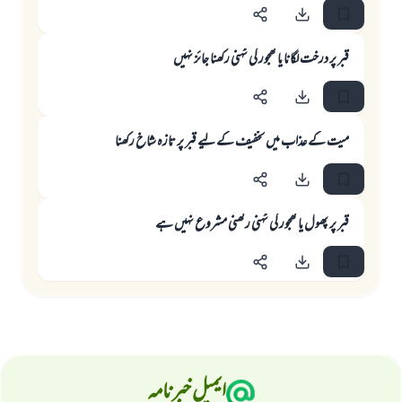
قبر پر درخت لگانا يا كھجور كى ٹہنى ركھنا جائز نہيں
ميت كے عذاب ميں تخفيف كے ليے قبر پر تازہ شاخ ركھنا
قبر پر پھول يا كھجور كى ٹہنى ركھنى مشروع نہيں ہے
ایمیل خبرنامہ