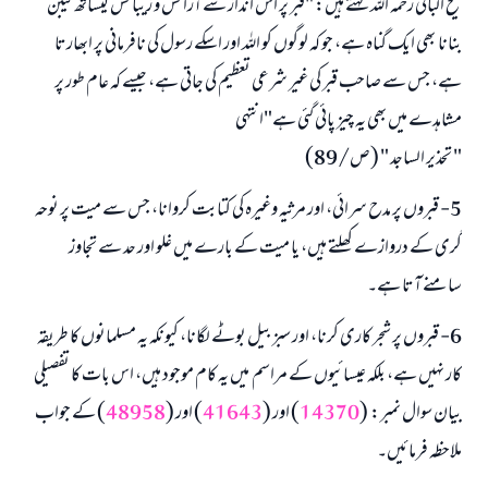
شیخ البانی رحمہ اللہ کہتے ہیں: "قبر پر اس انداز سے آرائش و زیبائش کیساتھ کیبن
بنانا بھی ایک گناہ ہے، جو کہ لوگوں کو اللہ اور اسکے رسول کی نافرمانی پر ابھارتا
ہے، جس سے صاحب قبر کی غیر شرعی تعظیم کی جاتی ہے، جیسے کہ عام طور پر
مشاہدے میں بھی یہ چیز پائی گئی ہے"انتہی
" تحذير الساجد " (ص/89)
5- قبروں پر مدح سرائی، اور مرثیہ وغیرہ کی کتابت کروانا، جس سے میت پر نوحہ
گری کے دروازے کھلتے ہیں، یا میت کے بارے میں غلو اور حد سے تجاوز
سامنے آتا ہے۔
6- قبروں پر شجر کاری کرنا، اور سبز بیل بوٹے لگانا، کیونکہ یہ مسلمانوں کا طریقہ
کار نہیں ہے، بلکہ عیسائیوں کے مراسم میں یہ کام موجود ہیں، اس بات کا تفصیلی
بیان سوال نمبر: (
14370
) اور (
41643
) اور (
48958
) کے جواب
ملاحظہ فرمائیں۔