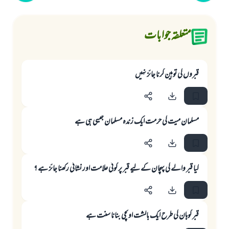
متعلقہ جوابات
قبروں كى توہين كرنا جائز نہيں
مسلمان ميت كى حرمت ايك زندہ مسلمان جيسى ہى ہے
كيا قبر والے كى پہچان كے ليے قبر پر كوئى علامت اور نشانى ركھنا جائز ہے ؟
قبر كوہان كى طرح ايك بالشت اونچى بنانا سنت ہے