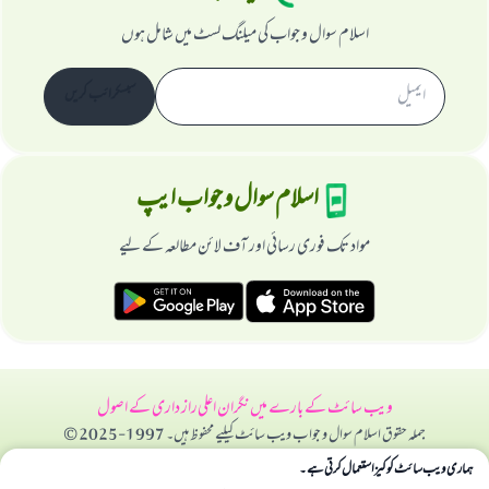
اسلام سوال و جواب کی میلنگ لسٹ میں شامل ہوں
سبسکرائب کریں
اسلام سوال و جواب ایپ
مواد تک فوری رسائی اور آف لائن مطالعہ کے لیے
ویب سائٹ کے بارے میں
نگران اعلی
راز داری کے اصول
جملہ حقوق اسلام سوال و جواب ویب سائٹ کیلیے محفوظ ہیں۔ 1997-2025 ©
ہماری ویب سائٹ کوکیز استعمال کرتی ہے۔