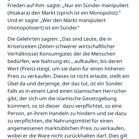
Frieden auf ihm- sagte: „Nur ein Sünder manipuliert
(ihtakara) den Markt (sprich ist ein Monopolist).“
Und er sagte: „Wer den Markt manipuliert
(monopolisiert) ist ein Sünder.“
Die Gelehrten sagten: „Das sind Leute, die in
Krisenzeiten (Zeiten schwerer wirtschaftlicher
Verhältnisse) Konsumgüter, der die Menschen
bedürfen, wie Nahrung etc., aufkaufen, bis deren
Wert (Preis) steigt, um sie dann für einen höheren
Die Antwort Nr. 110845 rettete eine
Preis zu verkaufen. Dieses ist nicht erlaubt, stellt ein
Ehe.
Übel da und derjenige, der das tut, ist ein Sünder.
Falls es in einem Land einen islamischen Herrscher
Unterstütze die Arbeit von Islam Q&A
gibt, der sich um die islamische Gesetzgebung
kümmert, so ist dieser dazu verpflichtet, so eine
Der Prophet -Allahs Segen und Frieden auf
ihm- sagte:
Person, an ihrem Handeln zu hindern und sie dazu
"Wer zum Guten aufruft, hat den Lohn
zu verpflichten, die Nahrungsmittel für einen
desjenigen, der sie durchführt."
angemessenen marktüblichen Preis zu verkaufen,
wobei er die Ware nicht zurückhalten darf. Dies gilt
(MUSLIM 1893)