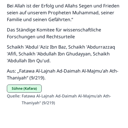
Bei Allah ist der Erfolg und Allahs Segen und Frieden
Unterstütze die Arbeit von Islam Q&A
seien auf unserem Propheten Muhammad, seiner
Der Prophet -Allahs Segen und Frieden auf
Familie und seinen Gefährten.“
ihm- sagte:
"Wer zum Guten aufruft, hat den Lohn
Das Ständige Komitee für wissenschaftliche
desjenigen, der sie durchführt."
Forschungen und Rechtsurteile
(MUSLIM 1893)
Schaikh 'Abdul 'Aziz Ibn Baz, Schaikh 'Abdurrazzaq
'Afifi, Schaikh 'Abdullah Ibn Ghudayyan, Schaikh
'Abdullah Ibn Qu'ud.
Beitrag dazu
Aus: „Fatawa Al-Lajnah Ad-Daimah Al-Majmu'ah Ath-
Thaniyah“ (9/219).
Sühne (Kafara)
Quelle
:
Fatawa Al-Lajnah Ad-Daimah Al-Majmu'ah Ath-
Thaniyah“ (9/219)