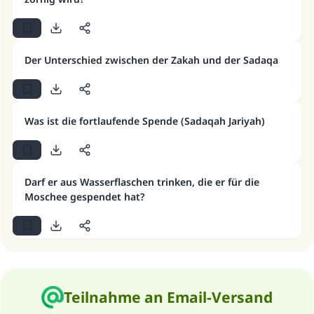
Der Unterschied zwischen der Zakah und der Sadaqa
Die Antwort Nr. 110845 rettete eine
Ehe.
Was ist die fortlaufende Spende (Sadaqah Jariyah)
Unterstütze die Arbeit von Islam Q&A
Der Prophet -Allahs Segen und Frieden auf
ihm- sagte:
Darf er aus Wasserflaschen trinken, die er für die
"Wer zum Guten aufruft, hat den Lohn
Moschee gespendet hat?
desjenigen, der sie durchführt."
(MUSLIM 1893)
Beitrag dazu
Teilnahme an Email-Versand