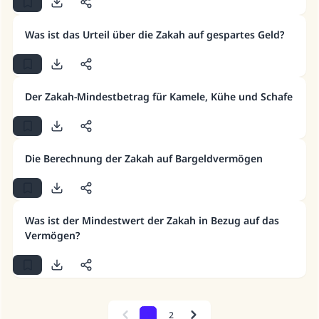
Unterstütze die Arbeit von Islam Q&A
Was ist das Urteil über die Zakah auf gespartes Geld?
Der Prophet -Allahs Segen und Frieden auf
ihm- sagte:
"Wer zum Guten aufruft, hat den Lohn
Der Zakah-Mindestbetrag für Kamele, Kühe und Schafe
desjenigen, der sie durchführt."
(MUSLIM 1893)
Die Berechnung der Zakah auf Bargeldvermögen
Beitrag dazu
Was ist der Mindestwert der Zakah in Bezug auf das
Vermögen?
1
2