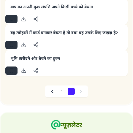
बाप का अपनी कुछ संपत्ति अपने किसी बच्चे को बेचना
वह त्योहारों में कार्ड बनाकर बेचता है तो क्या यह उसके लिए जाइज़ हैॽ
उत्तर संख्या 110845 ने एक शादी बचाई।.
उम्मत के प्रश्नों का उत्तर देने में हमारी सहायता करें
भूमि खरीदने और बेचने का हुक्म
अल्लाह के रसूल सल्लल्लाहु अलैहि व सल्लम ने फरमाया :
'जो व्यक्ति भलाई का मार्ग दर्शाए, उसके लिए उस भलाई के
करने वाले के समान प्रतिफल है।''
(मुस्लिम : 1893).
1
2
Previous
Next
योगदान करें
न्यूज़लेटर