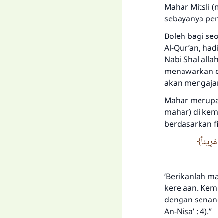
Mahar Mitsli
(
sebayanya per
Boleh bagi se
Al-Qur’an, had
Nabi
Shallallah
menawarkan di
akan mengajar
Mahar merupak
mahar) di kemu
berdasarkan f
مَرِيئاً
‘Berikanlah m
kerelaan. Kem
dengan senang
An-Nisa’ : 4).”