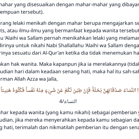
Bantu kami dalam memberikan jawaban untuk umat
mahar yang disesuaikan dengan mahar-mahar yang dibaya
empuan tersebut).
Rasulullah ﷺ bersabda
"Siapa yang menunjukkan suatu kebaikan, meka dia akan
orang lelaki menikah dengan mahar berupa mengajarkan se
mendapatkan pahala yang sama dengan orang yang
its, atau ilmu-ilmu yang bermanfaat kepada wanita tersebu
melakukannya"
u ‘Alaihi wa Sallam
pernah menikahkan lelaki yang melamar
MUSLIM, 1893
rinya untuk nikahi Nabi
Shallallahu ‘Alaihi wa Sallam
denga
inya sesuatu dari Al-Qur’an ketika dia tidak menemukan ha
an hak wanita. Maka kapanpun jika ia merelakannya (tidak
Saham
dian hari dalam keadaan senang hati, maka hal itu sah-sah
irman Allah
Azza wa Jalla
,
ا النِّسَاءَ صَدُقَاتِهِنَّ نِحْلَةً فَإِنْ طِبْنَ لَكُمْ عَنْ شَيْءٍ مِنْهُ نَفْساً فَكُلُوهُ هَنِيئاً 
النساء/4
ahar kepada wanita (yang kamu nikahi) sebagai pemberian
udian, jika mereka menyerahkan kepada kamu sebagian dar
 hati, terimalah dan nikmatilah pemberian itu dengan sena