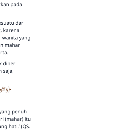
rkan pada
suatu dari
t, karena
 wanita yang
n mahar
rta.
 diberi
 saja,
وَآتُو
 yang penuh
i (mahar) itu
ng hati.’
(QS.