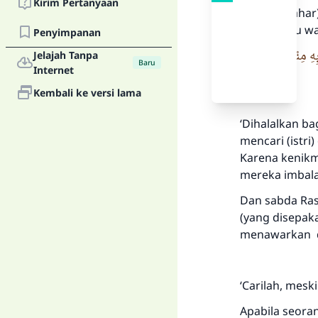
Kirim Pertanyaan
“Harta (mahar
Subhanahu wa 
Penyimpanan
هِ مِنْهُنَّ فَآتُوهُنَّ
Jelajah Tanpa
Baru
Internet
Kembali ke versi lama
‘Dihalalkan b
mencari (istr
Karena kenikm
mereka imbala
Dan sabda Ras
(yang disepak
menawarkan di
‘Carilah, meski
Apabila seora