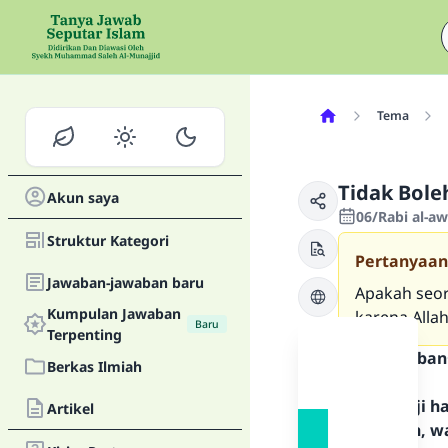
Tema
Tidak Bol
Akun saya
06/Rabi al-a
Struktur Kategori
Pertanyaan
Jawaban-jawaban baru
Apakah seor
Kumpulan Jawaban
karena Alla
Baru
Terpenting
Teks Jawaban
Berkas Ilmiah
Segala puji 
Artikel
Rasulullah, w