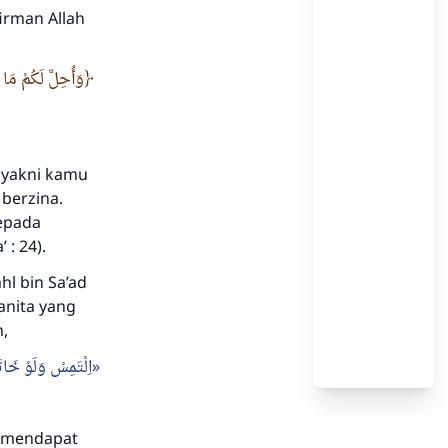
irman Allah
وَأُحِلَّ لَكُمْ مَا
 yakni kamu
berzina.
epada
 : 24).
hl bin Sa’ad
anita yang
m
,
اِلْتَمِسْ وَلَوْ خَات
k mendapat