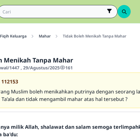
Fiqih Keluarga
Mahar
Tidak Boleh Menikah Tanpa Mahar
eh Menikah Tanpa Mahar
wwal/1447 , 29/Agustus/2025
161
112153
ang Muslim boleh menikahkan putrinya dengan seorang lak
h
Ta’ala
dan tidak mengambil mahar atas hal tersebut ?
hanya milik Allah, shalawat dan salam semoga terlimpa
a ba'du: