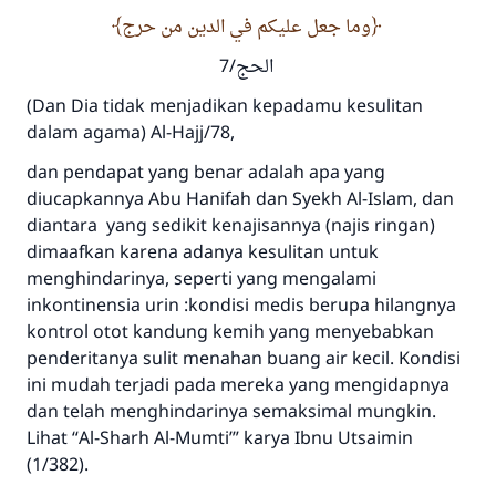
وما جعل عليكم في الدين من حرج
الحج/7
(Dan Dia tidak menjadikan kepadamu kesulitan
dalam agama) Al-Hajj/78,
dan pendapat yang benar adalah apa yang
diucapkannya Abu Hanifah dan Syekh Al-Islam, dan
diantara yang sedikit kenajisannya (najis ringan)
dimaafkan karena adanya kesulitan untuk
menghindarinya, seperti yang mengalami
inkontinensia urin :
kondisi medis berupa hilangnya
kontrol otot kandung kemih yang menyebabkan
penderitanya sulit menahan buang air kecil. Kondisi
ini mudah terjadi pada mereka yang mengidapnya
dan telah menghindarinya semaksimal mungkin.
Lihat “
Al-Sharh Al-Mumti
’” karya Ibnu Utsaimin
(1/382).