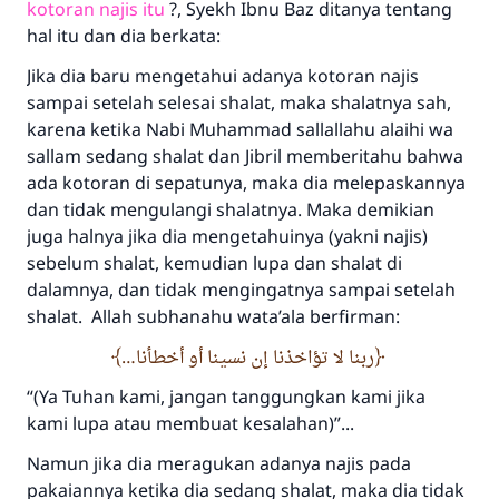
kotoran najis itu
?, Syekh Ibnu Baz ditanya tentang
hal itu dan dia berkata:
Jika dia baru mengetahui adanya kotoran najis
sampai setelah selesai shalat, maka shalatnya sah,
karena ketika Nabi Muhammad sallallahu alaihi wa
sallam sedang shalat dan Jibril memberitahu bahwa
ada kotoran di sepatunya, maka dia melepaskannya
dan tidak mengulangi shalatnya. Maka demikian
juga halnya jika dia mengetahuinya (yakni najis)
sebelum shalat, kemudian lupa dan shalat di
dalamnya, dan tidak mengingatnya sampai setelah
shalat. Allah subhanahu wata’ala berfirman:
ربنا لا تؤاخذنا إن نسينا أو أخطأنا…
“(Ya Tuhan kami, jangan tanggungkan kami jika
kami lupa atau membuat kesalahan)”...
Namun jika dia meragukan adanya najis pada
pakaiannya ketika dia sedang shalat, maka dia tidak