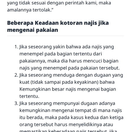
yang tidak sesuai dengan perintah kami, maka
Bantu kami dalam memberikan jawaban untuk umat
amalannya tertolak.”
Rasulullah ﷺ bersabda
"Siapa yang menunjukkan suatu kebaikan,
Beberapa Keadaan kotoran najis jika
meka dia akan mendapatkan pahala yang
mengenai pakaian
sama dengan orang yang melakukannya"
MUSLIM, 1893
Jika seseorang yakin bahwa ada najis yang
menempel pada bagian tertentu dari
pakaiannya, maka dia harus mencuci bagian
Saham
najis yang menempel pada pakaian tersebut.
Jika seseorang menduga dengan dugaan yang
kuat (tidak sampai pada keyakinan) bahwa
Kemungkinan besar najis mengenai bagian
tertentu.
Jika seseorang mempunyai dugaan adanya
kemungkinan mengenai tempat di mana najis
itu berada, maka pada kasus kedua dan ketiga
orang tersebut harus menyelidikinya atau
memastikan keberadaan najis tersebut, jika