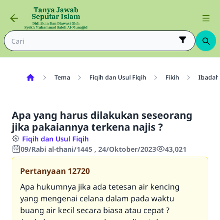
Tema
Fiqih dan Usul Fiqih
Fikih
Ibadah
Apa yang harus dilakukan seseorang
jika pakaiannya terkena najis ?
Fiqih dan Usul Fiqih
09/Rabi al-thani/1445 , 24/Oktober/2023
43,021
Pertanyaan
12720
Apa hukumnya jika ada tetesan air kencing
yang mengenai celana dalam pada waktu
buang air kecil secara biasa atau cepat ?