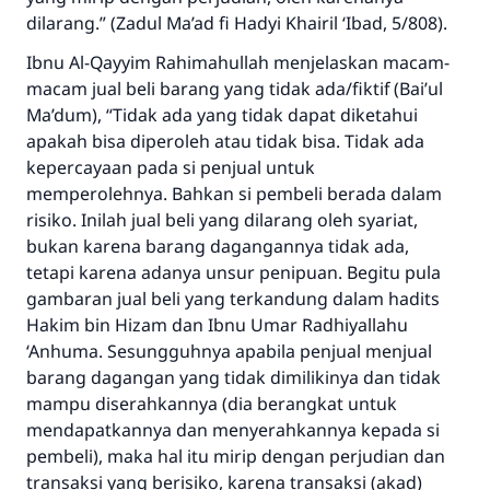
dilarang.” (Zadul Ma’ad fi Hadyi Khairil ‘Ibad, 5/808).
Ibnu Al-Qayyim
Rahimahullah
menjelaskan macam-
macam jual beli barang yang tidak ada/fiktif (
Bai’ul
Ma’dum
), “Tidak ada yang tidak dapat diketahui
apakah bisa diperoleh atau tidak bisa. Tidak ada
kepercayaan pada si penjual untuk
memperolehnya. Bahkan si pembeli berada dalam
risiko. Inilah jual beli yang dilarang oleh syariat,
bukan karena barang dagangannya tidak ada,
tetapi karena adanya unsur penipuan. Begitu pula
gambaran jual beli yang terkandung dalam hadits
Hakim bin Hizam dan Ibnu Umar
Radhiyallahu
‘Anhuma.
Sesungguhnya apabila penjual menjual
barang dagangan yang tidak dimilikinya dan tidak
mampu diserahkannya (dia berangkat untuk
mendapatkannya dan menyerahkannya kepada si
pembeli), maka hal itu mirip dengan perjudian dan
transaksi yang berisiko, karena transaksi (akad)