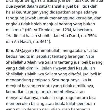
dicampur dengan transaksi jual beli, tidak boleh ada
dua syarat dalam satu transaksi jual beli, tidaklah
halal keuntungan yang didapatkan tanpa adanya
tanggung jawab untuk menanggung kerugian, dan
engkau tidak boleh menjual barang yang bukan
milikmu.”’ (HR. At-Tirmidzi, no. 1234, ia berkata,
“Hadits ini hasan shahih, dan Abu Daud, no. 3504
dan An-Nasa’i, no. 4611).
Ibnu Al-Qayyim Rahimahullah mengatakan, “Lafaz
kedua hadits ini sepakat tentang larangan Nabi
Shallallahu ‘Alaihi wa Sallam tentang jual beli barang
yang tidak dimiliki. Inilah riwayat dari Rasulullah
Shallallahu ‘Alaihi wa Sallam
yang dihafal. Jual beli ini
mengandung penipuan. Sesungguhnya jika ia
menjual barang tertentu yang tidak dimilikinya,
kemudian ia pergi untuk membelinya atau
menyerahkannya, maka ia ragu-ragu antara bisa
memperoleh barang atau tidak. Inilah penipuan
yang mirip dengan perjudian, oleh karenanya