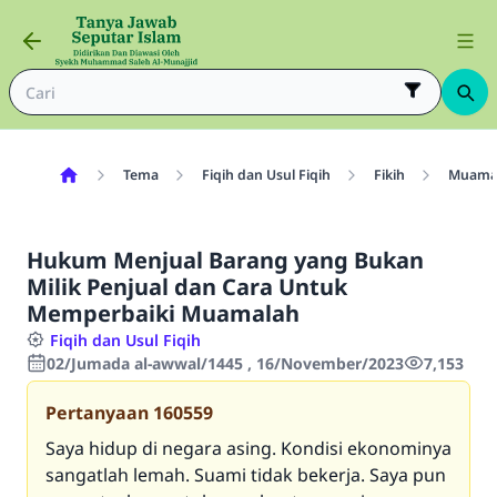
Tema
Fiqih dan Usul Fiqih
Fikih
Muama
Hukum Menjual Barang yang Bukan
Milik Penjual dan Cara Untuk
Memperbaiki Muamalah
Fiqih dan Usul Fiqih
02/Jumada al-awwal/1445 , 16/November/2023
7,153
Pertanyaan
160559
Saya hidup di negara asing. Kondisi ekonominya
sangatlah lemah. Suami tidak bekerja. Saya pun