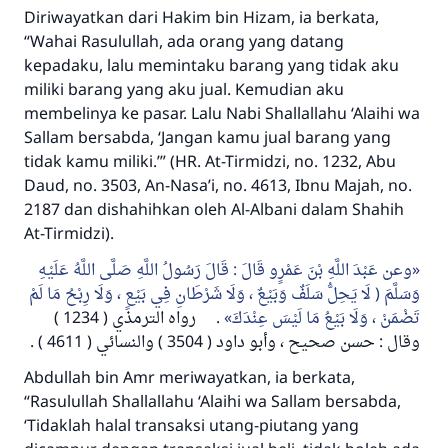
Diriwayatkan dari Hakim bin Hizam, ia berkata,
“Wahai Rasulullah, ada orang yang datang
kepadaku, lalu memintaku barang yang tidak aku
miliki barang yang aku jual. Kemudian aku
membelinya ke pasar. Lalu Nabi
Shallallahu ‘Alaihi wa
Sallam
bersabda,
‘Jangan kamu jual barang yang
tidak kamu miliki.’” (HR. At-Tirmidzi, no. 1232, Abu
Daud, no. 3503, An-Nasa’i, no. 4613, Ibnu Majah, no.
2187 dan dishahihkan oleh Al-Albani dalam Shahih
At-Tirmidzi).
وعن عَبْدَ اللَّهِ بْنَ عَمْرٍو قَالَ : قَالَ رَسُولُ اللَّهِ صَلَّى اللَّهُ عَلَيْهِ
وَسَلَّمَ ( لَا يَحِلُّ سَلَفٌ وَبَيْعٌ ، وَلَا شَرْطَانِ فِي بَيْعٍ ، وَلَا رِبْحُ مَا لَمْ
تَضْمَنْ ، وَلَا بَيْعُ مَا لَيْسَ عِنْدَكَ
. رواه الترمذي ( 1234 )
وقال : حسن صحيح ، وأبو داود ( 3504 ) والنسائي ( 4611 ) .
Abdullah bin Amr meriwayatkan, ia berkata,
“Rasulullah Shallallahu ‘Alaihi wa Sallam bersabda,
‘Tidaklah halal transaksi utang-piutang yang