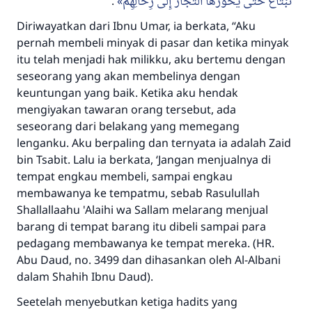
.
تُبْتَاعُ حَتَّى يَحُوزَهَا التُّجَّارُ إِلَى رِحَالِهِمْ
Diriwayatkan dari Ibnu Umar, ia berkata, “Aku
pernah membeli minyak di pasar dan ketika minyak
itu telah menjadi hak milikku, aku bertemu dengan
seseorang yang akan membelinya dengan
keuntungan yang baik. Ketika aku hendak
mengiyakan tawaran orang tersebut, ada
seseorang dari belakang yang memegang
lenganku. Aku berpaling dan ternyata ia adalah Zaid
bin Tsabit. Lalu ia berkata, ‘Jangan menjualnya di
tempat engkau membeli, sampai engkau
membawanya ke tempatmu, sebab Rasulullah
Shallallaahu 'Alaihi wa Sallam
melarang menjual
barang di tempat barang itu dibeli sampai para
pedagang membawanya ke tempat mereka. (HR.
Abu Daud, no. 3499 dan dihasankan oleh Al-Albani
dalam Shahih Ibnu Daud).
Seetelah menyebutkan ketiga hadits yang