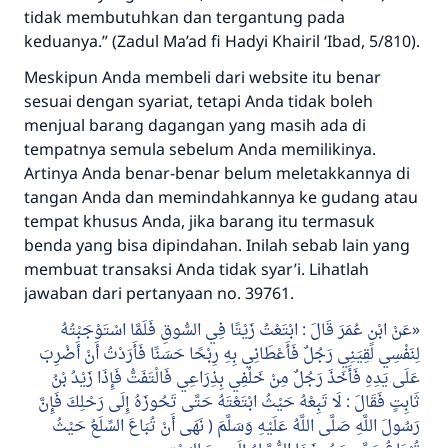
tidak membutuhkan dan tergantung pada
keduanya.” (Zadul Ma’ad fi Hadyi Khairil ‘Ibad, 5/810).
Meskipun Anda membeli dari website itu benar
Jawaban no. 110845
sesuai dengan syariat, tetapi Anda tidak boleh
menjual barang dagangan yang masih ada di
menyelamatkan pernikahan.
tempatnya semula sebelum Anda memilikinya.
Artinya Anda benar-benar belum meletakkannya di
Bantu kami dalam memberikan jawaban untuk umat
tangan Anda dan memindahkannya ke gudang atau
Rasulullah ﷺ bersabda
tempat khusus Anda, jika barang itu termasuk
"Siapa yang menunjukkan suatu kebaikan,
benda yang bisa dipindahan. Inilah sebab lain yang
meka dia akan mendapatkan pahala yang
membuat transaksi Anda tidak syar’i. Lihatlah
sama dengan orang yang melakukannya"
jawaban dari pertanyaan no. 39761.
MUSLIM, 1893
عَنْ ابْنِ عُمَرَ قَالَ : ابْتَعْتُ زَيْتًا فِي السُّوقِ فَلَمَّا اسْتَوْجَبْتُهُ
لِنَفْسِي لَقِيَنِي رَجُلٌ فَأَعْطَانِي بِهِ رِبْحًا حَسَنًا فَأَرَدْتُ أَنْ أَضْرِبَ
عَلَى يَدِهِ فَأَخَذَ رَجُلٌ مِنْ خَلْفِي بِذِرَاعِي فَالْتَفَتُّ فَإِذَا زَيْدُ بْنُ
Saham
ثَابِتٍ فَقَالَ : لَا تَبِعْهُ حَيْثُ ابْتَعْتَهُ حَتَّى تَحُوزَهُ إِلَى رَحْلِكَ فَإِنَّ
رَسُولَ اللَّهِ صَلَّى اللَّهُ عَلَيْهِ وَسَلَّمَ ( نَهَى أَنْ تُبَاعَ السِّلَعُ حَيْثُ