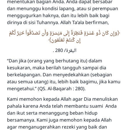
menentukan bagian Anda. Anda dapat bersabar
dan menunggu kondisi lapang, atau si perempuan
menggugurkan haknya, dan itu lebih baik bagi
dirinya di sisi Tuhannya. Allah
Ta’ala
berfirman,
وَإِن كَانَ ذُو عُسْرَةٍ فَنَظِرَةٌ إِلَى مَيْسَرَةٍ وَأَن تَصَدَّقُواْ خَيْرٌ لَّكُمْ
إِن كُنتُمْ تَعْلَمُونَ
البقرة/ 280 .
“Dan jika (orang yang berhutang itu) dalam
kesukaran, maka berilah tangguh sampai dia
berkelapangan. Dan menyedekahkan (sebagian
atau semua utang) itu, lebih baik bagimu, jika kamu
mengetahui.”
(QS. Al-Baqarah : 280).
Kami memohon kepada Allah agar Dia menuliskan
pahala karena Anda telah membantu suami Anda
dan ikut serta menanggung beban hidup
bersamanya. Kami juga memohon kepada Allah
agar menganugerahkan rezeki yang baik dan