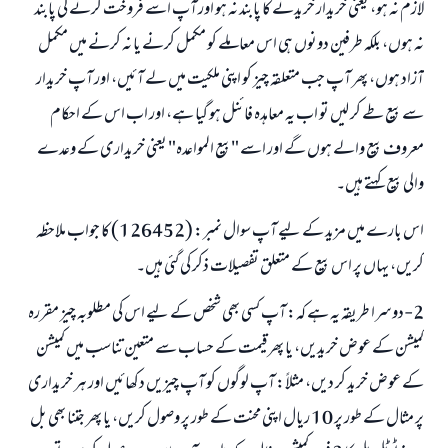
لازم نہ ہو، یعنی خریدار خریدنے کا پابند نہ ہو اور آپ اسے فروخت کرنے کی پابند
نہ ہوں، بلکہ طرفین دونوں ہی اس معاملے کو مکمل کرنے یا نہ کرنے میں مکمل
آزاد ہوں، پھر آپ جب متعلقہ چیز کو اپنی ملکیت میں لے آئیں، اور آپ خریدار
سے بیع طے کر لیں تو اب یہ معاہدہ فائنل ہو گیا ہے، اور اب اس کے احکام
معروف بیع والے ہوں گے اور اسے "بیع المواعدہ" یعنی خریداری کے وعدے
والی بیع کہتے ہیں۔
اس بارے میں مزید کے لیے آپ سوال نمبر: (126452) کا جواب ملاحظہ
کریں، یہاں پر اس بیع کے متعلق تفصیلات ذکر کی گئی ہیں۔
2-دوسرا طریقہ یہ ہے کہ: آپ کسی بھی شخص کے لیے اس کی مطلوبہ چیز مقررہ
کمیشن کے عوض خریدیں، یا پھر قیمت کے حساب سے متعین تناسب میں کمیشن
کے عوض خرید کر دیں، مثلاً: آپ لوگوں کو آپ چیزیں دکھائیں اور ہر خریداری
پر مثال کے طور پر 10 ریال اپنی محنت کے طور پر وصول کریں، یا پھر جتنا بھی بل