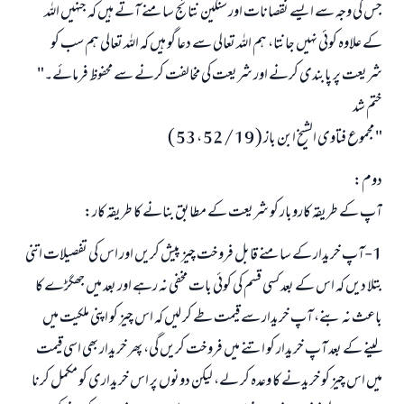
جس کی وجہ سے ایسے نقصانات اور سنگین نتائج سامنے آتے ہیں کہ جنہیں اللہ
کے علاوہ کوئی نہیں جانتا، ہم اللہ تعالی سے دعا گو ہیں کہ اللہ تعالی ہم سب کو
شریعت پر پابندی کرنے اور شریعت کی مخالفت کرنے سے محفوظ فرمائے۔"
ختم شد
" مجموع فتاوى الشيخ ابن باز ( 19 / 52 ، 53 )
دوم:
آپ کے طریقہ کاروبار کو شریعت کے مطابق بنانے کا طریقہ کار:
1-آپ خریدار کے سامنے قابل فروخت چیز پیش کریں اور اس کی تفصیلات اتنی
بتلا دیں کہ اس کے بعد کسی قسم کی کوئی بات مخفی نہ رہے اور بعد میں جھگڑے کا
باعث نہ بنے، آپ خریدار سے قیمت طے کر لیں کہ اس چیز کو اپنی ملکیت میں
لینے کے بعد آپ خریدار کو اتنے میں فروخت کریں گی، پھر خریدار بھی اسی قیمت
میں اس چیز کو خریدنے کا وعدہ کر لے، لیکن دونوں پر اس خریداری کو مکمل کرنا