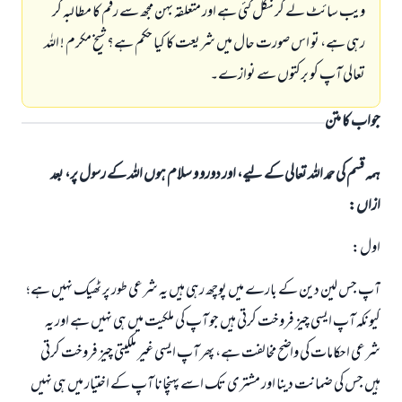
ویب سائٹ لے کر نکل گئی ہے اور متعلقہ بہن مجھ سے رقم کا مطالبہ کر
رہی ہے، تو اس صورت حال میں شریعت کا کیا حکم ہے؟ شیخ مکرم ! اللہ
تعالی آپ کو برکتوں سے نوازے۔
جواب کا متن
ہمہ قسم کی حمد اللہ تعالی کے لیے، اور دورو و سلام ہوں اللہ کے رسول پر، بعد
ازاں:
اول:
آپ جس لین دین کے بارے میں پوچھ رہی ہیں یہ شرعی طور پر ٹھیک نہیں ہے؛
کیونکہ آپ ایسی چیز فروخت کرتی ہیں جو آپ کی ملکیت میں ہی نہیں ہے اور یہ
شرعی احکامات کی واضح مخالفت ہے، پھر آپ ایسی غیر ملکیتی چیز فروخت کرتی
ہیں جس کی ضمانت دینا اور مشتری تک اسے پہنچانا آپ کے اختیار میں ہی نہیں