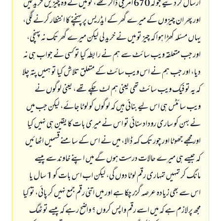
ارسال کر دئیے جو کہ 670 امریکی ڈالر تھے، تو میں نے وہ چیزیں خرید لیں
اور پھر ان چیزوں کے میرے گھر کے ایڈریس پر پہنچنے کا انتظار کرنے لگی،
یہاں مسئلہ کھڑا ہوا کہ چیز تو میں نے خرید لی لیکن میرے گھر تک نہ پہنچی،
اور جب متعلقہ ویب سائٹ سے ہم نے رابطہ کیا تو کسی نے جواب ہی نہ
دیا، اور جب ہم نے اس ویب سائٹ کے متعلق تلاش کیا تو ہمیں پتہ چلا
کہ یہ تو فیک ویب سائٹ تھی یعنی ہم لٹ چکے تھے، یعنی لوگوں نے
ویب سائٹس ہی اس لیے بنائی ہیں کہ لوگوں کو لوٹا جائے، لیکن جب میں
نے بہن کو ساری روداد سنائی تو اس نے میری بات کا یقین ہی نہیں کیا
اور مجھے جھوٹا اور چور تک کہہ ڈالا، میں نے اس کے سامنے قسمیں اٹھائیں
کہ جیسے ہی میرے حالات درست ہوں گے میں اپنے خاوند سے پیسے
مانگ کر تمہیں تمہاری رقم لوٹا دوں گی، لیکن اب اس بات کو 1 سال یا
اس سے بھی زیادہ عرصہ گزر چکا ہے اور میں اتنی رقم جمع نہیں کر پائی، تو کیا
مجھ پر لازم ہے کہ میں اسے رقم واپس کروں ؟ واضح رہے کہ پیسے تو ٹھگ