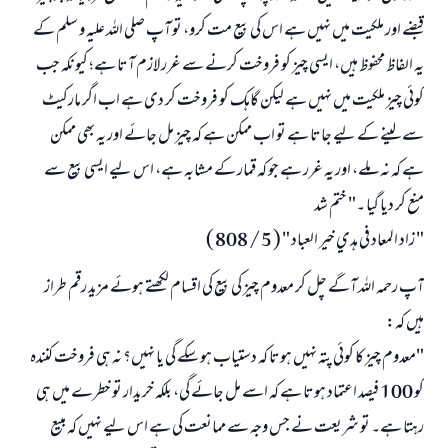
قبضے اور ملکیت میں نہیں ہے اس کی بیع مت کرو، تو آپ صلی اللہ علیہ و سلم کے
یہ الفاظ محفوظ ہیں، ایسی چیز کو فروخت کرنے سے غرر لازم آتا ہے؛ کیونکہ جب
کوئی چیز ملکیت میں نہیں ہے لیکن گاہک کو فروخت کر دی ہے اب اگر مارکیٹ
سے لینے کے لیے جاتا ہے تو اب ممکن ہے کہ چیز مل جائے اور یہ بھی ممکن
ہے کہ نہ ملے، اور یہ غرر ہے جو کہ قمار کے مشابہ ہے، اس لیے ایسی بیع سے
منع کر دیا گیا ۔" ختم شد
" زاد المعاد في هدي خير العباد " ( 5 / 808 )
آپ رحمہ اللہ آگے چل کر معدوم چیز کی بیع کی اقسام لکھتے ہوئے مزید رقم طراز
ہیں کہ:
"معدوم چیز کا کوئی پتہ نہیں ہوتا کہ دستیاب ہو سکے گی یا نہیں؟ نہ ہی فروخت کنندہ
کو 100 فیصد اعتماد ہوتا ہے کہ اسے مل جائے گی، بلکہ خریدار تو خطرے میں ہی
رہتا ہے۔ تو شریعت نے جس وجہ سے ممانعت کی ہے اس لیے نہیں کہ مبیع