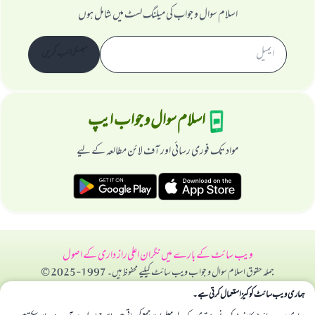
اسلام سوال و جواب کی میلنگ لسٹ میں شامل ہوں
سبسکرائب کریں
اسلام سوال و جواب ایپ
مواد تک فوری رسائی اور آف لائن مطالعہ کے لیے
ویب سائٹ کے بارے میں
نگران اعلی
راز داری کے اصول
جملہ حقوق اسلام سوال و جواب ویب سائٹ کیلیے محفوظ ہیں۔ 1997-2025 ©
ہماری ویب سائٹ کوکیز استعمال کرتی ہے۔