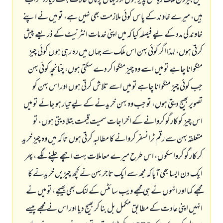
میں بیرون ملک رہائش پذیر ہوں اور یہاں پر مالی حالات بہت زیادہ خراب
ہیں، میرے خاوند کے پاس کوئی ملازمت بھی نہیں ہے، تو میں نے اپنے
خاوند کی مدد کے لیے فیصلہ کیا کہ میں اپنی خدمات انٹرنیٹ کے ذریعے پیش
کرتی ہوں، لہذا اگر کوئی بہن اس ملک سے جہاں میں رہ رہی ہوں کوئی چیز
منگوانا چاہے تو میں اسے وہ چیز منگوا کر دے سکتی ہوں، چنانچہ کوئی بہن
جب کوئی چیز منگوانا چاہے تو میں اسے تلاش کرتی ہوں اور اس بہن کو
تصویر بھیج دیتی ہوں، تو جب وہ بہن خریدنے کے لیے تیار ہو جائے تو میں
اس چیز کو کارگو کروانے کے اخراجات سمیت قیمت بتلا دیتی ہوں، تو
متعلقہ بہن سے رقم ٹرانسفر کروانے کا مطالبہ کرتی ہوں تا کہ میں وہ چیز خرید
کر کارگو کروا سکوں، اس طرح میرے معاملات بہت اچھے چلنے لگے ، پھر
ایک دن ایسا بھی آیا کہ مجھ سے ایک تاجر بہن نے کچھ چیزیں خریدنے کا
مجھے کہا اور انہوں نے ہی مجھے ویب سائٹس کے لنک بھی بھیجے، تو میں نے
انہیں اپنی عادت کے مطابق مکمل بل بنا کر بھیج دیا اور اس نے مجھے پیسے