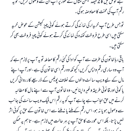
بنے ٹوٹل بل کا 2 فیصد کمیشن مثال کے طور پر آپ ان سے وصول کریں، تو یہ
رقم آپ کی محنت کا معاوضہ ہو گی۔
تو جس طرح آپ خریدار کی نمائندگی کرتے ہوئے کوئی چیز کمیشن کے عوض خرید
سکتی ہیں اسی طرح فروخت کنندہ کی نمائندگی کرتے ہوئے کوئی چیز فروخت بھی کر
سکتی ہیں۔
باقی رہا خاتون کی طرف سے آپ کو ادا کی گئی رقم کا معاملہ تو یہ آپ پر لازم ہے کہ
آپ وہ ساری رقم واپس کریں؛ کیونکہ وہ رقم اسی خاتون کی ہے، اور آپ اپنے
مال کے لیے ویب سائٹ والوں کے خلاف پولیس کے ذریعے کار روائی کریں
یا کوئی اور قانونی طریقہ وغیرہ اپنائیں، وہ خاتون آپ سے اپنے مال کا مطالبہ
کرنے میں حق بجانب ہے چاہے آپ کو یہ رقم اس فیک ویب سائٹ کی جانب
سے وصول ہو یا نہ ہو، اس رقم کے ملنے یا نہ ملنے سے اس خاتون کے حق پر کوئی اثر
نہیں پڑتا، بلکہ اس عورت کا حق آپ پر ہر حالت میں لازم ہے، تاہم یہ ممکن