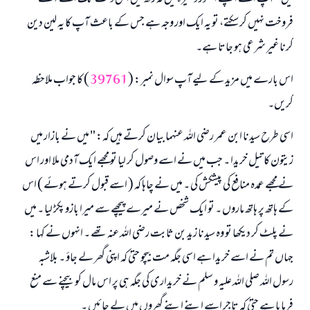
رسول اللہ صلی اللہ علیہ و سلم کا فرمان ہے:
فروخت نہیں کر سکتے، تو یہ ایک اور وجہ ہے جس کے باعث آپ کا یہ لین دین
نیکی کی رہنمائی کرنے والے کو بھی نیکی کرنے والے کے برابر اجر ملتا ہے۔
کرنا غیر شرعی ہو جاتا ہے۔
(مسلم : 1893)
اس بارے میں مزید کے لیے آپ سوال نمبر: (
39761
) کا جواب ملاحظہ
کریں۔
ابھی تعاون کریں
اسی طرح سیدنا ابن عمر رضی اللہ عنہما بیان کرتے ہیں کہ: " میں نے بازار میں
زیتون کا تیل خریدا ۔ جب میں نے اسے وصول کر لیا تو مجھے ایک آدمی ملا اور اس
نے مجھے عمدہ منافع کی پیشکش کی ۔ میں نے چاہا کہ ( اسے قبول کرتے ہوئے ) اس
کے ہاتھ پر ہاتھ ماروں ۔ تو ایک شخص نے میرے پیچھے سے میرا بازو پکڑ لیا ۔ میں
نے پلٹ کر دیکھا تو وہ سیدنا زید بن ثابت رضی اللہ عنہ تھے ۔ انہوں نے کہا :
جہاں تم نے اسے خریدا ہے اسی جگہ مت بیچو حتیٰ کہ اپنی گھر لے جاؤ ۔ بلاشبہ
رسول اللہ صلی اللہ علیہ و سلم نے خریداری کی جگہ ہی پر اس مال کو بیچنے سے منع
فرمایا ہے حتیٰ کہ تاجر اسے اپنے اپنے گھروں میں لے جائیں ۔