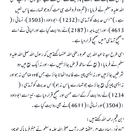
[اس سے بات طے کر کے] مارکیٹ سے اس کے لیے خرید لوں؟ تو آپ صلی
اللہ علیہ و سلم نے فرمایا: (تم وہ فروخت ہی مت کرو جو تمہارے پاس نہیں
ہے۔) " اس حدیث کو ترمذی: ( 1232 ) ، ابو داود: (3503 )، نسائی: (
4613 ) ، اور ابن ماجہ: ( 2187 )نے روایت کیا ہے اور البانی نے اسے
"صحیح ترمذی" میں صحیح قرار دیا ہے۔
اسی طرح سیدنا عبد اللہ بن عمرو رضی اللہ عنہما کہتے ہیں کہ رسول اللہ صلی اللہ علیہ و
سلم نے فرمایا: (بیع کے ساتھ قرض جائز نہیں ہے ، اور نہ ایک بیع میں دو
شرطیں جائز ہیں اور نہ ایسی چیز سے فائدہ اٹھانا جائز ہے جس کا وہ ضامن نہ ہو اور
نہ ایسی چیز کی بیع جائز ہے جو تمہارے پاس نہ ہو) اس حدیث کو ترمذی: (
1234 ) نے روایت کر کے اسے حسن اور صحیح قرار دیا ہے، نیز اسے ابو داود
: ( 3504 ) اور نسائی: ( 4611 )نے بھی روایت کیا ہے۔
ابن قیم رحمہ اللہ کہتے ہیں:
"دونوں احادیث میں متفقہ طور پر آپ صلی اللہ علیہ و سلم نے منع فرمایا کہ جو چیز