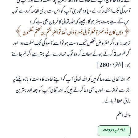
ہے کہ وہ خاتون آپ کے حالات کو دیکھ کر مزید کچھ مہلت دے اور آپ کی
آسودگی تک انتظار کر لے ، یا وہ خود ہی آپ کو اس سے بری الذمہ کر دے تو یہ
اس کے لیے بہت بہتر ہو گا، جیسے کہ اللہ تعالی کا فرمان بھی ہے کہ:
وَإِن كَانَ ذُو عُسْرَةٍ فَنَظِرَةٌ إِلَى مَيْسَرَةٍ وَأَن تَصَدَّقُواْ خَيْرٌ لَّكُمْ إِن كُنتُمْ تَعْلَمُونَ
ترجمہ: اور اگر مقروض شخص تنگ دست ہو تو اسے آسودگی تک مہلت دو، اور
اگر تم صدقہ کرتے ہوئے معاف کر دو تو یہ تمہارے لیے بہتر ہے اگر تم جانتے
ہو۔ [البقرۃ: 280]
ہم اللہ تعالی سے دعا گو ہیں کہ اللہ تعالی آپ کو اپنے خاوند کا دست و بازو بننے پر
اجر سے نوازے ، اور یہ بھی دعا کرتے ہیں کہ اللہ تعالی آپ کو اچھا اور بہترین
رزق عطا فرمائے۔
واللہ اعلم
حرام خرید و فروخت