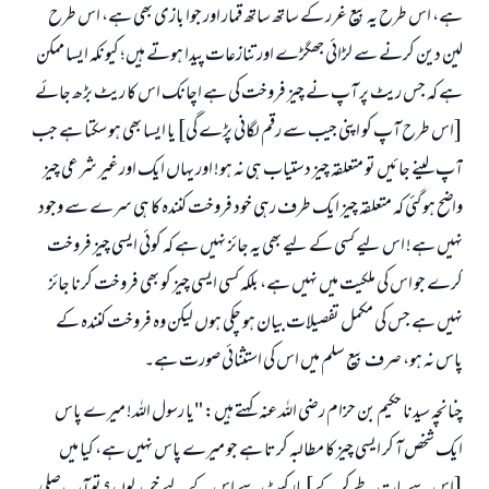
ہے، اس طرح یہ بیع غرر کے ساتھ ساتھ قمار اور جوا بازی بھی ہے، اس طرح
لین دین کرنے سے لڑائی جھگڑے اور تنازعات پیدا ہوتے ہیں؛ کیونکہ ایسا ممکن
ہے کہ جس ریٹ پر آپ نے چیز فروخت کی ہے اچانک اس کا ریٹ بڑھ جائے
[اس طرح آپ کو اپنی جیب سے رقم لگانی پڑے گی] یا ایسا بھی ہو سکتا ہے جب
آپ لینے جائیں تو متعلقہ چیز دستیاب ہی نہ ہو! اور یہاں ایک اور غیر شرعی چیز
واضح ہو گئی کہ متعلقہ چیز ایک طرف رہی خود فروخت کنندہ کا ہی سرے سے وجود
نہیں ہے! اس لیے کسی کے لیے بھی یہ جائز نہیں ہے کہ کوئی ایسی چیز فروخت
کرے جو اس کی ملکیت میں نہیں ہے، بلکہ کسی ایسی چیز کو بھی فروخت کرنا جائز
نہیں ہے جس کی مکمل تفصیلات بیان ہو چکی ہوں لیکن وہ فروخت کنندہ کے
پاس نہ ہو، صرف بیع سلم میں اس کی استثنائی صورت ہے۔
چنانچہ سیدنا حکیم بن حزام رضی اللہ عنہ کہتے ہیں: "یا رسول اللہ! میرے پاس
ایک شخص آ کر ایسی چیز کا مطالبہ کرتا ہے جو میرے پاس نہیں ہے، کیا میں