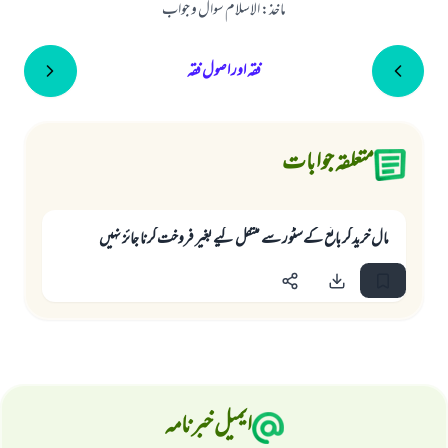
ماخذ
:
الاسلام سوال و جواب
فقہ اور اصول فقہ
متعلقہ جوابات
مال خريد كر بائع كےسٹور سے منتقل كيے بغير فروخت كرنا جائز نہيں
ایمیل خبرنامہ