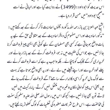
اس حدیث کو ابو داود: (3499) نے روایت کیا ہے اور البانی نے اسے
"صحیح ابو داود" میں حسن قرار دیا ہے۔
الشیخ عبد العزیز بن باز رحمہ اللہ مذکورہ تینوں احادیث ذکر کرنے کے بعد کہتے ہیں:
"مذکور احادیث اور اس مفہوم کی دیگر احادیث کے بعد متلاشی حق کے لیے یہ
بات واضح ہو جاتی ہے کہ کسی بھی مسلمان کے لیے کوئی بھی ایسی چیز فروخت کرنا
جائز نہیں ہے جو اس کی ملکیت میں نہ ہو، فروخت کرنے کے بعد بازار جائے اور
خریداری کر کے گاہک کو پہنچائے۔ بلکہ واجب یہ ہے کہ اسے فروخت کرنے سے
پہلے خود خریدے اور اپنے قبضے میں لے لے، اور یہ بھی واضح ہوتا ہے کہ بہت
سے لوگ مال خرید کر اسی دکاندار کے سامنے آگے فروخت کرنے لگ جاتے
ہیں یعنی اس چیز کو اپنی دکان وغیرہ میں منتقل نہیں کرتے، یا مارکیٹ میں نہیں
لاتے تو یہ بھی جائز نہیں ہے؛ کیونکہ اس میں رسول اللہ صلی اللہ علیہ و سلم کی سنت
کی مخالفت ہے، اس طرح شریعت مطہرہ کی تعلیمات کو لوگ کھلواڑ بنا لیتے ہیں،