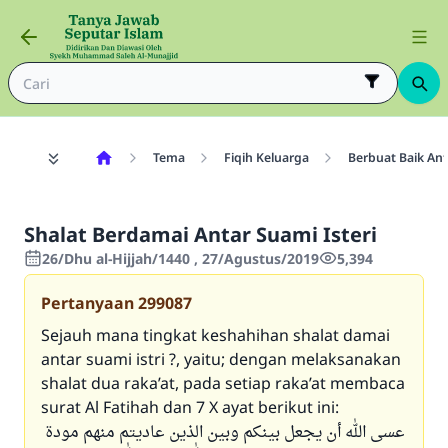
Tema
Fiqih Keluarga
Berbuat Baik Ant
Shalat Berdamai Antar Suami Isteri
26/Dhu al-Hijjah/1440 , 27/Agustus/2019
5,394
Pertanyaan
299087
Sejauh mana tingkat keshahihan shalat damai
antar suami istri ?, yaitu; dengan melaksanakan
shalat dua raka’at, pada setiap raka’at membaca
surat Al Fatihah dan 7 X ayat berikut ini:
عسى الله أن يجعل بينكم وبين الذين عاديتم منهم مودة