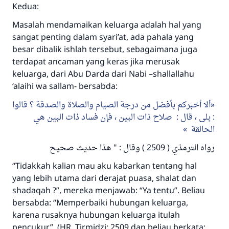
Kedua:
Rasulullah ﷺ bersabda
"Siapa yang menunjukkan suatu kebaikan,
Masalah mendamaikan keluarga adalah hal yang
meka dia akan mendapatkan pahala yang
sangat penting dalam syari’at, ada pahala yang
sama dengan orang yang melakukannya"
besar dibalik ishlah tersebut, sebagaimana juga
terdapat ancaman yang keras jika merusak
MUSLIM, 1893
keluarga, dari Abu Darda dari Nabi –shallallahu
‘alaihi wa sallam- bersabda:
Saham
ألا أخبركم بأفضل من درجة الصيام والصلاة والصدقة ؟ قالوا
: بلى ، قال : صلاح ذات البين ، فإن فساد ذات البين هي
الحالقة
رواه الترمذي ( 2509 ) وقال : " هذا حديث صحيح
“Tidakkah kalian mau aku kabarkan tentang hal
yang lebih utama dari derajat puasa, shalat dan
shadaqah ?”, mereka menjawab: “Ya tentu”. Beliau
bersabda: “Memperbaiki hubungan keluarga,
karena rusaknya hubungan keluarga itulah
pencukur”. (HR. Tirmidzi: 2509 dan beliau berkata: