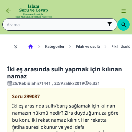
Kategoriler
Fıkıh ve usulü
Fıkıh Usulü
İki eş arasında sulh yapmak için kılınan
namaz
25/Rebiülahir/1441 , 22/Aralık/2019
6,331
Soru
299087
İki eş arasında sulh/barış sağlamak için kılınan
namazın hükmü nedir? Zira duyduğumuza göre
bu konu iki rekat namaz kılınır. Her rekatta
fatiha suresi okunur ve yedi defa