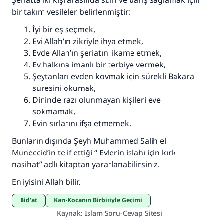
Şeriatta iki kişi arasında sulh ve barış sağlamak için
bir takım vesileler belirlenmiştir:
İyi bir eş seçmek,
Evi Allah’ın zikriyle ihya etmek,
Evde Allah’ın şeriatını ikame etmek,
Ev halkına imanlı bir terbiye vermek,
Şeytanları evden kovmak için sürekli Bakara
suresini okumak,
Dininde razı olunmayan kişileri eve
sokmamak,
Evin sırlarını ifşa etmemek.
Bunların dışında Şeyh Muhammed Salih el
Muneccid’in telif ettiği “ Evlerin islahı için kırk
nasihat” adlı kitaptan yararlanabilirsiniz.
En iyisini Allah bilir.
Bid'at
Karı-Kocanın Birbiriyle Geçimi
Kaynak
:
İslam Soru-Cevap Sitesi