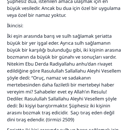
Şüphesiz dua, istenilen amaca ulaşmak için en
kurtardı.
büyük vesiledir. Ancak bu dua için özel bir uygulama
Ümmete cevapları ulaştırmak için bizi destekle
veya özel bir namaz yoktur.
Rasulullah ﷺ şöyle dedi:
İkincisi:
Her kim bir hayra yol gösterirse , hayrı yapan
İki eşin arasında barış ve sulh sağlamak şeriatta
kişinin sevabı kadar ona sevap yazılır.
büyük bir yer işgal eder. Ayrıca sulh sağlamanın
(MUSLIM 1893)
büyük bir karşılığı bulunduğu gibi, iki kişinin arasına
bozmanın da büyük bir günahı ve sonuçları vardır.
Nitekim Ebu Derda Radiyallahu anhu’dan rivayet
Şimdi katkı yapın!
edildiğine göre Rasulullah Sallallahu Aleyhi Vesellem
şöyle dedi: “Oruç, namaz ve sadakanın
mertebesinden daha faziletli bir mertebeyi haber
vereyim mi? Sahabeler evet ey Allah’ın Resulu!
Dediler. Rasulullah Sallallahu Aleyhi Vesellem şöyle
dedi: İki kişiyi barıştırmaktır. Şüphesiz iki kişinin
arasını bozmak traş edicidir. Saçı tıraş eden değil
dini tıraş edendir. (tirmizi 2509)