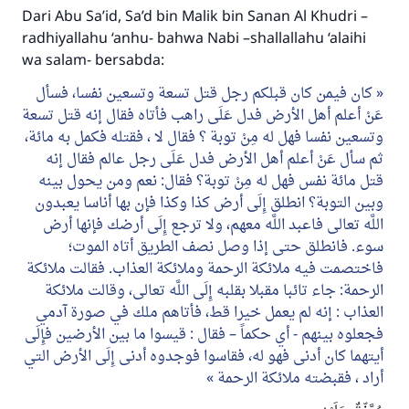
Dari Abu Sa’id, Sa’d bin Malik bin Sanan Al Khudri –
radhiyallahu ‘anhu- bahwa Nabi –shallallahu ‘alaihi
wa salam- bersabda:
كان فيمن كان قبلكم رجل قتل تسعة وتسعين نفسا، فسأل
عَنْ أعلم أهل الأرض فدل عَلَى راهب فأتاه فقال إنه قتل تسعة
وتسعين نفسا فهل له مِنْ توبة ؟ فقال لا ، فقتله فكمل به مائة،
ثم سأل عَنْ أعلم أهل الأرض فدل عَلَى رجل عالم فقال إنه
قتل مائة نفس فهل له مِنْ توبة؟ فقال: نعم ومن يحول بينه
وبين التوبة؟ انطلق إِلَى أرض كذا وكذا فإن بها أناسا يعبدون
اللَّه تعالى فاعبد اللَّه معهم، ولا ترجع إِلَى أرضك فإنها أرض
سوء. فانطلق حتى إذا وصل نصف الطريق أتاه الموت؛
فاختصمت فيه ملائكة الرحمة وملائكة العذاب. فقالت ملائكة
الرحمة: جاء تائبا مقبلا بقلبه إِلَى اللَّه تعالى، وقالت ملائكة
العذاب : إنه لم يعمل خيرا قط، فأتاهم ملك في صورة آدمي
فجعلوه بينهم - أي حكماً – فقال : قيسوا ما بين الأرضين فإِلَى
أيتهما كان أدنى فهو له، فقاسوا فوجدوه أدنى إِلَى الأرض التي
أراد ، فقبضته ملائكة الرحمة