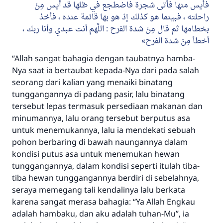
فأيس منها فأتى شجرة فاضطجع في ظلها قد أيس مِنْ
راحلته ، فبينما هو كذلك إذ هو بها قائمة عنده ، فأخذ
بخطامها ثم قال مِنْ شدة الفرح : اللَّهم أنت عبدي وأنا ربك ،
أخطأ مِنْ شدة الفرح
“Allah sangat bahagia dengan taubatnya hamba-
Nya saat ia bertaubat kepada-Nya dari pada salah
seorang dari kalian yang menaiki binatang
tunggangannya di padang pasir, lalu binatang
tersebut lepas termasuk persediaan makanan dan
minumannya, lalu orang tersebut berputus asa
untuk menemukannya, lalu ia mendekati sebuah
pohon berbaring di bawah naungannya dalam
kondisi putus asa untuk menemukan hewan
tunggangannya, dalam kondisi seperti itulah tiba-
tiba hewan tunggangannya berdiri di sebelahnya,
seraya memegang tali kendalinya lalu berkata
Jawaban no. 110845
karena sangat merasa bahagia: “Ya Allah Engkau
adalah hambaku, dan aku adalah tuhan-Mu”, ia
menyelamatkan pernikahan.