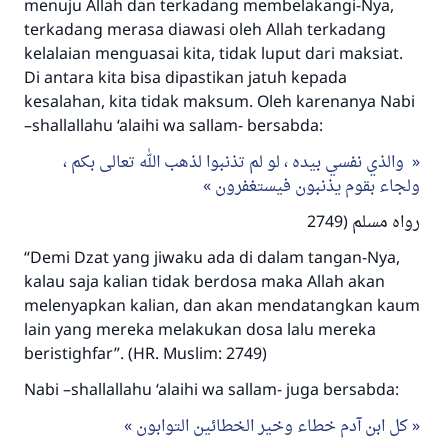
menuju Allah dan terkadang membelakangi-Nya,
terkadang merasa diawasi oleh Allah terkadang
kelalaian menguasai kita, tidak luput dari maksiat.
Di antara kita bisa dipastikan jatuh kepada
kesalahan, kita tidak maksum. Oleh karenanya Nabi
–shallallahu ‘alaihi wa sallam- bersabda:
والذي نفسي بيده ، لو لم تذنبوا لذهب الله تعالى بكم ،
ولجاء بقوم يذنبون فيستغفرون
رواه مسلم (2749
“Demi Dzat yang jiwaku ada di dalam tangan-Nya,
kalau saja kalian tidak berdosa maka Allah akan
melenyapkan kalian, dan akan mendatangkan kaum
lain yang mereka melakukan dosa lalu mereka
beristighfar”. (HR. Muslim: 2749)
Nabi –shallallahu ‘alaihi wa sallam- juga bersabda:
كل ابن آدم خطاء وخير الخطائين التوابون