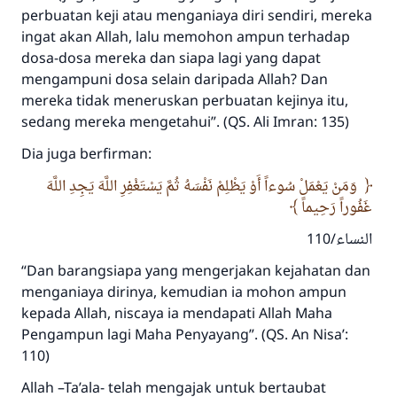
perbuatan keji atau menganiaya diri sendiri, mereka
ingat akan Allah, lalu memohon ampun terhadap
dosa-dosa mereka dan siapa lagi yang dapat
mengampuni dosa selain daripada Allah? Dan
mereka tidak meneruskan perbuatan kejinya itu,
sedang mereka mengetahui”. (QS. Ali Imran: 135)
Dia juga berfirman:
وَمَنْ يَعْمَلْ سُوءاً أَوْ يَظْلِمْ نَفْسَهُ ثُمَّ يَسْتَغْفِرِ اللَّهَ يَجِدِ اللَّهَ
غَفُوراً رَحِيماً
النساء/110
“Dan barangsiapa yang mengerjakan kejahatan dan
menganiaya dirinya, kemudian ia mohon ampun
kepada Allah, niscaya ia mendapati Allah Maha
Pengampun lagi Maha Penyayang”. (QS. An Nisa’:
110)
Allah –Ta’ala- telah mengajak untuk bertaubat