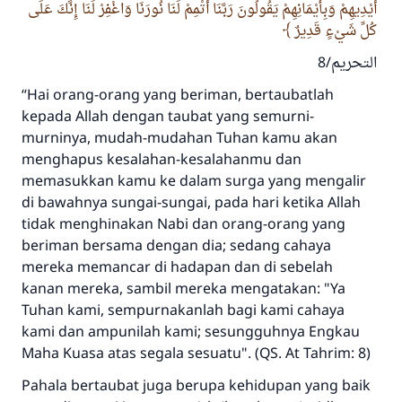
أَيْدِيهِمْ وَبِأَيْمَانِهِمْ يَقُولُونَ رَبَّنَا أَتْمِمْ لَنَا نُورَنَا وَاغْفِرْ لَنَا إِنَّكَ عَلَى
كُلِّ شَيْءٍ قَدِيرٌ
التحريم/8
“Hai orang-orang yang beriman, bertaubatlah
kepada Allah dengan taubat yang semurni-
murninya, mudah-mudahan Tuhan kamu akan
menghapus kesalahan-kesalahanmu dan
memasukkan kamu ke dalam surga yang mengalir
di bawahnya sungai-sungai, pada hari ketika Allah
tidak menghinakan Nabi dan orang-orang yang
beriman bersama dengan dia; sedang cahaya
mereka memancar di hadapan dan di sebelah
kanan mereka, sambil mereka mengatakan: "Ya
Tuhan kami, sempurnakanlah bagi kami cahaya
kami dan ampunilah kami; sesungguhnya Engkau
Maha Kuasa atas segala sesuatu". (QS. At Tahrim: 8)
Pahala bertaubat juga berupa kehidupan yang baik