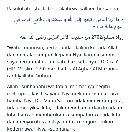
Rasulullah –shallallahu ‘alaihi wa sallam- bersabda:
يا أيها الناس ، توبوا إلى الله واستغفروه ، فإني أتوب في
اليوم مائة مرة
رواه مسلم/2702 من حديث الأغر المزني رضي الله عنه
“Wahai manusia, bertaubatlah kalian kepada Allah
dan mintalah ampun kepada-Nya, karena sungguh
saya bertaubat dalam satu hari sebanyak 100 kali”.
(HR. Muslim: 2702 dari hadits Al Aghar Al Muzani –
radhiyallahu ‘anhu-)
Allah –subhanahu wa ta’ala- rahmatnya begitu
melimpah, kasih sayang-Nya meliputi semua para
hamba-Nya, Dia Maha Santun tidak menyerang kita,
tidak menyiksa kita, tidak menghancurkan keadaan
kita, bahkan memberikan kesempatan kepada kita,
dan menyuruh Nabi-Nya untuk mengumumkan
kedermawan-Nya –subhanah-: