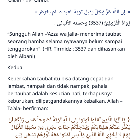
sallam- bersabda:
إن اللَّه عَزَّ وَجَلَّ يقبل توبة العبد ما لم يغرغر
رَوَاهُ الْتِّرْمِذِيُّ (3537) وحسنه الألباني .
“Sungguh Allah –‘Azza wa Jalla- menerima taubat
seorang hamba selama nyawanya belum sampai
tenggorokan”. (HR. Tirmidzi: 3537 dan dihasankan
oleh Albani)
Kedua:
Keberkahan taubat itu bisa datang cepat dan
lambat, nampak dan tidak nampak, pahala
bertaubat adalah kesucian hati, terhapusnya
keburukan, dilipatgandakannya kebaikan, Allah –
Ta’ala- berfirman:
يَا أَيُّهَا الَّذِينَ آمَنُوا تُوبُوا إِلَى اللَّهِ تَوْبَةً نَصُوحاً عَسَى رَبُّكُمْ أَنْ
يُكَفِّرَ عَنْكُمْ سَيِّئَاتِكُمْ وَيُدْخِلَكُمْ جَنَّاتٍ تَجْرِي مِنْ تَحْتِهَا الأَنْهَارُ
يَوْمَ لا يُخْزِي اللَّهُ النَّبِيَّ وَالَّذِينَ آمَنُوا مَعَهُ نُورُهُمْ يَسْعَى بَيْنَ