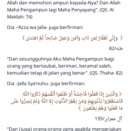
Allah dan memohon ampun kepada-Nya? Dan Allah
Maha Pengampun lagi Maha Penyayang”. (QS. Al
Maidah: 74)
Dia –‘Azza wa Jalla- juga berfirman:
وَإِنِّي لَغَفَّارٌ لِمَنْ تَابَ وَآمَنَ وَعَمِلَ صَالِحاً ثُمَّ اهْتَدَى
طـه/82
“Dan sesungguhnya Aku Maha Pengampun bagi
orang yang bertaubat, beriman, beramal saleh,
kemudian tetap di jalan yang benar”. (QS. Thaha: 82)
Dia –Jalla Sya’nuhu- juga berfirman:
وَالَّذِينَ إِذَا فَعَلُوا فَاحِشَةً أَوْ ظَلَمُوا أَنْفُسَهُمْ ذَكَرُوا اللَّهَ
فَاسْتَغْفَرُوا لِذُنُوبِهِمْ وَمَنْ يَغْفِرُ الذُّنُوبَ إِلا اللَّهُ وَلَمْ يُصِرُّوا عَلَى
مَا فَعَلُوا وَهُمْ يَعْلَمُونَ
آل عمران/135
“Dan (juga) orang-orang yang apabila mengerjakan