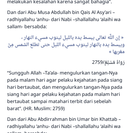
melakukan kesalahan karena sangat bahagia”.
Bantu kami dalam memberikan jawaban untuk umat
Dan dari Abu Musa Abdullah bin Qais Al Asy’ari –
radhiyallahu ‘anhu- dari Nabi –shallallahu ‘alaihi wa
Rasulullah ﷺ bersabda
"Siapa yang menunjukkan suatu kebaikan,
sallam- bersabda:
meka dia akan mendapatkan pahala yang
إن اللَّه تعالى يبسط يده بالليل ليتوب مسيء النهار ،
sama dengan orang yang melakukannya"
ويبسط يده بالنهار ليتوب مسيء الليل حتى تطلع الشمس مِنْ
MUSLIM, 1893
مغربها
رَوَاهُ مُسْلِمٌ/2759
Saham
“Sungguh Allah –Ta’ala- mengulurkan tangan-Nya
pada malam hari agar pelaku kejahatan pada siang
hari bertaubat, dan mengulurkan tangan-Nya pada
siang hari agar pelaku kejahatan pada malam hari
bertaubat sampai matahari terbit dari sebelah
barat”. (HR. Muslim: 2759)
Dan dari Abu Abdirrahman bin Umar bin Khattab –
radhiyallahu ‘anhu- dari Nabi –shallallahu ‘alaihi wa