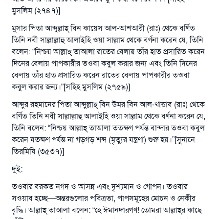
মুসলিম (২৭৪৭)]
মুসার পিতা আব্দুল্লাহ্‌ বিন কায়েস আল-আশআরী (রাঃ) থেকে বর্ণিত
তিনি নবী সাল্লাল্লাহু আলাইহি ওয়া সাল্লাম থেকে বর্ণনা করেন যে, তিনি
বলেন: “নিশ্চয় আল্লাহ্‌ তাআলা রাতের বেলায় তাঁর হাত প্রসারিত করেন
দিনের বেলায় পাপকারীর তওবা কবুল করার জন্য এবং তিনি দিনের
বেলায় তাঁর হাত প্রসারিত করেন রাতের বেলায় পাপকারীর তওবা
কবুল করার জন্য।”[সহিহ মুসলিম (২৭৫৯)]
আব্দুর রহমানের পিতা আব্দুল্লাহ্‌ বিন উমর বিন আল-খাত্তাব (রাঃ) থেকে
বর্ণিত তিনি নবী সাল্লাল্লাহু আলাইহি ওয়া সাল্লাম থেকে বর্ণনা করেন যে,
তিনি বলেন: “নিশ্চয় আল্লাহ্‌ তাআলা ততক্ষণ পর্যন্ত বান্দার তওবা কবুল
করেন যতক্ষণ পর্যন্ত না গড়গড় শব্দ (মৃত্যুর যন্ত্রণা) শুরু হয়।”[সুনানে
উত্তর নম্বর ১১০৮৪৫ একটি বিবাহ রক্ষা
তিরমিযি (৩৫৩৭)]
করেছিল।
দুই:
উম্মাহকে উত্তর দিতে আমাদেরকে সহযোগিতা করুন
তওবার বরকত নগদ ও আসন্ন এবং দৃশ্যমান ও গোপন। তওবার
সওয়াব হচ্ছে—অন্তরগুলোর পবিত্রতা, পাপসমূহের মোচন ও নেকীর
রাসূল সাল্লাল্লাহু আলাইহি ওয়া সাল্লাম বলেছেন
বৃদ্ধি। আল্লাহ্‌ তাআলা বলেন: “হে ঈমানদারগণ! তোমরা আল্লাহ্‌র কাছে
যে ব্যক্তি সৎ কর্মের পথ দেখাবে সে সৎকর্মকারীর সমান