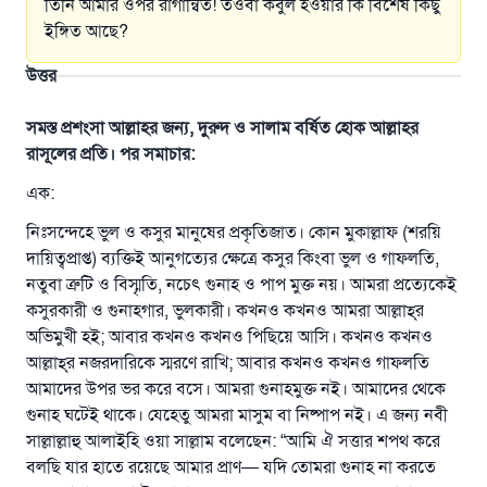
তিনি আমার ওপর রাগান্বিত! তওবা কবুল হওয়ার কি বিশেষ কিছু
ইঙ্গিত আছে?
উত্তর
সমস্ত প্রশংসা আল্লাহর জন্য, দুরুদ ও সালাম বর্ষিত হোক আল্লাহর
রাসূলের প্রতি। পর সমাচার:
এক:
নিঃসন্দেহে ভুল ও কসুর মানুষের প্রকৃতিজাত। কোন মুকাল্লাফ (শরয়ি
দায়িত্বপ্রাপ্ত) ব্যক্তিই আনুগত্যের ক্ষেত্রে কসুর কিংবা ভুল ও গাফলতি,
নতুবা ত্রুটি ও বিস্মৃতি, নচেৎ গুনাহ ও পাপ মুক্ত নয়। আমরা প্রত্যেকেই
কসুরকারী ও গুনাহগার, ভুলকারী। কখনও কখনও আমরা আল্লাহ্‌র
অভিমুখী হই; আবার কখনও কখনও পিছিয়ে আসি। কখনও কখনও
আল্লাহ্‌র নজরদারিকে স্মরণে রাখি; আবার কখনও কখনও গাফলতি
আমাদের উপর ভর করে বসে। আমরা গুনাহমুক্ত নই। আমাদের থেকে
গুনাহ ঘটেই থাকে। যেহেতু আমরা মাসুম বা নিষ্পাপ নই। এ জন্য নবী
সাল্লাল্লাহু আলাইহি ওয়া সাল্লাম বলেছেন: “আমি ঐ সত্তার শপথ করে
বলছি যার হাতে রয়েছে আমার প্রাণ— যদি তোমরা গুনাহ না করতে