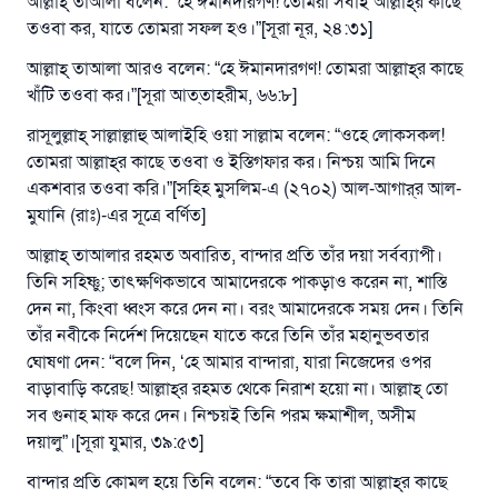
আল্লাহ্‌ তাআলা বলেন: “হে ঈমানদারগণ! তোমরা সবাই আল্লাহ্‌র কাছে
তওবা কর, যাতে তোমরা সফল হও।”[সূরা নূর, ২৪:৩১]
আল্লাহ্‌ তাআলা আরও বলেন: “হে ঈমানদারগণ! তোমরা আল্লাহ্‌র কাছে
খাঁটি তওবা কর।”[সূরা আত্‌তাহরীম, ৬৬:৮]
রাসূলুল্লাহ্‌ সাল্লাল্লাহু আলাইহি ওয়া সাল্লাম বলেন: “ওহে লোকসকল!
তোমরা আল্লাহ্‌র কাছে তওবা ও ইস্তিগফার কর। নিশ্চয় আমি দিনে
একশবার তওবা করি।”[সহিহ মুসলিম-এ (২৭০২) আল-আগার্‌র আল-
মুযানি (রাঃ)-এর সূত্রে বর্ণিত]
আল্লাহ্‌ তাআলার রহমত অবারিত, বান্দার প্রতি তাঁর দয়া সর্বব্যাপী।
তিনি সহিষ্ণু; তাৎক্ষণিকভাবে আমাদেরকে পাকড়াও করেন না, শাস্তি
দেন না, কিংবা ধ্বংস করে দেন না। বরং আমাদেরকে সময় দেন। তিনি
তাঁর নবীকে নির্দেশ দিয়েছেন যাতে করে তিনি তাঁর মহানুভবতার
ঘোষণা দেন: “বলে দিন, ‘হে আমার বান্দারা, যারা নিজেদের ওপর
বাড়াবাড়ি করেছ! আল্লাহ্‌র রহমত থেকে নিরাশ হয়ো না। আল্লাহ্‌ তো
সব গুনাহ মাফ করে দেন। নিশ্চয়ই তিনি পরম ক্ষমাশীল, অসীম
দয়ালু”।[সূরা যুমার, ৩৯:৫৩]
বান্দার প্রতি কোমল হয়ে তিনি বলেন: “তবে কি তারা আল্লাহ্‌র কাছে