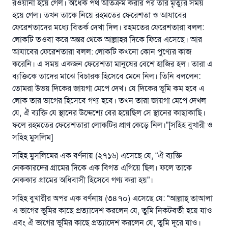
রওয়ানা হয়ে গেল। অর্ধেক পথ অতিক্রম করার পর তার মৃত্যুর সময়
হয়ে গেল। তখন তাকে নিয়ে রহমতের ফেরেশতা ও আযাবের
ফেরেশতাদের মধ্যে বিতর্ক দেখা দিল। রহমতের ফেরেশতারা বলল:
লোকটি তওবা করে অন্তর থেকে আল্লাহর দিকে ফিরে এসেছে। আর
আযাবের ফেরেশতারা বলল: লোকটি কখনো কোন পুণ্যের কাজ
করেনি। এ সময় একজন ফেরেশতা মানুষের বেশে হাজির হল। তারা এ
ব্যক্তিকে তাদের মাঝে বিচারক হিসেবে মেনে নিল। তিনি বললেন:
তোমরা উভয় দিকের জায়গা মেপে দেখ। যে দিকের ভূমি কম হবে এ
লোক তার ভাগের হিসেবে গণ্য হবে। তখন তারা জায়গা মেপে দেখল
যে, ঐ ব্যক্তি যে স্থানের উদ্দেশ্যে বের হয়েছিল সে স্থানের কাছাকাছি।
ফলে রহমতের ফেরেশতারা লোকটির প্রাণ কেড়ে নিল।”[সহিহ বুখারী ও
সহিহ মুসলিম]
সহিহ মুসলিমের এক বর্ণনায় (২৭১৬) এসেছে যে, “ঐ ব্যক্তি
নেককারদের গ্রামের দিকে এক বিগত এগিয়ে ছিল। ফলে তাকে
নেককার গ্রামের অধিবাসী হিসেবে গণ্য করা হয়”।
সহিহ বুখারীর অপর এক বর্ণনায় (৩৪৭০) এসেছে যে: “আল্লাহ্‌ তাআলা
এ ভাগের ভূমির কাছে প্রত্যাদেশ করলেন যে, তুমি নিকটবর্তী হয়ে যাও
এবং ঐ ভাগের ভূমির কাছে প্রত্যাদেশ করলেন যে, তুমি দূরে যাও।