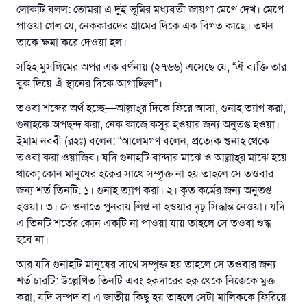
লোকটি বলল: তোমরা এ দুই ভূমির মধ্যবর্তী জায়গা মেপে দেখ। মেপে
পাওয়া গেল যে, নেককারদের গ্রামের দিকে এক বিগত কাছে। তখন
তাকে ক্ষমা করে দেওয়া হল।
সহিহ মুসলিমের অপর এক বর্ণনায় (২৭৬৬) এসেছে যে, “ঐ ব্যক্তি তার
বুক দিয়ে ঐ স্থানের দিকে আগাচ্ছিল”।
তওবা শব্দের অর্থ হচ্ছে—আল্লাহ্‌র দিকে ফিরে আসা, গুনাহ ত্যাগ করা,
গুনাহকে অপছন্দ করা, নেক কাজে কসুর হওয়ার জন্য অনুতপ্ত হওয়া।
ইমাম নববী (রহঃ) বলেন: “আলেমগণ বলেন, প্রত্যেক গুনাহ থেকে
তওবা করা ওয়াজিব। যদি গুনাহটি বান্দার মাঝে ও আল্লাহ্‌র মাঝে হয়ে
থাকে; কোন মানুষের হক্বের সাথে সম্পৃক্ত না হয় তাহলে সে তওবার
জন্য শর্ত তিনটি: ১। গুনাহ ত্যাগ করা। ২। কৃত কর্মের জন্য অনুতপ্ত
হওয়া। ৩। সে গুনাতে পুনরায় লিপ্ত না হওয়ার দৃঢ় সিদ্ধান্ত নেওয়া। যদি
এ তিনটি শর্তের কোন একটি না পাওয়া যায় তাহলে সে তওবা শুদ্ধ
হবে না।
আর যদি গুনাহটি মানুষের সাথে সম্পৃক্ত হয় তাহলে সে তওবার জন্য
শর্ত চারটি: উল্লেখিত তিনটি এবং হক্বদারের হক্ব থেকে নিজেকে মুক্ত
করা; যদি সম্পদ বা এ জাতীয় কিছু হয় তাহলে সেটা মালিককে ফিরিয়ে