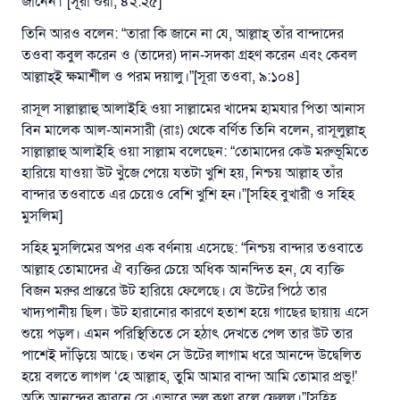
জানেন।”[সূরা শুরা, ৪২:২৫]
তিনি আরও বলেন: “তারা কি জানে না যে, আল্লাহ্‌ তাঁর বান্দাদের
তওবা কবুল করেন ও (তাদের) দান-সদকা গ্রহণ করেন এবং কেবল
আল্লাহ্‌ই ক্ষমাশীল ও পরম দয়ালু।”[সূরা তওবা, ৯:১০৪]
রাসূল সাল্লাল্লাহু আলাইহি ওয়া সাল্লামের খাদেম হামযার পিতা আনাস
বিন মালেক আল-আনসারী (রাঃ) থেকে বর্ণিত তিনি বলেন, রাসূলুল্লাহ্‌
সাল্লাল্লাহু আলাইহি ওয়া সাল্লাম বলেছেন: “তোমাদের কেউ মরুভূমিতে
হারিয়ে যাওয়া উট খুঁজে পেয়ে যতটা খুশি হয়, নিশ্চয় আল্লাহ তাঁর
বান্দার তওবাতে এর চেয়েও বেশি খুশি হন।”[সহিহ বুখারী ও সহিহ
মুসলিম]
সহিহ মুসলিমের অপর এক বর্ণনায় এসেছে: “নিশ্চয় বান্দার তওবাতে
আল্লাহ তোমাদের ঐ ব্যক্তির চেয়ে অধিক আনন্দিত হন, যে ব্যক্তি
বিজন মরুর প্রান্তরে উট হারিয়ে ফেলেছে। যে উটের পিঠে তার
খাদ্যপানীয় ছিল। উট হারানোর কারণে হতাশ হয়ে গাছের ছায়ায় এসে
শুয়ে পড়ল। এমন পরিস্থিতিতে সে হঠাৎ দেখতে পেল তার উট তার
পাশেই দাঁড়িয়ে আছে। তখন সে উটের লাগাম ধরে আনন্দে উদ্বেলিত
হয়ে বলতে লাগল ‘হে আল্লাহ, তুমি আমার বান্দা আমি তোমার প্রভু!’
অতি আনন্দের কারনে সে এভাবে ভুল কথা বলে ফেলল।”[সহিহ