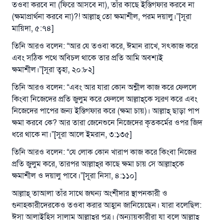
তওবা করবে না (ফিরে আসবে না), তাঁর কাছে ইস্তিগফার করবে না
(ক্ষমাপ্রার্থনা করবে না)?! আল্লাহ্‌ তো ক্ষমাশীল, পরম দয়ালু।”[সূরা
মায়িদা, ৫:৭৪]
তিনি আরও বলেন: “আর যে তওবা করে, ঈমান রাখে, সৎকাজ করে
এবং সঠিক পথে অবিচল থাকে তার প্রতি আমি অবশ্যই
ক্ষমাশীল।”[সূরা ত্বহা, ২০:৮২]
তিনি আরও বলেন: “এবং আর যারা কোন অশ্লীল কাজ করে ফেললে
কিংবা নিজেদের প্রতি জুলুম করে ফেললে আল্লাহ্‌কে স্মরণ করে এবং
নিজেদের পাপের জন্য ইস্তিগফার করে (ক্ষমা চায়)। আল্লাহ্‌ ছাড়া পাপ
ক্ষমা করবে কে? আর তারা জেনেশুনে নিজেদের কৃতকর্মের ওপর জিদ
ধরে থাকে না।”[সূরা আলে ইমরান, ৩:১৩৫]
তিনি আরও বলেন: “যে লোক কোন খারাপ কাজ করে কিংবা নিজের
প্রতি জুলুম করে, তারপর আল্লাহ্‌র কাছে ক্ষমা চায় সে আল্লাহ্‌কে
ক্ষমাশীল ও দয়ালু পাবে।”[সূরা নিসা, ৪:১১০]
আল্লাহ্‌ তাআলা তাঁর সাথে জঘন্য অংশীদার স্থাপনকারী ও
গুনাহকারীদেরকেও তওবা করার আহ্বান জানিয়েছেন। যারা বলেছিল:
ঈসা আলাইহিস সালাম আল্লাহ্‌র পুত্র। (অন্যায়কারীরা যা বলে আল্লাহ্‌