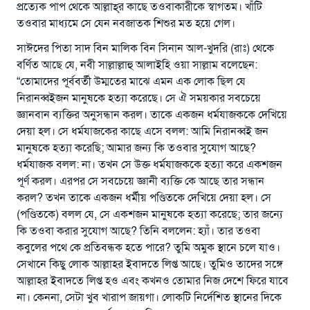
প্রত্যেক পাপ থেকে আল্লাহ্‌র কাছে তওবাকারীকে স্বাগতম। খাঁটি
তওবার মাধ্যমে সে যেন নবজাতক শিশুর মত হয়ে গেল।
সাঈদের পিতা সাদ বিন মালিক বিন সিনান আল-খুদরি (রাঃ) থেকে
বর্ণিত আছে যে, নবী সাল্লাল্লাহু আলাইহি ওয়া সাল্লাম বলেছেন:
“তোমাদের পূর্ববর্তী উম্মতের মাঝে এমন এক লোক ছিল যে
নিরানব্বইজন মানুষকে হত্যা করেছে। সে ঐ সময়কার সবচেয়ে
জ্ঞানবান ব্যক্তির অনুসন্ধান করল। তাকে একজন ধর্মযাজককে দেখিয়ে
দেয়া হল। সে ধর্মযাজকের কাছে এসে বলল: আমি নিরানব্বই জন
মানুষকে হত্যা করেছি; আমার জন্য কি তওবার সুযোগ আছে?
ধর্মযাজক বলল: না। তখন সে উক্ত ধর্মযাজককে হত্যা করে একশজন
পূর্ণ করল। এরপর সে সবচেয়ে জ্ঞানী ব্যক্তি কে আছে তার সন্ধান
করল? তখন তাকে একজন ধর্মীয় পণ্ডিতকে দেখিয়ে দেয়া হল। সে
(পণ্ডিতকে) বলল যে, সে একশজন মানুষকে হত্যা করেছে; তার জন্যে
কি তওবা করার সুযোগ আছে? তিনি বললেন: হ্যাঁ। তার তওবা
কবুলের পথে কে প্রতিবন্ধক হতে পারে? তুমি অমুক স্থানে চলে যাও।
সেখানে কিছু লোক আল্লাহর ইবাদতে লিপ্ত আছে। তুমিও তাদের সঙ্গে
আল্লাহর ইবাদতে লিপ্ত হও এবং কখনও তোমার নিজ দেশে ফিরে যাবে
না। কেননা, সেটা খুব খারাপ জায়গা। লোকটি নির্দেশিত স্থানের দিকে