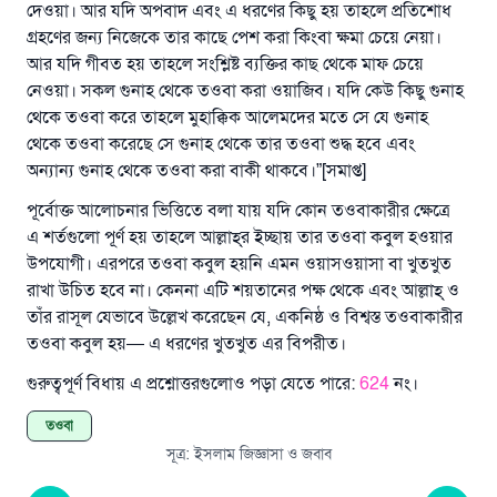
দেওয়া। আর যদি অপবাদ এবং এ ধরণের কিছু হয় তাহলে প্রতিশোধ
গ্রহণের জন্য নিজেকে তার কাছে পেশ করা কিংবা ক্ষমা চেয়ে নেয়া।
আর যদি গীবত হয় তাহলে সংশ্লিষ্ট ব্যক্তির কাছ থেকে মাফ চেয়ে
নেওয়া। সকল গুনাহ থেকে তওবা করা ওয়াজিব। যদি কেউ কিছু গুনাহ
থেকে তওবা করে তাহলে মুহাক্কিক আলেমদের মতে সে যে গুনাহ
থেকে তওবা করেছে সে গুনাহ থেকে তার তওবা শুদ্ধ হবে এবং
অন্যান্য গুনাহ থেকে তওবা করা বাকী থাকবে।”[সমাপ্ত]
পূর্বোক্ত আলোচনার ভিত্তিতে বলা যায় যদি কোন তওবাকারীর ক্ষেত্রে
এ শর্তগুলো পূর্ণ হয় তাহলে আল্লাহ্‌র ইচ্ছায় তার তওবা কবুল হওয়ার
উপযোগী। এরপরে তওবা কবুল হয়নি এমন ওয়াসওয়াসা বা খুতখুত
রাখা উচিত হবে না। কেননা এটি শয়তানের পক্ষ থেকে এবং আল্লাহ্‌ ও
তাঁর রাসূল যেভাবে উল্লেখ করেছেন যে, একনিষ্ঠ ও বিশ্বস্ত তওবাকারীর
তওবা কবুল হয়— এ ধরণের খুতখুত এর বিপরীত।
গুরুত্বপূর্ণ বিধায় এ প্রশ্নোত্তরগুলোও পড়া যেতে পারে:
624
নং।
তওবা
সূত্র
:
ইসলাম জিজ্ঞাসা ও জবাব