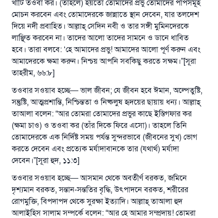
খাঁটি তওবা কর। (তাহলে) হয়তো তোমাদের প্রভু তোমাদের পাপসমূহ
সওয়াব পাবে
মোচন করবেন এবং তোমাদেরকে জান্নাতে স্থান দেবেন, যার তলদেশ
(সহিহ মুসলিম; ১৮৯৩)
দিয়ে নদী প্রবাহিত। আল্লাহ্‌ সেদিন নবী ও তার সঙ্গী মুমিনদেরকে
লাঞ্ছিত করবেন না। তাদের আলো তাদের সামনে ও ডানে ধাবিত
হবে। তারা বলবে: ‘হে আমাদের প্রভু! আমাদের আলো পূর্ণ করুন এবং
এখনই শরীক হোন
আমাদেরকে ক্ষমা করুন। নিশ্চয় আপনি সবকিছু করতে সক্ষম।”[সূরা
তাহরীম, ৬৬:৮]
তওবার সওয়াব হচ্ছে— ভাল জীবন; যে জীবন হবে ঈমান, অল্পেতুষ্টি,
সন্তুষ্টি, আত্মপ্রশান্তি, নিশ্চিন্ততা ও নিষ্কলুষ হৃদয়ের ছায়ায় ধন্য। আল্লাহ্‌
তাআলা বলেন: “আর তোমরা তোমাদের প্রভুর কাছে ইস্তিগফার কর
(ক্ষমা চাও) ও তওবা কর (তাঁর দিকে ফিরে এসো)। তাহলে তিনি
তোমাদেরকে এক নির্দিষ্ট সময় পর্যন্ত সুন্দরভাবে (জীবনের সুখ) ভোগ
করতে দেবেন এবং প্রত্যেক মর্যাদাবানকে তার (যথার্থ) মর্যাদা
দেবেন।”[সূরা হুদ, ১১:৩]
তওবার সওয়াব হচ্ছে— আসমান থেকে অবতীর্ণ বরকত, জমিনে
দৃশ্যমান বরকত, সন্তান-সন্ততির বৃদ্ধি, উৎপাদনে বরকত, শরীরের
রোগমুক্তি, বিপদাপদ থেকে সুরক্ষা ইত্যাদি। আল্লাহ্‌ তাআলা হুদ
আলাইহিস সালাম সম্পর্কে বলেন: “আর হে আমার সম্প্রদায়! তোমরা