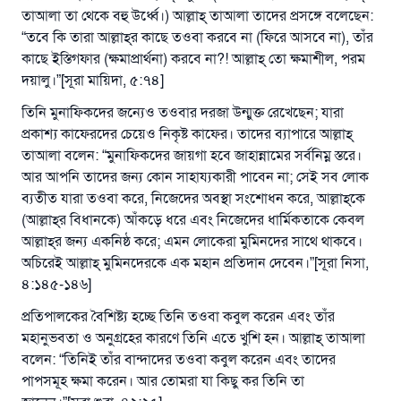
তাআলা তা থেকে বহু উর্ধ্বে।) আল্লাহ্‌ তাআলা তাদের প্রসঙ্গে বলেছেন:
“তবে কি তারা আল্লাহ্‌র কাছে তওবা করবে না (ফিরে আসবে না), তাঁর
কাছে ইস্তিগফার (ক্ষমাপ্রার্থনা) করবে না?! আল্লাহ্‌ তো ক্ষমাশীল, পরম
দয়ালু।”[সূরা মায়িদা, ৫:৭৪]
তিনি মুনাফিকদের জন্যেও তওবার দরজা উন্মুক্ত রেখেছেন; যারা
প্রকাশ্য কাফেরদের চেয়েও নিকৃষ্ট কাফের। তাদের ব্যাপারে আল্লাহ্‌
তাআলা বলেন: “মুনাফিকদের জায়গা হবে জাহান্নামের সর্বনিম্ন স্তরে।
আর আপনি তাদের জন্য কোন সাহায্যকারী পাবেন না; সেই সব লোক
ব্যতীত যারা তওবা করে, নিজেদের অবস্থা সংশোধন করে, আল্লাহ্‌কে
(আল্লাহ্‌র বিধানকে) আঁকড়ে ধরে এবং নিজেদের ধার্মিকতাকে কেবল
আল্লাহ্‌র জন্য একনিষ্ঠ করে; এমন লোকেরা মুমিনদের সাথে থাকবে।
অচিরেই আল্লাহ্‌ মুমিনদেরকে এক মহান প্রতিদান দেবেন।”[সূরা নিসা,
৪:১৪৫-১৪৬]
প্রতিপালকের বৈশিষ্ট্য হচ্ছে তিনি তওবা কবুল করেন এবং তাঁর
মহানুভবতা ও অনুগ্রহের কারণে তিনি এতে খুশি হন। আল্লাহ্‌ তাআলা
বলেন: “তিনিই তাঁর বান্দাদের তওবা কবুল করেন এবং তাদের
পাপসমূহ ক্ষমা করেন। আর তোমরা যা কিছু কর তিনি তা