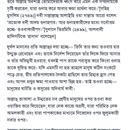
তবে আল্লাহ অবশ্যই তোমাদেরকে ধ্বংস করে এমন এক সম্প্রদায়কে
সৃষ্টি করতেন, যারা গুনাহ করে আবার ক্ষমা প্রার্থনা করে।”[সহিহ
মুসলিম (২৭৪৯)] নবী সাল্লাল্লাহু আলাইহি ওয়া সাল্লাম আরো বলেন:
“প্রত্যেক বনী আদম গুনাহগার। আর গুনাহকারীদের মধ্যে সর্বোত্তম
হচ্ছে- তওবাকারীগণ।”[সুনানে তিরমিযি (২৪৯৯), আলবানী
হাদিসটিকে ‘হাসান’ বলেছেন]
দুর্বল মানবের প্রতি আল্লাহ্‌র দয়া হচ্ছে— তিনি তার জন্য তওবার দ্বার
উন্মুক্ত রেখেছেন এবং তাকে নির্দেশ দিয়েছেন তাঁর দিকে ফিরে আসার
ও তাঁর অভিমুখী হওয়ার; যখনই পাপ তাকে পরাভুত করে কিংবা গুনাহ
তাকে দুষিত করে। যদি এমনটি না হত তাহলে মানুষ কঠিন সংকটে
পড়ে যেত, স্বীয় প্রতিপালকের নৈকট্য হাছিলে তার হিম্মত হ্রাস পেত
এবং আপন প্রভুর ক্ষমা পাওয়ার আশা ছিন্ন হত। তাই তওবা হচ্ছে—
মানুষের ঘাটতি ও কসুরের অনিবার্য দাবী।
আল্লাহ্‌ তাআলা এ উম্মতের সব শ্রেণীর মানুষের ওপর তওবা করা
ওয়াজিব করে দিয়েছেন; যারা নেক কাজে অগ্রণী, যারা পরিমিত নেক
আমলকারী এবং যারা পাপকাজের মাধ্যমে নিজেদের ওপর জুলুমকারী
সবার ওপর।