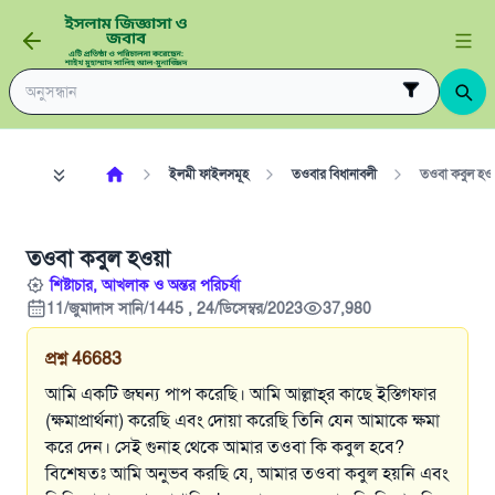
ইলমী ফাইলসমূহ
তওবার বিধানাবলী
তওবা কবুল হও
তওবা কবুল হওয়া
শিষ্টাচার, আখলাক ও অন্তর পরিচর্যা
11/জুমাদাস সানি/1445 , 24/ডিসেম্বর/2023
37,980
প্রশ্ন
46683
আমি একটি জঘন্য পাপ করেছি। আমি আল্লাহ্‌র কাছে ইস্তিগফার
(ক্ষমাপ্রার্থনা) করেছি এবং দোয়া করেছি তিনি যেন আমাকে ক্ষমা
করে দেন। সেই গুনাহ থেকে আমার তওবা কি কবুল হবে?
বিশেষতঃ আমি অনুভব করছি যে, আমার তওবা কবুল হয়নি এবং