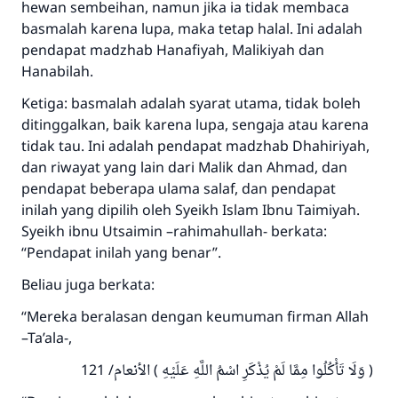
hewan sembeihan, namun jika ia tidak membaca
basmalah karena lupa, maka tetap halal. Ini adalah
pendapat madzhab Hanafiyah, Malikiyah dan
Hanabilah.
Ketiga: basmalah adalah syarat utama, tidak boleh
ditinggalkan, baik karena lupa, sengaja atau karena
tidak tau. Ini adalah pendapat madzhab Dhahiriyah,
dan riwayat yang lain dari Malik dan Ahmad, dan
pendapat beberapa ulama salaf, dan pendapat
inilah yang dipilih oleh Syeikh Islam Ibnu Taimiyah.
Syeikh ibnu Utsaimin –rahimahullah- berkata:
“Pendapat inilah yang benar”.
Beliau juga berkata:
“Mereka beralasan dengan keumuman firman Allah
–Ta’ala-,
( وَلَا تَأْكُلُوا مِمَّا لَمْ يُذْكَرِ اسْمُ اللَّهِ عَلَيْهِ ) الأنعام/ 121