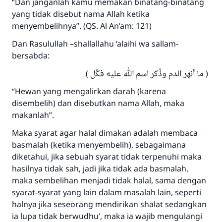
“Dan janganlah kamu memakan binatang-binatang
yang tidak disebut nama Allah ketika
menyembelihnya”. (QS. Al An’am: 121)
Dan Rasulullah –shallallahu ‘alaihi wa sallam-
bersabda:
( ما أنهر الدم وذُكر اسم الله عليه فكُل )
“Hewan yang mengalirkan darah (karena
disembelih) dan disebutkan nama Allah, maka
makanlah”.
Maka syarat agar halal dimakan adalah membaca
basmalah (ketika menyembelih), sebagaimana
diketahui, jika sebuah syarat tidak terpenuhi maka
hasilnya tidak sah, jadi jika tidak ada basmalah,
maka sembelihan menjadi tidak halal, sama dengan
Jawaban no. 110845
syarat-syarat yang lain dalam masalah lain, seperti
menyelamatkan pernikahan.
halnya jika seseorang mendirikan shalat sedangkan
ia lupa tidak berwudhu’, maka ia wajib mengulangi