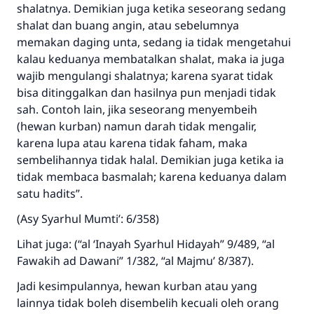
Bantu kami dalam memberikan jawaban untuk umat
shalatnya. Demikian juga ketika seseorang sedang
shalat dan buang angin, atau sebelumnya
Rasulullah ﷺ bersabda
"Siapa yang menunjukkan suatu kebaikan,
memakan daging unta, sedang ia tidak mengetahui
meka dia akan mendapatkan pahala yang
kalau keduanya membatalkan shalat, maka ia juga
sama dengan orang yang melakukannya"
wajib mengulangi shalatnya; karena syarat tidak
bisa ditinggalkan dan hasilnya pun menjadi tidak
MUSLIM, 1893
sah. Contoh lain, jika seseorang menyembeih
(hewan kurban) namun darah tidak mengalir,
karena lupa atau karena tidak faham, maka
Saham
sembelihannya tidak halal. Demikian juga ketika ia
tidak membaca basmalah; karena keduanya dalam
satu hadits”.
(Asy Syarhul Mumti’: 6/358)
Lihat juga: (“al ‘Inayah Syarhul Hidayah” 9/489, “al
Fawakih ad Dawani” 1/382, “al Majmu’ 8/387).
Jadi kesimpulannya, hewan kurban atau yang
lainnya tidak boleh disembelih kecuali oleh orang