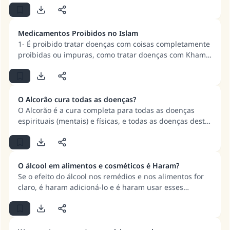
Medicamentos Proibidos no Islam
1- É proibido tratar doenças com coisas completamente
proibidas ou impuras, como tratar doenças com Khamr.
2- Se o medicamento for misturado com intoxicantes e a
quantidade de intoxicante for pequena, vários
estudiosos determinaram que é permitido tomar este
tipo de medicamento. Porém, se a quantidade da
O Alcorão cura todas as doenças?
substância intoxicante for grande, não é permitida a
O Alcorão é a cura completa para todas as doenças
prescrição do medicamento ao paciente. 3- Se algo que
espirituais (mentais) e físicas, e todas as doenças deste
é proibido perdeu as características pelas quais foi
mundo e do outro. Se a pessoa doente procurar
proibido, é permitido tomar esse medicamento e é
tratamento no Alcorão da maneira adequada, e aplicá-
permitido prescrevê-lo aos pacientes. Mas, se o vestígio
lo à sua doença com sinceridade e fé, aceitação
da substância proibida ainda estiver presente, não é
completa e crença firme, preenchendo as condições
O álcool em alimentos e cosméticos é Haram?
permitido prescrevê-la ou utilizá-la para tratar doenças.
necessárias, a doença nunca resistirá.
Se o efeito do álcool nos remédios e nos alimentos for
claro, é haram adicioná-lo e é haram usar esses
alimentos e medicamentos, sejam eles consumidos
como alimento ou bebida. Se não tiver efeito quando
adicionado a esses alimentos e medicamentos, é