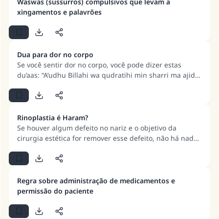
permitido usá-los, comê-los ou bebê-los.
Waswas (sussurros) compulsivos que levam a
xingamentos e palavrões
A resposta n° 110845 salvou um
casamento.
Dua para dor no corpo
Ajude-nos a responder à Ummah
Se você sentir dor no corpo, você pode dizer estas
du’aas: “A’udhu Billahi wa qudratihi min sharri ma ajidu
O Profeta ﷺ disse,
wa uhadhir.” “Adhhib al-ba’s Rabb an-nas, wa’shfi anta
"Quem quer que incentive outros a fazer o
ash-Shafi, la shifa illa shifauka shifa-an la yughadiru
que é bom receberá a mesma recompensa
saqaman.”
que aqueles que o fazem."
Rinoplastia é Haram?
(MUSLIM, 1893)
Se houver algum defeito no nariz e o objetivo da
cirurgia estética for remover esse defeito, não há nada
de errado com esta plástica no nariz (rinoplastia). Mas,
se o objetivo é simplesmente torná-lo mais bonito, não
CONTRIBUIR
é permitido fazer essa cirurgia plástica no nariz.
Regra sobre administração de medicamentos e
permissão do paciente