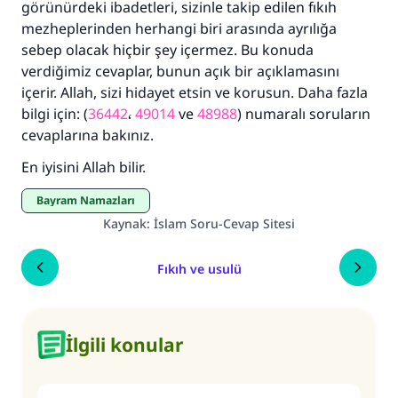
görünürdeki ibadetleri, sizinle takip edilen fıkıh
mezheplerinden herhangi biri arasında ayrılığa
sebep olacak hiçbir şey içermez. Bu konuda
verdiğimiz cevaplar, bunun açık bir açıklamasını
içerir. Allah, sizi hidayet etsin ve korusun. Daha fazla
bilgi için: (
36442
،
49014
ve
48988
) numaralı soruların
cevaplarına bakınız.
En iyisini Allah bilir.
Bayram Namazları
Kaynak
:
İslam Soru-Cevap Sitesi
Fıkıh ve usulü
İlgili konular