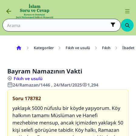
Kategoriler
Fıkıh ve usulü
Fıkıh
İbadetl
Bayram Namazının Vakti
Fıkıh ve usulü
24/Ramazan/1446 , 24/Mart/2025
1,294
Soru
178782
yaklaşık 5000 nüfuslu bir köyde yaşıyorum. Köy
halkının tamamı Müslüman ve Hanefi
mezhebine mensup, ancak içimizden yaklaşık 50
kişi selefi görüşüne tabidir. Köy halkı, Ramazan