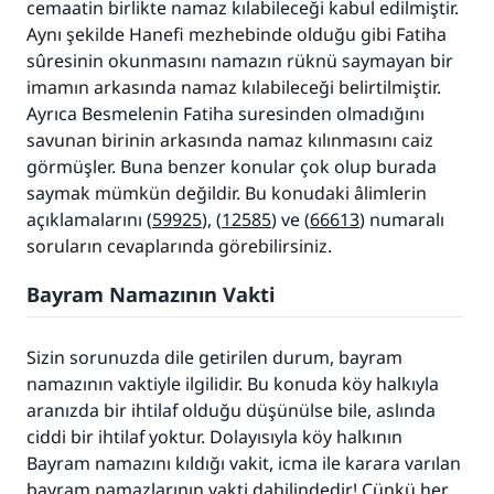
cemaatin birlikte namaz kılabileceği kabul edilmiştir.
Aynı şekilde Hanefi mezhebinde olduğu gibi Fatiha
sûresinin okunmasını namazın rüknü saymayan bir
imamın arkasında namaz kılabileceği belirtilmiştir.
Ayrıca Besmelenin Fatiha suresinden olmadığını
savunan birinin arkasında namaz kılınmasını caiz
görmüşler. Buna benzer konular çok olup burada
saymak mümkün değildir. Bu konudaki âlimlerin
açıklamalarını (
59925
), (
12585
) ve (
66613
) numaralı
soruların cevaplarında görebilirsiniz.
Bayram Namazının Vakti
Sizin sorunuzda dile getirilen durum, bayram
namazının vaktiyle ilgilidir. Bu konuda köy halkıyla
aranızda bir ihtilaf olduğu düşünülse bile, aslında
ciddi bir ihtilaf yoktur. Dolayısıyla köy halkının
Bayram namazını kıldığı vakit, icma ile karara varılan
bayram namazlarının vakti dahilindedir! Çünkü her