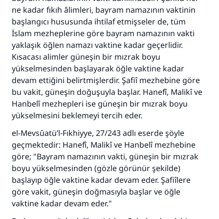
ne kadar fıkıh âlimleri, bayram namazının vaktinin
başlangıcı hususunda ihtilaf etmişseler de, tüm
İslam mezheplerine göre bayram namazının vakti
110845 Nolu Cevap, bir evliliği
yaklaşık öğlen namazı vaktine kadar geçerlidir.
kurtardı.
Kısacası alimler güneşin bir mızrak boyu
yükselmesinden başlayarak öğle vaktine kadar
Ümmete cevapları ulaştırmak için bizi destekle
devam ettiğini belirtmişlerdir. Şafiî mezhebine göre
bu vakit, güneşin doğuşuyla başlar. Hanefî, Malikî ve
Rasulullah ﷺ şöyle dedi:
Hanbelî mezhepleri ise güneşin bir mızrak boyu
Her kim bir hayra yol gösterirse , hayrı yapan
yükselmesini beklemeyi tercih eder.
kişinin sevabı kadar ona sevap yazılır.
el-Mevsûatü’l-Fıkhiyye, 27/243 adlı eserde şöyle
(MUSLIM 1893)
geçmektedir: Hanefî, Malikî ve Hanbelî mezhebine
göre; "Bayram namazının vakti, güneşin bir mızrak
boyu yükselmesinden (gözle görünür şekilde)
Şimdi katkı yapın!
başlayıp öğle vaktine kadar devam eder. Şafiîlere
göre vakit, güneşin doğmasıyla başlar ve öğle
vaktine kadar devam eder."