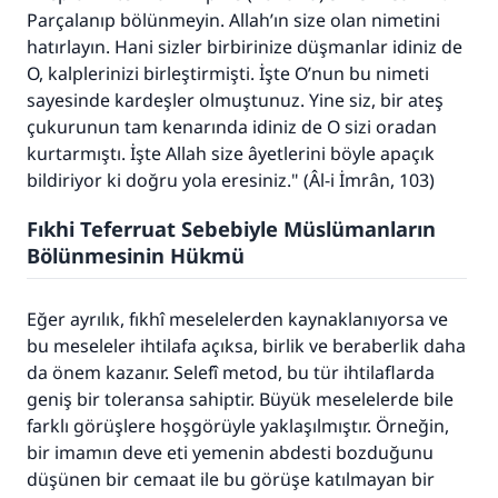
Parçalanıp bölünmeyin. Allah’ın size olan nimetini
hatırlayın. Hani sizler birbirinize düşmanlar idiniz de
O, kalplerinizi birleştirmişti. İşte O’nun bu nimeti
sayesinde kardeşler olmuştunuz. Yine siz, bir ateş
çukurunun tam kenarında idiniz de O sizi oradan
kurtarmıştı. İşte Allah size âyetlerini böyle apaçık
bildiriyor ki doğru yola eresiniz." (Âl-i İmrân, 103)
Fıkhi Teferruat Sebebiyle Müslümanların
Bölünmesinin Hükmü
Eğer ayrılık, fıkhî meselelerden kaynaklanıyorsa ve
bu meseleler ihtilafa açıksa, birlik ve beraberlik daha
da önem kazanır. Selefî metod, bu tür ihtilaflarda
geniş bir toleransa sahiptir. Büyük meselelerde bile
farklı görüşlere hoşgörüyle yaklaşılmıştır. Örneğin,
bir imamın deve eti yemenin abdesti bozduğunu
düşünen bir cemaat ile bu görüşe katılmayan bir