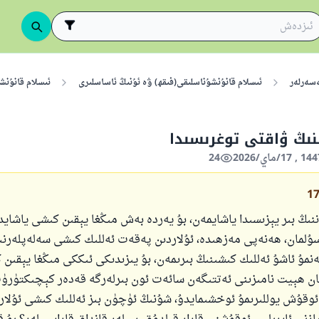
ەسەرلەر
ئىسلام قانۇنشۇناسلىقى(فىقھ) ۋە ئۇنىڭ ئاساسلىرى
ئىسلام قانۇنش
نىڭ ۋاقتى توغرىسىدا
24
1
ىڭ بىر يېزىسىدا ياشايمەن، بۇ يەردە بەش مىڭغا يېقىن كىشى ياشايدۇ
مان، ھەنەپى مەزھىدە، ئۇلاردىن پەقەت ئەللىك كىشى سەلەپلەرنىڭ
نمۇ ئاشۇ ئەللىك كىشىنىڭ بىرىمەن، بۇ يىزىدىكى ئىككى مىڭغا يېقىن 
ن ھېيت نامىزىنى ئەتتىگەن سائەت ئون بىرلەرگە قەدەر كېچىكتۈرۈ
 ئوقۇش يوللىرىمۇ ئوخشىمايدۇ، شۇنىڭ ئۈچۈن بىز ئەللىك كىشى ئۇلار