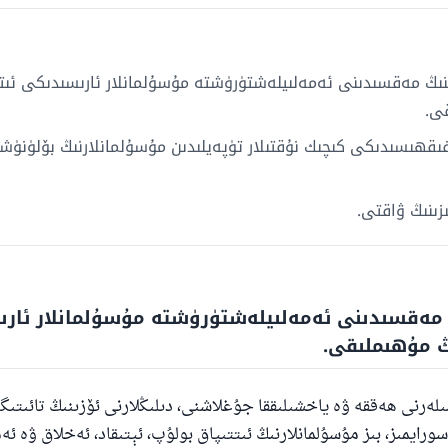
ىڭ مەقسىدىنى ئەمەلىيلەشتۈرۈشتە مۇسۇلمانلار ئارىسىدىكى ئىتتى
ى.
ىقھىسىدىكى كىچىك نۇقتىلار تۈپەيلىدىن مۇسۇلمانلارنىڭ بۆلۈنۈشى
زىنىڭ ۋاقتى.
 مەقسىدىنى ئەمەلىيلەشتۈرۈشتە مۇسۇلمانلار ئار
ىڭ مۇھىملىقى.
 سىلەرنى ھەققە ۋە ياخشىلىققا جۇغلاشنى، دىلىڭلارنى ئۆزىنىڭ تائىتىگ
رايمىز، بىز مۇسۇلمانلارنىڭ ئىتتىپاق بولۇپ، ئېتىقاد، ئەخلاق ۋە ئە