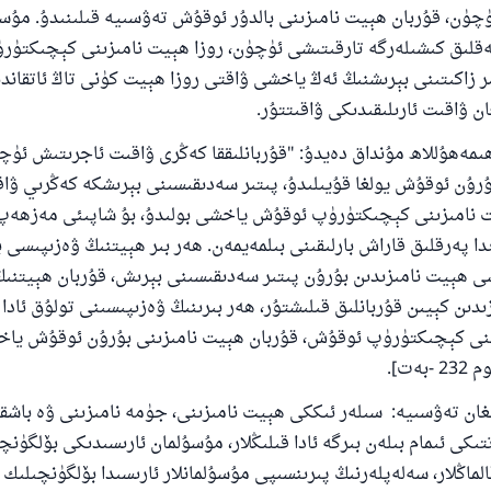
چۈن، قۇربان ھېيت نامىزىنى بالدۇر ئوقۇش تەۋسىيە قىلىنىدۇ. مۇسۇ
ھەقلىق كىشىلەرگە تارقىتىشى ئۈچۈن، روزا ھېيت نامىزىنى كېچىكتۈر
ر زاكىتىنى بېرىشنىڭ ئەڭ ياخشى ۋاقتى روزا ھېيت كۈنى تاڭ ئاتقاند
ان ۋاقىت ئارىلىقىدىكى ۋاقىتتۇر.
ىمەھۇللاھ مۇنداق دەيدۇ: "قۇربانلىققا كەڭرى ۋاقىت ئاجرىتىش ئۈچ
ۇرۇن ئوقۇش يولغا قۇيىلىدۇ، پىتىر سەدىقىسىنى بېرىشكە كەڭرىي ۋا
 نامىزىنى كېچىكتۈرۈپ ئوقۇش ياخشى بولىدۇ، بۇ شاپىئى مەزھەپ ئ
دا پەرقلىق قاراش بارلىقىنى بىلمەيمەن. ھەر بىر ھېيتنىڭ ۋەزىپىسى بو
ى ھېيت نامىزىدىن بۇرۇن پىتىر سەدىقىسىنى بېرىش، قۇربان ھېيتنى
ىدىن كېيىن قۇربانلىق قىلىشتۇر، ھەر بىرىنىڭ ۋەزىپىسىنى تولۇق ئاد
ىنى كېچىكتۈرۈپ ئوقۇش، قۇربان ھېيت نامىزىنى بۇرۇن ئوقۇش ياخش
غان تەۋسىيە: سىلەر ئىككى ھېيت نامىزىنى، جۈمە نامىزىنى ۋە باشق
تىكى ئىمام بىلەن بىرگە ئادا قىلىڭلار، مۇسۇلمان ئارىسىدىكى بۆلگۈنچ
اڭلار، سەلەپلەرنىڭ پىرىنسىپى مۇسۇلمانلار ئارىسىدا بۆلگۈنچىلىك 