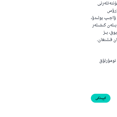
ۈننەتلەرنى
دۇرۇس
 ۋاجىپ بولىدۇ،
بىلەن كىشىلەر
وق، بىز
ن قىلىنغان.
نومۇرلۇق
كېيىنكى