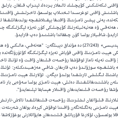
شىلىققا باشلارپ قويغان كىشى قىلغۇچىغا ئوخشاش ساۋاپقا ئېرىشى
اقتى ئىكەنلىكىنى كۆپچىلىك ئالىملار بىردەك ئېتىراپ قىلغان. بارلىق
مۇسلىم رىۋايەت قىلغان (1893) ھەدىس
باشلىنىش ۋاقتى توغرىسىدا ئىختىلاپ بولسىمۇ، ئاخىرلىشىش ۋاقتىنى
كەندە، يەنى پېشىن نامىزىنىڭ ۋاقتىغا يېقىنلاشقىچە بولىدىغانلىقىغا ئى
 ھەنەفىي ۋە ھەنبەلىيلەرنىڭ كۆپچىلىكى كۈن نەيزە ئېگىزلىكىگە چىق
ئىئائە
رايدۇ، شافىيلار بولسا كۈن چىققاندا باشلىنىدۇ دەپ قارايدۇ.
«فىقھ ئېنسىكلوپېدىيىسى» (27/243) دە مۇنداق دېيىلگەن: "ھەنەفىي، مالىكى
ى ھېيت نامىزىنىڭ ۋاقتى قۇياش نەيزە ئېگىزلىكىگە كۆتۈرۈلگەندە با
بۇ ۋاقىت نەپلە ناماز ئوقۇشقا رۇخسەت قىلىنغان ۋاقىت ۋە ئۇنىڭ ئاخ
 باشلىغىچە سوزۇلىدۇ دەپ قارىغان. شافىي مەزھىبىدىكىلەر: ئۇنىڭ
شنىڭ ئىگىلىشى ئارىلىقىدا بولىدۇ دېگەن. ئۇلارنىڭ ھېيت نامىزىنىڭ 
ن باشلىنىدىغانلىقىنىڭ دەلىلى، ھېيت نامىزى بولسا سەۋەبى بار نام
قۇشقا رۇخسەت قىلىنمايدىغان ۋاقىتلار ھېسابقا ئېلىنمايدۇ".
شلارنىڭ قىلىۋاتقان ئىشلىرىنىڭ رۇخسەت قىلىنغانلىقىدا تالاش-تارتىش 
ېيت نامىزىنى بەلگىلەنگەن ۋاقىتتا ئوقۇش كېرەك بولغان شەرىئەت پ
لا بولمىسۇن، ئۇلارغا قۇربانلىق قىلىنىدىغان ھايۋانلارنى بوغۇزلاشقا 