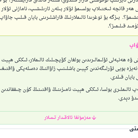
مازنى ئايرىلىپ ئوقۇشنى قارار قىلدۇق، سىلەر قانداق قارايسىلەر؟ بۇ قا
 ھەر قانچە ئىختىلاپ بولسىمۇ ئۇلار بىلەن ئارىلىشىپ، نامازنى ئۇلار ب
ىمۇ؟. بىزگە بۇ توغرىدا ئالىملارنىڭ قاراشلىرىنى بايان قىلىپ جاۋاپ
ۈمىد قىلىمىز؟.
ۋاپ
 ۋە ھەنبەلى ئۆلىمالىرىدىن بولغان كۆپچىلىك ئالىملار، ئىككى ھېيت ن
نەيزە بويى ئۆرلىگەندىن كېيىن باشلىنىپ زاۋالنىڭ دەسلەپكى ۋاقتىغى
 بايان قىلدى.
 ئالىملىرى بولسا، ئىككى ھېيت نامىزىنىڭ ۋاقتىنىڭ كۈن چىققاندىن
ىدۇ دېدى.
مەزمۇنغا ئالاقىدار تىمىلار
ستى