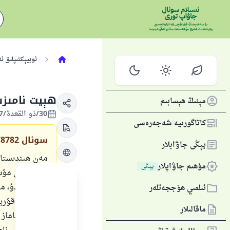
ئوبيېكتىپلىق ئ
ھېيت نامىزى
مېنىڭ ھېسابىم
30/ذو القعدة/1447 , 17/ماي/2026
كاتاگورىيە شەجەرەسى
سوئال
78782
يېڭى جاۋابلار
مەن ھىندىستانن
مۇھىم جاۋاپلار
يېڭى
ھەممىسى مۇسۇل
يول تۇتىدۇ، مە
ئىلمىي ھۆججەتلەر
ھېيت ۋە قۇربا
ماقالىلار
ئۇلارنىڭ ناماز