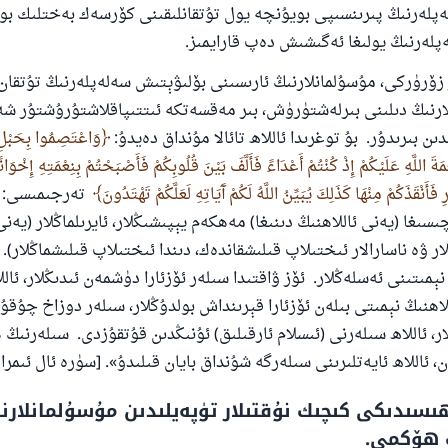
ەپلەرنىڭ پىرىنسىپى بويۇنچە يول تۇتقانلىقىنى كۆرسەك بەختلىك بول
لەرنىڭ يولىغا ئەگىشىش دەپ قارايمىز.
 زۆرۈركى، مۇسۇلمانلارنىڭ ئارىسىنى بۆلىۋېتىش سەلەپلەرنىڭ تۇتقا
ارنىڭ دىلىنى بىرلەشتۈرۈش، بىر مەقسەتكە ئىتتىپاقلاشتۇرۇشتۇر شە
ىن بىرىدۇر. بۇ توغرىدا ئاللاھ تائالا مۇنداق دەيدۇ:
وَاعْتَصِمُوا بِحَبْلِ 
مَةَ اللَّهِ عَلَيْكُمْ إِذْ كُنْتُمْ أَعْدَاءً فَأَلَّفَ بَيْنَ قُلُوبِكُمْ فَأَصْبَحْتُمْ بِنِعْمَتِهِ إِخْوَا
فَأَنْقَذَكُمْ مِنْهَا كَذَلِكَ يُبَيِّنُ اللَّهُ لَكُمْ آَيَاتِهِ لَعَلَّكُمْ تَهْتَدُونَ
تەرجىمىسى: «
ىسىغا (يەنى ئاللاھنىڭ دىنىغا) مەھكەم يېپىشىڭلار، ئايرىلماڭلار (يەن
ر ۋە ناسارالار ئىختىلاپ قىلىشقاندەك، دىندا ئىختىلاپ قىلىشماڭلار). 
مىتىنى ئەسلەڭلار. ئۆز ۋاقتىدا سىلەر ئۆزئارا دۈشمەن ئىدىڭلار، ئالل
لاھنىڭ نېمىتى بىلەن ئۆزئارا قېرىنداش بولدۇڭلار، سىلەر دوزاخ چۇقۇ
ار، ئاللاھ سىلەرنى (ئىسلام ئارقىلىق) ئۇنىڭدىن قۇتقۇزدى. سىلەرنىڭ
اللاھ ئايەتلىرىنى سىلەرگە شۇنداق بايان قىلىدۇ». [سۈرە ئال ئىمران 103 -ئايەت
ىسىدىكى كىچىك نۇقتىلار تۈپەيلىدىن مۇسۇلمانلارن
 ھۆكمى.