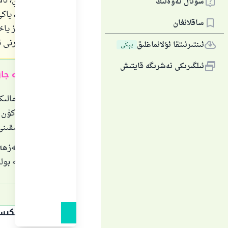
ئارىلاشماي، نا
سوئال ئەۋەتىڭ
توغرىمۇ؟، ياكى
ساقلانغان
ئوقۇشىمىز ياخش
بېرىشىڭلارنى ئ
ئىنتىرنىتقا ئۇلانماغلىق
يېڭى
ئىلگىرىكى نەشرىگە قايتىش
قىسقىچە جا
ھەنەپى، مالىكى
ۋاقتىنىڭ كۈن 
قىلىدىغانلىقىنى
شاپىئى مەزھەپ
ئېگىلگىچە بول
جاۋاپنىڭ تېكى