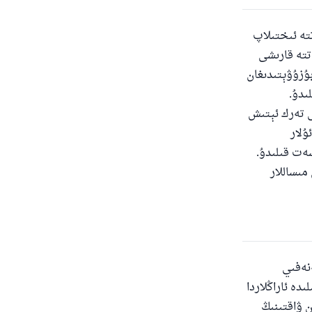
تە ئىختىلاپ
تتە قارىشى
ۇزۇۋېتىدىغان
ىدۇ.
ى تەرك ئېتىش
ۇلار
سەت قىلىدۇ.
مىساللار
ى
نەفىي
دە ئاراڭلاردا
ن ۋاقتىنىڭ