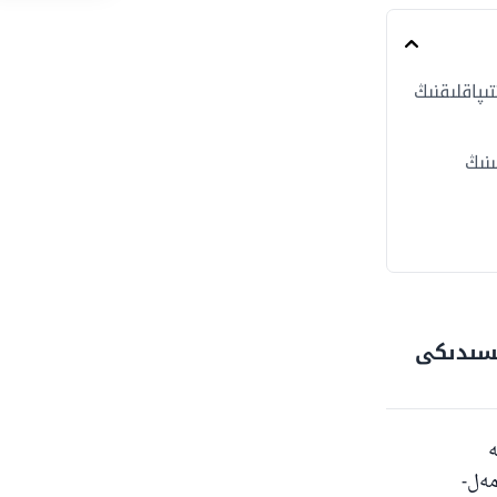
پاقلىقنىڭ
نىڭ
ىسىدىكى
ە
مەل-