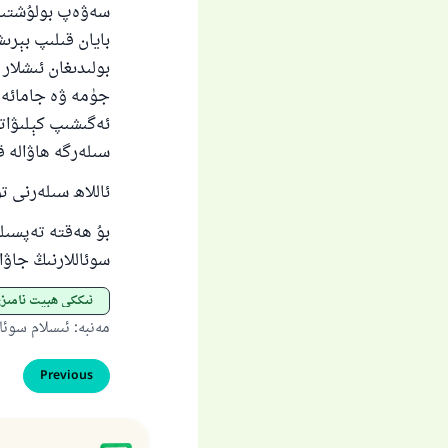
سەۋەپ بولۇشتىن ي
بايان قىلىپ بېر
بولىدىغان ئىشلار
جۈمە ۋە جامائەت 
ئەگىشىپ كېلىۋات
سىلەرگە ھاۋالە قى
ئاللاھ سىلەرنى 
بۇ ھەقتە تەپسى
سوئاللارنىڭ جاۋا
ئىككى ھېيت نامىز
مەنبە
:
ئىسلام سوئا
Previous