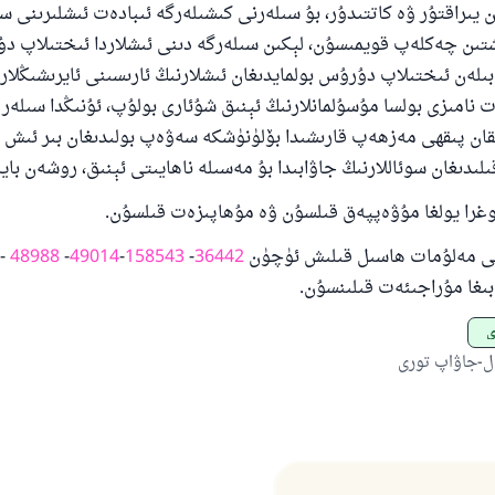
ىراقتۇر ۋە كاتتىدۇر، بۇ سىلەرنى كىشىلەرگە ئىبادەت ئىشلىرىنى س
ىشتىن چەكلەپ قويمىسۇن، لېكىن سىلەرگە دىنى ئىشلاردا ئىختىلاپ 
 بىلەن ئىختىلاپ دۇرۇس بولمايدىغان ئىشلارنىڭ ئارىسىنى ئايرىشىڭلار
نامىزى بولسا مۇسۇلمانلارنىڭ ئېنىق شۇئارى بولۇپ، ئۇنىڭدا سىلەر 
قان پىقھى مەزھەپ قارىشىدا بۆلۈنۈشكە سەۋەپ بولىدىغان بىر ئىش ي
لىدىغان سوئاللارنىڭ جاۋابىدا بۇ مەسىلە ناھايىتى ئېنىق، روشەن بايا
توغرا يولغا مۇۋەپپەق قىلسۇن ۋە مۇھاپىزەت قىلسۇن.
لى مەلۇمات ھاسىل قىلىش ئۈچۈن
36442
-
158543
-
49014
-
48988
- 
بىغا مۇراجىئەت قىلىنسۇن.
ى
ل-جاۋاپ تورى