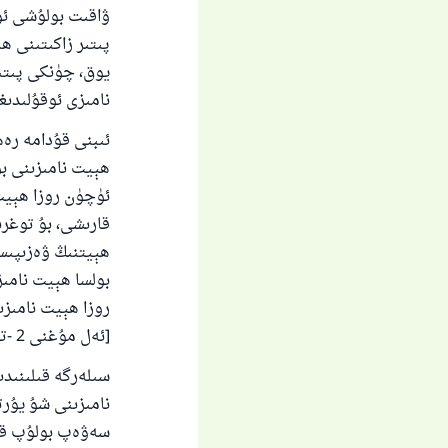
ۋاقىت بولۇشى ئۈ
پىتىر زاكىتىنى 
يوق، چۈنكى پىتى
نامىزى ئوقۇلىدىغ
ئىبنى قۇدامە رەھ
ھېيت نامىزىنى ب
ئۈچۈن روزا ھېيت
قارىشى، بۇ توغرى
ھېيتنىڭ ۋەزىپىس
بولسا ھېيت نامىز
روزا ھېيت نامىز
[ئەل مۇغنى 2 -توم 232 -بەت].
سىلەرگە قىلىنىدى
نامىزىنى شۇ يۇرت
سەۋەپ بولۇپ قالم