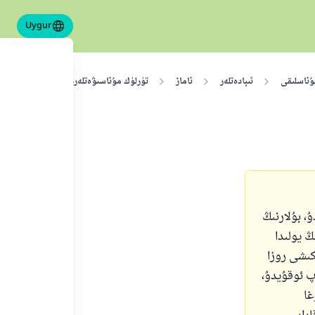
Uygur
ۇناسلىقى
ئىبادەتلەر
ناماز
تۈرلۈك مۇناسىۋەتلەردە ناماز ئوقۇش
، بۇلارنىڭ
 يولىدا
كىشى روزا
پ ئوقۇيدۇ،
غا