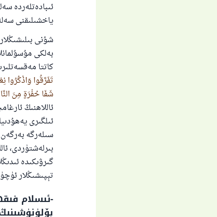
ئىبادەتلەردە سەل
ياخشىلىقنى سەلەپ
شۇنى بىلىشىڭلار
بەلكى مۇسۇلمانل
كاتتا مەقسەتلىرىد
تَفَرَّقُوا وَاذْكُرُوا نِعْ
شَفَا حُفْرَةٍ مِنَ النَّارِ 
ئاللاھنىڭ ئارغامچ
ئىلگىرى يەھۇدىيلا
سىلەرگە بەرگەن نې
بىرلەشتۈردى، ئال
گىرۋىكىدە ئىدىڭل
تېپىشىڭلار ئۈچۈن، ئ
-ئىسلام فىقھ
بۆلۈنۈشىنىڭ