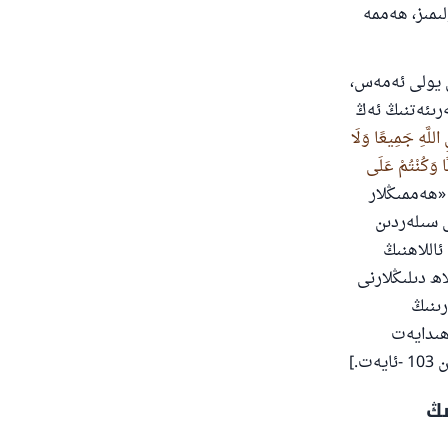
ىمىز، ھەممە
ن يولى ئەمەس،
رىئەتنىڭ ئەڭ
اللَّهِ جَمِيعًا وَلَا
نًا وَكُنْتُمْ عَلَى
ھەممىڭلار
ى سىلەردىن
ئاللاھنىڭ
اھ دىلىڭلارنى
رىنىڭ
 ھىدايەت
.]
ىڭ