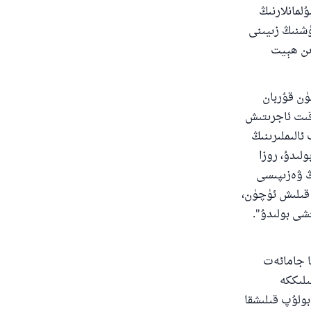
لمانلارنىڭ
ۈشنىڭ زىيىنى
ىن ھېيت
ۈن قۇربان
قىت ئاجرىتىش
الىملىرىنىڭ
لىدۇ، روزا
ڭ ۋەزىپىسى
ا قىلىش ئۈچۈن،
ى بولىدۇ".
ا جامائەت
ىلىككە
بولۇپ قىلىشقا