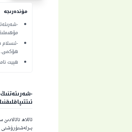
مۈندەرىجە
-شەرىئەتن
مۇھىملىق
-ئىسلام ف
ھۆكمى.
ھېيت نامى
-شەرىئەتنىڭ
ئىتتىپاقلىقن
ئاللاھ تائالادىن
بىرلەشتۈرۈشنى سو