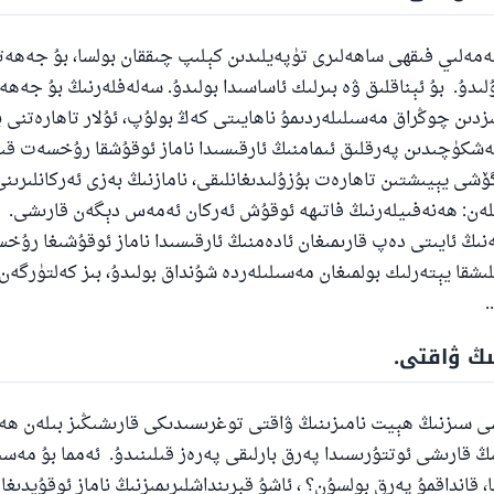
ەمەلىي فىقھى ساھەلىرى تۈپەيلىدىن كېلىپ چىققان بولسا، بۇ جەھەت
لىدۇ. بۇ ئېناقلىق ۋە بىرلىك ئاساسىدا بولىدۇ. سەلەفلەرنىڭ بۇ جەھە
دىن چوڭراق مەسىلىلەردىمۇ ناھايىتى كەڭ بولۇپ، ئۇلار تاھارەتنى ب
ەشكۈچىدىن پەرقلىق ئىمامنىڭ ئارقىسىدا ناماز ئوقۇشقا رۇخسەت قىل
شى يېيىشتىن تاھارەت بۇزۇلىدىغانلىقى، نامازنىڭ بەزى ئەركانلىرىن
ىلەن: ھەنەفىيلەرنىڭ فاتىھە ئوقۇش ئەركان ئەمەس دېگەن قارىشى. ئ
ەنىڭ ئايىتى دەپ قارىمىغان ئادەمنىڭ ئارقىسىدا ناماز ئوقۇشىغا رۇخ
لىشقا يېتەرلىك بولمىغان مەسىلىلەردە شۇنداق بولىدۇ، بىز كەلتۈرگەن 
.
110845 - نومۇرلۇق سوئالنىڭ جاۋابى ئائىلىن
ىڭ ۋاقتى.
ساقلاپ قالدى
ى سىزنىڭ ھېيت نامىزىنىڭ ۋاقتى توغرىسىدىكى قارىشىڭىز بىلەن ھە
ئۇممەتكە جاۋاپ بېرىشىمىزگە ياردەم قىلىڭ
ڭ قارىشى ئوتتۇرىسىدا پەرق بارلىقى پەرەز قىلىنىدۇ. ئەمما بۇ مەسىلى
پەيغەمبەرئەلەيھىسسالام مۇنداق دېگەن:
، قانداقمۇ پەرق بولسۇن؟ ، ئاشۇ قېرىنداشلىرىمىزنىڭ ناماز ئوقۇيدىغا