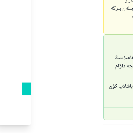
رار
ىلەن بىرگە
امىزىنىڭ
چە داۋام
 باشلاپ كۈن