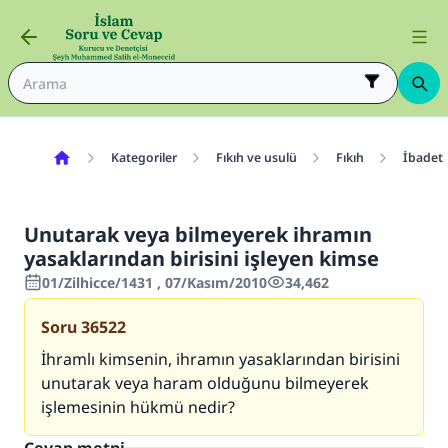
Kategoriler
Fıkıh ve usulü
Fıkıh
İbadetl
Unutarak veya bilmeyerek ihramın
yasaklarından birisini işleyen kimse
01/Zilhicce/1431 , 07/Kasım/2010
34,462
Soru
36522
İhramlı kimsenin, ihramın yasaklarından birisini
unutarak veya haram olduğunu bilmeyerek
işlemesinin hükmü nedir?