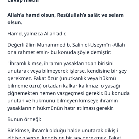
Cevap metni
Allah'a hamd olsun, Resûlullah’a salât ve selam
olsun.
Hamd, yalnızca Allah'adır.
Değerli âlim Muhammed b. Salih el-Useymîn -Allah
ona rahmet etsin- bu konuda şöyle demiştir:
"İhramlı kimse, ihramın yasaklarından birisini
unutarak veya bilmeyerek işlerse, kendisine bir şey
gerekmez. Fakat özür (unutkanlık veya hükmü
bilmeme özrü) ortadan kalkar kalkmaz, o yasağı
çiğnemekten hemen vazgeçmesi gerekir. Bu konuda
unutan ve hükmünü bilmeyen kimseye ihramın
yasaklarının hükmünün hatırlatılması gerekir.
Bunun örneği:
Bir kimse, ihramlı olduğu halde unutarak dikişli
elbise giyerse, kendisine bir şey gerekmez. Fakat