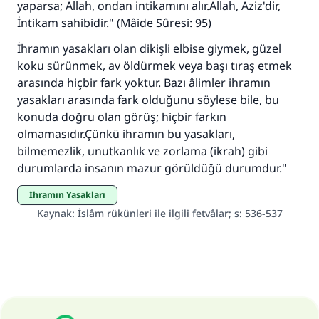
yaparsa; Allah, ondan intikamını alır.Allah, Aziz'dir,
İntikam sahibidir." (Mâide Sûresi: 95)
İhramın yasakları olan dikişli elbise giymek, güzel
koku sürünmek, av öldürmek veya başı tıraş etmek
arasında hiçbir fark yoktur. Bazı âlimler ihramın
yasakları arasında fark olduğunu söylese bile, bu
konuda doğru olan görüş; hiçbir farkın
olmamasıdır.Çünkü ihramın bu yasakları,
bilmemezlik, unutkanlık ve zorlama (ikrah) gibi
durumlarda insanın mazur görüldüğü durumdur."
İhramın Yasakları
Kaynak
:
İslâm rükünleri ile ilgili fetvâlar; s: 536-537