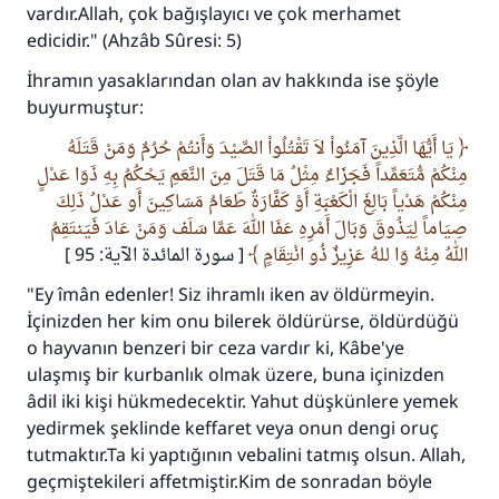
vardır.Allah, çok bağışlayıcı ve çok merhamet
edicidir." (Ahzâb Sûresi: 5)
İhramın yasaklarından olan av hakkında ise şöyle
buyurmuştur:
يَا أَيُّهَا الَّذِينَ آمَنُواْ لاَ تَقْتُلُواْ الصَّيْدَ وَأَنتُمْ حُرُمٌ وَمَنْ قَتَلَهُ
مِنْكُمْ مُّتَعَمِّداً فَجَزَاءٌ مِثْلُ مَا قَتَلَ مِنَ النَّعَمِ يَحْكُمُ بِهِ ذَوَا عَدْلٍ
مِنْكُمْ هَدْياً بَالِغَ الْكَعْبَةِ أَوْ كَفَّارَةٌ طَعَامُ مَسَاكِينَ أَو عَدْلُ ذَلِكَ
صِيَاماً لِيَذُوقَ وَبَالَ أَمْرِهِ عَفَا اللهَ عَمَّا سَلَف وَمَنْ عَادَ فَيَنتَقِمُ
اللهُ مِنْهُ وَا للهُ عَزِيزٌ ذُو انْتِقَامٍ
[ سورة المائدة الآية: 95 ]
"Ey îmân edenler! Siz ihramlı iken av öldürmeyin.
İçinizden her kim onu bilerek öldürürse, öldürdüğü
o hayvanın benzeri bir ceza vardır ki, Kâbe'ye
ulaşmış bir kurbanlık olmak üzere, buna içinizden
âdil iki kişi hükmedecektir. Yahut düşkünlere yemek
yedirmek şeklinde keffaret veya onun dengi oruç
tutmaktır.Ta ki yaptığının vebalini tatmış olsun. Allah,
geçmiştekileri affetmiştir.Kim de sonradan böyle