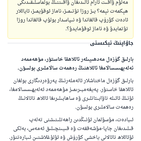
مەلۇم ۋاقىت ئارام ئالىدىغان ۋاقىتنىڭ بولماسلىقىدىكى
ھېكمەت نېمە؟ بىز روزا تۇتىمىز، ناماز ئوقۇيمىز، ئاياللار
ئادەت كۆرۈپ قالغاندا ۋە نىپاسدار بولۇپ قالغاندا روزا
تۇتمايدۇ ۋە ناماز ئوقۇمايدۇ؟.
جاۋاپنىڭ تېكىستى
بارلىق گۈزەل مەدھىيىلەر ئاللاھقا خاستۇر، مۇھەممەد
ئەلەيھىسسالامغا ئاللاھنىڭ رەھمەت سالاملىرى بولسۇن.
بارلىق گۈزەل ماختاشلار ئالەملەرنىڭ پەرۋەردىگارى بولغان
ئاللاھقا خاستۇر. پەيغەمبىرىمىز مۇھەممەد ئەلەيھىسسالامغا،
ئۇنىڭ ئائىلە تاۋابىئاتلىرى ۋە ساھابىلىرىغا ئاللاھ تائالانىڭ
رەھمەت سالاملىرى بولسۇن.
ئىبادەت، مۇسۇلمان ئۇنىڭدىن راھەتلىنىشنى تەلەپ
قىلىدىغان جاپا-مۇشەققەت ۋە قىيىنچىلىق ئەمەس، بەلكى
ئۇئاللاھ تائالانى ياخشى كۆرۈش ۋە ئۇلۇغلاشتىن ئىبارەتتۇر.