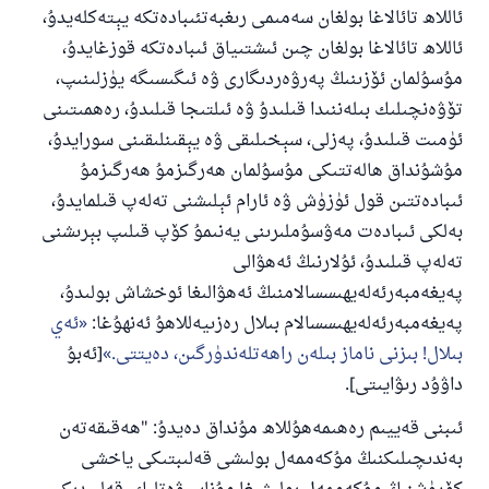
ئاللاھ تائالاغا بولغان سەمىمى رىغبەتئىبادەتكە يېتەكلەيدۇ،
ئاللاھ تائالاغا بولغان چىن ئىشتىياق ئىبادەتكە قوزغايدۇ،
مۇسۇلمان ئۆزىنىڭ پەرۋەردىگارى ۋە ئىگىسىگە يۈزلىنىپ،
تۆۋەنچىلىك بىلەننىدا قىلىدۇ ۋە ئىلتىجا قىلىدۇ، رەھمىتىنى
ئۈمىت قىلىدۇ، پەزلى، سېخىلىقى ۋە يېقىنلىقىنى سورايدۇ،
مۇشۇنداق ھالەتتىكى مۇسۇلمان ھەرگىزمۇ ھەرگىزمۇ
ئىبادەتتىن قول ئۈزۈش ۋە ئارام ئېلىشنى تەلەپ قىلمايدۇ،
بەلكى ئىبادەت مەۋسۇملىرىنى يەنىمۇ كۆپ قىلىپ بېرىشنى
تەلەپ قىلىدۇ، ئۇلارنىڭ ئەھۋالى
پەيغەمبەرئەلەيھىسسالامنىڭ ئەھۋالىغا ئوخشاش بولىدۇ،
پەيغەمبەرئەلەيھىسسالام بىلال رەزىيەللاھۇ ئەنھۇغا:
ئەي
بىلال! بىزنى ناماز بىلەن راھەتلەندۈرگىن، دەيتتى.
[ئەبۇ
داۋۇد رىۋايىتى].
ئىبنى قەييىم رەھىمەھۇللاھ مۇنداق دەيدۇ: "ھەقىقەتەن
بەندىچىلىكنىڭ مۇكەممەل بولىشى قەلىبتىكى ياخشى