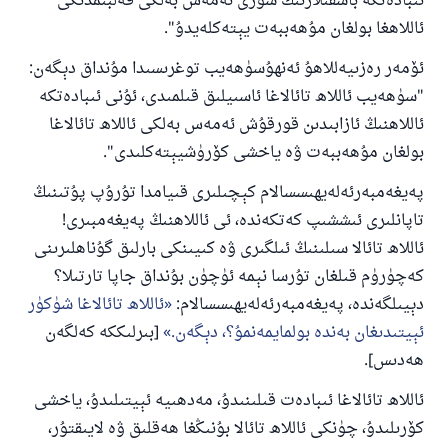
ئىبادەتكە باشقىلارنىڭ سۆزى ئەمەس بەلكى قەلبىمدىكى
ئاللاھغا بولغان مۇھەببەت يېتەكلەيدۇ".
ئۆمەر رەزىيەللاھۇ ئەنھۇسۈھەيب توغرىسىدا مۇنداق دېگەن:
110845 - نومۇرلۇق سوئالنىڭ جاۋابى
"سۈھەيب ئاللاھ تائالاغا ئاسىيلىق قىلمىدى، ئۇنى ئىبادەتكە
ئائىلىنى ساقلاپ قالدى
ئاللاھنىڭ ئازابىدىن قورقۇش ئەمەس بەلكى ئاللاھ تائالاغا
بولغان مۇھەببەت ۋە ياخشى كۆرۈشيېتەكلىدى".
ئۇممەتكە جاۋاپ بېرىشىمىزگە ياردەم قىلىڭ
پەيغەمبەرئەلەيھىسسالام مۇنداق دېگەن:
پەيغەمبەرئەلەيھىسسالام كېچىلىرى قىيامدا تۇرۇپ پۇتىنىڭ
ياخشىلىققا باشلارپ قويغان كىشى قىلغۇچىغا
تاپانلىرى ئىششىپ كەتكەندە، ئى ئاللاھنىڭ پەيغەمبىرى!
ئوخشاش ساۋاپقا ئېرىشىدۇ
ئاللاھ تائالا سىلىنىڭ ئىلگىرى ۋە كىيىنكى بارلىق گۇناھلىرىنى
مۇسلىم رىۋايەت قىلغان (1893) ھەدىس
كەچۈرۈم قىلغان تۇرسا نېمە ئۈچۈن بۇنداق جاپا تارتىلا؟
دېيىلگەندە، پەيغەمبەرئەلەيھىسسالام:
ئاللاھ تائالاغا شۈكۈر
ئېيتىدىغان بەندە بولمايمەنمۇ؟، دېگەن.
[بىرلىككە كەلگەن
ئىئائە
ھەدىس].
ئاللاھ تائالاغا ئىبادەت قىلىنىدۇ، مەدھىيە ئېيتىلىدۇ، ياخشى
كۆرىلىدۇ، چۈنكى ئاللاھ تائالا بۇنىڭغا ھەقلىق ۋە لايىقتۇر،