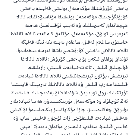
كۆرۈشنىڭ مۇكەممەل بولىشىغا مۇناسىۋەتلىك، قەلبىدىكى
ياخشى كۆرۈشنىڭ مۇكەممەل بولىشى قەلبىدە ياخشى
كۆرۈلگۈچىنىڭ مۇكەممەل بولىشىغا مۇناسىۋەتلىك، تائالا
ھېچقانداق كەمچىللىك ۋە ئەيىب نۇقسانسىز، ھەممە
تەرەپتىن تولۇق، مۇكەممەل، مۇتلەق كامالەت ئاللاھ تائالاغا
خاستۇر، ساغلام ئەقىل، ساغلام تەبىئەتكە ئىگە قەلبگە
ئاللاھ تائالانى ياخشى كۆرۈشتىن باشقا نەرسە سىغمايدۇ.
ئۇنداق بولغان ئىكەن بۇ ياخشى كۆرۈش؛ ئاللاھ تائالاغا
قۇلچىلىق قىلىش، تائەت-ئىبادەت قىلىش، رازىلىقىغا
ئېرىشىش، پۈتۈن تېرىشچانلىقىنى ئاللاھ تائالاغا ئىبادەت
قىلىشقا سەرپ قىلىش ۋە ئاللاھ تائالانىڭ تەرىپىگە قايتىشتا
تۈرتكىلىك رول ئوينايدۇ. شۇنداقلا ئۇ بەندىچىلىك قىلىشنىڭ
ئەڭ كۈچلۈك ۋە مۇكەممەل تۈرىتكىسىدۇر، ھەتتا ئىبادەتلەر
بۇيرۇق-چەكلىمىسىز، جازا-مۇكاپاتسىز بىكىتىلسىمۇ ئۇ كىشى
ھەقىقى ئىبادەت قىلىنغۇچى زات ئۈچۈن قەلبىنى ساپ ۋە
خالىس قىلىدۇ. سەلەپ ئالىملىرى مۇنداق دەيدۇ: "مېنى