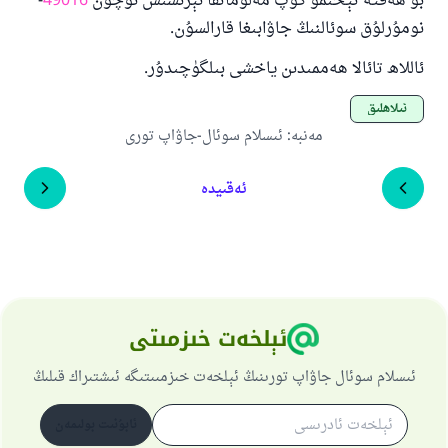
بۇ ھەقتە تېخىمۇ كۆپ مەلۇماتقا ئېرىشىش ئۈچۈن
49016
-
نومۇرلۇق سوئالنىڭ جاۋابىغا قارالسۇن.
ئاللاھ تائالا ھەممىدىن ياخشى بىلگۈچىدۇر.
ئىلاھلىق
مەنبە
:
ئىسلام سوئال-جاۋاپ تورى
ئەقىيدە
ئېلخەت خىزمىتى
ئىسلام سوئال جاۋاپ تورىنىڭ ئېلخەت خىزمىىتىگە ئىشتىراك قىلىڭ
ئابۇنىت بولىمەن