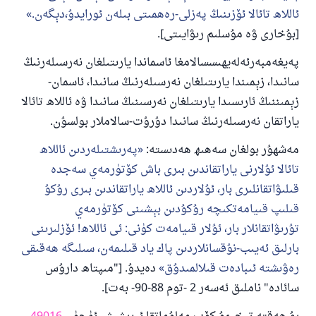
ئاللاھ تائالا ئۆزىنىڭ پەزلى-رەھمىتى بىلەن ئورايدۇ،دېگەن.
[بۇخارى ۋە مۇسلىم رىۋايىتى].
پەيغەمبەرئەلەيھىسسالامغا ئاسماندا يارىتىلغان نەرسىلەرنىڭ
سانىدا، زېمىندا يارىتىلغان نەرسىلەرنىڭ سانىدا، ئاسمان-
زېمىننىڭ ئارىسىدا يارىتىلغان نەرسىنىڭ سانىدا ۋە ئاللاھ تائالا
ياراتقان نەرسىلەرنىڭ سانىدا دۇرۇت-سالاملار بولسۇن.
مەشھۇر بولغان سەھىھ ھەدىستە:
پەرىشتىلەردىن ئاللاھ
تائالا ئۇلارنى ياراتقاندىن بىرى باش كۆتۈرمەي سەجدە
قىلىۋاتقانلىرى بار، ئۇلاردىن ئاللاھ ياراتقاندىن بىرى رۇكۇ
قىلىپ قىيامەتكىچە رۇكۇدىن بېشىنى كۆتۈرمەي
تۇرىۋاتقانلار بار، ئۇلار قىيامەت كۈنى: ئى ئاللاھ! ئۆزلىرىنى
بارلىق ئەيىب-نۇقسانلاردىن پاك ياد قىلىمەن، سىلىگە ھەقىقى
رەۋىشتە ئىبادەت قىلالمىدۇق
دەيدۇ. ["مىپتاھ دارۇس
سائادە" ناملىق ئەسەر 2 -توم 88-90- بەت].