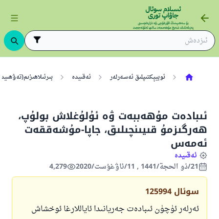
ئوبيېكتىپلىق ئەسەرلەر
ئەقىيدە
بىرئىلاھىزىم(تەۋھىيد)
ئىبادەت مۇھەببەت ۋە ئۇلۇغلاش بولۇپ،
ھەرگىزمۇ قىيىنچىلىق، جاپا-مۇشەققەت
ئەمەس
ئەقىيدە
21/ذو الحجة/1441 , 11/ئاۋغۇست/2020
4,279
سوئال
125994
ئەرلەر ئۈچۈن ئىبادەت جەريانىدا ئاياللارغا ئوخشاش