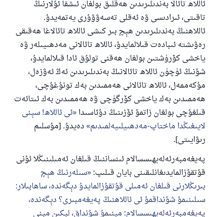
ئاللاھ تائالا بەندىلىرىدىن ھەقلىق بولغان ئىشقا ئۇلارنىڭ
تاقىتى، ئىرادىسى ۋە ئەقلى تەسەۋۋۇرى يەتمەيدۇ.
ئاللاھنىڭ بەندىلىرىدىن ھېچ بىر كىشى ئاللاھ تائالاغا ھەقىقى
رەۋىشتە ئىبادەت قىلالمايدۇ، ئاللاھ تائالانى مەدھىيىلەر ۋە
ياخشى كۆرۈشتىن بولغان ھەقنى تولۇق ئادا قىلالمايدۇ،
شۇنىڭ ئۈچۈن ئاللاھ تائالانىڭ بەندىلىرىدىن ئەڭ ئەۋزەل،
مۇكەممەل، ئاللاھ تائالانى ھەممىدىن بەك تونۇغۇچى،
ھەممىدىن بەك ياخشى كۆرگۈچى ۋە ھەممىدىن بەك ئىتائەت
قىلغۇچى بولغان زاتمۇ ئۆزىنىڭ دۇئاسىدا
ئى ئاللاھ! سېنى
لايىغىڭدا ماختاپ-مەدھىيلىيەلمىدىم
دەيدۇ. [مۇسلىم
رىۋايىتى].
پەيغەمبەرئەلەيھىسسالام ئىنساننىڭ قىلغان ئەمىلىنىڭلا ئۇنى
قۇتقۇزالمايدىغانلىقىنى بايان قىلىپ:
سىلەرنىڭ ھېچ
بىرىڭلارنى قىلغان ئەمىلى قۇتقۇزالمايدۇ دېگەندە، ساھابىلار:
سىلىنىمۇ شۇنداقمۇ ئى ئاللاھنىڭ پەيغەمبىرى؟ دېگەندە،
پەيغەمبەرئەلەيھىسسالام: مېنىمۇ شۇنداق، لېكىن مېنى