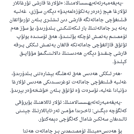
-پەيغەمبەرئەلەيھىسسالامنىڭ: «ئۇلارغا قارشى تۇرغانلار
ئۇلارغا ھېچ زەرەر يەتكۈزەلمەيدۇ» دېگەن سۆزى، غەلىبە
قىلىنغۇچى جامائەتگە قارشى دىن ئىشلىرى بىلەن تۇرىۋاتقان
يەنە بىر جامائەتنىڭ بار ئىكەنلىكىنى بىلدۈرىدۇ، بۇ سۆز ھەم
ئۈممىتىم يەتمىش ئۈچكە بۆلىنىدۇ، ھەق ئۈستىدە بولۇپ
ئۇتۇق قازانغۇچى جامائەتكە قالغان يەتمىش ئىككى پىرقە
قارشى چىقىدۇ دېگەن ھەدىسنىڭ دالالىتىگىمۇ مۇۋاپىق
كېلىدۇ.
-ھەر ئىككى ھەدىس ھەق ئەھلىگە بېشارەتنى بىلدۈرىدۇ،
غەلىبە قىلىنغۇچى جامائەت توغرىسىدىكى ھەدىس ئۇلارغا
دۇنيادا غەلبە، نۇسرەت ۋە ئۇتۇق بىلەن خۇشخەۋەر بېرىدۇ.
-پەيغەمبەرئەلەيھىسسالامنىڭ: ئۇلار ئاللاھنىڭ بۇيرۇقى
كەلگۈچە دېگىنى: ئاخىرىدا مۆمىن ئەر-ئاياللارنىڭ جېنىنى
ئالىدىغان سەلكىن شامال كەلگۈچى دېمەكتۇر.
بۇ ھەدىس«مېنىڭ ئۈممىتىمدىن بىر جامائەت ھەتتا