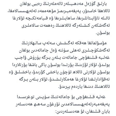
بارلىق گۈزەل مەدھىيىلەر ئالەملەرنىڭ رەببى بولغان
ئاللاھقا خاستۇر، پەيغەمبىرىمىز مۇھەممەد ئەلەيھىسسالامغا،
ئائىلە تاۋابىئاتلىرىغا، ساھابىلىرىغا ۋە قىيامەتكىچە ئۇلارغا
ئەگەشكەن كىشىلەرگە ئاللاھنىڭ رەھمەت سالاملىرى
بولسۇن.
مۇسۇلمانغا ھەقكە ئەگىشىش، سەلەپ سالىھلارنىڭ
ئەگەشكۈچىلىرى ئەھلى سۈننە ۋەل جامائەدىن بولغان
غەلىبە قىلىنغۇچى جامائەت بىلەن بىرگە يۈرۈش ۋاجىپ
بولىدۇ، ئۇلار ئۆزىنىڭ يۇرتىدا بولسۇن ياكى باشقا يۇرتلاردا
بولسۇن ئۇلارنى ئاللاھ ئۈچۈن ياخشى كۆرىدۇ، ياخشىلىق ۋە
تەقۋادارلىقتا ئۇلارغا ھەمكارلىشىدۇ، ئۇلار بىلەن بىرگە
ئاللاھنىڭ دىنىغا ياردەم بېرىدۇ.
غەلبە قىلىنغۇچى بۇ جامائەتنىڭ سۈپىتى توغرىسىدا
پەيغەمبەرئەلەيھىسسالامدىن نۇرغۇن سەھىھ ھەدىسلەر
بايان قىلىنغان، ئۇ ھەدىسلەردىن: