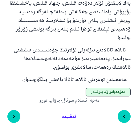
بەك لايىقتۇر، ئۇلار دەۋەت قىلىش، جىھاد قىلىش، ياخشىلىققا
بۇيرۇش، يامانلىقتىن چەكلەش، بىدئەتچىلەرگە رەددىيە
بېرىش ئىشلىرى بىلەن تۇرىدۇ بۇ ئىشلارنىڭ ھەممىسىنىڭ
ۋەھىيدىن ئېلىنغان توغرا ئىلىم بىلەن بىرگە بولىشى زۆرۈر
بولىدۇ.
ئاللاھ تائالادىن بىزلەرنى ئۇلارنىڭ جۈملىسىدىن قىلىشنى
سورايمىز. پەيغەمبىرىمىز مۇھەممەد ئەلەيھىسسالامغا
ئاللاھنىڭ رەھمەت، سالاملىرى بولسۇن.
ھەممىدىن توغرىنى ئاللاھ تائالا ياخشى بىلگۈچىدۇر.
مەزھەبلەر ۋە پىرقىلەر
مەنبە
:
ئىسلام سوئال-جاۋاپ تورى
ئەقىيدە