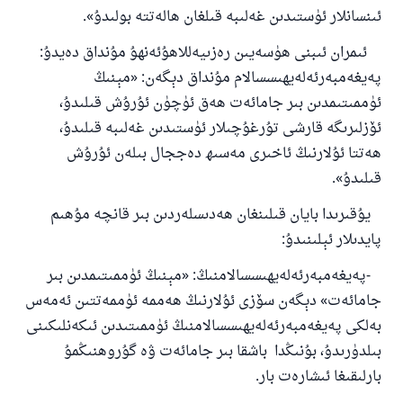
ئىنسانلار ئۈستىدىن غەلىبە قىلغان ھالەتتە بولىدۇ».
ئىمران ئىبنى ھۈسەيىن رەزىيەللاھۇئەنھۇ مۇنداق دەيدۇ:
پەيغەمبەرئەلەيھىسسالام مۇنداق دېگەن: «مېنىڭ
ئۈممىتىمدىن بىر جامائەت ھەق ئۈچۈن ئۇرۇش قىلىدۇ،
ئۆزلىرىگە قارشى تۇرغۇچىلار ئۈستىدىن غەلىبە قىلىدۇ،
ھەتتا ئۇلارنىڭ ئاخىرى مەسىھ دەججال بىلەن ئۇرۇش
قىلىدۇ».
يۇقىرىدا بايان قىلىنغان ھەدىسلەردىن بىر قانچە مۇھىم
پايدىلار ئېلىنىدۇ:
-پەيغەمبەرئەلەيھىسسالامنىڭ: «مېنىڭ ئۈممىتىمدىن بىر
جامائەت» دېگەن سۆزى ئۇلارنىڭ ھەممە ئۈممەتتىن ئەمەس
بەلكى پەيغەمبەرئەلەيھىسسالامنىڭ ئۈممىتىدىن ئىكەنلىكىنى
بىلدۈرىدۇ، بۇنىڭدا باشقا بىر جامائەت ۋە گۇروھنىڭمۇ
بارلىقىغا ئىشارەت بار.