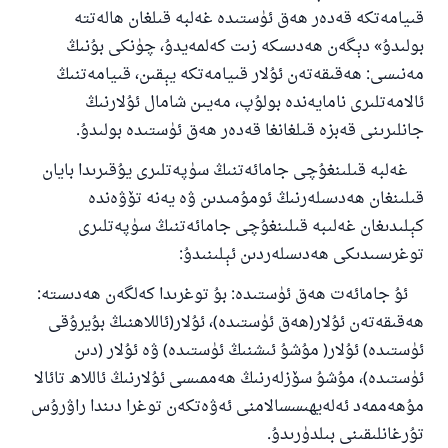
قىيامەتكە قەدەر ھەق ئۈستىدە غەلبە قىلغان ھالەتتە
بولىدۇ» دېگەن ھەدىسكە زىت كەلمەيدۇ، چۈنكى بۇنىڭ
مەنىسى: ھەقىقەتەن ئۇلار قىيامەتكە يېقىن، قىيامەتنىڭ
ئالامەتلىرى نامايەندە بولۇپ، مەيىن شامال ئۇلارنىڭ
جانلىرىنى قەبزە قىلغانغا قەدەر ھەق ئۈستىدە بولىدۇ.
110845 - نومۇرلۇق سوئالنىڭ جاۋابى
غەلبە قىلىنغۇچى جامائەتنىڭ سۈپەتلىرى يۇقىرىدا بايان
قىلىنغان ھەدىسلەرنىڭ ئومۇمىدىن ۋە يەنە تۆۋەندە
ئائىلىنى ساقلاپ قالدى
كېلىدىغان غەلىبە قىلىنغۇچى جامائەتنىڭ سۈپەتلىرى
ئۇممەتكە جاۋاپ بېرىشىمىزگە ياردەم قىلىڭ
توغرىسىدىكى ھەدىسلەردىن ئېلىنىدۇ:
پەيغەمبەرئەلەيھىسسالام مۇنداق دېگەن:
ئۇ جامائەت ھەق ئۈستىدە: بۇ توغرىدا كەلگەن ھەدىستە:
ياخشىلىققا باشلارپ قويغان كىشى قىلغۇچىغا
ھەقىقەتەن ئۇلار(ھەق ئۈستىدە)، ئۇلار(ئاللاھنىڭ بۇيرۇقى
ئوخشاش ساۋاپقا ئېرىشىدۇ
ئۈستىدە) ئۇلار( مۇشۇ ئىشنىڭ ئۈستىدە) ۋە ئۇلار (دىن
مۇسلىم رىۋايەت قىلغان (1893) ھەدىس
ئۈستىدە)، مۇشۇ سۆزلەرنىڭ ھەممىسى ئۇلارنىڭ ئاللاھ تائالا
مۇھەممەد ئەلەيھىسسالامنى ئەۋەتكەن توغرا دىندا راۋرۇس
تۇرغانلىقىنى بىلدۈرىدۇ.
ئىئائە