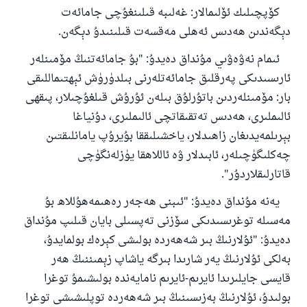
كۆپچىلىك ئۆلىمالار: غەلىبە قىلىنغۇچى جامائەت
دېگەندىن ھەدىس ئەھلى مەقسەت قىلىنىدۇ دېگەن.
ئىمام نەۋەۋىي مۇنداق دەيدۇ: "بۇ جامائەتنىڭ مۆمىنلەر
ئارىسىدىكى پەرقلىق جامائەتلەرنى بىلدۈرۈش ئېھتىماللىقى
بار: مۆمىنلەردىن باتۇرلۇق بىلەن ئۇرۇش قىلغۇچىلار، پىقھى
ئالىملىرى، ھەدىس تەتقىقاتچى ئالىملىرى، دۇنياغا
بېرىلمەيدىغان زاھىدلار، ياخشىلىققا بۇيرۇپ يامانلىقتىن
چەكلىگۈچىلەر، ئابىدلار ۋە ئاللاھقا يۈزلەنگۈچى
قاتارلىقلاردۇر".
يەنە مۇنداق دەيدۇ: "ئىبنى ھەجەر رەھىمەھۇللاھ بۇ
مەسىلە توغرىسىدىكى سۆزنى تەپسىلى بايان قىلىپ مۇنداق
دەيدۇ: "ئۇلارنىڭ بىر شەھەردە بولىشى كېرەك بولمايدۇ،
بەلكى ئۇلارنىڭ يەر شارىدا بىرگە ياشاپ زېمىننىڭ ھەر
قايسى جايلىرىدا ئايرىم-ئايرىم نامايەندە بولىشىمۇ توغرا
بولىدۇ، ئۇلارنىڭ بەزىسىنىڭ بىر شەھەردە توپلىشىشى توغرا