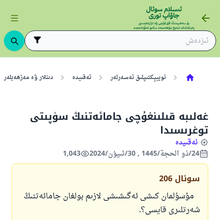
ئوبيېكتىپلىق ئەسەرلەر
ئەقىيدە
دىنلار ۋە مەزھەبلەر
غەلىبە قىلىنغۇچى جامائەتنىڭ سۈپىتى
توغرىسىدا
ئەقىيدە
24/ذو الحجة/1445 , 30/ئىيۇن/2024
1,043
سوئال
206
مۇسۇلمان كىشى ئەگىشىشى لازىم بولغان جامائەتنىڭ
شەرتلىرى قايسى؟.