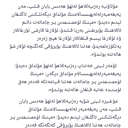
مۇئاۋىيە رەزىيەللاھۇ ئەنھۇ ھەدىس بايان قىلىپ، مەن
پەيغەمبەرئەلەيھىسسالامنىڭ مۇنداق دېگەنلىكىنى ئاڭلىغان
ئېدىم دەيدۇ: «مېنىڭ ئۈممىتىمدىن بىر جامائەت دائىم
ئاللاھنىڭ بۇيرىقىنى بەرپا قىلىدۇ، ئۇلارغا قارشى تۇرغانلار
ۋە ئۇلارغا بېسىم قىلغانلار ئۇلارغا ھېچ زەرەر
يەتكۈزەلمەيدۇ، ھەتتا ئاللاھنىڭ بۇيرۇقى كەلگىچە ئۇلار شۇ
ھالەتتە بولىدۇ».
ئۆمەر ئىبنى خەتتاپ رەزىيەللاھۇ ئەنھۇ مۇنداق دەيدۇ:
پەيغەمبەرئەلەيھىسسالام مۇنداق دېگەن: «مېنىڭ
ئۈممىتىمدىن بىر جامائەت ھەتتا قىيامەتكە قەدەر ھەق
ئۈستىدە غەلبە قىلغان ھالەتتە بولىدۇ».
مۇغىيرە ئىبنى شۆبە رەزىيەللاھۇ ئەنھۇ ھەدىس بايان
قىلىپ، مەن پەيغەمبەر ئەلەيھىسسالامنىڭ مۇنداق
دېگەنلىكىنى ئاڭلىغان ئېدىم دەيدۇ: «مېنىڭ ئۈممىتىمدىن بىر
جامائەت ھەتتا ئاللاھنىڭ بۇيرۇقى كەلگەنگە قەدەر