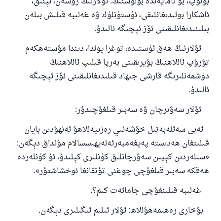
بولۇپ، بۇ نامايەندە بولۇشنىڭ: ئۇلارنىڭ روشەن، ئېنىق،
ئاشكارا بولىدىغانلىقى، ئۈستۈنلۈك ۋە غەلىبە قىلىش بىلەن
بىلىنىدىغانلىقىنى ئۆز ئېچىگە ئالىدۇ.
ئۇلارنىڭ ھەق ئۈستىدە، توغرا يولدا، دىندا مۇستەھكەم
تۇرۇپ ئاللاھنىڭ بۇيرىقىنى بەرپا قىلىپ ئاللاھنىڭ
دۈشمەنلىرىگە قارشى جىھاد قىلىدىغانلىقىنى ئۆز ئېچىگە
ئالىدۇ.
ئۇلار سەۋىرچان ۋە سەبىر قىلغۇچىدۇر:
ئەبى سەئلەبەتىل خۇشەنىي رەزىيەللاھۇ ئەنھۇدىن بايان
قىلىنغان ھەدىستە پەيغەمبەرئەلەيھىسسالام مۇنداق دېگەن:
«سىلەردىن كېيىن سەۋرچانلىق كۈنلىرى كېلىدۇ، ئۇ كۈنلەردە
ھەقكە سەبىر قىلغۇچى چوغنى تۇتقانغا ئوخشاشتۇر».
غەلىبە قىلىنغۇچى جامائەت كىم؟.
بۇخارى رەھىمەھۇللاھ: ئۇلار ئىلىم ئىگىلىرى دېگەن.