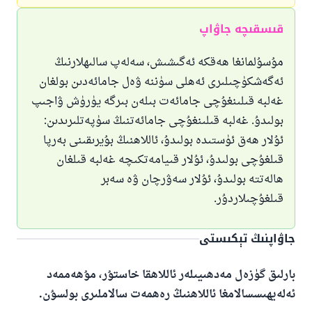
قىسقىچە جاۋاپ
مۇسۇلمانغا ھەقكە ئەگىشىش، سەلەپ سالىھلارنىڭ
ئەگەشكۈچىلىرى ئەھلى سۈننە ۋەل جامائەدىن بولغان
غەلبە قىلىنغۇچى جامائەت بىلەن بىرگە يۈرۈش ۋاجىپ
بولىدۇ. غەلبە قىلىنغۇچى جامائەتنىڭ سۈپەتلىرىدىن:
ئۇلار ھەق ئۈستىدە بولىدۇ، ئاللاھنىڭ بۇيرىقىنى بەرپا
قىلغۇچى بولىدۇ، ئۇلار قىيامەتكىچە غەلبە قىلغان
ھالەتتە بولىدۇ، ئۇلار سەۋرچان ۋە سەبر
قىلغۇچىلاردۇر.
جاۋاپنىڭ تېكىستى
بارلىق گۈزەل مەدھىيىلەر ئاللاھقا خاستۇر، مۇھەممەد
ئەلەيھىسسالامغا ئاللاھنىڭ رەھمەت سالاملىرى بولسۇن.