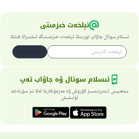
ئېلخەت خىزمىتى
ئىسلام سوئال جاۋاپ تورىنىڭ ئېلخەت خىزمىىتىگە ئىشتىراك قىلىڭ
ئابۇنىت بولىمەن
ئىسلام سوئال ۋە جاۋاب ئەپ
سەھىپىنى ئىنتىرنىتسىز كۆرۈش ۋە مەزمۇنلارغا ئەڭ تىز سۈرئەتتە
ئۈلىشىش