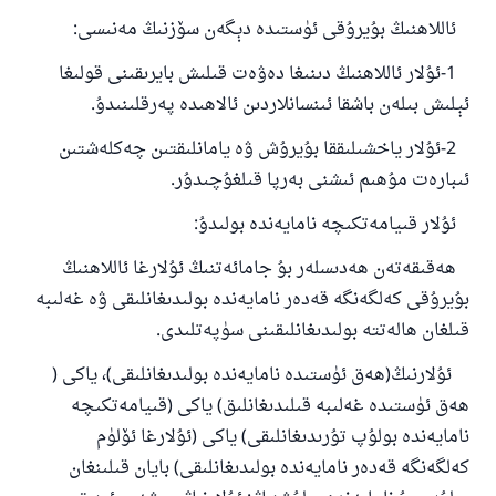
ئاللاھنىڭ بۇيرۇقى ئۈستىدە دېگەن سۆزنىڭ مەنىسى:
1-ئۇلار ئاللاھنىڭ دىنىغا دەۋەت قىلىش بايرىقىنى قولىغا
ئېلىش بىلەن باشقا ئىنسانلاردىن ئالاھىدە پەرقلىنىدۇ.
2-ئۇلار ياخشىلىققا بۇيرۇش ۋە يامانلىقتىن چەكلەشتىن
ئىبارەت مۇھىم ئىشنى بەرپا قىلغۇچىدۇر.
ئۇلار قىيامەتكىچە نامايەندە بولىدۇ:
ھەقىقەتەن ھەدىسلەر بۇ جامائەتنىڭ ئۇلارغا ئاللاھنىڭ
بۇيرۇقى كەلگەنگە قەدەر نامايەندە بولىدىغانلىقى ۋە غەلىبە
قىلغان ھالەتتە بولىدىغانلىقىنى سۈپەتلىدى.
ئۇلارنىڭ(ھەق ئۈستىدە نامايەندە بولىدىغانلىقى)، ياكى (
ھەق ئۈستىدە غەلىبە قىلىدىغانلىق) ياكى (قىيامەتكىچە
نامايەندە بولۇپ تۇرىدىغانلىقى) ياكى (ئۇلارغا ئۆلۈم
كەلگەنگە قەدەر نامايەندە بولىدىغانلىقى) بايان قىلىنغان