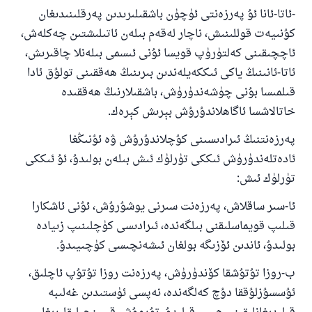
-ئاتا-ئانا ئۇ پەرزەنتى ئۈچۈن باشقىلىرىدىن پەرقلىنىدىغان
كۇنىيەت قوللىنىش، ناچار لەقەم بىلەن ئاتىلىشتىن چەكلەش،
ئاچچىقىنى كەلتۈرۈپ قويسا ئۇنى ئىسمى بىلەنلا چاقىرىش،
ئاتا-ئانىنىڭ ياكى ئىككەيلەندىن بىرىنىڭ ھەققىنى تولۇق ئادا
قىلمىسا بۇنى چۈشەندۈرۈش، باشقىلارنىڭ ھەققىدە
خاتالاشسا ئاگاھلاندۇرۇش بېرىش كېرەك.
پەرزەنتنىڭ ئىرادىسىنى كۇچلاندۇرۇش ۋە ئۇنىڭغا
ئادەتلەندۈرۈش ئىككى تۈرلۈك ئىش بىلەن بولىدۇ، ئۇ ئىككى
تۈرلۈك ئىش:
ئا-سىر ساقلاش، پەرزەنت سىرنى يوشۇرۇش، ئۇنى ئاشكارا
قىلىپ قويماسلىقنى بىلگەندە، ئىرادىسى كۈچلىنىپ زىيادە
بولىدۇ، ئاندىن ئۆزىگە بولغان ئىشەنچىسى كۈچىيىدۇ.
ب-روزا تۇتۇشقا كۆندۈرۈش، پەرزەنت روزا تۇتۇپ ئاچلىق،
ئۇسسۇزلۇققا دۇچ كەلگەندە، نەپسى ئۈستىدىن غەلىبە