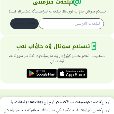
ئېلخەت خىزمىتى
ئىسلام سوئال جاۋاپ تورىنىڭ ئېلخەت خىزمىىتىگە ئىشتىراك قىلىڭ
ئابۇنىت بولىمەن
ئىسلام سوئال ۋە جاۋاب ئەپ
سەھىپىنى ئىنتىرنىتسىز كۆرۈش ۋە مەزمۇنلارغا ئەڭ تىز سۈرئەتتە
ئۈلىشىش
تورسەھىپىسى ھەققىدە
باش نازارەتچى
خۇسۇسىي سىياسەت
تور بېكىتىمىز ھۆججەت -ساقلانمىلار ئۈچۈن (Cookies) ئىشلىتىدۇ.
بارلىق ھوقۇق ئىسلام سوئال-جاۋاپ تورىغا مەنسۇپتۇر 1997-2025 ©
تور بېكەتنى زىيارەت قىلغىنىڭىزدىكى مەلۇماتلار سىلەرگە تېخىمۇ ياخشى