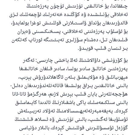
چىققاندا، بۇ خاتالىقنى تۈزىتىش ئۈچۈن پەرزەنتنىڭ
ئەخلاقى يۆنىلىشىدە ۋە كۆڭلىدە خەتەرلىك ئۆچمەنلىك ئىزى
قالدۇرىدىغان بۇنداق ۋاسىتىلارنى قوللىنىش توغرا بولمايدۇ،
بۇ ئۇسلۇب پەرزەنتنى ئەخلاقنى، پسىخىكىسىنى ۋەيران
قىلىدىغان تىل، دەشنام سۆزلىرى تەبىئىتىگە ئورناپ كەتكەن
بىر ئىنسان قىلىپ قويىدۇ.
بۇ كۆرۈنىشى داۋالاشنىڭ ئەڭ ياخشى چارىسى: ئەگەر
پەرزەنتىن خاتالىق سادىر بولسا، سادىر قىلغان خاتالىقىغا
مېھرىبانلىق ۋە مۇلايىملىق بىلەن ئاگاھلاندۇرۇش بېرىپ،
بالىنى خاتالىقتىن يىراق بولىشىغا قانائەتلەندۈرىدىغان دەلىل-
ھۆججەتلەرنى بايان قىلىپ بېرىش لازىم، ھەرگىزمۇ ئاتا-ئانا
بالىنى سىلكىمەسلىك ياكى باشقىلارنىڭ ئالدىدا كايىماسلىق
كېرەك. پەيغەمبەرئەلەيھىسسالامنىڭ ئەۋلاد تەربىيىلەش
ئۇسلۇبىغا ئەگىشىپ، بالىنى تۈزىتىش ۋە ئىسلاھ قىلىشنىڭ
گۈزەل ئۇسسۇللىرىنى قوللىنىش كېرەك، بالىلار دۇنياسى