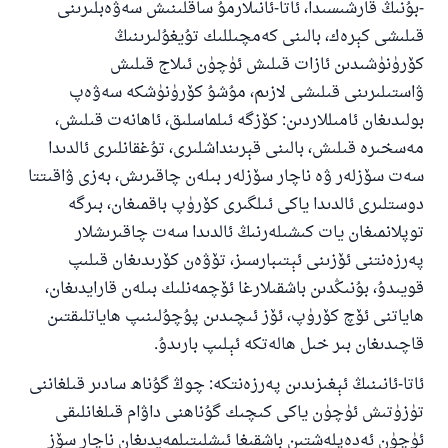
-بۇنىڭ قارشىسىدا، ئاتا-ئانىلارمۇ ساقلىنىش سەۋەبلىرىنى
قىلىشى كېرەك، بالىنى كەمچىللىك تۇيغۇلىرىنىڭ
كۆرۈنۈشىدىن ئازات قىلىش ئۈچۈن ئىلاج قىلىش
ۋاستىلىرىنى قىلىشى لازىم، مۇشۇ كۆرۈنۈشكە سەۋەپ
بولىدىغان ئامىللاردىن: كۆزگە ئىلماسلىق، ئاھانەت قىلىش،
مەسخىرە قىلىش، بالىنى قېرىنداشلىرى، تۇغقانلىرى ئالدىدا
سەت سۆزلەر ۋە ناچار سۆزلەر بىلەن چاقىرىش، بەزى ۋاقىتتا
دوستلىرى ئالدىدا ياكى ئىلگىرى كۆرۈپ باقمىغان، بىرگە
توپلانمىغان يات كىشىلەرنىڭ ئالدىدا سەت چاقىرىشلار
پەرزەنتنى ئۆزىنى ئېتىبارسىز، تۆۋەن كۆرىدىغان قىلىپ
قويىدۇ، بۇنىڭدىن باشقىلارغا ئۆچمەنلىك بىلەن قارايدىغان،
ھاياتنى ئۆچ كۆرۈپ، ئۆز ئىچىدىن پۇچۇلىنىپ ھاياتلىقتىن
قاچىدىغان بىر خىل ھالەتكە ئېلىپ بارىدۇ.
ئاتا-ئانىنىڭ ئېغىزىدىن پەرزەنتكە: چوڭ گۇناھ سادىر قىلغاننى
تۈزۈتىش ئۈچۈن ياكى كىچىك گۇناھنى داۋام قىلغانلىقى
ئۈچۈن ئەدەپلەشتىن باشقىغا ئىشلىتىلمەيدىغان ناچار سۆز