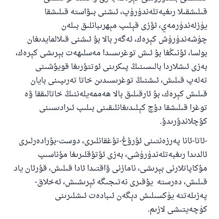
قىلىشقىلا رىغبەتلەندۈرۈپ، ئىشنى بىۋاستە قىلىشقا
يۈزلەندۈرمەي، ئۆزى قېلىپ مېھرىبانلىق بىلەن
چۈشەندۈرۈش كېرەك، ئەگەر بالا بۇ ئىشنى قىلالمايدىغان
بولسا، ئۇنىڭغا بۇ ئىش توغرىسىدا مەسلىھەت بېرىشى كېرەك،
بەزى ئىشلاردا بالىسىنىڭ پىكرىنى ئوتتۇرىغا قويۇشىنى
تەلەپ قىلىش، ئىشنىڭ توغرىسىدىن خاتا تەرىپىنى بايان
قىلىش كېرەك، بۇ ئارقىلىق بالا ھەممەيلەننىڭ خاتالىققا ۋە
توغرا قىلىشقا دۇچ كېلىدىغانلىقىنى بىلىپ ئىرادىسىنى
كۇچلاندۇرىدۇ.
-ئاتا-ئانا پەرزەنتىنى ئۇرۇغ-تۇغقانلىرى، دوست-بۇرادەرلىرى
ئالدىدا رىغبەتلەندۈرۈشى، بەزى ئۇتۇقلىرىغا مۇناسىپ
مۇكاپاتلارنى بېرىشى، نامازنى ۋاقتىدا ئادا قىلىش، قۇرئان ياد
قىلىش، دەرستە يۇقىرى نەتىجىگە ئېرىشىش، ئەخلاق-
پەزىلەتتە يۈكسىلىش دېگەن ئىبادەت ئىشلىرىنى
كۈچەيتىشى لازىم.