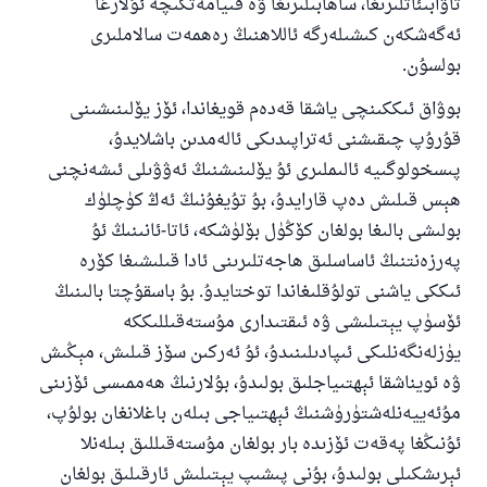
تاۋابىئاتلىرىغا، ساھابىلىرىغا ۋە قىيامەتكىچە ئۇلارغا
ئەگەشكەن كىشىلەرگە ئاللاھنىڭ رەھمەت سالاملىرى
بولسۇن.
بوۋاق ئىككىنچى ياشقا قەدەم قويغاندا، ئۆز يۆلىنىشىنى
قۇرۇپ چىقىشنى ئەتراپىدىكى ئالەمدىن باشلايدۇ،
پىسخولوگىيە ئالىملىرى ئۇ يۆلىنىشنىڭ ئەۋۋىلى ئىشەنچنى
ھېس قىلىش دەپ قارايدۇ، بۇ تۇيغۇنىڭ ئەڭ كۈچلۈك
بولىشى بالىغا بولغان كۆڭۈل بۆلۈشكە، ئاتا-ئانىنىڭ ئۇ
پەرزەنتنىڭ ئاساسلىق ھاجەتلىرىنى ئادا قىلىشىغا كۆرە
ئىككى ياشنى تولۇقلىغاندا توختايدۇ. بۇ باسقۇچتا بالىنىڭ
ئۆسۈپ يېتىلىشى ۋە ئىقتىدارى مۇستەقىللىككە
يۈزلەنگەنلىكى ئىپادىلىنىدۇ، ئۇ ئەركىن سۆز قىلىش، مېڭىش
ۋە ئويناشقا ئېھتىياجلىق بولىدۇ، بۇلارنىڭ ھەممىسى ئۆزىنى
مۇئەييەنلەشتۈرۈشنىڭ ئېھتىياجى بىلەن باغلانغان بولۇپ،
ئۇنىڭغا پەقەت ئۆزىدە بار بولغان مۇستەقىللىق بىلەنلا
ئېرىشكىلى بولىدۇ، بۇنى پىشىپ يېتىلىش ئارقىلىق بولغان