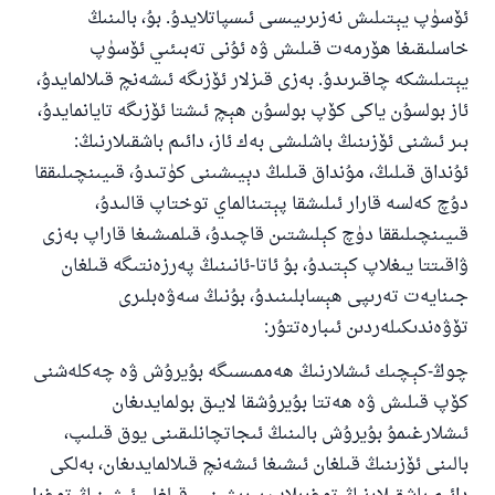
ئۆسۈپ يېتىلىش نەزىرىيىسى ئىسپاتلايدۇ. بۇ، بالىنىڭ
خاسلىقىغا ھۆرمەت قىلىش ۋە ئۇنى تەبىئىي ئۆسۈپ
يېتىلىشكە چاقىرىدۇ. بەزى قىزلار ئۆزىگە ئىشەنچ قىلالمايدۇ،
ئاز بولسۇن ياكى كۆپ بولسۇن ھېچ ئىشتا ئۆزىگە تايانمايدۇ،
بىر ئىشنى ئۆزىنىڭ باشلىشى بەك ئاز، دائىم باشقىلارنىڭ:
ئۇنداق قىلىڭ، مۇنداق قىلىڭ دېيىشىنى كۈتىدۇ، قىيىنچىلىققا
دۇچ كەلسە قارار ئىلىشقا پېتىنالماي توختاپ قالىدۇ،
قىيىنچىلىققا دۈچ كېلىشتىن قاچىدۇ، قىلمىشىغا قاراپ بەزى
ۋاقىتتا يىغلاپ كېتىدۇ، بۇ ئاتا-ئانىنىڭ پەرزەنتىگە قىلغان
جىنايەت تەرىپى ھېسابلىنىدۇ، بۇنىڭ سەۋەبلىرى
تۆۋەندىكىلەردىن ئىبارەتتۇر:
چوڭ-كېچىك ئىشلارنىڭ ھەممىسىگە بۇيرۇش ۋە چەكلەشنى
كۆپ قىلىش ۋە ھەتتا بۇيرۇشقا لايىق بولمايدىغان
ئىشلارغىمۇ بۇيرۇش بالىنىڭ ئىجاتچانلىقىنى يوق قىلىپ،
بالىنى ئۆزىنىڭ قىلغان ئىشىغا ئىشەنچ قىلالمايدىغان، بەلكى