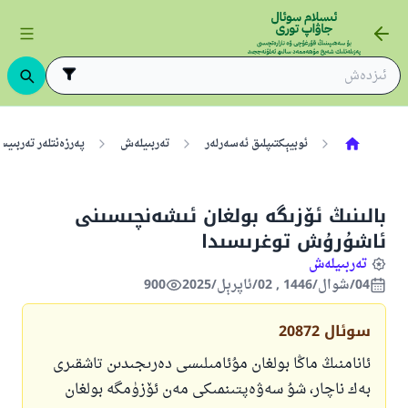
ئوبيېكتىپلىق ئەسەرلەر
تەربىيلەش
پەرزەنتلەر تەربىي
بالىنىڭ ئۆزىگە بولغان ئىشەنچىسىنى
ئاشۇرۇش توغرىسىدا
تەربىيلەش
04/شوال/1446 , 02/ئاپرېل/2025
900
سوئال
20872
ئانامنىڭ ماڭا بولغان مۇئامىلىسى دەرىجىدىن تاشقىرى
بەك ناچار، شۇ سەۋەپتىنمىكى مەن ئۆزۈمگە بولغان