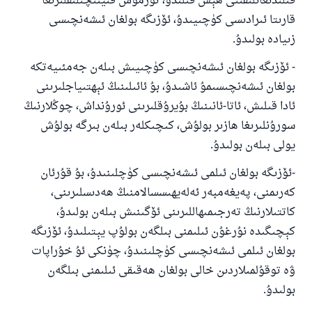
قىلىدىغانلىقىنى ھېس قىلىدۇ، تۇرمۇش قىيىنچىلىقلىرىغا
قارىتا ئىرادىسى كۈچىيىدۇ، ئۆزىگە بولغان ئىشەنچىسى
زىيادە بولىدۇ.
- ئۆزىگە بولغان ئىشەنچىسى كۈچىيىش بىلەن جەمئىيەتكە
بولغان ئىشەنچىسىمۇ ئاشىدۇ، بۇ ئائىلىنىڭ ئېھتىياجلىرىنى
ئادا قىلىش، ئاتا-ئانىنىڭ بۇيرۇقلىرىنى ئورۇنداش، چوڭلارنىڭ
سورۇنلىرىغا ھازىر بولۇش، كىچىكلەر بىلەن بىرگە بولۇش
يولى بىلەن بولىدۇ.
-ئۆزىگە بولغان ئىلمى ئىشەنچىسى كۈچلىنىدۇ، بۇ قۇرئان
كەرىمنى، پەيغەمبەر ئەلەيھىسسالامنىڭ ھەدىسلىرىنى،
كاتتىلارنىڭ تەرجىمىھاللىرىنى ئۆگىنىش بىلەن بولىدۇ،
كېچىگىدە نۇرغۇن ئىلىمنى بىلگەن بولۇپ يېتىلىدۇ، ئۆزىگە
بولغان ئىلمى ئىشەنچىسى كۈچلىنىدۇ، چۈنكى ئۇ خۇراپات
ۋە توقۇلمىلاردىن خالى بولغان ھەقىقى ئىلىمنى بىلگەن
بولىدۇ.