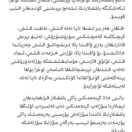
دائىم باشقىلارنىڭ توغرىلاپ بېرىشىنى، قىلغان ئىشىنىڭ توغرا
ئىكەنلىكىگە باشقىلارنىڭ ئىشەنچ بېرىشىنى كۈتىدىغان قىلىپ
قويىدۇ.
-قىلغان ھەر بىر ئىشىغا تاپا-تەنە قىلىش، تەنقىت قىلىش،
كېچىككىنە كەمچىلىكىنى سۈرۈشتۈرۈش، تەنبىھ بېرىش
قاتارلىقلار، بەزى ۋاقىتتا بالا تىرىشچانلىق قىلىش جەريانىدا
خاتالىشىدۇ، بۇ ۋاقىتتا بالا، ئۆزىنى خىزمەت قىلىش، ئىجاد
قىلىش، ئۇتۇق قازىنىش، مۇسابىقىلىشىشكە يۈزلەندۈرۈشنى
تەلەپ قىلىدىغان تېرىشچانلىققا ئاساسەن توغرا يولغا
يېتەكلەشنى كۈتىۋاتقاندا كۈتكىنىدىن بەكرەك تاپا-تەنە،
ئەيىبلەشكە ئۇچرايدۇ.
-بالىنى خاتا كېتەمدىكىن ياكى باشقىلار قىزىقمايدىغان
تېمىلاردا سۆزلەپ كېتەمدىكىن دەپ ئەنسىرەپ ئۇنىڭغا
باشقىلارنىڭ ئالدىدا سۆزلەش پۇرسىتى بەرمەسلىك ياكى
پۇرسەت بەرسىمۇ ئېيتىپ بەرگەن سۆزنىلا سۆزلەشكە
بۇيرۇش.