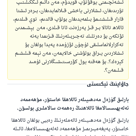
ئىشەنچىمنى يوقۇتۇپ قويدۇم، مەن دائىم ئىككىلىنىپ
تۇرىدىغان، ئىشلارنى ياخشى قىلالمايدىغان، بىرەر ئىشتا
قارار قىلىشنىمۇ بىلمەيدىغان بولۇپ قالدىم، توي قىلدىم،
ئاللاھ تائالا بىر قىز پەرزەنت ئاتا قىلدى، مەن بېشىمدىن
ئۆتكەن بۇ دەرتلىك تەجىربىلەرنىڭ قىزىمدا يەنە
تەكرارلانماسلىقى ئۈچۈن ئۆزۈمدە پەيدا بولغان بۇ
ئىشلاردىن يىراق بولۇشنى خالايمەن، مەن نېمە قىلىشىم
كېرەك؟. بۇ ھەقتە يول كۆرسىتىشىڭلارنى ئۈمىد
قىلىمەن؟.
جاۋاپنىڭ تېكىستى
بارلىق گۈزەل مەدھىيىلەر ئاللاھقا خاستۇر، مۇھەممەد
ئەلەيھىسسالامغا ئاللاھنىڭ رەھمەت سالاملىرى بولسۇن.
بارلىق گۈزەل مەدھىيىلەر ئالەملەرنىڭ رەببى بولغان ئاللاھقا
خاستۇر، پەيغەمبىرىمىز مۇھەممەد ئەلەيھىسسالامغا، ئائىلە