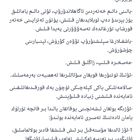
-بالىنى دائىم خەتەردىن ئاگاھلاندۇرۇپ، ئۇنى دائىم يامانلىق
يۈز بېرىدۇ دەپ ئويلايدىغان قىلىش، پۈتۈن ئەتراپىنى خەتەر
قورشاپ تۇرغاندەك تەسەۋۋۇرنى پەيدا قىلىش.
-باشقىلارغا سېلىشتۇرۇپ تۆۋەن كۆرۈش، ئېتىبارىنى
چۈشۈرۈش.
-مەسخىرە قىلىپ، زاڭلىق قىلىش.
-ئۇنىڭ ئوتتۇرىغا قويغان سۇئاللىرىغا ئەھمىيەت بەرمەسلىك.
-سالامەتلىكى ياكى كېلەچىكى ئۈچۈن بەك قورقىدىغانلىقىنى
نامايەندە قىلىشنى زىيادە قىلىۋېتىش.
-ئۆزىگە بولغان ئىشەنچىنى يوقاتقان بالىدا بىر قانچە تۈرلۈك
يامان ئادەتنىڭ تەسىرى نامايەندە بولىدۇ:
1-ئۆز ئالدىغا مۇستەقىل بىر ئىش قىلىشقا قادىر بولالماسلىق،
ئۇنىڭدىن بىر نەرسە ئەكىلىش تەلەپ قىلىنسا، ئۇنىڭغا