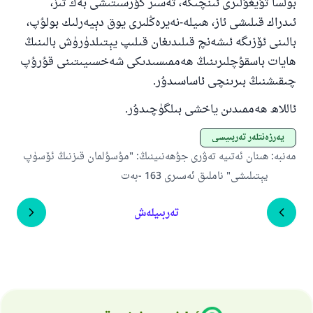
بولسا تۇيغۇلىرى ئىنچىكە، تەسىر كۆرسىتىشى بەك تىز،
ئىدراك قىلىشى ئاز، ھىيلە-نەيرەڭلىرى يوق دېيەرلىك بولۇپ،
بالىنى ئۆزىگە ئىشەنچ قىلىدىغان قىلىپ يېتىلدۈرۈش بالىنىڭ
ھايات باسقۇچلىرىنىڭ ھەممىسىدىكى شەخسىيىتىنى قۇرۇپ
چىقىشنىڭ بىرىنچى ئاساسىدۇر.
ئاللاھ ھەممىدىن ياخشى بىلگۈچىدۇر.
پەرزەنتلەر تەربىيسى
مەنبە
:
ھىنان ئەتىيە تەۋرى جۇھەنىينىڭ: "مۇسۇلمان قىزنىڭ ئۆسۈپ
يېتىلىشى" ناملىق ئەسىرى 163 -بەت
تەربىيلەش