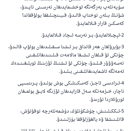
سۈپەتلەپ بەرگەنگە ئوخشىمايدىغان نەرسىنى تاپىدۇ،
شۇنىڭ بىلەن توختاپ قالىدۇ، قىيىنچىلىققا يولۇققاندا
كەسكىن قارار قىلالمايدۇ.
2-ئېچىلالمايدۇ، بىر نەرسە ئىجاد قىلالمايدۇ.
3-بۇيرۇلغان ھەر قانداق بىر ئىشتا سىقىلىدىغان بولۇپ قالىدۇ،
چۈنكى ئۇ قىلغان ئىشىغا مالامەت قىلىنىدىغانلىقىنى
تەسەۋۋۇر قىلىدۇ، چۈنكى ئۇ ئىشنىڭ ئۆزىنىڭ ئويلىغىنىدەك
ئەمەلگە ئاشمايدىغانلىقىنى بىلىدۇ.
4-ئىرادىسى ئاجىز، كەسكىنلىكى بوش بولىدۇ، پىرىنسىپى
ناچار، خىزمەتكە سەل قارايدىغان ئۆزىگە لايىق بولمىغان
ئورۇنلاردا تۇرىدۇ.
5-ئىككىلىنىش، چۈشكۈنلۈك، دۈشمەنلەرچە توقۇنۇش،
قاتلىنىشقا ۋە يالغۇزلۇققا يۈزلىنىدۇ.