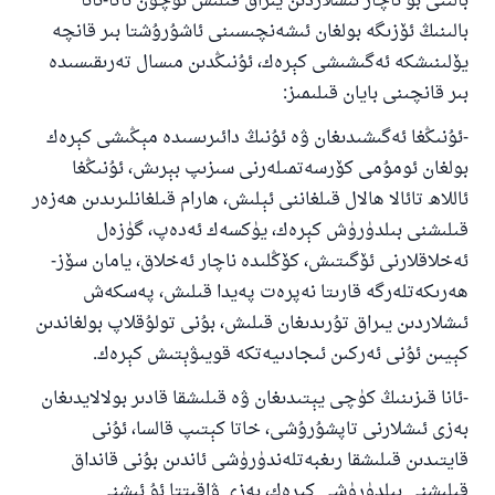
بالىنى بۇ ناچار ئىشلاردىن يىراق قىلىش ئۈچۈن ئاتا-ئانا
بالىنىڭ ئۆزىگە بولغان ئىشەنچىسىنى ئاشۇرۇشتا بىر قانچە
يۆلىنىشكە ئەگىشىشى كېرەك، ئۇنىڭدىن مىسال تەرىقىسىدە
بىر قانچىنى بايان قىلىمىز:
-ئۇنىڭغا ئەگىشىدىغان ۋە ئۇنىڭ دائىرىسىدە مېڭىشى كېرەك
110845 - نومۇرلۇق سوئالنىڭ جاۋابى
بولغان ئومۇمى كۆرسەتمىلەرنى سىزىپ بېرىش، ئۇنىڭغا
ئائىلىنى ساقلاپ قالدى
ئاللاھ تائالا ھالال قىلغاننى ئېلىش، ھارام قىلغانلىرىدىن ھەزەر
قىلىشنى بىلدۈرۈش كېرەك، يۈكسەك ئەدەپ، گۈزەل
ئۇممەتكە جاۋاپ بېرىشىمىزگە ياردەم قىلىڭ
ئەخلاقلارنى ئۆگىتىش، كۆڭلىدە ناچار ئەخلاق، يامان سۆز-
پەيغەمبەرئەلەيھىسسالام مۇنداق دېگەن:
ھەرىكەتلەرگە قارىتا نەپرەت پەيدا قىلىش، پەسكەش
ياخشىلىققا باشلارپ قويغان كىشى قىلغۇچىغا
ئىشلاردىن يىراق تۇرىدىغان قىلىش، بۇنى تولۇقلاپ بولغاندىن
ئوخشاش ساۋاپقا ئېرىشىدۇ
كېيىن ئۇنى ئەركىن ئىجادىيەتكە قويىۋېتىش كېرەك.
مۇسلىم رىۋايەت قىلغان (1893) ھەدىس
-ئانا قىزىنىڭ كۈچى يېتىدىغان ۋە قىلىشقا قادىر بولالايدىغان
بەزى ئىشلارنى تاپشۇرۇشى، خاتا كېتىپ قالسا، ئۇنى
ئىئائە
قايتىدىن قىلىشقا رىغبەتلەندۈرۈشى ئاندىن بۇنى قانداق
قىلىشنى بىلدۈرۈشى كېرەك، بەزى ۋاقىتتا ئۇ ئىشنى