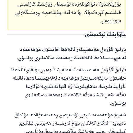
بۇزۇلامدۇ؟ ، ئۇ كۈنلەردە تۇتمىغان روزىنىڭ قازاسىنى
قىلىشىم كېرەكمۇ؟
.
بۇ ھەقتە چۈشەنچە بېرىشىڭلارنى
سورايمەن.
جاۋاپنىڭ تېكىستى
بارلىق گۈزەل مەدھىيىلەر ئاللاھقا خاستۇر، مۇھەممەد
ئەلەيھىسسالامغا ئاللاھنىڭ رەھمەت سالاملىرى بولسۇن.
بارلىق گۈزەل مەدھىيىلەر ئالەملەرنىڭ رەببى بولغان ئاللاھقا
خاستۇر، پەيغەمبىرىمىز مۇھەممەد ئەلەيھىسسالامغا، ئائىلە
تاۋابىئاتلىرىغا، ساھابىلىرىغا ۋە قىيامەتكىچە ئۇلارغا
ئەگەشكەن كىشىلەرگە ئاللاھنىڭ رەھمەت سالاملىرى
بولسۇن
.
شەيخ مۇھەممەد ئىبنى ئۇسەيمىن رەھىمەھۇللاھ مۇنداق
دەيدۇ
:
"
ئەگەر كەلگەن دۇغ نەرسىلەر ھەيزدىن ئىلگىرى
110845 - نومۇرلۇق سوئالنىڭ جاۋابى
كېلىدىغان بولسا ھەيزنىڭ ھۆكمىدە بولىدۇ، بۇ ئادەت