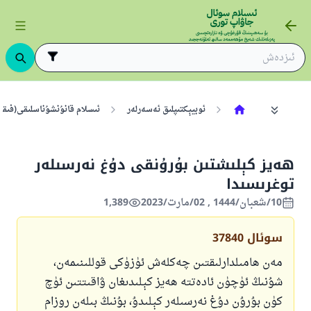
ئوبيېكتىپلىق ئەسەرلەر
ئىسلام قانۇنشۇناسلىقى(فىقھ
ھەيز كېلىشتىن بۇرۇنقى دۇغ نەرسىلەر
توغرىسىدا
10/شعبان/1444 , 02/مارت/2023
1,389
سوئال
37840
مەن ھامىلدارلىقتىن چەكلەش ئۈزۈكى قوللىنىمەن،
شۇنىڭ ئۈچۈن ئادەتتە ھەيز كېلىدىغان ۋاقىتتىن ئۈچ
كۈن بۇرۇن دۇغ نەرسىلەر كېلىدۇ، بۇنىڭ بىلەن روزام