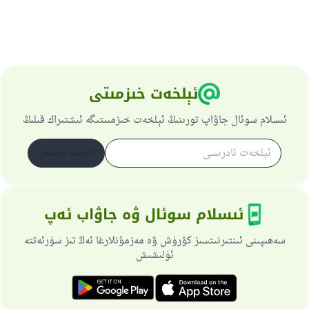
ئېلخەت خىزمىتى
ئىسلام سوئال جاۋاپ تورىنىڭ ئېلخەت خىزمىىتىگە ئىشتىراك قىلىڭ
ئابۇنىت بولىمەن
ئىسلام سوئال ۋە جاۋاب ئەپ
سەھىپىنى ئىنتىرنىتسىز كۆرۈش ۋە مەزمۇنلارغا ئەڭ تىز سۈرئەتتە
ئۈلىشىش