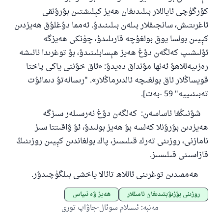
ئائىلىنى ساقلاپ قالدى
كۆرگۈچى ئاياللار بىلىدىغان ھەيز كېلىشتىن بۇرۇنقى
ئاغرىتىش، سانجىقلار بىلەن بىلىنىدۇ
.
ئەمما دۇغلۇق ھەيزدىن
ئۇممەتكە جاۋاپ بېرىشىمىزگە ياردەم قىلىڭ
كېيىن بولسا يوق بولغۇچە قارىلىدۇ، چۈنكى ھەيزگە
پەيغەمبەرئەلەيھىسسالام مۇنداق دېگەن:
ئۇلىشىپ كەلگەن دۇغ ھەيز ھېسابلىنىدۇ، بۇ توغرىدا ئائىشە
ياخشىلىققا باشلارپ قويغان كىشى قىلغۇچىغا
ئوخشاش ساۋاپقا ئېرىشىدۇ
رەزىيەللاھۇ ئەنھا مۇنداق دەيدۇ
:
«ئاق خۇننى ياكى پاختا
قويساڭلار ئاق بولغىچە ئالدىرماڭلار»
.
"
رىسالەتۇ دىمائۇت
مۇسلىم رىۋايەت قىلغان (1893) ھەدىس
تەبىئىييە
"
59
-
بەت]
.
شۇنىڭغا ئاساسەن
:
كەلگەن دۇغ نەرسىلەر سىزگە
ئىئائە
ھەيزدىن بۇرۇنلا كەلسە بۇ ھەيز بولىدۇ، ئۇ ۋاقىتتا سىز
نامازنى، روزىنى تەرك قىلىسىز، پاك بولغاندىن كېيىن روزىنىڭ
قازاسىنى قىلىسىز
.
ھەممىدىن توغرىنى ئاللاھ تائالا ياخشى بىلگۈچىدۇر.
روزىنى بۇزىۋېتىدىغان ئامىللار
ھەيز ۋە نىپاس
مەنبە
:
ئىسلام سوئال-جاۋاپ تورى