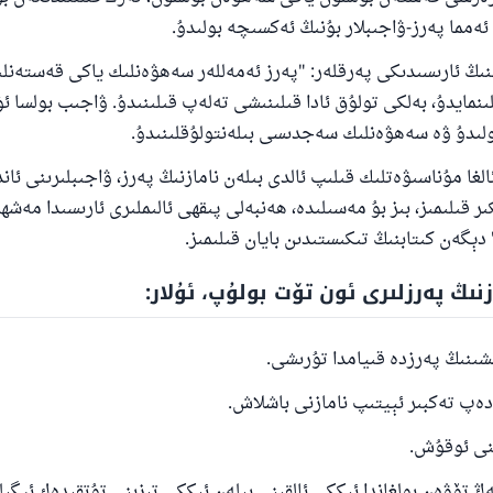
 ئەمما پەرز-ۋاجىبلار بۇنىڭ ئەكسىچە بولىدۇ.
نىڭ ئارىسىدىكى پەرقلەر: "پەرز ئەمەللەر سەھۋەنلىك ياكى قەستەنلى
ىنمايدۇ، بەلكى تولۇق ئادا قىلىنىشى تەلەپ قىلىنىدۇ. ۋاجىب بولسا ئ
ولىدۇ ۋە سەھۋەنلىك سەجدىسى بىلەنتولۇقلىنىدۇ.
الغا مۇناسىۋەتلىك قىلىپ ئالدى بىلەن نامازنىڭ پەرز، ۋاجىبلىرىنى ئان
ر قىلىمىز، بىز بۇ مەسىلىدە، ھەنبەلى پىقھى ئالىملىرى ئارىسىدا مەشھۇ
دېگەن كىتابنىڭ تىكىستىدىن بايان قىلىمىز.
زنىڭ پەرزلىرى ئون تۆت بولۇپ، ئۇلار:
ەڭ تۆۋەن بولغاندا ئىككى ئالقىنى بىلەن ئىككى تىزىنى تۇتقىدەك ئېگى