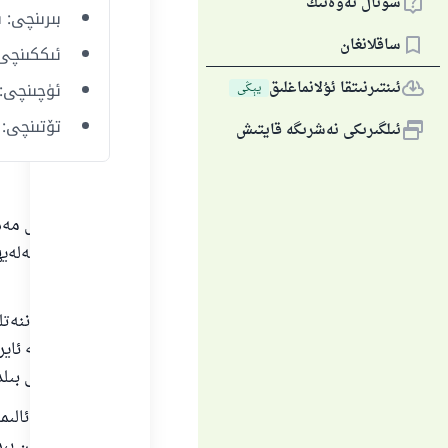
سوئال ئەۋەتىڭ
بىرىنچى: ن
ساقلانغان
ئىككىنچى:
ئىنتىرنىتقا ئۇلانماغلىق
ئۈچىنچى: ناما
يېڭى
تۆتىنچى: 
ئىلگىرىكى نەشرىگە قايتىش
بارلىق گۈزەل مەدھ
مۇھەممەد ئەلەيھى
بولسۇن.
نامازنىڭ سۈننەتل
ئىككى تۈرگە ئاير
سۈننەتلەرنى بىلد
سۈننەتلەردىن بى