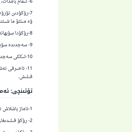
6- ئىمام بامدات، شام ۋە خۇپتەن نامىزىدا قىرائەتنى ئاشكارا قىلىش.
7-رۇكۇدىن تۇرۇپ
ۋە مىلئۇ ما شىئ
8-رۇكۇدا سۇبھانە رەببىيەل ئەزىمنى ئۈچ قىتىم ياكى بەش قېتىم ياكى ئۇنىڭدىن كۆپرەك دېيىش.
9- سەجدىدە سۇبھانە رەببىيەل ئەئلانى ئۈچ قېتىم ياكى بەش قېتىم ياكى ئۇنىڭدىن كۆپرەك دېيىش.
10-ئىككى سەجدىنىڭ ئارىسىدىكى رەببىغ فىرلى دېگەن دۇئانى بىر قېتىمدىن كۆپرەك دېيىش.
11- ئاخىرقى ت
قىلىش.
تۆتىنچى: ئەم
1-ناماز باشلاش تەكبىرى بىلەن بىرگە ئىككى قولىنى كۆتۈرۈش.
2- رۇكۇ قىلىدىغان ۋاقىتتا تەكبىر بىلەن ئىككى قولىنى كۆتۈرۈش.