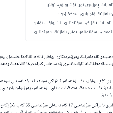
امازنىڭ پەرزلىرى ئون تۆت بولۇپ، ئۇلار:
 نامازنىڭ ۋاجىبلىرى سەككىزدۇر:
زنىڭ ئاغزاكى سۈننەتلىرى 11 بولۇپ، ئۇلار:
ئەمەلى سۈننەتلەر، يەنى نامازنىڭ ھەيئەتلىرى:
ىيلەر ئالەملەرنىڭ پەرۋەردىگارى بولغان ئاللاھ تائالاغا خاستۇر، پەي
سسالامغا،ئائىلە-تاۋابىئاتلىرى ۋە ساھابى كىراملارغا ئاللاھنىڭ رەھ
ىرى كۆپ بولۇپ، بۇ سۈننەتلەر ئاغزاكى سۈننەتلەر ۋە ئەمەلى سۈننە
ىلىدۇ. بۇ يەردە مەقسەت قىلىنىدىغان سۈننەتلەر، پەرز-ۋاجىبلاردىن ب
ۈرىدۇ.
بەزى پىقھى ئالىملىرى ئاغزاكى سۈننەتنى 17 گە، ئەمەلى سۈننەتنى 55 گە 
رەرسى قەستەن بولسۇن ياكى سەھۋەن بولسۇن، تەرك قىلىنىدىكەن بۇ