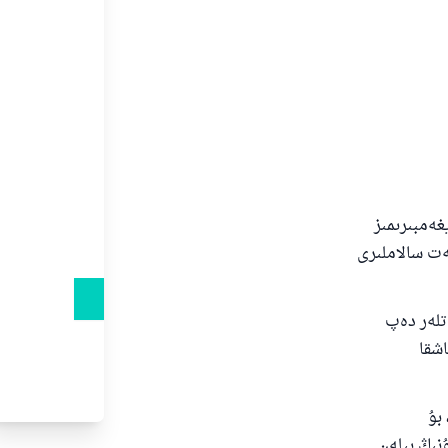
غەمبىرىمىز
مەت سالاملىرى
تلەر دەپ
اشقا
يەتكۈزگەن، بۇ
نىڭ بىلەن