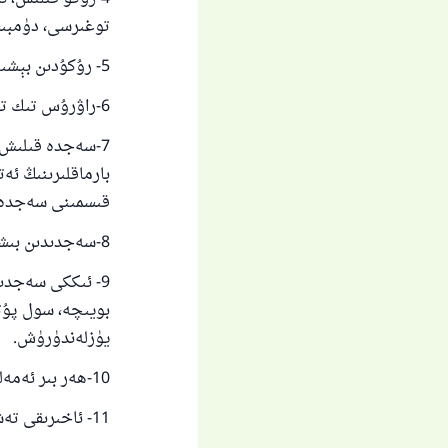
توغىرسى، دۈمبىس
5- رۇكۇدىن بېشىنى كۆتۈرۈش.
6-راۋرۇس تىك تۈرۈش.
7-سەجدە قىلىش،
بارماقلىرىنىڭ ئە
قىسمىنى سەجدە ق
8-سەجدىدىن بىشىنى كۆتۈرۈش.
9- ئىككى سەجدى
بويىچە، سول پۇت
يۈزلەندۈرۈش.
10-ھەر بىر ئەمەلنى ئالدىرماي تولۇق ئادا قىلىش.
11- ئاخىرىقى تەشەھھۇت.