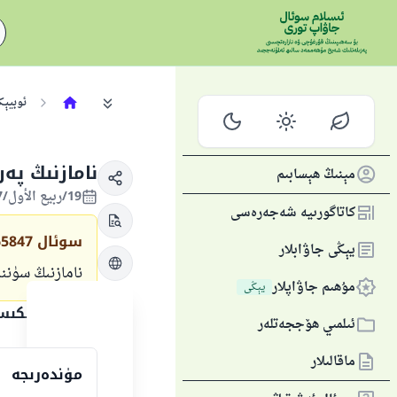
ئوبيېك
نامازنىڭ پە
مېنىڭ ھېسابىم
19/ربيع الأول/1437 , 30/دېكابىر/2015
كاتاگورىيە شەجەرەسى
سوئال
65847
يېڭى جاۋابلار
نامازنىڭ سۈنن
مۇھىم جاۋاپلار
يېڭى
جاۋاپنىڭ تېكى
ئىلمىي ھۆججەتلەر
ماقالىلار
مۈندەرىجە