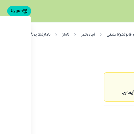
Uygur
م قانۇنشۇناسلىقى
ئىبادەتلەر
ناماز
نامازنىڭ بەلگىلىمە-ئەھكاملىرى
يمەن.