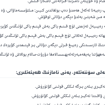
 رەببەنا لەكەل ھەمدۇ دەپ بولغاندىن كىيىن: مىلئۇسسەماۋاتى، ۋە م
تە مىن شەيئىن بەئدۇ دېگەن دۇئانى ئوقۇش.
ەشەھھۇتتا پەيغەمبەرئەلەيھىسسالامغا دۇرۇت-سالام يوللاش ۋە ئۇنىڭد
ەلى سۈننەتلەر، يەنى نامازنىڭ ھەيئەتلىرى: