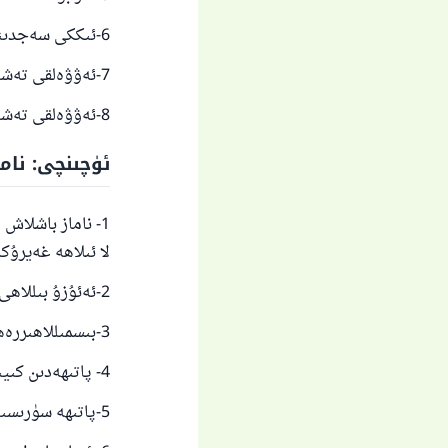
ياخ
6-ئىككى سەجدىنىڭ ئارىسىدا: رەببىغ فىرلى دېيىش.
7-ئەۋۋەلقى تەشەھۇت.
8-ئەۋۋەلقى تەشەھھۇت ئۈچۈن ئولتۇرۇش.
ئۈچىنچى: نامازنىڭ
1- ناماز باشلاش
لا ئىلاھە غەيرۇ
2-ئەئۇزۇ بىللاھى مىنەششەيتانىر رەجىيم دېيىش.
3-بىسمىللاھىررەھمانىررەھىيم دېيىش.
4- پاتىھەدىن كىيىن ئامىين دېيىش.
5-پاتىھە سۈرىسىنى ئوقۇپ بولغاندىن كىيىن يەنە بىر سۈرە ئوقۇش.