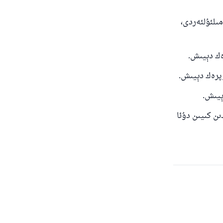
ىلئۇلئەردى،
ىن كىيىن دۇئا