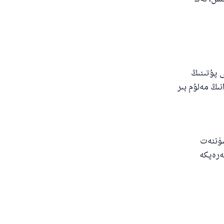
ى پۇتىنىڭ
نىڭ مەلۇم بىر
سۈننەت
ەرەپكە