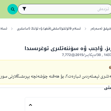
تىپلىق ئەسەرلەر
ئىسلام قانۇنشۇناسلىقى(فىقھ) ۋە ئۇنىڭ ئاساسلىرى
ئىسلا
رىز، ۋاجىب ۋە سۈننەتلىرى توغرىسىدا
7,772
ەتلىرى نېمىلەردىن ئىبارەت؟، بۇ ھەقتە چۈشەنچە بېرىشىڭلارنى سورا
ستى