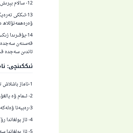
12- سالام بېرىش ئۈچۈن ئاخىرىقى تەشەھۇتتا ئولتۇرۇش.
13-ئىككى تەرە
ۋەرەھمەتۇللاھ دېي
14-يۇقىرىدا زى
قەستەن سەجدە قىل
ئاندىن سەجدە قىل
ئىككىنچى: نا
1-ناماز باشلاش تەكبىرىدىن باشقا تەكبىرلەر. (رۇكۇ ۋە سەجدىدىكى تەكبىرلەر).
2- ئىمام ۋە يالغۇز ناماز ئوقۇغۇچى سەمەئەللاھۇ لىمەن ھەمىدە دېيىش.
3-رەببەنا ۋەلەكەل ھەمدۇ دېيىش.
4- ئاز بولغاندا رۇكۇدا بىر قېتىم سۇبھانە رەببىيەل ئەزىم دېيىش.
5- ئاز بولغاندا سەجدىدە بىر قېتىم سۇبھانە رەببىيەل ئەئلا دېيىش.