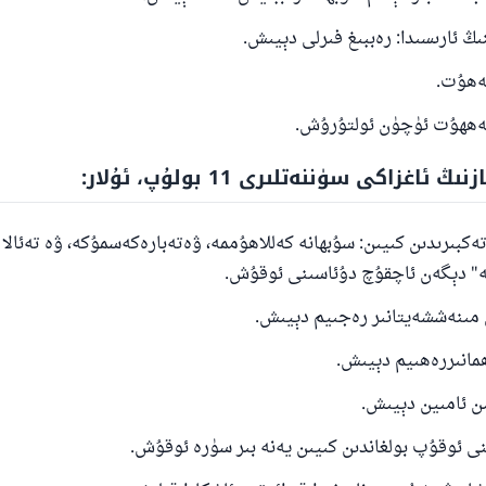
شىلىققا باشلارپ قويغان كىشى قىلغۇچىغا ئوخشاش ساۋاپقا ئېرىشى
مۇسلىم رىۋايەت قىلغان (1893) ھەدىس
ئىئائە
 ئاغزاكى سۈننەتلىرى 11 بولۇپ، ئۇلار:
 تەكبىرىدىن كىيىن: سۇبھانە كەللاھۇممە، ۋەتەبارەكەسمۇكە، ۋە تەئالا
كە" دېگەن ئاچقۇچ دۇئاسىنى ئوقۇش.