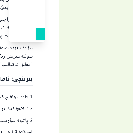
ناماز بۇزۇلمايدۇ.
پەرز بىلەن ۋاجىب
بولسىمۇ تەرك قىل
قالغاندا ساقىت ب
بىز بۇ يەردە، سوئ
سۈننەتلىرىنى زىكى
"دەلىل ئەتتالىب" 
بىرىنچى: ناما
1-قادىر بولغان كىشىنىڭ پەرزدە قىيامدا تۇرىشى.
2-ئاللاھۇ ئەكبەر دەپ تەكبىر ئېيتىپ نامازنى باشلاش.
3-پاتىھە سۈرىسىنى ئوقۇش.
4-رۇكۇ قىلىش، ئ