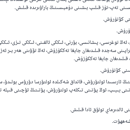
ىنى تەپ-تۈز قىلىپ بىشىنى دۈمبىسىنىڭ باراۋىرىدە قىلىش.
 ئەڭ توغرىسى، پىشانىسى، بۇرنى، ئىككى ئالقىنى، ئىككى تىزى، ئىكك
تراپىنى سەجدە قىلىدىغان جايغا تەككۈزۈش، ئەڭ تۆۋىنى ھەر بىر ئەزا
ىلىدىغان جايغا تەككۈزۈش.
نىڭ ئارىسىدا ئولتۇرۇش، قانداق شەكىلدە ئولتۇرسا دۇرۇس بولىدۇ، 
ىنى يىيىپ، ئوڭ پۇتىنى تىكلەپ ئولتۇرۇش، پۇتىنىڭ ئۇچىنى قىبلە ت