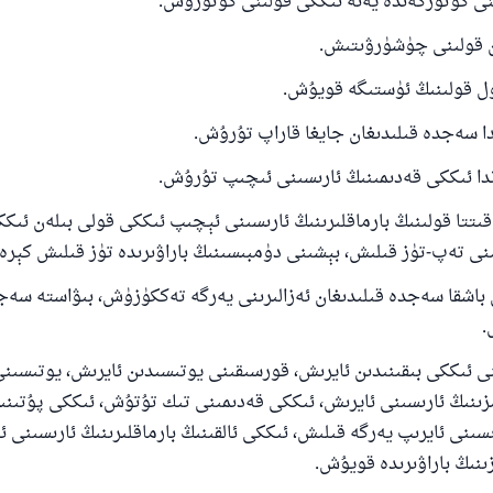
اقىتتا قولىنىڭ بارماقلىرىنىڭ ئارىسىنى ئېچىپ ئىككى قولى بىلەن ئىك
ى تەپ-تۈز قىلىش، بېشىنى دۈمبىسىنىڭ باراۋىرىدە تۈز قىلىش كېرە
ن باشقا سەجدە قىلىدىغان ئەزالىرىنى يەرگە تەككۈزۈش، بىۋاستە سەج
.
ىنى ئىككى بىقىنىدىن ئايرىش، قورسىقىنى يوتىسىدىن ئايرىش، يوتىسىن
زىنىڭ ئارىسىنى ئايرىش، ئىككى قەدىمىنى تىك تۇتۇش، ئىككى پۇتىنى
رىسىنى ئايرىپ يەرگە قىلىش، ئىككى ئالقىنىڭ بارماقلىرىنىڭ ئارىسىنى 
ىنىڭ باراۋىرىدە قويۇش.