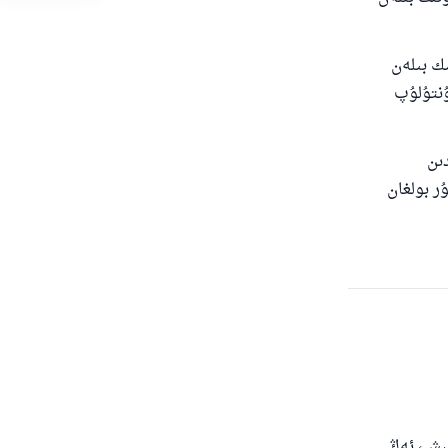
ك بىلەن
ۇنتۇلۇپ
دىن
ر بولغان
لىش، ئەڭ