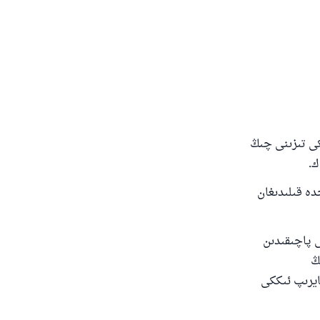
كى تىزىنى چىڭ
ك.
دە قىلىدىغان
ى پاچىقىدىن
ڭ
ئايرىپ ئىككى