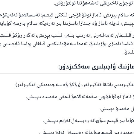
پكە سالام بېرىش، ناماز ئوقۇغۇچى ئىككى قېتىم: ئەسسالامۇ ئەلەيكۇم
ىش، نەپلە ناماز ۋە جىنازا نامىزىدا بىر تەرەپكە سالام بەرسە كۇپايە
كىر قىلىنغان ئەمەللەرنى تەرتىپ بىلەن ئىلىپ بېرىش، ئەگەر رۇكۇ قىلىش
سا نامىزى بۇزىلىدۇ، ئەمما سەھۋەنلىكتىن قىلغان بولسا قايتىدىن ر
ىدۇ.
مازنىڭ ۋاجىبلىرى سەككىزدۇر:
110845 - نومۇرلۇق سوئالنىڭ جاۋابى ئائىلىن
ساقلاپ قالدى
ئۇممەتكە جاۋاپ بېرىشىمىزگە ياردەم قىلىڭ
پەيغەمبەرئەلەيھىسسالام مۇنداق دېگەن: