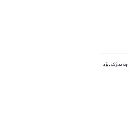
دۇ
 جەددۇكە، ۋە