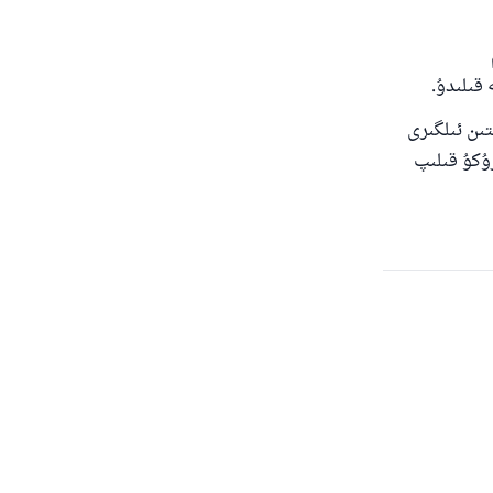
 قىلىدۇ.
تىن ئىلگىرى
ۇكۇ قىلىپ
ى