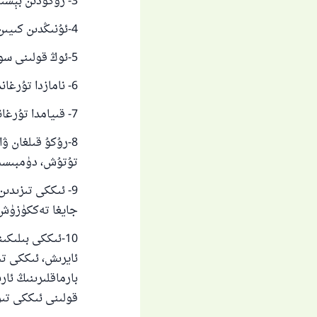
3- رۇكۇدىن بېشىنى كۆتۈرگەندە يەنە ئىككى قولىنى كۆتۈرۈش.
4-ئۇنىڭدىن كىيىن قولىنى چۈشۈرۋىتىش.
5-ئوڭ قولىنى سول قولىنىڭ ئۈستىگە قويۇش.
6- نامازدا تۇرغاندا سەجدە قىلىدىغان جايغا قاراپ تۇرۇش.
7- قىيامدا تۇرغاندا ئىككى قەدىمىنىڭ ئارىسىنى ئىچىپ تۇرۇش.
8-رۇكۇ قىلغان ۋ
تۇتۇش، دۈمبىسىن
9- ئىككى تىزىدى
جايغا تەككۈزۈش
10-ئىككى بىلىك
ئايرىش، ئىككى تى
بارماقلىرىنىڭ ئا
قولىنى ئىككى تىز