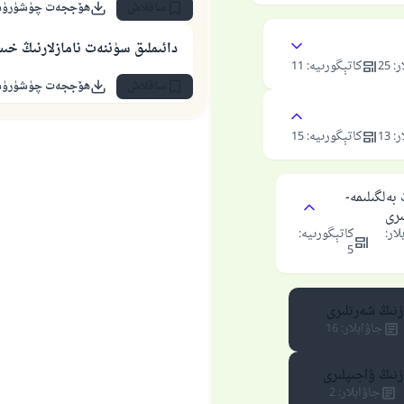
ساقلاش
ھۆججەت چۈشۈرۈ
دائىملىق سۈننەت نامازلارنىڭ خى
ر
:
25
كاتېگورىيە
:
11
ساقلاش
ھۆججەت چۈشۈرۈ
ر
:
13
كاتېگورىيە
:
15
 بەلگىلىمە-
ىرى
لار
:
كاتېگورىيە
:
5
زنىڭ شەرتلىرى
جاۋابلار
:
16
زنىڭ ۋاجىپلىرى
جاۋابلار
:
2