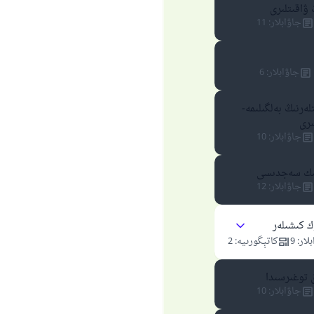
 ۋاقىتلىرى
جاۋابلار
:
11
جاۋابلار
:
6
ەرنىڭ بەلگىلىمە-
ىرى
جاۋابلار
:
10
ىك سەجدىسى
جاۋابلار
:
12
110845 - نومۇرلۇق سوئالنىڭ جاۋابى ئائىلىن
ك كىشىلەر
ساقلاپ قالدى
لار
:
9
كاتېگورىيە
:
2
 توغىرسىدا
ئۇممەتكە جاۋاپ بېرىشىمىزگە ياردەم قىلىڭ
جاۋابلار
:
10
پەيغەمبەرئەلەيھىسسالام مۇنداق دېگەن: