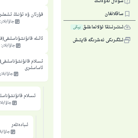
سوئال ئەۋەتىڭ
ساقلانغان
قۇرئان ۋە ئۇنىڭ ئىلىملىر
جاۋابلار
:
ئىنتىرنىتقا ئۇلانماغلىق
يېڭى
ئائىلە قانۇنشۇناسلىقى(ف
ئىلگىرىكى نەشرىگە قايتىش
جاۋابلار
:
ئىسلام قانۇنشۇناسلىقى(ف
ئاساسلىرى
جاۋابلار
ئىسلام قانۇنشۇناسل
جاۋابلا
ئىبادەتلەر
جاۋابل