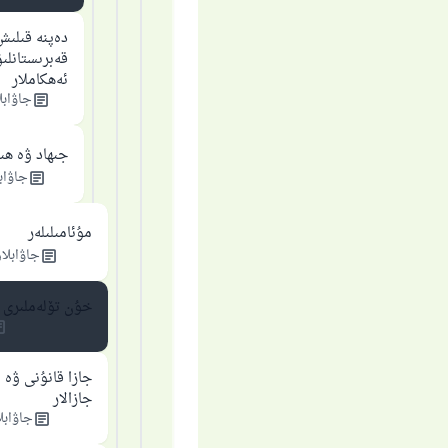
دەپنە قىلىش
قەبرىستانلى
ئەھكاملار
جاۋابل
جىھاد ۋە ھ
جاۋابل
مۇئامىلىلەر
جاۋابلار
خۇن تۆلەملىرى
جازا قانۇنى ۋە 
جازالار
جاۋابل