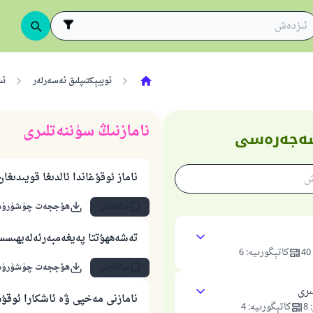
ئوبيېكتىپلىق ئەسەرلەر
ئى
نامازنىڭ سۈننەتلىرى
 شەجەرەسى
ناماز ئوقۇغاندا ئالدىغا قويىدىغ
ساقلاش
ھۆججەت چۈشۈرۈ
تەشەھھۇتتا پەيغەمبەرئەلەيھىسس
40
كاتېگورىيە
:
6
ساقلاش
ھۆججەت چۈشۈرۈ
ىرى
نامازنى مەخپى ۋە ئاشكارا ئوقۇ
:
8
كاتېگورىيە
:
4