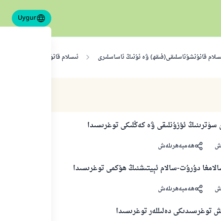
Uygur
سلام قانۇنشۇناسلىقى(فىقھ) ۋە ئۇنىڭ ئاساسلىرى
ئىسلام قانۇنشۇناسلىقى
ان سۈترىنىڭ ئۇزۇنلىقى ۋە كەڭلىكى توغرىسىدا
ش
ھەمبەھرىلەش
الامغا دۇرۇت-سالام ئېيتىشنىڭ ھۆكمى توغرىسىدا
ش
ھەمبەھرىلەش
ش توغرسىدىكى دەلىللەر توغرىسىدا