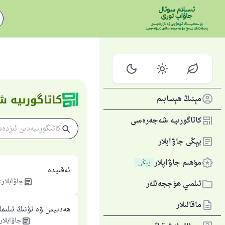
كاتاگورىيە
مېنىڭ ھېسابىم
كاتاگورىيە شەجەرەسى
يېڭى جاۋابلار
مۇھىم جاۋاپلار
يېڭى
ئەقىيدە
جاۋابلار
:
ئىلمىي ھۆججەتلەر
ماقالىلار
ھەدىيس ۋە ئۇنىڭ ئىلىمل
جاۋابلار