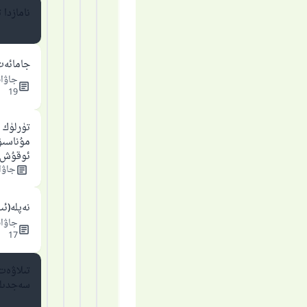
ياخ
نامازدا
جامائەت
جاۋاب
19
تۈرلۈك
مۇناسىۋە
ئوقۇش
جاۋاب
نەپلە(ئى
جاۋاب
17
تىلاۋەت
سەجدىل