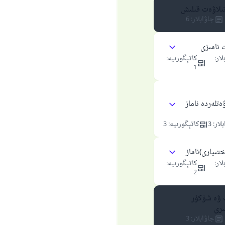
شىلىققا باشلارپ قويغان كىشى قىلغۇچىغا ئوخشاش ساۋاپقا ئېرىشى
 تىلاۋەت قىلىش
جاۋابلار
:
6
مۇسلىم رىۋايەت قىلغان (1893) ھەدىس
 نامىزى
لار
:
كاتېگورىيە
:
ئىئائە
1
تلەردە ناماز
لار
:
3
كاتېگورىيە
:
3
ختىيارى)ناماز
لار
:
كاتېگورىيە
:
2
 ۋە شۈكۈر
ىرى
جاۋابلار
:
3