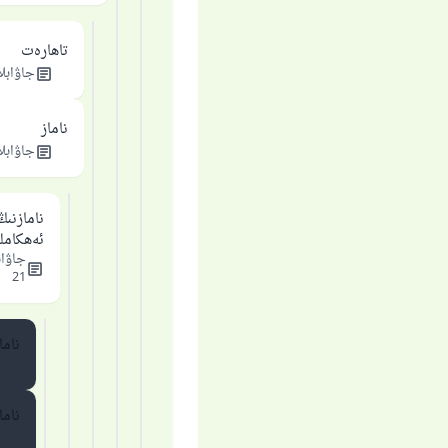
تاھارەت
جاۋابلا
ناماز
جاۋابلا
نامازنىڭ
ئەھكامل
جاۋاب
21
ناما
ناما