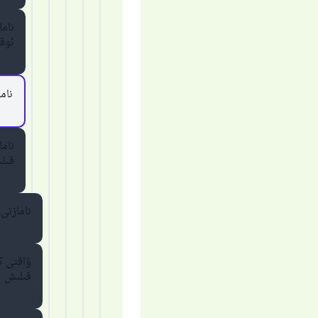
ناما
ئوقۇ
نام
ناما
قىلى
نامازنى
ۋاقتى كە
قىلىش