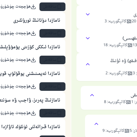
ساقلاش
ھۆججەت چۈشۈرۈ
ى
نامازدا دۇئانىڭ ئورۇنلىرى
20
كاتېگورىيە
:
3
ساقلاش
ھۆججەت چۈشۈرۈ
ىقھىسى)
13
كاتېگورىيە
:
18
نامازدا ئىككى كۆزىنى يۇمۇۋېلىش
ساقلاش
ھۆججەت چۈشۈرۈ
ىقھ) ۋە ئۇنىڭ
:
3
كاتېگورىيە
:
2
نامازدا ئەيمىنىشنى يوقۇتۇپ قو
ساقلاش
ھۆججەت چۈشۈرۈ
ىقى
نامازنىڭ پەرىز، ۋاجىب ۋە سۈننە
ر
:
1
كاتېگورىيە
:
8
ساقلاش
ھۆججەت چۈشۈرۈ
نامازدا قىرائەتنى ئۈنلۈك ئاۋازد
ار
:
5
كاتېگورىيە
:
9