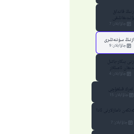
زنىڭ قانداق
لىدىغانلىقى
جاۋابلار
:
7
ازنىڭ سۈننەتلىرى
جاۋابلار
:
9
زنى بىكار-باتىل
دىغان ئامىللار
جاۋابلار
:
4
 تەرك قىلغۇچى
جاۋابلار
:
15
تكەن نامازلارنى ئادا
جاۋابلار
:
7