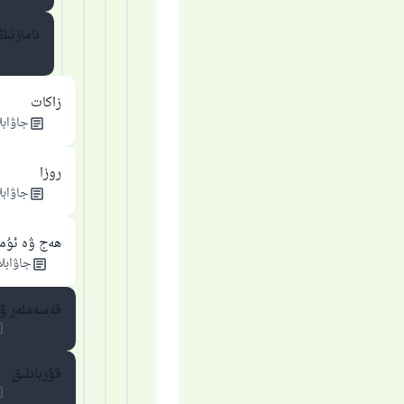
نامازنى
زاكات
جاۋابل
روزا
جاۋابل
ھەج ۋە ئۇم
جاۋابلا
قەسەملەر ۋە
قۇربانلىق