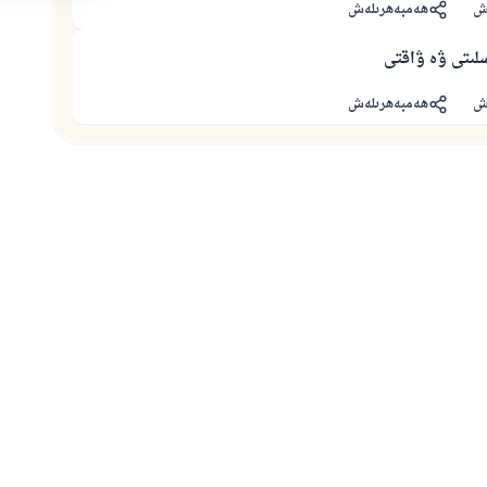
ش
ھەمبەھرىلەش
سلىتى ۋە ۋاقتى
ش
ھەمبەھرىلەش