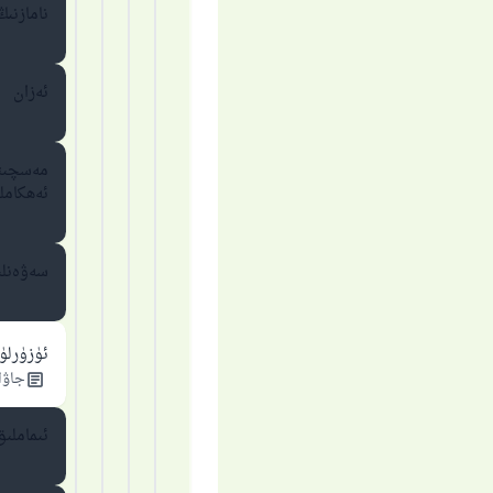
نامازنىڭ
ئەزان
مەسچىتل
ئەھكامل
سەۋەنل
ئۈزۈرلۈ
جاۋاب
ئىماملىق