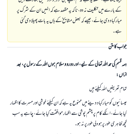
دینا کیسا ہے، مقصد یہ ہے کہ تم اچھے بن کر رہو اور ہمیں ہمارے دین
کے بارے میں تکلیف نہ دو، نا کہ یہ مقصد ہے کہ انہیں ان کے شرک پر
مبارکباد دی جائے، جیسے کہ بعض مشایخ کے ہاں یہ بات پھیلا دی گئی
ہے۔
جواب کا متن
ہمہ قسم کی حمد اللہ تعالی کے لیے، اور دورو و سلام ہوں اللہ کے رسول پر، بعد
ازاں:
تمام تعریفیں اللہ کیلئے ہیں
عیسائیوں کو مبارکباد دینے میں ممنوع یہ ہے کہ ان کیلئے خوشی اور مسرت کا اظہار
کیا جائے، انکے کام پر چشم پوشی سے اظہار موافقت کیا جائے، چاہے یہ سب
کچھ ظاہری طور پرہو دلی طور پر نہ ہو۔