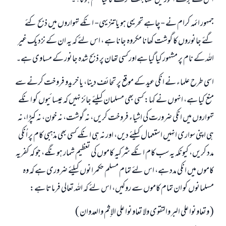
اس سے بڑے امور میں مشابہت کرنے کا کیا حکم ہوگا؟۔
جمہور ائمہ کرام نے -چاہے تحریمی ہو یا تنزیہی- انکے تہواروں میں ذبح کئے
گئے جانوروں کا گوشت کھانا مکروہ جانا ہے ، اس لئے کہ یہ ان کے نزدیک غیر
اللہ کے نام پر مشہور کیا گیا ہےاور کسی تھان پر ذبح شدہ جانور کے مساوی ہے۔
اسی طرح علماء نے انکی عید کے موقع پر تحائف دینا، یا خریدو فروخت کرنے سے
منع کیا ہے، انہوں نے کہا: کسی بھی مسلمان کیلئے جائز نہیں کہ عیسائیوں کو انکے
تہواروں میں انکی ضرورت کی اشیاء فروخت کریں، نہ گوشت، نہ خون، نہ کپڑا، نہ
ہی اپنی سواری انہیں استعمال کیلئے دیں، اور نہ ہی انکے کسی بھی مذہبی کام پر اُنکی
مدد کریں، کیونکہ یہ سب کام انکے شرکیہ کاموں کی تعظیم شمار ہونگے، جو کہ کفریہ
کاموں میں انکی مدد ہے، اس لئے تمام مسلم حکمرانوں کیلئے ضروری ہے کہ وہ
مسلمانوں کو ان تمام کاموں سے روکیں، اس لئے کہ اللہ تعالی فرماتا ہے:
( وتعاونوا على البر والتقوى ولا تعاونوا على الإثم والعدوان )