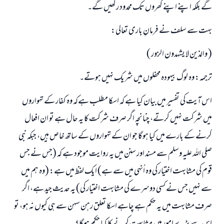
گے بلکہ اپنے اپنے گھروں تک محدود رکھیں گے۔
امت مسلمہ کے واسطے جوابات پیش کرنے کے لیے ہماری مدد کریں
بہت سے سلف نے فرمانِ باری تعالی:
رسول اللہ صلی اللہ علیہ و سلم کا فرمان ہے:
نیکی کی رہنمائی کرنے والے کو بھی نیکی کرنے والے کے برابر اجر ملتا ہے۔
( والذين لا يشهدون الزور )
(مسلم : 1893)
ترجمہ: وہ لوگ بیہودہ محفلوں میں شریک نہیں ہوتے۔
اس آیت کی تفسیر میں بیان کیا ہے کہ اسکا مطلب ہےکہ وہ کفار کے تہواروں
ابھی تعاون کریں
میں شرکت نہیں کرتے، چنانچہ اگر صرف شرکت کا یہ حال ہے تو ان افعال
کرنے کے بارے میں کیا ہوگا جو ان کے تہواروں کے ساتھ خاص ہیں، جبکہ نبی
صلی اللہ علیہ وسلم سے مسند اور سنن میں یہ روایت موجود ہے کہ (جس نے جس
قوم کی مشابہت اختیار کی وہ اُنہی میں سے ہے) ایک لفظ میں ہے: (وہ ہم میں
سے نہیں جس نے کسی دوسرے کی مشابہت اختیار کی) یہ حدیث جید ہے، اگر
صرف مشابہت میں یہ حکم ہے چاہے اسکا تعلق رہن سہن سے ہی کیوں نہ ہو، تو