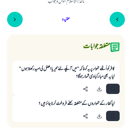
ماخذ
:
الاسلام سوال و جواب
عقیدہ
متعلقہ جوابات
کافرکو اُنکے تہوار پر یہ کہنا کہ"میں آپکے لئے خیر یا افضل کی امیدرکھتا ہوں"
کیا یہ بھی مبارکبادی شمار ہوگا؟
كيا كفار كےتہواروں كےمتعلقہ تحفے فروخت كرنا جائز ہيں ؟