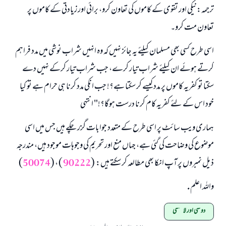
ترجمہ:نیکی اور تقوی کے کاموں کی تعاون کرو، برائی اور زیادتی کے کاموں پر
تعاون مت کرو۔
اسی طرح کسی بھی مسلمان کیلئے یہ جائز نہیں کہ وہ انہیں شراب نوشی میں مدد فراہم
کرتے ہوئے ان کیلئے شراب تیار کرے، جب شراب تیار کرکے نہیں دے
سکتا تو کفریہ کاموں پر مدد کیسے کر سکتا ہے؟! جب انکی مدد کرنا ہی حرام ہے تو کیا
خود اس کے لئے کفریہ کام کرنا درست ہوگا؟!" انتہی
ہماری ویب سائٹ پر اسی طرح کے متعدد جوابات گزر چکے ہیں جس میں اسی
موضوع کی وضاحت کی گئی ہے، جہاں منع اور تحریم کی وجوہات موجود ہیں، مندرجہ
ذیل نمبروں پر آپ انکا بھی مطالعہ کر سکتے ہیں: (
90222
) ، (
50074
)
واللہ اعلم .
دوستی اور لاتعلقی