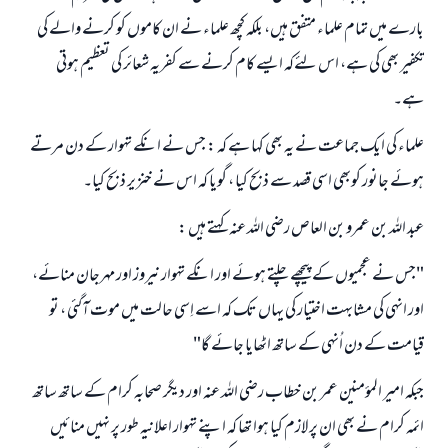
بارے میں تمام علماء متفق ہیں، بلکہ کچھ علماء نے ان کاموں کو کرنے والے کی
تکفیر بھی کی ہے، اس لئےکہ ایسے کام کرنے سے کفریہ شعائر کی تعظیم ہوتی
ہے۔
علماء کی ایک جماعت نے یہ بھی کہا ہے کہ : جس نے انکے تہوار کے دن مرتے
ہوئے جانور کوبھی اسی قصد سے ذبح کیا ، گویا کہ اس نے خنزیر ذبح کیا۔
عبد اللہ بن عمرو بن العاص رضی اللہ عنہ کہتے ہیں :
"جس نے عجمیوں کے پیچھے چلتے ہوئے اور انکے تہوار نیروز اور مہرجان منائے،
اور انہی کی مشابہت اختیار کی یہاں تک کہ اسے اِسی حالت میں موت آگئی ، تو
قیامت کے دن اُنہی کے ساتھ اٹھایا جائے گا"
جبکہ امیر المؤمنین عمر بن خطاب رضی اللہ عنہ اور دیگر صحابہ کرام کے ساتھ ساتھ
جواب نمبر 110845 نے نکاح ٹوٹنے سے بچایا۔
ائمہ کرام نے بھی ان پر لازم کیا ہوا تھا کہ اپنے تہوار اعلانیہ طور پر نہیں منائیں