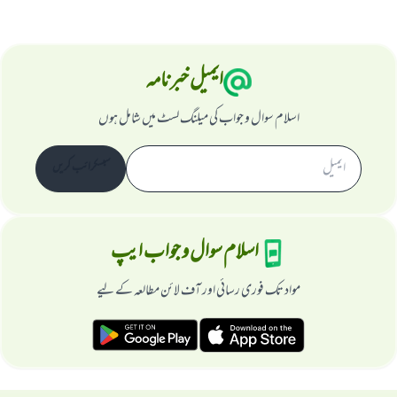
ایمیل خبرنامہ
اسلام سوال و جواب کی میلنگ لسٹ میں شامل ہوں
سبسکرائب کریں
اسلام سوال و جواب ایپ
مواد تک فوری رسائی اور آف لائن مطالعہ کے لیے