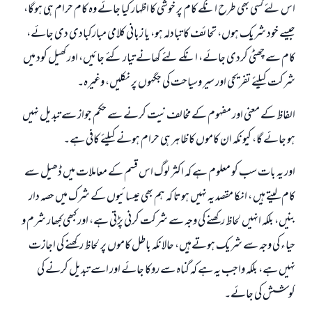
اس لئے کسی بھی طرح انکے کام پر خوشی کا اظہار کیا جائے وہ کام حرام ہی ہوگا،
جیسے خود شریک ہوں، تحائف کا تبادلہ ہو، یا زبانی کلامی مبارکبادی دی جائے،
کام سے چھٹی کردی جائے، انکے لئے کھانے تیار کئے جائیں، اور کھیل کود میں
شرکت کیلئے تفریحی اور سیر وسیاحت کی جگہوں پر نکلیں، وغیرہ۔
الفاظ کے معنی اور مفہوم کے مخالف نیت کرنے سے حکم جواز سے تبدیل نہیں
ہو جائے گا، کیونکہ ان کاموں کا ظاہر ہی حرام ہونے کیلئے کافی ہے۔
اور یہ بات سب کو معلوم ہے کہ اکثر لوگ اس قسم کے معاملات میں ڈھیل سے
کام لیتے ہیں ، انکا مقصد یہ نہیں ہوتا کہ ہم بھی عیسائیوں کے شرک میں حصہ دار
بنیں، بلکہ انہیں لحاظ رکھنے کی وجہ سے شرکت کرنی پڑتی ہے، اور کبھی کبھار شرم و
حیاء کی وجہ سے شریک ہوتےہیں، حالانکہ باطل کاموں پر لحاظ رکھنے کی اجازت
نہیں ہے، بلکہ واجب یہ ہے کہ گناہ سے روکا جائے اور اسے تبدیل کرنے کی
کوشش کی جائے۔