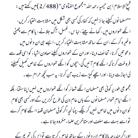
شیخ الاسلام ابن تیمیہ رحمہ اللہ "مجموع الفتاوى" (2/488)میں کہتے ہیں:
"مسلمانوں کیلئے جائز نہیں کہ کفار کی کسی بھی شکل میں مشابہت اختیار کریں،
انکے تہواروں میں ، کھانے پینے ، لباس ، غسل، آگ جلانے، یا کام سے چھٹی
وغیرہ کر کے، ان کے ساتھ مشابہت اختیار کریں، ایسے ہی ان دنوں میں
دعوتیں کرنا، تحائف دینا، اور ان کے تہواروں کیلئے معاون اشیاء کو اسی قصد سے
فروخت کرنا کہ انکے کام آئیں گی، بچوں کو انکے تہواروں کے خاص کھیل کھیلنے
کی اجازت دینا ، اور اچھے کپڑے زیب تن کرنا ، یہ سب کچھ حرام ہے۔
مجموعی طور پر کوئی بھی مسلمان انکے شعائر کو انکے تہواروں میں نہیں اپنا سکتا، بلکہ
انکے ایامِ تہوار مسلمانوں کے ہاں عام دن کی طرح گزریں گےاور کسی بھی کام
کو ان دنوں میں خاص نہیں کرینگے، چنانچہ اگر کوئی مسلمان قصدًا انکے کام کرے
تو اسے بہت سے سلف اور متاخرین علماء مکروہ جانا ہے۔
اور اگر مندرجہ بالا کام ان دنوں کے ساتھ خاص کرتا ہے تو اس کی تحریم کے