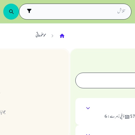
موضوعاتی
جواب
5
ذیلی زمرے
:
6