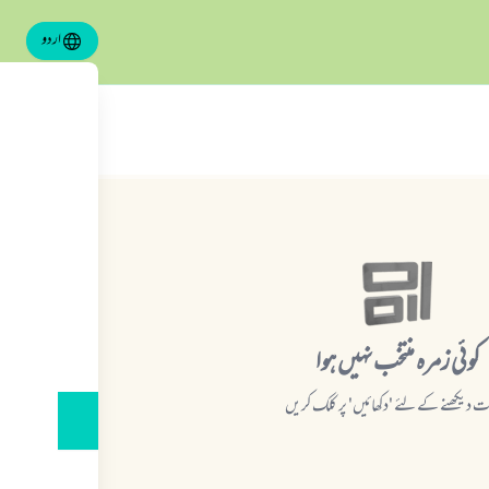
اردو
کوئی زمرہ منتخب نہیں ہوا
ات دیکھنے کے لئے 'دکھائیں' پر کلک کریں