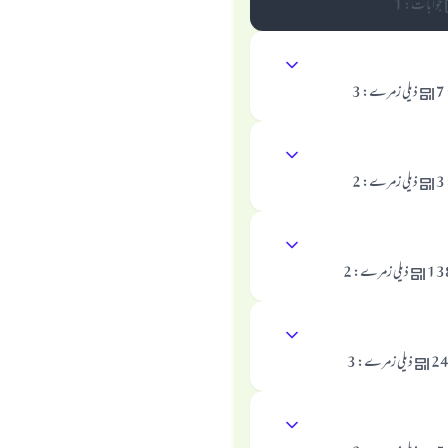
رسول اللہ صلی اللہ علیہ و سلم کا فرمان ہے:
جوابات
:
1
نیکی کی رہنمائی کرنے والے کو بھی نیکی کرنے والے کے برابر اجر ملتا ہے۔
(مسلم : 1893)
7
ذیلی زمرے
:
3
ابھی تعاون کریں
3
ذیلی زمرے
:
2
13
ذیلی زمرے
:
2
2
ذیلی زمرے
:
3