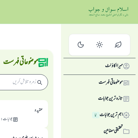
موضوعاتی فہرست
میرا اکاؤنٹ
موضوعاتی فہرست
تازہ ترین جوابات
عقیدہ
اہم ترین جوابات
نِیا
جوابات
:
7
تحقیقی مضامین