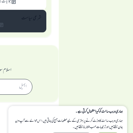
جوابات
:
شرعی سیاست
اسلام سو
ہماری ویب سائٹ کوکیز استعمال کرتی ہے۔
ہماری ویب سائٹ کا وزٹ کرنے پر بہتری کے لیے معلومات جمع کی جاتی ہیں، اس حوالے سے آپ مزید
جان سکتے ہیں اور ترتیبات حسب منشا بنا سکتے ہیں۔