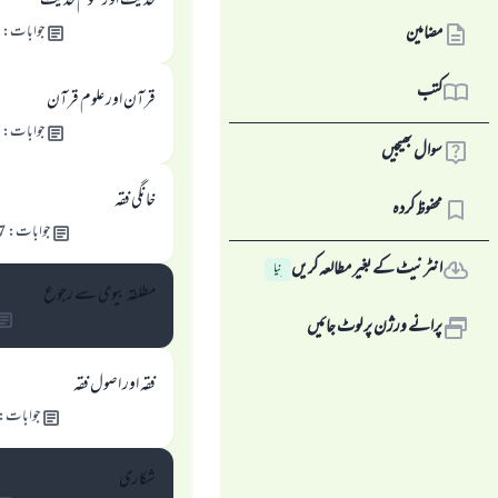
حدیث اور علوم حدیث
مضامین
جوابات
:
8
کتب
قرآن اور علوم قرآن
جوابات
:
5
سوال بھیجیں
خانگی فقہ
محفوظ کردہ
جوابات
:
7
انٹرنیٹ کے بغیر مطالعہ کریں
نِیا
مطلقہ بیوی سے رجوع
پرانے ورژن پر لوٹ جائیں
فقہ اور اصول فقہ
جوابات
:
شکاری