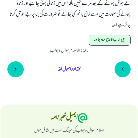
بےہوش ہونے كے بعد مرے نہيں بلكہ اس ميں زندگى ہونى چاہيے اور زندہ
ہونے كى صورت ميں اسے ذبح يا نحر كيا جائے تو ضرورت كى بنا پر بےہوش كرنا
جائز ہے اھـ.
اہل کتاب کا ذبح کردہ جانور
ماخذ
:
الاسلام سوال و جواب
فقہ اور اصول فقہ
ایمیل خبرنامہ
اسلام سوال و جواب کی میلنگ لسٹ میں شامل ہوں