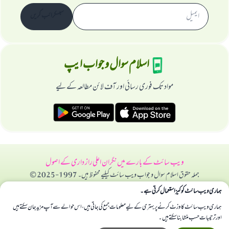
سبسکرائب کریں
اسلام سوال و جواب ایپ
مواد تک فوری رسائی اور آف لائن مطالعہ کے لیے
ویب سائٹ کے بارے میں
نگران اعلی
راز داری کے اصول
جملہ حقوق اسلام سوال و جواب ویب سائٹ کیلیے محفوظ ہیں۔ 1997-2025 ©
ہماری ویب سائٹ کوکیز استعمال کرتی ہے۔
ہماری ویب سائٹ کا وزٹ کرنے پر بہتری کے لیے معلومات جمع کی جاتی ہیں، اس حوالے سے آپ مزید جان سکتے ہیں
اور ترتیبات حسب منشا بنا سکتے ہیں۔