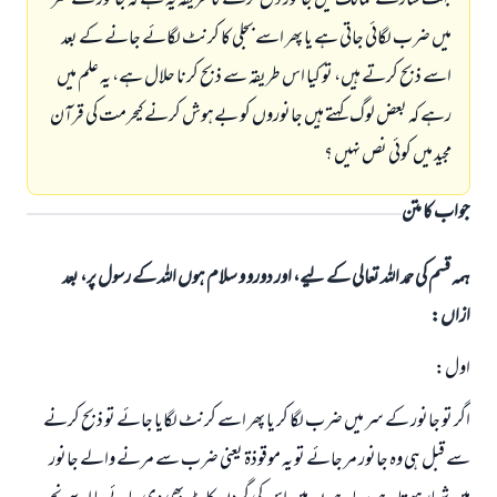
بہت سارے ممالك ميں جانور ذبح كرنے كا طريقہ يہ ہے كہ جانور كے سر
ميں ضرب لگائى جاتى ہے يا پھر اسے بجلى كا كرنٹ لگائے جانے كے بعد
اسے ذبح كرتے ہيں، تو كيا اس طريقہ سے ذبح كرنا حلال ہے، يہ علم ميں
رہے كہ بعض لوگ كہتے ہيں جانوروں كو بےہوش كرنے كىحرمت كى قرآن
مجيد ميں كوئى نص نہيں ؟
جواب کا متن
ہمہ قسم کی حمد اللہ تعالی کے لیے، اور دورو و سلام ہوں اللہ کے رسول پر، بعد
ازاں:
اول:
اگر تو جانور كے سر ميں ضرب لگا كر يا پھر اسے كرنٹ لگايا جائے تو ذبح كرنے
سے قبل ہى وہ جانور مر جائے تو يہ موقوذۃ يعنى ضرب سے مرنے والے جانور