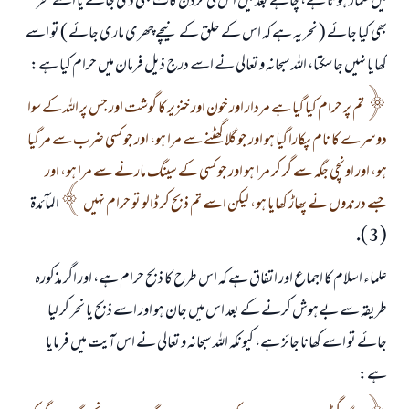
ميں شمار ہوتا ہے، چاہے بعد ميں اس كى گردن كاٹ بھى دى جائے يا اسے نحر
بھى كيا جائے ( نحر يہ ہے كہ اس كے حلق كے نيچے چھرى مارى جائے ) تو اسے
كھايا نہيں جا سكتا، اللہ سبحانہ و تعالى نے اسے درج ذيل فرمان ميں حرام كيا ہے:
تم پر حرام كيا گيا ہے مردار اور خون اور خنزير كا گوشت اور جس پر اللہ كے سوا
دوسرے كا نام پكارا گيا ہو اور جو گلا گھٹنے سے مرا ہو، اور جو كسى ضرب سے مر گيا
ہو، اور اونچى جگہ سے گر كر مرا ہو اور جو كسى كے سينگ مارنے سے مرا ہو، اور
جسے درندوں نے پھاڑ كھايا ہو، ليكن اسے تم ذبح كر ڈالو تو حرام نہيں
المآئدۃ
( 3 ).
علماء اسلام كا اجماع اور اتفاق ہے كہ اس طرح كا ذبح حرام ہے، اور اگر مذكورہ
طريقہ سے بےہوش كرنے كے بعد اس ميں جان ہو اور اسے ذبح يا نحر كر ليا
جائے تو اسے كھانا جائز ہے، كيونكہ اللہ سبحانہ و تعالى نے اس آيت ميں فرمايا
ہے: