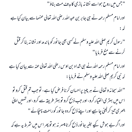
" جس ميں روح ہو اسے نشانہ بازى كا ہدف مت بناؤ "
اور امام مسلم رحمہ نے ہى جابر بن عبد اللہ رضى اللہ تعالى عنہما سے بيان كيا ہے
كہ:
" رسول كريم صلى اللہ عليہ وسلم نے كسى بھى جانور كو باندھ اور نشانہ بنا كر قتل
كرنے سے منع فرمايا "
اور امام مسلم رحمہ اللہ نے ہى شداد بن اوس رضى اللہ تعالى عنہ سے بيان كيا ہے
كہ نبى كريم صلى اللہ عليہ وسلم نے فرمايا:
" اللہ سبحانہ و تعالى نے ہر چيز پراحسان كرنا فرض كيا ہے، تو جب تم قتل كرو تو
اس ميں بہترى اختيار كرو، اور جب ذبح كرو تو بہتر طريقہ سے كرو، اور تمہيں اپنى
چھرى تيز كر لينى چاہيے اور اپنے ذبح كردہ جانور كو راحت پہنچائے "
اور اگر بے ہوش كيے بغير جانور ذبح كرنا ميسر نہ ہو تو پھر اس ميں شرط يہ ہے كہ