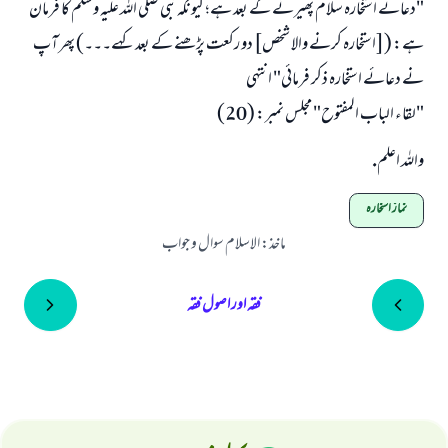
"دعائے استخارہ سلام پھیرنے کے بعد ہے؛ کیونکہ نبی صلی اللہ علیہ وسلم کا فرمان
ہے: ([استخارہ کرنے والا شخص] دو رکعت پڑھنے کے بعد کہے۔۔۔) پھر آپ
نے دعائے استخارہ ذکر فرمائی" انتہی
"لقاء الباب المفتوح" مجلس نمبر: (20)
واللہ اعلم.
نماز استخارہ
ماخذ
:
الاسلام سوال و جواب
فقہ اور اصول فقہ