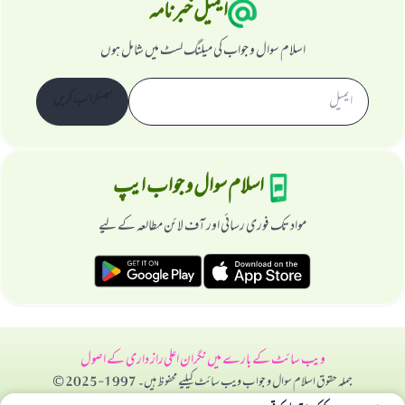
ایمیل خبرنامہ
اسلام سوال و جواب کی میلنگ لسٹ میں شامل ہوں
سبسکرائب کریں
اسلام سوال و جواب ایپ
مواد تک فوری رسائی اور آف لائن مطالعہ کے لیے
ویب سائٹ کے بارے میں
نگران اعلی
راز داری کے اصول
جملہ حقوق اسلام سوال و جواب ویب سائٹ کیلیے محفوظ ہیں۔ 1997-2025 ©