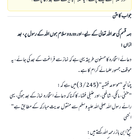
اور سلام سے پہلے پڑھے؟ یا سلام پھیرنے کے بعد دعا پڑھے؟
جواب کا متن
ہمہ قسم کی حمد اللہ تعالی کے لیے، اور دورو و سلام ہوں اللہ کے رسول پر، بعد
ازاں:
دعائے استخارہ کا مسنون طریقہ یہی ہے کہ نماز سے فراغت کے بعد کی جائے، یہ
موقف جمہور علمائے کرام کا ہے۔
چنانچہ "موسوعہ فقہیہ" (3/245) میں ہے کہ:
"حنفی، مالکی، شافعی، اور حنبلی فقہاء کا کہنا کہ دعائے استخارہ نماز کے بعد ہوگی، یہی
رائے رسول اللہ صلی اللہ علیہ وسلم سے منقول حدیث مبارکہ کے مطابق ہے"
انتہی
شیخ ابن باز رحمہ اللہ کہتے ہیں: