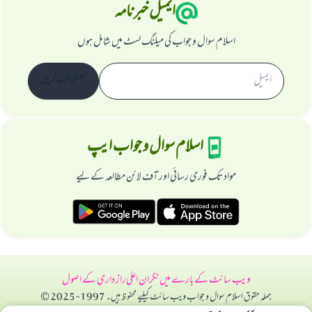
ایمیل خبرنامہ
اسلام سوال و جواب کی میلنگ لسٹ میں شامل ہوں
سبسکرائب کریں
اسلام سوال و جواب ایپ
مواد تک فوری رسائی اور آف لائن مطالعہ کے لیے
ویب سائٹ کے بارے میں
نگران اعلی
راز داری کے اصول
جملہ حقوق اسلام سوال و جواب ویب سائٹ کیلیے محفوظ ہیں۔ 1997-2025 ©