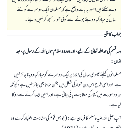
نئے عیسوی سال کی ابتدا میں مسلمان ایک دوسرے کو مبارکباد اور دعائیں
دے سکتے ہیں؟ اور یہ بات واضح ہے کہ مسلمان ایک دوسرے کو نئے
سال کی مبارکباد دیتے ہوئے اسے کوئی تہوار سمجھ کر نہیں دیتے۔
جواب کا متن
ہمہ قسم کی حمد اللہ تعالی کے لیے، اور دورو و سلام ہوں اللہ کے رسول پر، بعد
ازاں:
مسلمانوں کیلئے عیسوی سال کی ابتدا پر ایک دوسرے کو مبارکباد دینا جائز نہیں
ہے، اور اسی طرح اس دن تہوار کی شکل میں جشن منانا بھی جائز نہیں ہے؛ کیونکہ
ہر دو صورت میں کفار کی مشابہت پائی جاتی ہے، اور ہمیں ایسا کرنے سے روکا
گیا ہے۔
جواب نمبر 110845 نے نکاح ٹوٹنے سے بچایا۔
آپ صلی اللہ علیہ وسلم کا فرمان ہے: (جو جس قوم کی مشابہت اختیار کرے وہ
امت مسلمہ کے واسطے جوابات پیش کرنے کے لیے ہماری مدد کریں