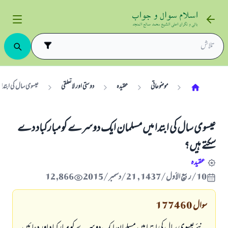
موضوعاتی
عقیدہ
دوستی اور لاتعلقی
عیسوی سال کی ابتدا
عیسوی سال کی ابتدا میں مسلمان ایک دوسرے کو مبارکباد دے
سکتے ہیں؟
عقیدہ
10/ربيع الأول/1437 , 21/دسمبر/2015
12,866
سوال
177460