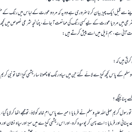
ے سے قبل ايك چيز بيان كرنا ضرورى ہے وہ يہ كہ مرد و عورت كے لباس ميں رنگ كے م
شرعى ميں مرد يا عورت كے ليے كسى رنگ كى ممانعت آ جائے، چنانچہ شرعى نصوص ميں كچھ م
نعت آئى ہے، ہم ذيل ميں اسے پيش كرتے ہيں:
كرتى ہيں كہ:
يہ وسلم كے پاس كچھ كپڑے لائے گئے جن ميں سياہ رنگ كا چھوٹا سا ريشمى كپڑا تھا تو نبى كريم ص
ے پہنائينگے ؟
سول كريم صلى اللہ عليہ وسلم نے فرمايا: ميرے پاس ام خالد كو لاؤ، تو مجھے اٹھا كر لايا گيا
 پہنائى اور فرمايا: اسے پہن كر پوسيدہ كرو، اور اس ريشمى كپڑے ميں سبز اور سياہ نشان اور 