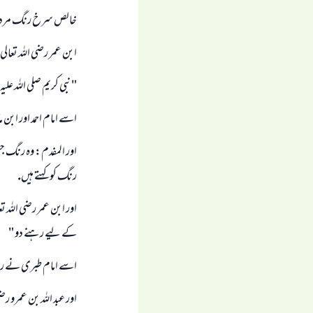
خالص سرخ رنگ مردوں
ابن عمر رضى اللہ تعالى
" نبى كريم صلى اللہ عل
اسے امام احمد اور ابن ماجہ نے س
اور المفدم: وہ رنگ ج
رنگ كو كہتے ہيں.
اور ابن عمر رضى اللہ 
كے ليے رہنے دو "
اسے امام طبرى نے ر
اور عبد اللہ بن عمرو رض