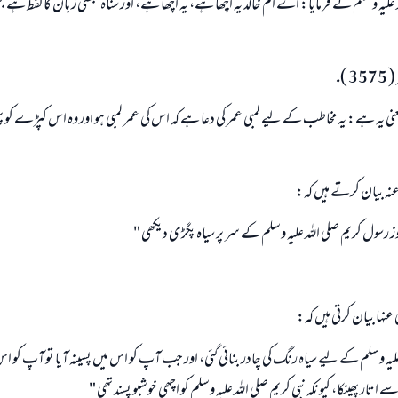
 عليہ وسلم نے فرمايا: اے ام خالد يہ اچھا ہے، يہ اچھا ہے، اور سناہ حبشى زبان كا لفظ ہے جس 
).
ا معنى يہ ہے: يہ مخاطب كے ليے لمبى عمر كى دعا ہے كہ اس كى عمر لمبى ہو اور وہ اس كپڑے كو 
ى عنہ بيان كرتے ہيں كہ:
ز رسول كريم صلى اللہ عليہ وسلم كے سر پر سياہ پگڑى ديكھى "
 عنہا بيان كرتى ہيں كہ:
عليہ وسلم كے ليے سياہ رنگ كى چادر بنائى گئى، اور جب آپ كو اس ميں پسينہ آيا تو آپ كو ا
ار پھينكا، كيونكہ نبى كريم صلى اللہ عليہ وسلم كو اچھى خوشبو پسند تھى "