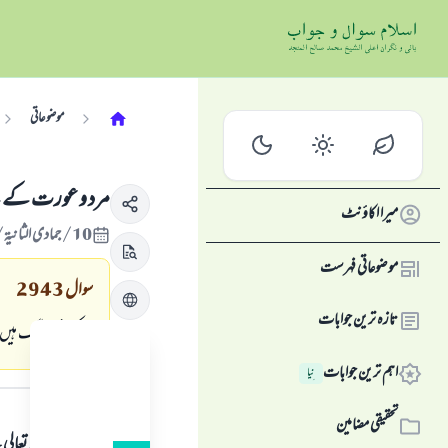
موضوعاتی
مرد و عورت كے لي
میرا اکاؤنٹ
10/جمادى الثانية/1429 , 14/جون/2008
موضوعاتی فہرست
سوال
2943
تازہ ترین جوابات
وہ كونسے رنگ ہيں ج
اہم ترین جوابات
نِیا
جواب کا متن
تحقیقی مضامین
ہمہ قسم کی حمد اللہ تع