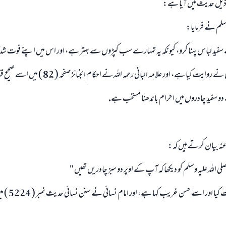
رج ذيل حديث ميں آيا ہے:
وسلم نے فرمايا:
فيد لباس پہنا كرو، كيونكہ يہ تمہارے سب كپڑوں سے بہتر ہے، اور اس ميں اپنے فوت شدگان
ت كيا ہے، اور علامہ البانى رحمہ اللہ نے احكام الجنائز صفحہ ( 82 ) ميں اسے صحيح قرار ديا ہے.
و سفيد چادروں ميں احرام باندھنا مستحب ہے.
ى عنہ بيان كرتے ہيں كہ:
 اللہ عليہ وسلم كو ديكھا كہ آپ كے اوپر دو سبز چادريں تھيں "
ر اسے حسن غريب كہا ہے، اور امام نسائى نے سنن نسائى حديث نمبر ( 5224 ) ميں روايت كيا ہے.