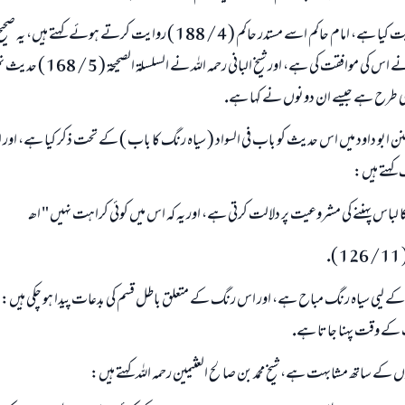
اسے ابو داود نے روايت كيا ہے، امام حاكم اسے مستدر حاكم ( 4 / 188 ) روايت كرتے ہو
سى طرح ہے جيسے ان دونوں نے كہا ہے.
سنن ابو داود ميں اس حديث كو باب فى السواد ( سياہ رنگ كا باب ) كے تحت ذكر كيا ہے، اور ا
كہتے ہيں:
 لباس پہننے كى مشروعيت پر دلالت كرتى ہے، اور يہ كہ اس ميں كوئى كراہت نہيں " اھـ
.
 ليى سياہ رنگ مباح ہے، اور اس رنگ كے متعلق باطل قسم كى بدعات پيدا ہو چكى ہيں: يہ 
كے وقت پہنا جاتا ہے.
ں كے ساتھ مشابہت ہے، شيخ محمد بن صالح العثيمين رحمہ اللہ كہتے ہيں: