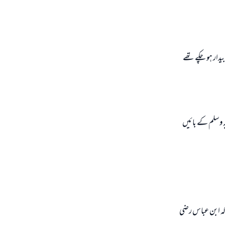
بيدار ہو چكے تھے
ہ وسلم كے بائيں
 كہ ابن عباس رضى