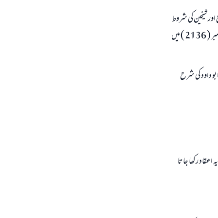
ئے كہتے ہيں، يہ صحيح اور شيخين كى شروط
پر ہے، اور امام ذہبى نے اس كى موافقت كى ہے، اور شيخ البانى رحمہ اللہ نے السلسلۃ الصحيحۃ ( 5 / 168 ) حديث نمبر ( 2136 ) ميں
بو داود كى شرح
اعقاد ركھا جاتا