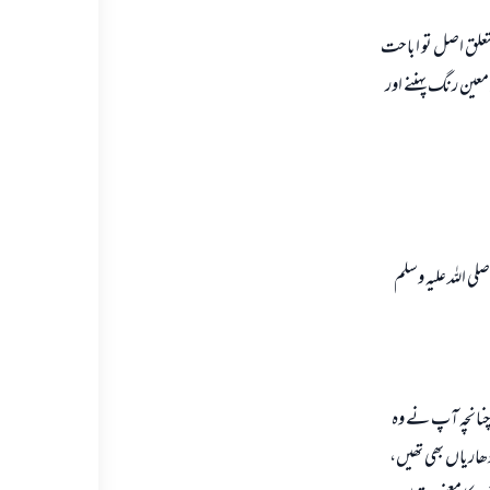
تعلق اصل تو اباحت
عين رنگ پہننے اور
لى اللہ عليہ وسلم
، چنانچہ آپ نے وہ
دھارياں بھى تھيں،