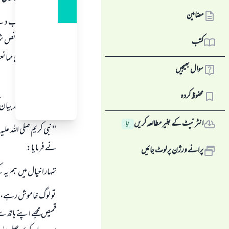
مضامین
اس سوال كا جواب دين
ہى ہے، الا يہ كہ نص 
کتب
كچھ معين رنگ كى مما
سوال بھیجیں
سياہ رنگ:
محفوظ کردہ
ام خالد بنت خالد بيان 
انٹرنیٹ کے بغیر مطالعہ کریں
نِیا
" نبى كريم صلى اللہ عل
نے فرمايا:
پرانے ورژن پر لوٹ جائیں
تمہارا خيال ميں ہم يہ كس
تو لوگ خاموش رہے، تو ر
قميص مجھے اپنے ہاتھ سے