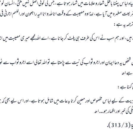
لباس پہننا باطل شعار و علامات ميں شمار ہوتا ہے، جس كى كوئى اصل نہيں ملتى، انسان 
ريعت مطہرہ ميں آيا ہے، لہذا وہ مصيبت كے وقت انا للہ و انا اليہ راجعون اور اللہم اجرنى في
ترجمہ يہ ہے:
يے ہيں، اور ہم سب نے اس كى طرف ہى پلٹ كر جانا ہے، اے اللہ مجھے ميرى مصيبت ميں اج
 شخص يہ دعا ايمان اور اجروثواب كى نيت سے پڑھتا ہے تو اللہ تعالى اسے اجروثواب سے نو
 ہے اھـ
ھى كہنا ہے:
جواب نمبر 110845 نے نکاح ٹوٹنے سے بچایا۔
يت كے ليے لباس مخصوص اور معين كرنا بدعات ميں شامل ہوتا ہے، اور اس ليے بھى كہ ہو س
امت مسلمہ کے واسطے جوابات پیش کرنے کے لیے ہماری مدد کریں
 كى خبر اور اظہار ہو... ا ھـ
رسول اللہ صلی اللہ علیہ و سلم کا فرمان ہے:
3 ).
نیکی کی رہنمائی کرنے والے کو بھی نیکی کرنے والے کے برابر اجر ملتا ہے۔