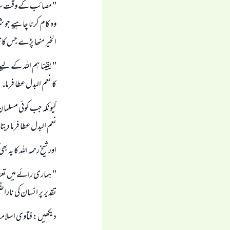
" مصائب كے وقت سياہ 
وہ كام كرنا چاہيے جو ش
الخير منھا پڑے جس كا 
" يقينا ہم اللہ كے ل
كا نعم البدل عطا فرما.
كيونكہ جب كوئى مسلمان
نعم البدل عطا فرما ديتا
اور شيخ رحمہ اللہ كا يہ ب
" ہمارى رائے ميں تعز
تقدير پر انسان كى ناراضگى
ديكھيں: فتاوى اسلاميۃ ( 3 / 13