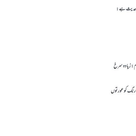
ل حديث ہے:
دم: زيادہ سرخ
س رنگ كو عورتوں