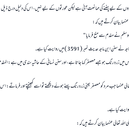
 كے ليے پہننے كى ممانعت آئى ہے ليكن عورتوں كے ليے نہيں، اس كى دليل درج ذي
 عنہما بيان كرتے ہيں كہ:
يہ وسلم نے مفدم سے منع فرمايا "
نن ابن ماجہ حديث نمبر ( 3591 ) ميں روايت كيا ہے.
س ميں زرد رنگ ہو جسےمعصفر كہا جاتا ہے، اور سنن نسائى كے حاشيہ سندى ميں ہے: المف
تعالى عنہما جب مرد كو معصفر يعنى زرد رنگ پہنے ہوئے ديكھتے تو اسے كھينچتے اور فرماتے: ا
وايت كيا ہے.
ى اللہ تعالى عنہما بيان كرتے ہيں كہ: