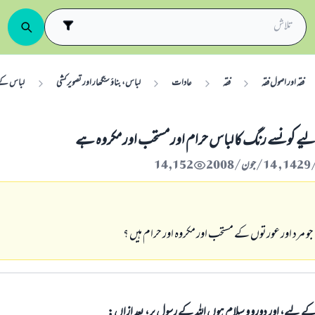
فقہ اور اصول فقہ
فقہ
عادات
لباس، بناؤ سنگھار اور تصویر کشی
لباس کے 
ے كونسے رنگ كا لباس حرام اور مستحب اور مكروہ ہے
14,152
و مرد اور عورتوں كے مستحب اور مكروہ اور حرام ہيں ؟
الی کے لیے، اور دورو و سلام ہوں اللہ کے رسول پر، بعد ازاں: