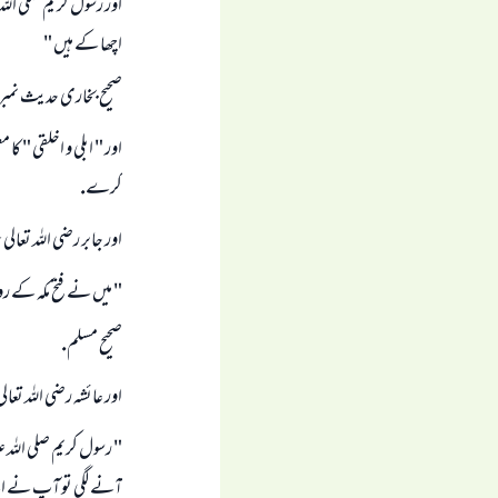
اور رسول كريم صلى اللہ
اچھا كے ہيں "
صحيح بخارى حديث نمبر ( 3575 
اور " ابلى و اخلقى " ك
كرے.
اور جابر رضى اللہ تعال
" ميں نے فتح مكہ كے رو
صحيح مسلم.
اور عائشہ رضى اللہ تعالى
" رسول كريم صلى اللہ 
آنے لگى تو آپ نے اسے ات