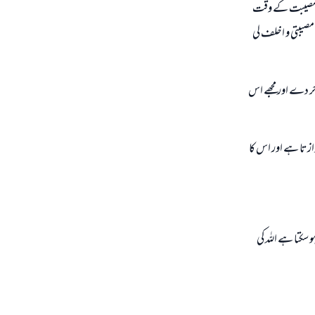
كو مصيبت كے وقت
 مصيبتى و اخلف لي
ر دے اور مجھے اس
ازتا ہے اور اس كا
كتا ہے اللہ كى