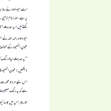
كہتے ہيں: يہ حديث ا
ابو داود رحمہ اللہ نے 
عون المعبود كے مؤلف 
" يہ حديث سياہ رنگ كا
ديكھيں: عون المعبود ( 11 / 126 )
اس ليے مرد و عورت كے
ہے كہ يہ رنگ مصيبت 
اور پھر اس ميں عيسائيو