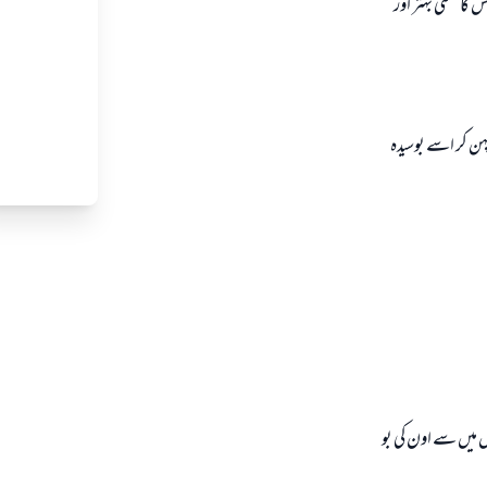
كا معنى بہتر اور
پہن كر اسے بوسيدہ
س ميں سے اون كى بو