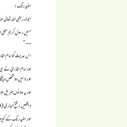
سفيد رنگ:
ابو ذر رضى اللہ تعالى 
" ميں رسول كريم صلى ال
.... "
اس حديث كو امام بخا
اور امام بخارى نے ہى 
اور دائيں دو شخص ديكھے 
اور يہ دونوں جبريل اور 
ديكھيں: فتح البارى ( 10 / 295 ).
اور سفيد رنگ كے كپڑو