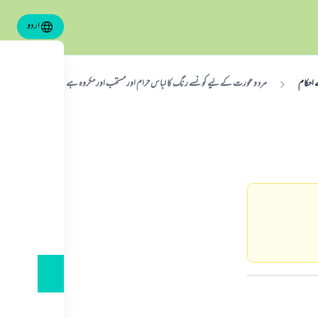
اردو
احکام
مرد و عورت كے ليے كونسے رنگ كا لباس حرام اور مستحب اور مكروہ ہے