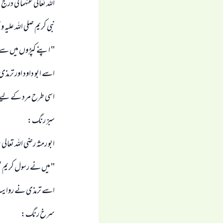
اللہ تعالى عنہما كى د
نبى كريم صلى اللہ عليہ 
" اپنے كپڑوں ميں سے س
اسے ابو داود اور ترمذى نے رواي
اسى طرح مرد كے ليے د
سبز رنگ:
ابو رمثہ رضى اللہ تعال
" ميں نے رسول كريم صلى
اسے ترمذى نے روايت كيا او
سرخ رنگ: