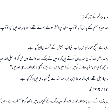
(مسلم : 1893)
عنہ بيان كرتے ہيں كہ:
لہ عليہ وسلم كے پاس آيا تو آپ سفيد كپڑا ليكر سوئے ہوئے تھے، اور پھر بعد ميں آيا تو آپ 
ابھی تعاون کریں
رى نے صحيح بخارى ميں باب الثياب البيض كے تحت بيان كيا ہے.
سعد رضى اللہ تعالى عنہ بيان كرتے ہيں كہ: ميں نے جنگ احد والے دن نبى كريم صلى اللہ علي
جن كا لباس سفيد تھا، نہ تو ميں نے انہيں اس سے پہلے كبھى ديكھا اور نہ ہى بعد ميں "
ميكائيل تھے، جيسا كہ حافظ ابن حجر رحمہ اللہ نے فتح البارى ميں ذكر كيا ہے.
ں زندہ كے ليے پہننا اور فوت شدہ كو سفيد رنگ كے كپڑوں ميں دفن كرنا مستحب ہے، جيسا