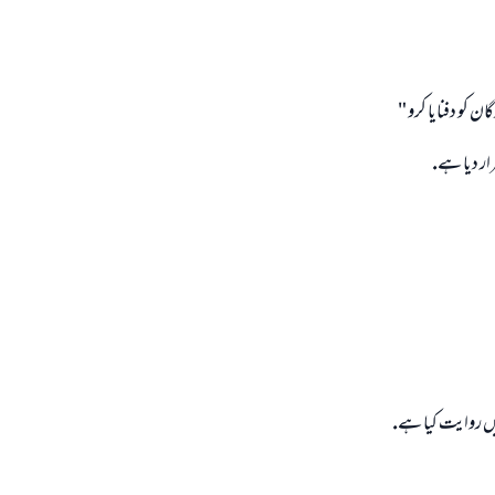
 كو دفنايا كرو "