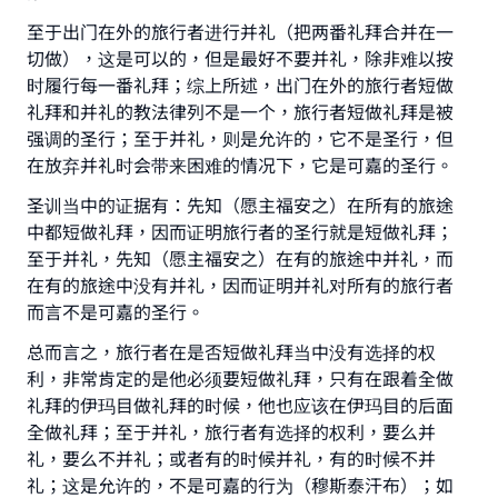
至于出门在外的旅行者进行并礼（把两番礼拜合并在一
切做），这是可以的，但是最好不要并礼，除非难以按
时履行每一番礼拜；综上所述，出门在外的旅行者短做
礼拜和并礼的教法律列不是一个，旅行者短做礼拜是被
强调的圣行；至于并礼，则是允许的，它不是圣行，但
Make an impact on millions of lives
在放弃并礼时会带来困难的情况下，它是可嘉的圣行。
with your contribution today
圣训当中的证据有：先知（愿主福安之）在所有的旅途
中都短做礼拜，因而证明旅行者的圣行就是短做礼拜；
Your support is crucial for our mission.
至于并礼，先知（愿主福安之）在有的旅途中并礼，而
The Prophet (ﷺ) said:
在有的旅途中没有并礼，因而证明并礼对所有的旅行者
"A person who leads others to doing what is
而言不是可嘉的圣行。
good will earn the same reward as those who
总而言之，旅行者在是否短做礼拜当中没有选择的权
do it."
利，非常肯定的是他必须要短做礼拜，只有在跟着全做
(MUSLIM, 1893)
礼拜的伊玛目做礼拜的时候，他也应该在伊玛目的后面
全做礼拜；至于并礼，旅行者有选择的权利，要么并
礼，要么不并礼；或者有的时候并礼，有的时候不并
Support IslamQA
礼；这是允许的，不是可嘉的行为（穆斯泰汗布）；如