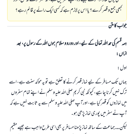
یعنی یوں نماز ادا کرے جیسے وہ اپنے گھر میں ہے، نہ قصر کرے نہ جمع، اور
کبھی جمع و قصر کرے؟ یا اس پر لازم ہے کہ کسی ایک رائے پر قائم رہے؟
جواب کا متن
ہمہ قسم کی حمد اللہ تعالی کے لیے، اور دورو و سلام ہوں اللہ کے رسول پر، بعد
ازاں:
اول:
جہاں تک مسافر کے لیے نماز قصر کرنے کا تعلق ہے تو یہ مؤکد سنت ہے، اسے
ترک نہیں کرنا چاہیے، کیونکہ نبی کریم صلی اللہ علیہ و سلم نے اپنے تمام سفروں
میں نمازوں کو قصر کیا ہے، اور آپ صلی اللہ علیہ و سلم سے یہ ثابت نہیں ہے کہ
آپ نے سفر میں پوری نماز پڑھی ہو۔
لیکن... جماعت کے ساتھ نماز پڑھنا مسافر پر بھی اسی طرح واجب ہے جیسے مقیم