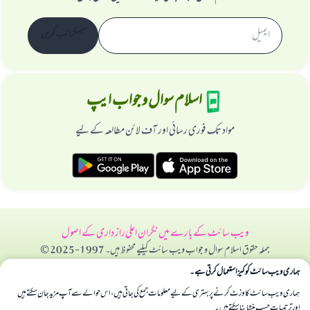
سبسکرائب کریں
اسلام سوال و جواب ایپ
مواد تک فوری رسائی اور آف لائن مطالعہ کے لیے
ویب سائٹ کے بارے میں
نگران اعلی
راز داری کے اصول
جملہ حقوق اسلام سوال و جواب ویب سائٹ کیلیے محفوظ ہیں۔ 1997-2025 ©
ہماری ویب سائٹ کوکیز استعمال کرتی ہے۔
ہماری ویب سائٹ کا وزٹ کرنے پر بہتری کے لیے معلومات جمع کی جاتی ہیں، اس حوالے سے آپ مزید جان سکتے ہیں
اور ترتیبات حسب منشا بنا سکتے ہیں۔