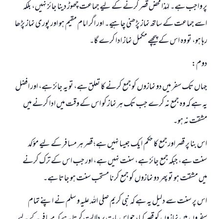
پر واجب ہے۔ لہٰذا محض قصر کرنے کے لیے جماعت چھوڑ دینا جائز نہیں، بلکہ
اسے جماعت کے ساتھ نماز پڑھنی چاہیے۔ اور اگر امام مقیم ہو اور پوری نماز پڑھا
رہا ہو، تو وہ اس کے پیچھے مکمل نماز ادا کرے گا۔
دوم:
جہاں تک سفر میں دو نمازوں کو جمع کرنے کا تعلق ہے، تو یہ جائز ہے، اور افضل
یہ ہے کہ وہ جمع نہ کرے جب تک ہر نماز کو اس کے وقت میں ادا کرنے میں
مشقت نہ ہو۔
اس بنا پر قصر اور جمع کا حکم ایک جیسا نہیں ہے؛ قصر ہر مسافر کے لیے مؤکد
سنت ہے، جبکہ جمع جائز ہے، سنت نہیں ہے، اور جب اس کے ترک کرنے
جواب نمبر 110845 نے نکاح ٹوٹنے سے بچایا۔
میں مشقت ہو تو پھر دو نمازوں کو جمع کرنا مستحب سنت ہو جاتا ہے۔
امت مسلمہ کے واسطے جوابات پیش کرنے کے لیے ہماری مدد کریں
اس پر سنت سے دلیل یہ ہے کہ نبی کریم صلی اللہ علیہ و سلم نے اپنے تمام
سفروں میں نمازوں کو قصر کیا، جو اس بات پر دلالت کرتا ہے کہ مسافر کے لیے