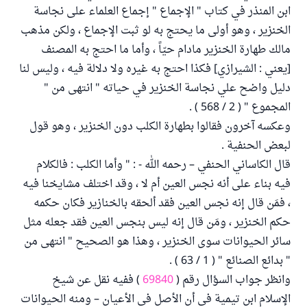
ابن المنذر في كتاب " الإجماع " إجماع العلماء على نجاسة
الخنزير ، وهو أولى ما يحتج به لو ثبت الإجماع ، ولكن مذهب
مالك طهارة الخنزير مادام حيّاً ، وأما ما احتج به المصنف
[يعني : الشيرازي] فكذا احتج به غيره ولا دلالة فيه ، وليس لنا
دليل واضح علي نجاسة الخنزير في حياته " انتهى من "
المجموع " ( 2 / 568 ) .
وعكسه آخرون فقالوا بطهارة الكلب دون الخنزير ، وهو قول
لبعض الحنفية .
قال الكاساني الحنفي – رحمه الله - : " وأما الكلب : فالكلام
فيه بناء على أنه نجس العين أم لا ، وقد اختلف مشايخنا فيه
، فمَن قال إنه نجس العين فقد ألحقه بالخنازير فكان حكمه
حكم الخنزير ، ومَن قال إنه ليس بنجس العين فقد جعله مثل
سائر الحيوانات سوى الخنزير ، وهذا هو الصحيح " انتهى من
" بدائع الصنائع " ( 1 / 63 ) .
وانظر جواب السؤال رقم (
69840
) ففيه نقل عن شيخ
الإسلام ابن تيمية في أن الأصل في الأعيان – ومنه الحيوانات