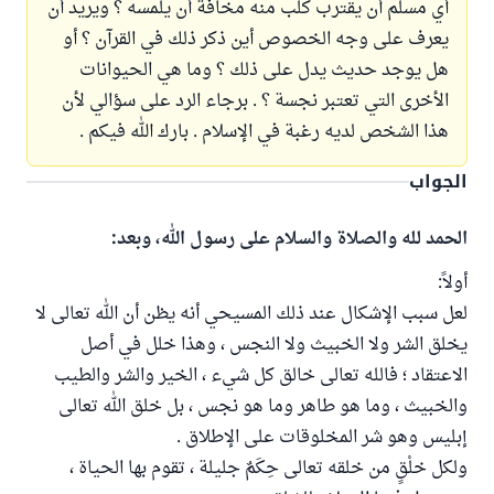
أي مسلم أن يقترب كلب منه مخافة أن يلمسه ؟ ويريد أن
يعرف على وجه الخصوص أين ذكر ذلك في القرآن ؟ أو
هل يوجد حديث يدل على ذلك ؟ وما هي الحيوانات
الأخرى التي تعتبر نجسة ؟ . برجاء الرد على سؤالي لأن
هذا الشخص لديه رغبة في الإسلام . بارك الله فيكم .
الجواب
الحمد لله والصلاة والسلام على رسول الله، وبعد:
أولاً:
لعل سبب الإشكال عند ذلك المسيحي أنه يظن أن الله تعالى لا
يخلق الشر ولا الخبيث ولا النجس ، وهذا خلل في أصل
الاعتقاد ؛ فالله تعالى خالق كل شيء ، الخير والشر والطيب
والخبيث ، وما هو طاهر وما هو نجس ، بل خلق الله تعالى
إبليس وهو شر المخلوقات على الإطلاق .
ولكل خلْقٍ من خلقه تعالى حِكَمٌ جليلة ، تقوم بها الحياة ،