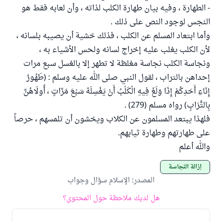
- الطهارة ، وفيه بيان طهارة الكلب لذاته ، وأن لعابه فقط هو
النجس لوجود النص على ذلك .
وأما ابتعاد المسلم عن الكلب ، فذلك خشية أن يصيبه بلسانه ،
لأن الكلب يغلب عليه إخراج لسانه ولحس الأشياء به ،
ونجاسة الكلب نجاسة مغلظة لا تطهر إلا بالغسل سبع مرات
إحداهن بالتراب ، لقول النبي صلى الله عليه وسلم : (طَهُورُ
إِنَاءِ أَحَدِكُمْ إِذَا وَلَغَ فِيهِ الْكَلْبُ أَنْ يَغْسِلَهُ سَبْعَ مَرَّاتٍ ، أُولَاهُنَّ
بِالتُّرَابِ) رواه مسلم (279) .
فلهذا يبتعد المسلمون عن الكلاب ويخشون أن تلمسهم ، حرصاً
على طهارتهم وطهارة ثيابهم.
والله أعلم
إزالة النجاسة
المصدر
:
الإسلام سؤال وجواب
هل لديك ملاحظة حول المحتوى؟