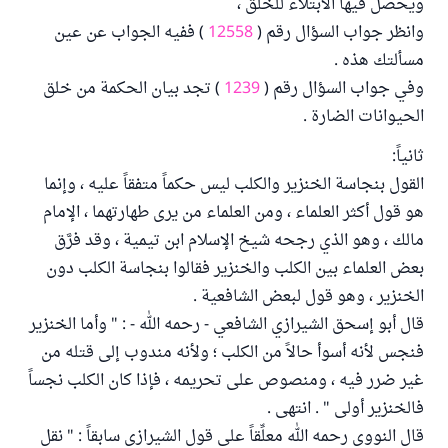
ويحصل فيها الابتلاء للخلق ،
وانظر جواب السؤال رقم (
12558
) ففيه الجواب عن عين
مسألتك هذه .
وفي جواب السؤال رقم (
1239
) تجد بيان الحكمة من خلق
الحيوانات الضارة .
ثانياً:
القول بنجاسة الخنزير والكلب ليس حكماً متفقاً عليه ، وإنما
هو قول أكثر العلماء ، ومن العلماء من يرى طهارتهما ، الإمام
مالك ، وهو الذي رجحه شيخ الإسلام ابن تيمية ، وقد فرَّق
بعض العلماء بين الكلب والخنزير فقالوا بنجاسة الكلب دون
الخنزير ، وهو قول لبعض الشافعية .
قال أبو إسحق الشيرازي الشافعي - رحمه الله - : " وأما الخنزير
فنجس لأنه أسوأ حالاً من الكلب ؛ ولأنه مندوب إلى قتله من
غير ضرر فيه ، ومنصوص على تحريمه ، فإذا كان الكلب نجساً
فالخنزير أولى " . انتهى .
قال النووي رحمه الله معلِّقاً على قول الشيرازي سابقاً : " نقل