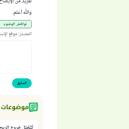
لمزيد من الإيضاح 
والله أعلم.
نواقض الوضوء
المصدر
:
موقع الإس
السابق
موضوعات 
تَتَخَيَّل خروج ال