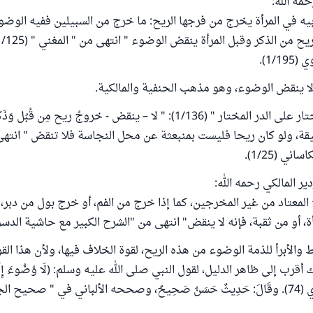
مه الله:
يه في المرأة يخرج من فرجها الريح: ما خرج من السبيلين ففيه الوضو
1/1).
 لا ينقض الوضوء، وهو مذهب الحنفية والمالكية.
جاء في " رد المحتار على الدر المختار " (1/136): " لا – ينقض - خروجُ ريح مِ
ة، ولو كان ريحا فليست بمنبعثة عن محل النجاسة فلا تنقض " انتهى.
ني (1/25).
ير المالكي رحمه الله:
 المعتاد من غير المخرجين، كما إذا خرج من الفم، أو خرج بول من دبر،
، أو من ثقبة، فإنه لا ينقض" انتهى من "الشرح الكبير مع حاشية الدسوقي" (8
والأبرأ للذمة الوضوء من هذه الريح، لقوة الخلاف فيها، ولأن هذا القو
قرب إلى ظاهر الدليل، لقول النبي صلى الله عليه وسلم: (لَا وُضُوءَ إِلَّا م
رِيحٍ) رواه الترمذي (74). وقَالَ: حَدِيثٌ حَسَنٌ صَحِيحٌ، وصححه الألباني في " صحيح