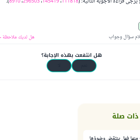
يرجى قراءة الأجوبة التالية: (
111818
،
145419
،
296503
،
8910
).
لام سؤال وجواب
هل لديك ملاحظة ح
هل انتفعت بهذه الإجابة؟
نعم
لا
ذات صلة
ريح منها فهل ينتقض وضوؤها