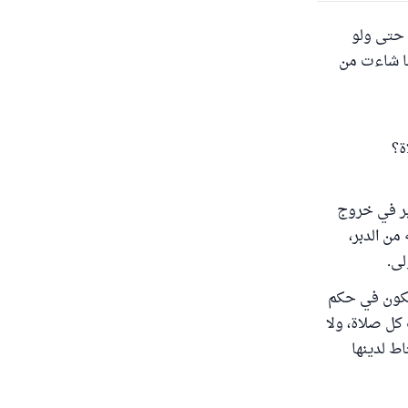
، حتى ولو
ما شاءت من
ة؟
دبر في خروج
من الدبر،
لى.
 تكون في حكم
كل صلاة، ولا
اط لدينها