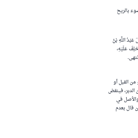
وء بالريح
عَبْدُ اللَّهِ بْنُ
حْلِفَ عَلَيْهِ،
 انتهى.
من القبل أو
ن الدبر، فينقض
 والأصل في
ن قال بعدم