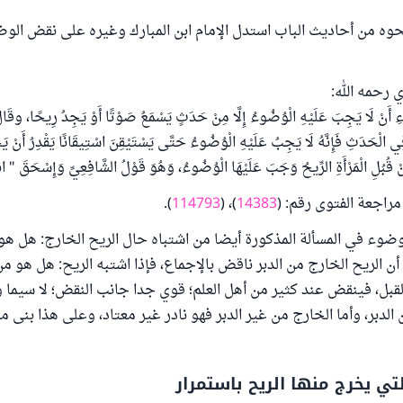
وه من أحاديث الباب استدل الإمام ابن المبارك وغيره على نقض الوض
ي رحمه الله:
ءِ أَنْ لَا يَجِبَ عَلَيْهِ الْوُضُوءُ إِلَّا مِنْ حَدَثٍ يَسْمَعُ صَوْتًا أَوْ يَجِدُ رِيحًا، وقَالَ 
فِي الْحَدَثِ فَإِنَّهُ لَا يَجِبُ عَلَيْهِ الْوُضُوءُ حَتَّى يَسْتَيْقِنَ اسْتِيقَانًا يَقْدِرُ أَنْ يَ
ْ قُبُلِ الْمَرْأَةِ الرِّيحُ وَجَبَ عَلَيْهَا الْوُضُوءُ، وَهُوَ قَوْلُ الشَّافِعِيِّ وَإِسْحَقَ "
مراجعة الفتوى رقم: (
14383
)، (
114793
).
وء في المسألة المذكورة أيضا من اشتباه حال الريح الخارج: هل هو 
أن الريح الخارج من الدبر ناقض بالإجماع، فإذا اشتبه الريح: هل هو م
القبل، فينقض عند كثير من أهل العلم؛ قوي جدا جانب النقض؛ لا سيما
الدبر، وأما الخارج من غير الدبر فهو نادر غير معتاد، وعلى هذا بنى م
تي يخرج منها الريح باستمرار