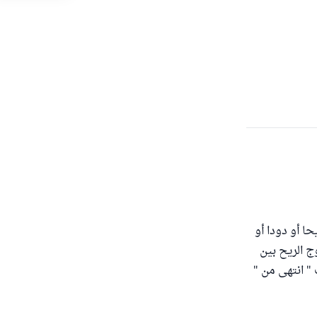
حا أو دودا أو
ج الريح بين
" انتهى من "