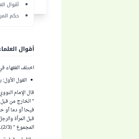
أقوال الع
حكم المرأ
أقوال العلما
اختلف الفقهاء في
القول الأول:
قال الإمام النووي
" الخارج من قبل ا
قيحا أو دما أو حص
قبل المرأة والرج
المجموع " (2/3). وينظر: " تحفة المحتاج " لابن حجر الهيتمي (1/127).