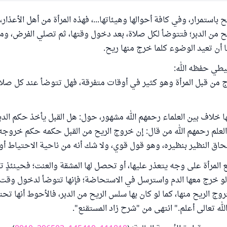
ح باستمرار، وفي كافة أحوالها وهيئاتها...، فهذه المرأة من أهل الأعذار
ح من الدبر؛ فتتوضأ لكل صلاة، بعد دخول وقتها، ثم تصلي الفرض، و
ها أن تعيد الوضوء كلما خرج منها ريح.
يطي حفظه الله:
ج من قبل المرأة وهو كثير في أوقات متفرقة، فهل تتوضأ عند كل صلا
ها خلاف بين العلماء رحمهم الله مشهور، حول: هل القبل يأخذ حكم ال
العلم رحمهم الله من قال: إن خروج الريح من القبل حكمه حكم خروجه 
حاق النظير بنظيره، وهو قول قوي، ولا شك أنه من ناحية الاحتياط أو
 المرأة على وجه يتعذر عليها، أو تحصل لها المشقة والعنت؛ فحينئذٍ
لو خرج معها الدم واسترسل في الاستحاضة؛ فإنها تتوضأ لدخول وقت 
وج الريح منها، كما لو كان بها سلس الريح من الدبر، فالأحوط أنها تحت
لله تعالى أعلم." انتهى من "شرح زاد المستقنع".