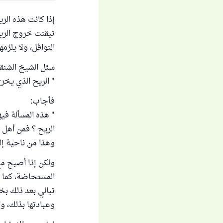
إذا كانت هذه الري
تيقنت خروج الري
النوافل، ولا يلزم
سئل الشيخ الشنق
" الريح الذي يخر
فأجاب:
" هذه المسألة في
الريح ؟ فمن أهل 
وهذا من ناحية إل
ولكن إذا أصبح مع
المستحاضة، كما 
تبالي بعد ذلك بخر
وعبادتها بذلك، وا