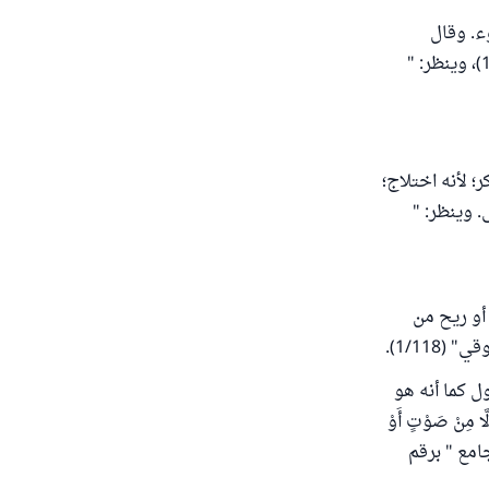
ء. وقال
القاضي: خروج الريح من الذكر وقبل المرأة ينقض الوضوء " انتهى من " المغني " (1/125)، وينظر: "
ن قُبُل وَذَكر؛ لأنه اختلاج؛
 وينظر: "
 أو ريح من
1/11).
ل كما أنه هو
ِنْ صَوْتٍ أَوْ
 الجامع " برقم