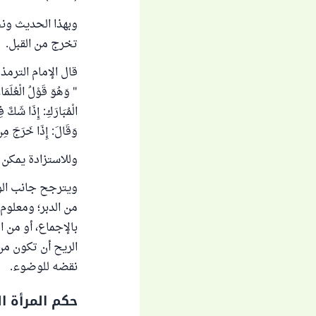
وبهذا الحديث ونح
تخرج من القبل.
قال الإمام الترمذ
" وَهُوَ قَوْلُ الْعُلَمَا
الْمُبَارَكِ: إِذَا شَكَّ 
وَقَالَ: إِذَا خَرَجَ مِن
وللاستزادة يمكن 
ويترجح جانب الوض
من الدبر؛ ومعلوم 
بالإجماع، أو من 
الريح أن تكون من 
نقضه للوضوء.
حكم المرأة ال