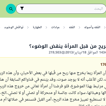
الفقه وأصوله
الفقه
عبادات
الطهارة
نواقض الوضوء
يح من قبل المرأة ينقض الوضوء؟
219,503
17
ن المرأة ربما يخرج منها ريح من قُبلها في بعض الأحيان، وأن هذه الري
كن الأغلب أنه لا يوجد صوت، وقد بيّنتم في فتاواكم السابقة أن هذا
مرتبط بهذا الموضوع، فلو فرضنا أن امرأة تعاني من خروج هذه الريح 
ها وهيئاتها، سواء كانت جالسة أو متحركة أو تصلي أو لا تصلي..الخ،
 لا تستطيع تمييز مخرج هذه الريح، أمن القبل فتستمر في صلاتها أم من