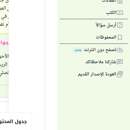
فتتوضأ من جدي
المقالات
فماذا تفعل الم
الكتب
هل تستمر في صل
من الدبر، أم ت
أرسل سؤالاً
المحفوظات
ملخص الجوا
تصفح دون انترنت
جديد
لا شك أن الأحو
شاركنا ملاحظاتك
كانت هذه الريح
وقتها ثم تصلي 
العودة للإصدار القديم
الجواب
جدول المحتو