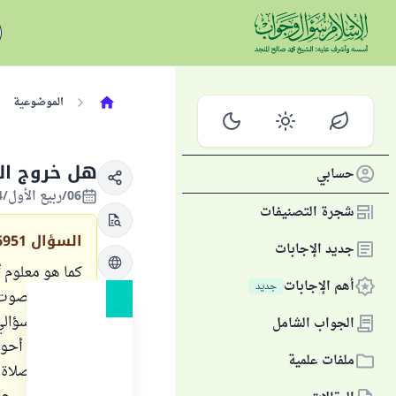
الموضوعية
هل خروج الر
حسابي
06/ربيع الأول/1434 الموافق 18/يناير/2013
شجرة التصنيفات
السؤال
6951
جديد الإجابات
كما هو معلوم أ
أهم الإجابات
جديد
يصاحبها صوت، ل
الوضوء، سؤالي 
الجواب الشامل
وفي كافة أحوال
ملفات علمية
أنها في الصلاة