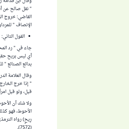
وقال ابن قدامة رح
" نقل صالح عن أب
الإنصاف " للمرداوي (95
القول الثاني:
أي ليس بريح حقيق
بدائع الصنائع " للكاسا
وقال العلامة الدرد
" إذا خرج الخارج
قبل، ولو قبل امرأة
ولا شك أن الأحوط 
الأحوط، فهو كذلك أ
(7572).