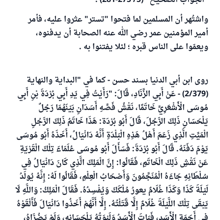
"الجواب الصحيح" (5/ 275-281) .
واشتُهر أن المسلمين لما فتحوا "تستر" عثروا عليه، فأمر
أمير المؤمنين عمر رضي الله عنه الصحابة أن يدفنوه،
ويعمّوا على الناس قبره ؛ لئلا يفتنوا به .
روى ابن أبي الدنيا بسند حسن - كما في "البداية والنهاية
(2/379) - عَنْ أَبِي الزِّنَادِ، قَالَ: "رَأَيْتُ فِي يَدِ أَبِي بُرْدَةَ بْنِ أَبِي
مُوسَى الْأَشْعَرِيِّ خَاتَمًا، نَقْشُ فَصِّهِ أَسَدَانِ بَيْنَهُمَا رَجُلٌ
يَلْحَسَانِ ذَلِكَ الرَّجُلَ، قَالَ أَبُو بُرْدَة: هَذَا خَاتَمُ ذَلِكَ الرَّجُلِ
الْمَيِّتِ الَّذِي زَعَمَ أَهْلُ هَذِهِ الْبَلْدَةِ أَنَّهُ دَانْيَالُ، أَخَذَهُ أَبُو مُوسَى
يَوْمَ دَفَنَهُ. قَالَ أَبُو بُرْدَةَ: فَسَأَلَ أَبُو مُوسَى عُلَمَاءَ تِلْكَ الْقَرْيَةِ
عَنْ نَقْشِ ذَلِكَ الْخَاتَمِ، فَقَالُوا: إِنَّ الْمَلِكَ الَّذِي كَانَ دَانْيَالُ فِي
سُلْطَانِهِ جَاءَهُ الْمُنَجِّمُونَ وَأَصْحَابُ الْعِلْمِ، فَقَالُوا لَهُ: إِنَّهُ يُولَدُ
لَيْلَةَ كَذَا وَكَذَا غُلَامٌ يعورُ مُلْكَكَ وَيُفْسِدُهُ. فَقَالَ الْمَلِكُ: وَاللَّهِ لَا
يَبْقَى تِلْكَ اللَّيْلَةَ غُلَامٌ إِلَّا قَتَلْتُهُ. إِلَّا أَنَّهُمْ أَخَذُوا دَانْيَالَ فَأَلْقَوْهُ
فِي أَجَمَةِ الْأَسَدِ، فَبَاتَ الْأَسَدُ وَلَبْوَتُهُ يَلْحَسَانِهِ، وَلَمْ يَضُرَّاهُ،