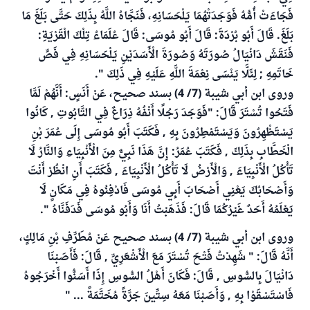
فَجَاءَتْ أُمُّهُ فَوَجَدَتْهُمَا يَلْحَسَانِهِ، فَنَجَّاهُ اللَّهُ بِذَلِكَ حَتَّى بَلَغَ مَا
بَلَغَ. قَالَ أَبُو بُرْدَةَ: قَالَ أَبُو مُوسَى: قَالَ عُلَمَاءُ تِلْكَ الْقَرْيَةِ:
فَنَقَشَ دَانْيَالُ صُورَتَهُ وَصُورَةَ الْأَسَدَيْنِ يَلْحَسَانِهِ فِي فَصِّ
خَاتَمِهِ ; لِئَلَّا يَنْسَى نِعْمَةَ اللَّهِ عَلَيْهِ فِي ذَلِكَ ".
وروى ابن أبي شيبة (7/ 4) بسند صحيح، عَنْ أَنَسٍ: أَنَّهُمْ لَمَّا
فَتَحُوا تُسْتَرَ قَالَ: "فَوَجَدَ رَجُلًا أَنْفُهُ ذِرَاعٌ فِي التَّابُوتِ , كَانُوا
يَسْتَظْهِرُونَ وَيَسْتَمْطِرُونَ بِهِ , فَكَتَبَ أَبُو مُوسَى إِلَى عُمَرَ بْنِ
الْخَطَّابِ بِذَلِكَ , فَكَتَبَ عُمَرُ: إِنَّ هَذَا نَبِيٌّ مِنَ الْأَنْبِيَاءِ وَالنَّارُ لَا
تَأْكُلُ الْأَنْبِيَاءَ , وَالْأَرْضُ لَا تَأْكُلُ الْأَنْبِيَاءَ , فَكَتَبَ أَنِ انْظُرْ أَنْتَ
وَأَصْحَابُكَ يَعْنِي أَصْحَابَ أَبِي مُوسَى فَادْفِنُوهُ فِي مَكَانٍ لَا
يَعْلَمُهُ أَحَدٌ غَيْرُكُمَا قَالَ: فَذَهَبْتُ أَنَا وَأَبُو مُوسَى فَدَفَنَّاهُ ".
وروى ابن أبي شيبة (7/ 4) بسند صحيح عَنْ مُطَرِّفِ بْنِ مَالِكٍ،
أَنَّهُ قَالَ: " شَهِدْتُ فَتْحَ تُسْتَرَ مَعَ الْأَشْعَرِيِّ , قَالَ: فَأَصَبْنَا
دَانْيَالَ بِالسُّوسِ , قَالَ: فَكَانَ أَهْلُ السُّوسِ إِذَا أَسَنُّوا أَخْرَجُوهُ
فَاسْتَسْقَوْا بِهِ , وَأَصَبْنَا مَعَهُ سِتِّينَ جَرَّةً مُخَتَّمَةً ... "