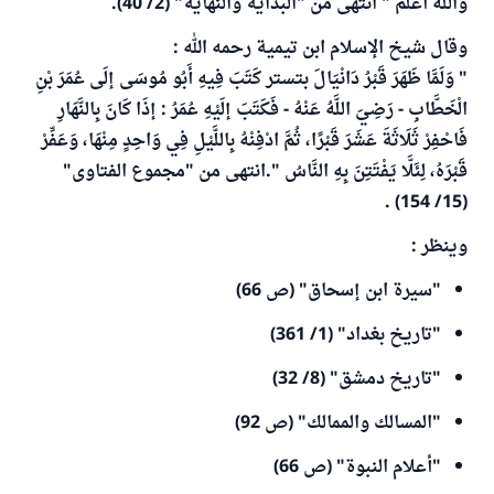
وَاللَّهُ أَعْلَمُ " انتهى من "البداية والنهاية" (2/ 40).
وقال شيخ الإسلام ابن تيمية رحمه الله :
" وَلَمَّا ظَهَرَ قَبْرُ دَانْيَالَ بتستر كَتَبَ فِيهِ أَبُو مُوسَى إلَى عُمَرَ بْنِ
الْخَطَّابِ - رَضِيَ اللَّهُ عَنْهُ - فَكَتَبَ إلَيْهِ عُمَرُ : إذَا كَانَ بِالنَّهَارِ
فَاحْفِرْ ثَلَاثَةَ عَشَرَ قَبْرًا، ثُمَّ ادْفِنْهُ بِاللَّيْلِ فِي وَاحِدٍ مِنْهَا، وَعَفِّرْ
قَبْرَهُ، لِئَلَّا يَفْتَتِنَ بِهِ النَّاسُ ".انتهى من "مجموع الفتاوى"
(15/ 154) .
وينظر :
"سيرة ابن إسحاق" (ص 66)
"تاريخ بغداد" (1/ 361)
"تاريخ دمشق" (8/ 32)
"المسالك والممالك" (ص 92)
"أعلام النبوة" (ص 66)