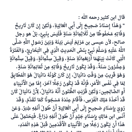
قال ابن كثير رحمه الله :
" وَهَذَا إِسْنَادٌ صَحِيحٌ إِلَى أَبِي الْعَالِيَةِ، وَلَكِنْ إِنْ كَانَ تَارِيخُ
وَفَاتِهِ مَحْفُوظًا مِنْ ثَلَاثِمِائَةِ سَنَةٍ فَلَيْسَ بِنَبِيٍّ، بَلْ هو رجل
صالح، لأن عيسى بن مَرْيَمَ لَيْسَ بَيْنَهُ وَبَيْنَ رَسُولِ اللَّهِ صَلَّى
اللَّهُ عَلَيْهِ وَسَلَّمَ نَبِيٌّ بِنَصِّ الْحَدِيثِ الَّذِي فِي الْبُخَارِيِّ، وَالْفَتْرَةُ
الَّتِي كَانَتْ بَيْنَهُمَا أَرْبَعُمِائَةِ سَنَةٍ، وَقِيلَ سِتُّمِائَةٍ، وَقِيلَ سِتُّمِائَةٍ
وَعِشْرُونَ سَنَةً، وَقَدْ يَكُونُ تَارِيخُ وَفَاتِهِ مِنْ ثَمَانِمِائَةِ سَنَةٍ،
وَهُوَ قَرِيبٌ مِنْ وَقْتِ دَانْيَالَ، إِنْ كَانَ كَوْنُهُ دَانْيَالَ هُوَ الْمُطَابِقَ
لِمَا فِي نَفْسِ الْأَمْرِ، فَإِنَّهُ قَدْ يَكُونُ رَجُلًا آخَرَ، إِمَّا مِنَ الْأَنْبِيَاءِ
أَوِ الصَّالِحِين،َ وَلَكِنْ قَرُبَتِ الظُّنُونُ أَنَّهُ دَانْيَالُ، لِأَنَّ دَانْيَالَ كَانَ
قَدْ أَخَذَهُ مَلِكُ الْفُرْسِ، فَأَقَامَ عِنْدَهُ مَسْجُونًا كَمَا تَقَدَّمَ. وَقَدْ
رُوِيَ بِإِسْنَادٍ صَحِيحٍ إِلَى أَبِي الْعَالِيَةِ أَنَّ طُولَ أَنْفِهِ شِبْرٌ. وَعَنْ
أَنَسِ ابن مَالِكٍ بِإِسْنَادٍ جَيِّدٍ أَنَّ طُولَ أَنْفِهِ ذِرَاعٌ. فَيَحْتَمِلُ عَلَى
هَذَا أَنْ يَكُونَ رَجُلًا مِنَ الْأَنْبِيَاءِ الْأَقْدَمِينَ قَبْلَ هَذِهِ الْمُدَدِ،