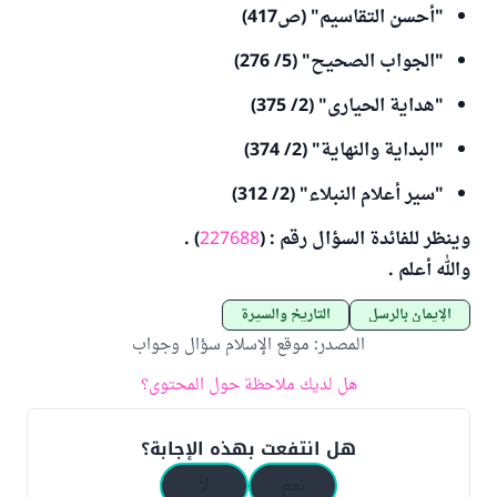
"أحسن التقاسيم" (ص417)
"الجواب الصحيح" (5/ 276)
"هداية الحيارى" (2/ 375)
"البداية والنهاية" (2/ 374)
"سير أعلام النبلاء" (2/ 312)
وينظر للفائدة السؤال رقم : (
227688
) .
والله أعلم .
الإيمان بالرسل
التاريخ والسيرة
المصدر
:
موقع الإسلام سؤال وجواب
هل لديك ملاحظة حول المحتوى؟
هل انتفعت بهذه الإجابة؟
نعم
لا