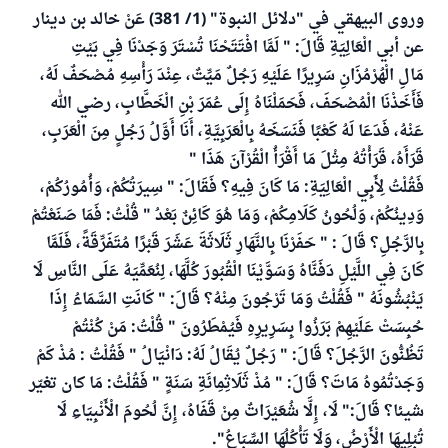
وروى البيهقي في "دلائل النبوة" (1/ 381) عَنْ خالد بن دينار
عن أبي الْعَالِيَةِ قَالَ: " لَمَّا افْتَتَحْنَا تُسْتَرَ وَجَدْنَا فِي بَيْتِ
مَالِ الْهُرْمُزَانِ سَرِيرًا عَلَيْهِ رَجُلٌ مَيِّتٌ، عِنْدَ رَأْسِهِ مُصْحَفٌ لَهُ،
فَأَخَذْنَا الْمُصْحَفَ، فَحَمَلْنَاهُ إِلَى عُمَرَ بْنِ الْخَطَّابِ، رضي الله
عَنْهُ، فَدَعَا لَهُ كَعْبًا فَنَسَخَهُ بِالْعَرَبِيَّةِ، أَنَا أَوَّلُ رَجُلٍ مِنَ الْعَرَبِ،
قَرَأَهُ، قَرَأْتُهُ مِثْلَ مَا أَقْرَأُ الْقُرْآنَ هَذَا "
فَقُلْتُ لِأَبِي الْعَالِيَةِ: مَا كَانَ فِيهِ؟ فَقَالَ: " سِيرَتُكُمْ، وَأُمُورُكُمْ،
وَدِينُكُمْ، وَلُحُونُ كَلَامِكُمْ، وَمَا هُوَ كَائِنٌ بَعْدُ " قُلْتُ: فَمَا صَنَعْتُمْ
بِالرَّجُلِ؟ قَالَ : " حَفَرْنَا بِالنَّهَارِ ثَلَاثَةَ عَشَرَ قَبْرًا مُتَفَرِّقَةً، فَلَمَّا
كَانَ فِي اللَّيْلِ دَفَنَّاهُ وَسَوَّيْنَا الْقُبُورَ كُلَّهَا، لِنُعَمِّيَهُ عَلَى النَّاسِ لَا
يَنْبُشُونَهُ " فَقُلْتُ وَمَا تَرْجُونَ مِنْهُ؟ قَالَ: " كَانَتِ السَّمَاءُ إِذَا
حُبِسَتْ عَلَيْهِمْ بَرَزُوا بِسَرِيرِهِ فَيُمْطَرُونَ " قُلْتُ: مَنْ كُنْتُمْ
تَظُنُّونَ الرَّجُلَ؟ قَالَ: " رَجُلٌ يُقَالُ لَهُ: دَانْيَالُ " فَقُلْتُ : مُذْ كَمْ
وَجَدْتُمُوهُ مَاتَ؟ قَالَ: " مُذْ ثَلَاثِمِائَةِ سَنَةٍ " فَقُلْتُ: مَا كان تغيّر
شيئا؟ قَالَ:" لَا، إِلَّا شُعَيْرَاتٌ مِنْ قَفَاهُ، إِنَّ لُحُومَ الْأَنْبِيَاءِ لَا
تُبْلِيهَا الْأَرْضُ، وَلَا تَأْكُلُهَا السِّبَاعُ".