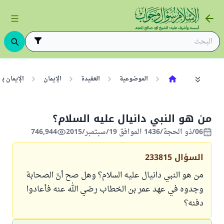
الموضوعية
العقيدة
الإيمان
الإيمان ب
من هو النبي دانيال عليه السلام؟
06/ذو الحجة/1436 الموافق 19/سبتمبر/2015
746,944
السؤال
233815
من هو النبي دانيال عليه السلام؟ وهل صح أنّ الصحابة
وجدوه في عهد عمر بن الخطاب رضي الله عنه فأعادوا
دفنه؟