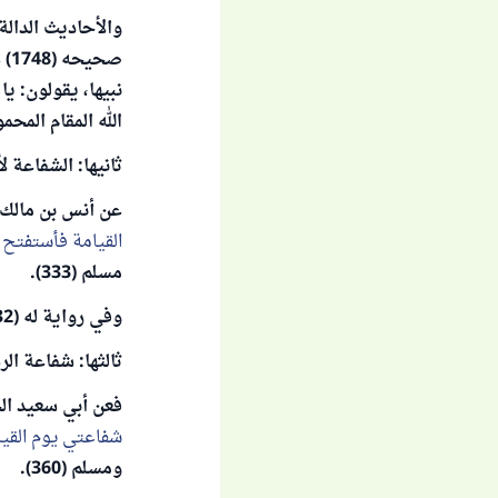
والأحاديث الدالة
صح
نبيها، يقولون: ي
الله المقام المحم
ثانيها: الشفاعة 
عن أنس بن مالك 
القيامة فأستفتح 
مسلم (333).
وفي رواية له (332):
ثالثها: شفاعة ال
فعن أبي سعيد ال
شفاعتي يوم القي
ومسلم (360).