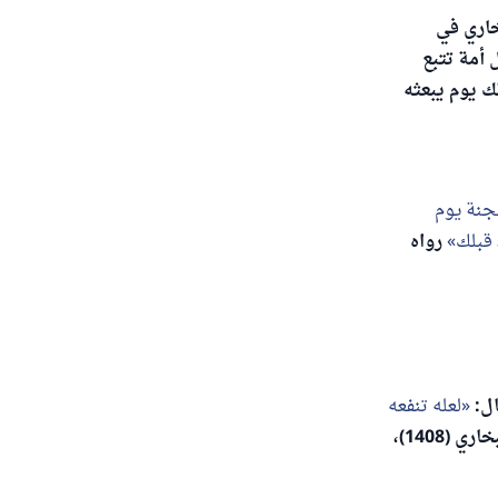
خاري في
كل أمة تتبع
لك يوم يبعثه
لجنة يوم
 قبلك
رواه
ال:
لعله تنفعه
رواه البخاري (1408)،