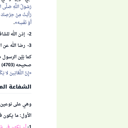
رَسُولُ اللَّهِ صَلَّى اللَ
رَأَيْتُ مِنْ حِرْصِكَ عَ
أَوْ نَفْسِه
.
2- إذن الله للشافع أن يشفع لقوله تعالى:
3- رضا الله عن الشافع، لقوله تعالى:
كما بَيَّن الرسول
صحيحه (4703) عن أبي الدرداء رضي الله عنه قال: سَمِعْتُ رَسُولَ اللَّهِ صَلَّى اللَّهُ عَلَيْهِ وَسَلَّمَ يَقُولُ:
إِنَّ اللَّعَّانِينَ لا ي
الشفاعة المت
وهي على نوعين:
الأول: ما يكون ف
1-
أن تكون في ش