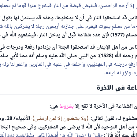
 إلا أرحم الراحمين، فيقبض قبضة من النار فيخرج منها قوما لم يعملو
ناس قد استحقوا النار في أن لا يدخلوها، وهذه قد يستدل لـها بقول
ما من مسلم يموت فيقوم على جنازته أربعون رجلا لا يشركون بالله شي
يدخل النار، فيشفعهم الله في ذلك.
ناس من أهل الإيمان قد استحقوا الجنة أن يزدادوا رفعة ودرجات في
ه عليه وسلم أنه دعــا لأبي سلمة فقال:
رفع درجته في المهديّين، واخلفه في عقبه في الغابرين واغفر لنا وله يا
 ونوّر له فيه
.
عة في الآخرة
ن الشفاعة في الآخرة لا تقع إلا
بشروط
هي:
ولا يشفعون إلا لمن ارتضى
الأنبي
عنه أَنَّهُ قَالَ:
قِيلَ يَا رَسُولَ اللَّهِ مَنْ أَسْعَدُ النَّاسِ بِشَفَاعَتِكَ يَوْمَ الْقِي