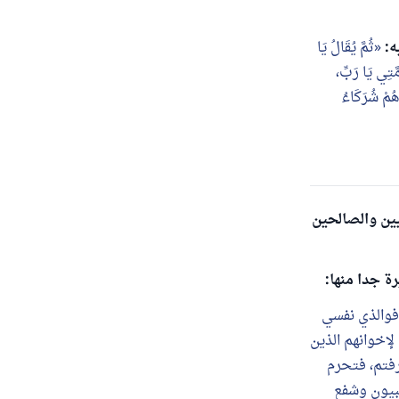
ه:
ثُمَّ يُقَالُ يَا
َّتِي يَا رَبِّ،
َهُمْ شُرَكَاءُ
يين والصالحين
رة جدا منها:
فوالذي نفسي
لإخوانهم الذين
رفتم، فتحرم
نبيون وشفع