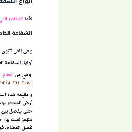
أنواع الشفا
فأما
الشفاعة التي
الشفاعة الخاص
وهي التي تكون ل
أولها: الشفاعة ا
وهي من
المقام 
يَبْعَثَكَ رَبُّكَ مَقَامً
وحقيقة هذه الشف
أرض المحشر يوم ا
حتى يفصل بين الع
منهم: لست لها، ح
فصل القضاء، فه