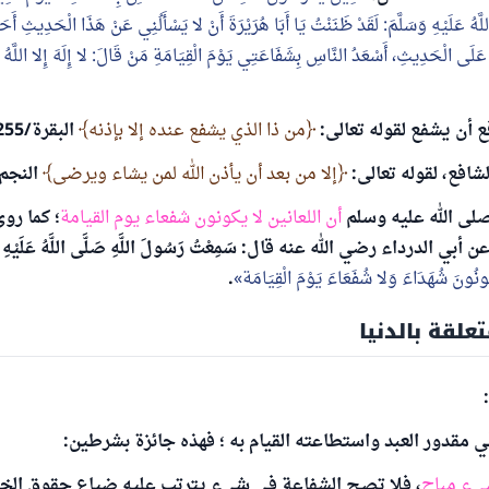
ّهُ عَلَيْهِ وَسَلَّمَ: لَقَدْ ظَنَنْتُ يَا أَبَا هُرَيْرَةَ أَنْ لا يَسْأَلُنِي عَنْ هَذَا الْحَدِيثِ أَحَد
لَى الْحَدِيثِ، أَسْعَدُ النَّاسِ بِشَفَاعَتِي يَوْمَ الْقِيَامَةِ مَنْ قَالَ: لا إِلَهَ إِلا اللَّهُ 
من ذا الذي يشفع عنده إلا بإذنه
البقرة/255.
إلا من بعد أن يأذن الله لمن يشاء ويرضى
النجم/26
 صلى الله عليه وسلم
أن اللعانين لا يكونون شفعاء يوم القيامة
؛ كما رو
َكُونُونَ شُهَدَاءَ وَلا شُفَعَاءَ يَوْمَ الْقِيَامَة
.
علقة بالدنيا
ي مقدور العبد واستطاعته القيام به ؛ فهذه جائزة بشرطين:
يء مباح
، فلا تصح الشفاعة في شيء يترتب عليه ضياع حقوق الخل