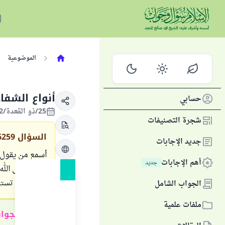
الموضوعية
أنواع الشفا
حسابي
25/ذو القعدة/1422 الموافق 08/فبراير/2002
شجرة التصنيفات
السؤال
6259
جديد الإجابات
أسمع من يقول ب
أهم الإجابات
جديد
لنبيه صلى الله
مع ذكر ما تستن
الجواب الشامل
ملفات علمية
ملخص الجوا