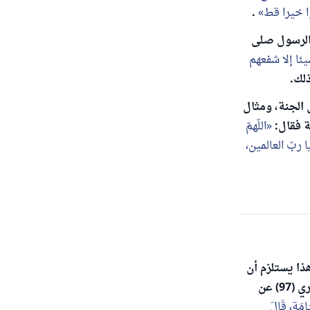
ا خيرا قط
.
 الرسول صلى
ئا إلا شفعهم
 الجنة، ومثال
اللّهمّ
 ربّ العالمين،
اء/ 28. وهذا يستلزم أن
يكون المشفوع له من أهل التوحيد لأن الله لا يرضى عن المشركين. وفي صحيح البخاري (97) عن
َامَةِ، قَالَ