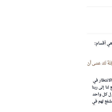
هي أقسام:
افِلَةً لَكَ عَسَى أَنْ
لانتظار في
نا إلى ربنا
ول كل واحد
شفع لهم في