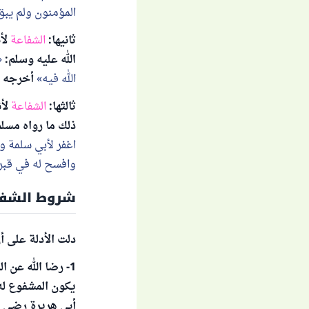
المؤمنون ولم يبق
ثانيها:
الشفاعة
لأ
الله عليه وسلم:
الله فيه
أخرجه مسلم (1577) فإن هذه شفاعة قبل أن 
ثالثها:
الشفاعة
لأ
ذلك ما رواه مسلم رحمه الله (1528): عن النبي صلى الل
اغفر لأبي سلمة وا
وافسح له في قبره،
شروط الشفا
دلت الأدلة على أ
1- رضا الله عن المشفوع له، لقول تعالى:
أبي هريرة رضي الله 