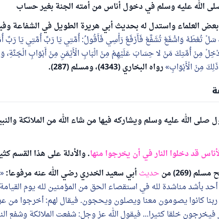
صلى الله عليه وسلم في دخول أناس من أمته الجنة بغير حساب
 بعض العلماء واستدل له بحديث أبي هريرة الطويل في الشفاعة وفي
 سَلْ تُعْطَهْ وَاشْفَعْ تُشَفَّعْ فَأَرْفَعُ رَأْسِي فَأَقُولُ: أُمَّتِي يَا رَبِّ أُمَّتِي يَا رَبِّ أُم
َدْخِلْ مِنْ أُمَّتِكَ مَنْ لا حِسَابَ عَلَيْهِمْ مِنْ الْبَابِ الْأَيْمَنِ مِنْ أَبْوَابِ الْجَنَّةِ، و
لِكَ مِنْ الْأَبْوَابِ
رواه البخاري (4343)، ومسلم (287).
ة
صلى الله عليه وسلم ويشاركه فيها من شاء الله من الملائكة والنب
أناس قد دخلوا النار في أن يخرجوا منها
. والأدلة على هذا القسم كثي
م (269) من
حديث
أبي سعيد الخدري رضي الله عنه مرفوعا:
أحد بأشد مناشدة لله في استقصاء الحق من المؤمنين لله يوم القيامة 
: ربنا كانوا يصومون معنا ويصلون ويحجون. فيقال لهم: أخرجوا من ع
فيخرجون خلقا كثيرا... فيقول الله عز وجل: شفعت الملائكة وشفع ال