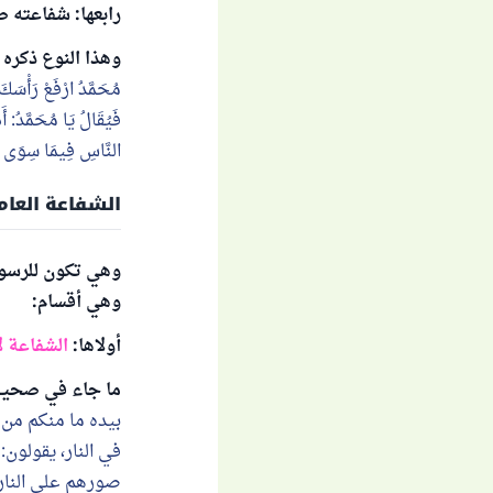
رابعها: شفاعته 
وهذا النوع ذكره
مُحَمَّدُ ارْفَعْ رَأْسَكَ
فَيُقَالُ يَا مُحَمَّدُ: أ
النَّاسِ فِيمَا سِوَى ذَ
الشفاعة العام
وهي تكون للرسول 
وهي أقسام:
أولاها:
الشفاعة ل
ما جاء في صحيح مسل
بيده ما منكم من 
في النار، يقولون
صورهم على النار 