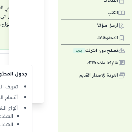
المقالات
الشفاعة هي الت
الكتب
التي تكون في ال
شروط وأنواع، 
أرسل سؤالاً
المحفوظات
تصفح دون انترنت
جديد
الجواب
شاركنا ملاحظاتك
جدول المحتو
العودة للإصدار القديم
تعريف ال
أقسام ال
أنواع الش
الشفاع
الشفاع