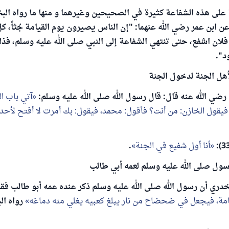
 على هذه الشفاعة كثيرة في الصحيحين وغيرهما و منها ما رواه الب
يحه (1748) عن ابن عمر رضي الله عنهما: "إن الناس يصيرون يوم القيامة جُثاً، 
ا فلان اشفع، حتى تنتهي الشفاعة إلى النبي صلى الله عليه وسلم، فذ
ود".
لأهل الجنة لدخول الجنة
رضي الله عنه قال: قال رسول الله صلى الله عليه وسلم:
آتي باب ا
فيقول الخازن: من أنت؟ فأقول: محمد، فيقول: بك أمرت لا أفتح لأحد
أنا أول شفيع في الجنة
.
رسول صلى الله عليه وسلم لعمه أبي طالب
خدري أن رسول الله صلى الله عليه وسلم ذكر عنده عمه أبو طالب فق
امة، فيجعل في ضحضاح من نار يبلغ كعبيه يغلي منه دماغه