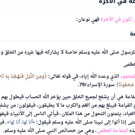
عة في الآخرة
 تكون في الآخرة
فهي نوعان:
ة
لرسول صلى الله عليه وسلم خاصة لا يشاركه فيها غيره من الخلق و
لعظمى
المحمود
الذي وعده الله إياه، في قوله تعالى:
وَمِنْ اللَّيْلِ فَتَهَجَّدْ بِهِ نَ
ا مَحْمُودًا
سورة الإسراء/79.
اعة هي أن يشفع لجميع الخلق حين يؤخر الله الحساب فيطول بهم ا
لقيامة فيبلغ بهم من الغم والكرب ما لا يطيقون، فيقولون: من يشفع ل
باد، يتمنون التحول من هذا المكان، فيأتي الناس إلى الأنبياء فيق
تى إذا أتوا إلى نبينا صلى الله عليه وسلم فيقول:
أنا لها، أنا لها
. في
ذه
الشفاعة العظمى
، وهي من خصائص النبي صلى الله عليه وسلم.