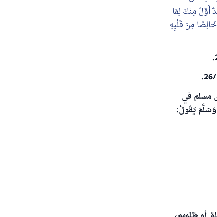
ٌ أَوَّلُ مِنْكَ لِمَا
خَالِصًا مِنْ قَلْبِهِ
.
ى مسلم في
ق أو ظلمهم،