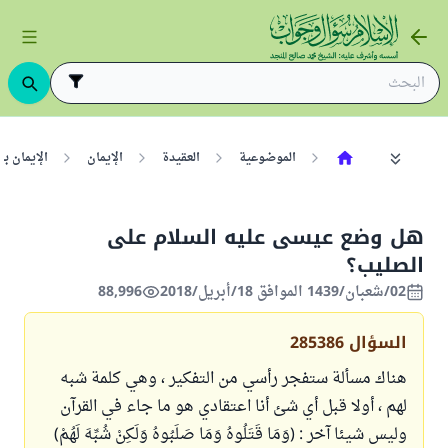
الموضوعية
العقيدة
الإيمان
الإيمان ب
هل وضع عيسى عليه السلام على
الصليب؟
02/شعبان/1439 الموافق 18/أبريل/2018
88,996
السؤال
285386
هناك مسألة ستفجر رأسي من التفكير ، وهي كلمة شبه
لهم ، أولا قبل أي شئ أنا اعتقادي هو ما جاء في القرآن
وليس شيئا آخر : (وَمَا قَتَلُوهُ وَمَا صَلَبُوهُ وَلَكِنْ شُبِّهَ لَهُمْ)