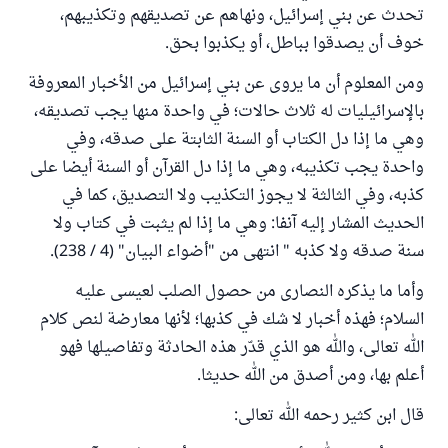
تحدث عن بني إسرائيل، ونهاهم عن تصديقهم وتكذيبهم،
خوف أن يصدقوا بباطل، أو يكذبوا بحق.
ومن المعلوم أن ما يروى عن بني إسرائيل من الأخبار المعروفة
بالإسرائيليات له ثلاث حالات؛ في واحدة منها يجب تصديقه،
وهي ما إذا دل الكتاب أو السنة الثابتة على صدقه، وفي
واحدة يجب تكذيبه، وهي ما إذا دل القرآن أو السنة أيضا على
كذبه، وفي الثالثة لا يجوز التكذيب ولا التصديق، كما في
الحديث المشار إليه آنفا: وهي ما إذا لم يثبت في كتاب ولا
سنة صدقه ولا كذبه " انتهى من "أضواء البيان" (4 / 238).
وأما ما يذكره النصارى من حصول الصلب لعيسى عليه
السلام؛ فهذه أخبار لا شك في كذبها؛ لأنها معارضة لنص كلام
الله تعالى، والله هو الذي قدّر هذه الحادثة وتفاصيلها فهو
أعلم بها، ومن أصدق من الله حديثا.
قال ابن كثير رحمه الله تعالى: