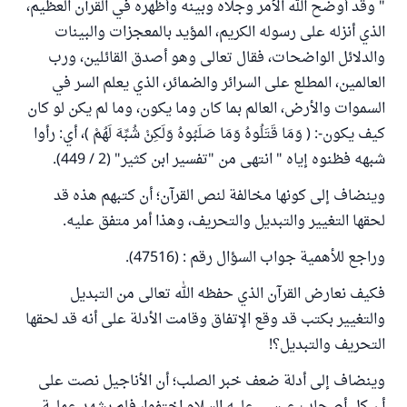
" وقد أوضح الله الأمر وجلاه وبينه وأظهره في القرآن العظيم،
الذي أنزله على رسوله الكريم، المؤيد بالمعجزات والبينات
والدلائل الواضحات، فقال تعالى وهو أصدق القائلين، ورب
العالمين، المطلع على السرائر والضمائر، الذي يعلم السر في
السموات والأرض، العالم بما كان وما يكون، وما لم يكن لو كان
كيف يكون-: ( وَمَا قَتَلُوهُ وَمَا صَلَبُوهُ وَلَكِنْ شُبِّهَ لَهُمْ )، أي: رأوا
شبهه فظنوه إياه " انتهى من "تفسير ابن كثير" (2 / 449).
وينضاف إلى كونها مخالفة لنص القرآن؛ أن كتبهم هذه قد
لحقها التغيير والتبديل والتحريف، وهذا أمر متفق عليه.
وراجع للأهمية جواب السؤال رقم : (47516).
فكيف نعارض القرآن الذي حفظه الله تعالى من التبديل
والتغيير بكتب قد وقع الإتفاق وقامت الأدلة على أنه قد لحقها
التحريف والتبديل؟!
وينضاف إلى أدلة ضعف خبر الصلب؛ أن الأناجيل نصت على