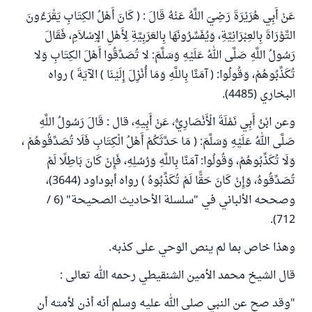
عَنْ أَبِي هُرَيْرَةَ رَضِيَ اللَّهُ عَنْهُ قَالَ : ( كَانَ أَهْلُ الكِتَابِ يَقْرَءُونَ
التَّوْرَاةَ بِالعِبْرَانِيَّةِ، وَيُفَسِّرُونَهَا بِالعَرَبِيَّةِ لِأَهْلِ الإِسْلاَمِ، فَقَالَ
رَسُولُ اللَّهِ صَلَّى اللهُ عَلَيْهِ وَسَلَّمَ: لا تُصَدِّقُوا أَهْلَ الكِتَابِ وَلا
تُكَذِّبُوهُمْ، وَقُولُوا: ( آمَنَّا بِاللَّهِ وَمَا أُنْزِلَ إِلَيْنَا ) الآيَةَ ) رواه
البخاري (4485).
وعن ابْنُ أَبِي نَمْلَةَ الْأَنْصَارِيُّ، عَنْ أَبِيهِ، قال : قَالَ رَسُولُ اللَّهِ
صَلَّى اللهُ عَلَيْهِ وَسَلَّمَ: ( مَا حَدَّثَكُمْ أَهْلُ الْكِتَابِ فَلَا تُصَدِّقُوهُمْ ،
وَلَا تُكَذِّبُوهُمْ، وَقُولُوا: آمَنَّا بِاللَّهِ وَرُسُلِهِ، فَإِنْ كَانَ بَاطِلًا لَمْ
تُصَدِّقُوهُ، وَإِنْ كَانَ حَقًّا لَمْ تُكَذِّبُوهُ ) رواه أبوداود (3644)،
وصححه الألباني في "سلسلة الأحاديث الصحيحة" (6 /
712).
وهذا خاص بما لم ينص الوحي على كذبه.
قال الشيخ محمد الأمين الشنقيطي رحمه الله تعالى :
"وقد صح عن النبي صلى الله عليه وسلم أنه أذن لأمته أن