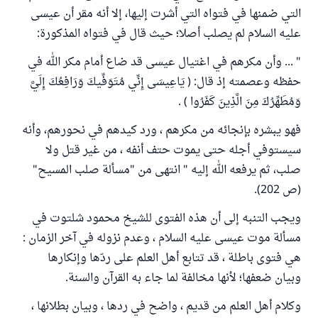
التي ضمنها في فتواه التي أشرت إليها، إلا أنه مقر أن عيسى
عليه السلام لم يصلب أصلا؛ حيث قال في فتواه المذكورة:
" ... وأن مكرهم في اغتيال عيسى قد ضاع أمام مكر الله في
حفظه وعصمته إذ قال: ( يَاعِيسَى إِنِّي مُتَوَفِّيكَ وَرَافِعُكَ إِلَيَّ
وَمُطَهِّرُكَ مِنَ الَّذِينَ كَفَرُوا ) .
فهو يبشره بإنجائه من مكرهم ، ورد كيدهم في نحورهم، وأنه
سيستوفي أجله حتى يموت حتف أنفه ، من غير قتل ولا
صلب، ثم يرفعه الله إليه " انتهى من "مسألة صلب المسيح"
(ص 202).
ويجب التنبه إلى أن هذه الفتوى للشيخ محمود شلتوت في
مسألة موت عيسى عليه السلام ، وعدم نزوله في آخر الزمان :
هي فتوى باطلة ، قد تتابع أهل العلم على ردّها وإنكارها
وبيان ضعفها؛ لأنها مخالفة لما جاء به القرآن والسنة.
وكلام أهل العلم من قديم ، واضح في ردها ، وبيان بطلانها ،