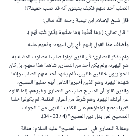
أن كل أصحاب عيسى عليه السلام اختفوا، فلم يشهد عملية
الصلب أحد منهم فكيف يثبتون أنه قد صلب حقيقة؟!
قال شيخ الإسلام ابن تيمية رحمه الله تعالى:
" قال تعالى: ( وَمَا قَتَلُوهُ وَمَا صَلَبُوهُ وَلَكِنْ شُبِّهَ لَهُمْ ).
وأضاف هذا القول إليهم -أي إلى اليهود- وذمهم عليه.
ولم يذكر النصارى؛ لأن الذين تولوا صلب المصلوب المشبه به
هم اليهود، ولم يكن أحد من النصارى شاهدا هذا معهم، بل كان
الحواريون خائفين غائبين، فلم يشهد أحد منهم الصلب، وإنما
شهده اليهود وهم الذين أخبروا الناس أنهم صلبوا المسيح،
والذين نقلوا أن المسيح صلب من النصارى وغيرهم، إنما نقلوه
عن أولئك اليهود وهم شُرَطٌ من أعوان الظلمة، لم يكونوا خلقا
كثيرا يمتنع تواطؤهم على الكذب " انتهى من " الجواب
الصحيح لمن بدل دين المسيح" (4 / 33 - 34).
ومقالة النصارى في "صلب المسيح" عليه السلام : مقالة