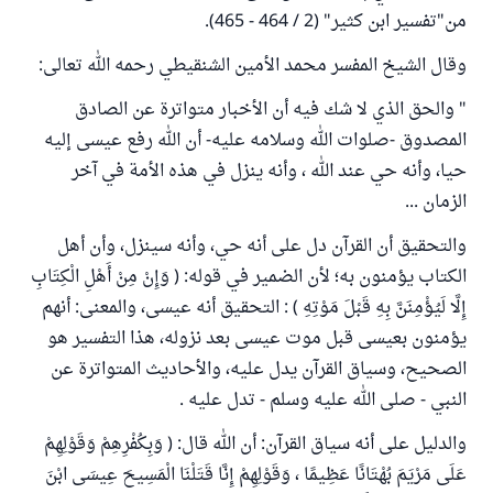
من"تفسير ابن كثير" (2 / 464 - 465).
وقال الشيخ المفسر محمد الأمين الشنقيطي رحمه الله تعالى:
" والحق الذي لا شك فيه أن الأخبار متواترة عن الصادق
المصدوق -صلوات الله وسلامه عليه- أن الله رفع عيسى إليه
حيا، وأنه حي عند الله ، وأنه ينزل في هذه الأمة في آخر
الزمان ...
والتحقيق أن القرآن دل على أنه حي، وأنه سينزل، وأن أهل
الكتاب يؤمنون به؛ لأن الضمير في قوله: ( وَإِنْ مِنْ أَهْلِ الْكِتَابِ
إِلَّا لَيُؤْمِنَنَّ بِهِ قَبْلَ مَوْتِهِ ) : التحقيق أنه عيسى، والمعنى: أنهم
يؤمنون بعيسى قبل موت عيسى بعد نزوله، هذا التفسير هو
الصحيح، وسياق القرآن يدل عليه، والأحاديث المتواترة عن
النبي - صلى الله عليه وسلم - تدل عليه .
والدليل على أنه سياق القرآن: أن الله قال: ( وَبِكُفْرِهِمْ وَقَوْلِهِمْ
عَلَى مَرْيَمَ بُهْتَانًا عَظِيمًا ، وَقَوْلِهِمْ إِنَّا قَتَلْنَا الْمَسِيحَ عِيسَى ابْنَ