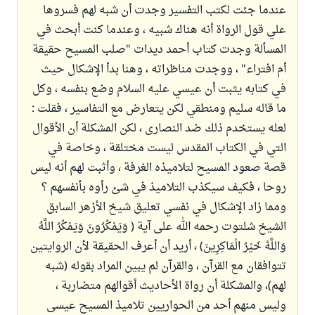
عندما جئت لكتب التفسير وجدت أن شبه لهم فسروها
علي قول الرواة أنه هناك شبيه ، وعندما كنت أبحث في
المسألة وجدت كتاب أحمد ديدات "صلب المسيح حقيقة
أم افتراء" ، ووجدت مناظراته ، وهنا بدأ الإشكال حيث
في كتابه يثبت أن عيسي عليه السلام وضع بنفسه ، وكل
ما قاله سليم ومنطقي لكن يتعارض مع التفاسير ، فقلت :
لعله يستخدم ذلك ضد النصارى ، لكن المشكلة أن الأقوال
التي في الكتاب المقدس ليست مختلقة ، وخاصة في
قصة صعود المسيح لتلاميذه الغرفة ، وأثبت لهم أنه ليس
روحا ، فكيف سيكذب التلاميذ في شئ رأوه بأنفسهم ؟
ومما زاد الإشكال في نفسي تعليق شيخ الأزهر السابق
الشيخ شلتوت رحمه الله على آية ( وَيَمْكُرُونَ وَيَمْكُرُ اللَّهُ
وَاللَّهُ خَيْرُ الْمَاكِرِينَ) ، أريد أن أعرف الحقيقة لأن الروايتين
تتوافقان مع القرآن ، والقرآن لم يبين المراد بقوله (شبه
لهم)، والمشكلة أن رواة الأحاديث أقوالهم متضاربة ،
وليس منهم أحد من الحواريين تلاميذ المسيح عيسى