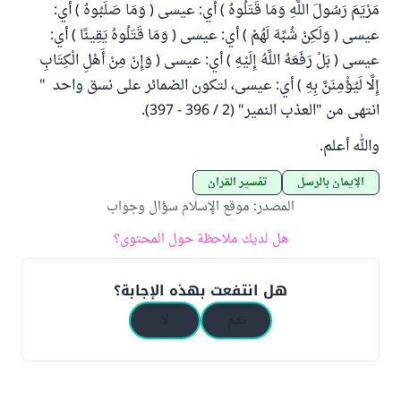
مَرْيَمَ رَسُولَ اللَّهِ وَمَا قَتَلُوهُ ) أي: عيسى ( وَمَا صَلَبُوهُ ) أي:
عيسى ( وَلَكِنْ شُبِّهَ لَهُمْ ) أي: عيسى ( وَمَا قَتَلُوهُ يَقِينًا ) أي:
عيسى ( بَلْ رَفَعَهُ اللَّهُ إِلَيْهِ ) أي: عيسى ( وَإِنْ مِنْ أَهْلِ الْكِتَابِ
إِلَّا لَيُؤْمِنَنَّ بِهِ ) أي: عيسى، لتكون الضمائر على نسق واحد "
انتهى من "العذب النمير" (2 / 396 - 397).
والله أعلم.
الإيمان بالرسل
تفسير القرآن
المصدر
:
موقع الإسلام سؤال وجواب
هل لديك ملاحظة حول المحتوى؟
هل انتفعت بهذه الإجابة؟
نعم
لا