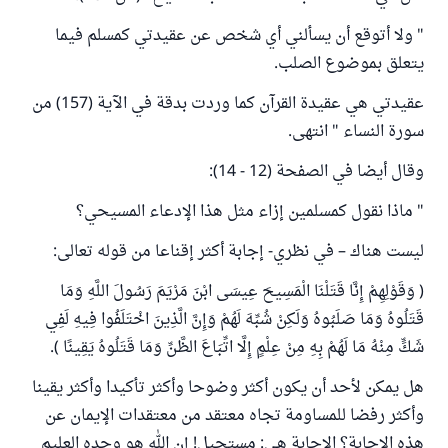
" ولا أتوقع أن يسألني أي شخص عن عقيدتي كمسلم فيما
يتعلق بموضوع الصلب.
عقيدتي هي عقيدة القرآن كما وردت بدقة في الآية (157) من
سورة النساء " انتهى.
وقال أيضا في الصفحة (12 - 14):
" ماذا نقول كمسلمين إزاء مثل هذا الإدعاء المسيحي؟
ليست هناك – في نظري- إجابة أكثر إقناعا من قوله تعالى:
( وَقَوْلِهِمْ إِنَّا قَتَلْنَا الْمَسِيحَ عِيسَى ابْنَ مَرْيَمَ رَسُولَ اللَّهِ وَمَا
قَتَلُوهُ وَمَا صَلَبُوهُ وَلَكِنْ شُبِّهَ لَهُمْ وَإِنَّ الَّذِينَ اخْتَلَفُوا فِيهِ لَفِي
شَكٍّ مِنْهُ مَا لَهُمْ بِهِ مِنْ عِلْمٍ إِلَّا اتِّبَاعَ الظَّنِّ وَمَا قَتَلُوهُ يَقِينًا ).
هل يمكن لأحد أن يكون أكثر وضوحا وأكثر تأكيدا وأكثر يقينا
وأكثر رفضا للمساومة تجاه معتقد من معتقدات الإيمان عن
هذه الإجابة؟ الإجابة هي: مستحيل! إن الله هو وحده العليم