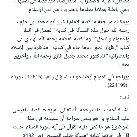
مضطربة غاية الاضطراب ، متعارضة، متناقضة في نفسها ،
وهي باطلة بطلانا معلوما بالضرورة من دين الإسلام .
ويمكنك مراجعة ما كتبه الإمام الكبير أبو محمد ابن حزم ،
رحمه الله حول هذه المسألة في كتابه "الفصل في الملل
والأهواء والنحل" ، وما كتبه العلامة رحمة الله الهندي في
كتابه "إظهار الحق"، وما جاء في كتاب " مناظرة بين الإسلام
والنصرانية" للدكتور محمد جميل غازي رحمه الله ، وآخرين
معه .
ويراجع في الموقع أيضا جواب السؤال رقم : (12615 ) ، ورقم
: (224199) .
ثانيا:
الشيخ أحمد ديدات رحمه الله تعالى، لم يثبت الصلب لعيسى
عليه السلام، بل هو ينص صراحة أن عقيدته في هذا
الموضوع هو ما نص عليه القرآن في آية سورة النساء؛ حيث
قال في خاتمة كتابه "مسألة صلب المسيح" (ص 182):