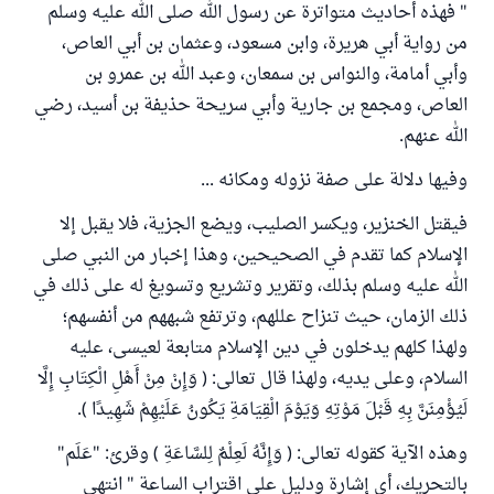
" فهذه أحاديث متواترة عن رسول الله صلى الله عليه وسلم
من رواية أبي هريرة، وابن مسعود، وعثمان بن أبي العاص،
وأبي أمامة، والنواس بن سمعان، وعبد الله بن عمرو بن
العاص، ومجمع بن جارية وأبي سريحة حذيفة بن أسيد، رضي
الله عنهم.
وفيها دلالة على صفة نزوله ومكانه ...
فيقتل الخنزير، ويكسر الصليب، ويضع الجزية، فلا يقبل إلا
الإسلام كما تقدم في الصحيحين، وهذا إخبار من النبي صلى
الله عليه وسلم بذلك، وتقرير وتشريع وتسويغ له على ذلك في
ذلك الزمان، حيث تنزاح عللهم، وترتفع شبههم من أنفسهم؛
ولهذا كلهم يدخلون في دين الإسلام متابعة لعيسى، عليه
السلام، وعلى يديه، ولهذا قال تعالى: ( وَإِنْ مِنْ أَهْلِ الْكِتَابِ إِلَّا
لَيُؤْمِنَنَّ بِهِ قَبْلَ مَوْتِهِ وَيَوْمَ الْقِيَامَةِ يَكُونُ عَلَيْهِمْ شَهِيدًا ).
وهذه الآية كقوله تعالى: ( وَإِنَّهُ لَعِلْمٌ لِلسَّاعَةِ ) وقرئ: "عَلَم"
بالتحريك، أي إشارة ودليل على اقتراب الساعة " انتهى