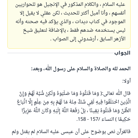
عليه السلام ، والكلام المذكور في الإنجيل هو للحواريين
أنفسهم ، وأنا أميل أكثر للحديث ، لكن عقلي لا يقبل إلا
الموجود في كتاب ديدات ، والذي يؤكد فيه صحته وأنه
ليس يستخدمه ضدهم فقط ، بالإضافة لتعليق شيخ
الأزهر السابق ، أرشدوني إلى الصواب .
الجواب
الحمد لله والصلاة والسلام على رسول الله، وبعد:
أولا:
قال الله تعالى:( وَمَا قَتَلُوهُ وَمَا صَلَبُوهُ وَلَكِنْ شُبِّهَ لَهُمْ وَإِنَّ
الَّذِينَ اخْتَلَفُوا فِيهِ لَفِي شَكٍّ مِنْهُ مَا لَهُمْ بِهِ مِنْ عِلْمٍ إِلَّا اتِّبَاعَ
الظَّنِّ وَمَا قَتَلُوهُ يَقِينًا ، بَلْ رَفَعَهُ اللَّهُ إِلَيْهِ وَكَانَ اللَّهُ عَزِيزًا
حَكِيمًا ) النساء /157 - 158.
فالقرآن نص بوضوح على أن عيسى عليه السلام لم يقتل ولم