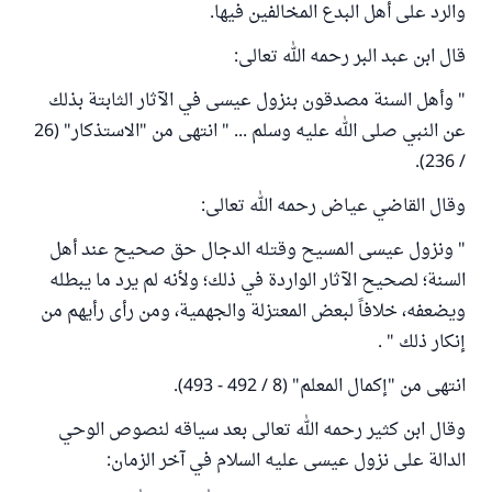
والرد على أهل البدع المخالفين فيها.
قال ابن عبد البر رحمه الله تعالى:
" وأهل السنة مصدقون بنزول عيسى في الآثار الثابتة بذلك
عن النبي صلى الله عليه وسلم ... " انتهى من "الاستذكار" (26
/ 236).
وقال القاضي عياض رحمه الله تعالى:
" ونزول عيسى المسيح وقتله الدجال حق صحيح عند أهل
السنة؛ لصحيح الآثار الواردة في ذلك؛ ولأنه لم يرد ما يبطله
ويضعفه، خلافاً لبعض المعتزلة والجهمية، ومن رأى رأيهم من
إنكار ذلك " .
انتهى من "إكمال المعلم" (8 / 492 - 493).
وقال ابن كثير رحمه الله تعالى بعد سياقه لنصوص الوحي
الدالة على نزول عيسى عليه السلام في آخر الزمان: