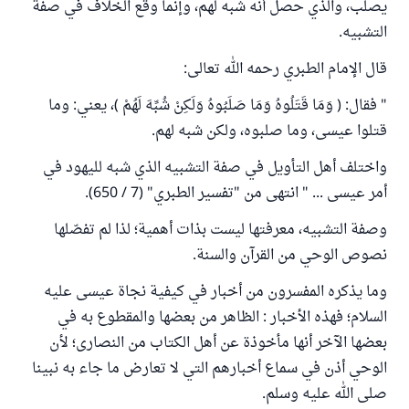
يصلب، والذي حصل أنه شبه لهم، وإنما وقع الخلاف في صفة
التشبيه.
قال الإمام الطبري رحمه الله تعالى:
" فقال: ( وَمَا قَتَلُوهُ وَمَا صَلَبُوهُ وَلَكِنْ شُبِّهَ لَهُمْ )، يعني: وما
قتلوا عيسى، وما صلبوه، ولكن شبه لهم.
واختلف أهل التأويل في صفة التشبيه الذي شبه لليهود في
أمر عيسى ... " انتهى من "تفسير الطبري" (7 / 650).
وصفة التشبيه، معرفتها ليست بذات أهمية؛ لذا لم تفصّلها
نصوص الوحي من القرآن والسنة.
وما يذكره المفسرون من أخبار في كيفية نجاة عيسى عليه
السلام؛ فهذه الأخبار : الظاهر من بعضها والمقطوع به في
بعضها الآخر أنها مأخوذة عن أهل الكتاب من النصارى؛ لأن
الوحي أذن في سماع أخبارهم التي لا تعارض ما جاء به نبينا
صلى الله عليه وسلم.