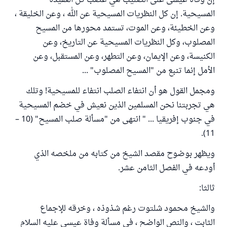
إن وفاة عيسى على الصليب هي عصب كل العقيدة
المسيحية. إن كل النظريات المسيحية عن الله ، وعن الخليقة ،
وعن الخطيئة، وعن الموت، تستمد محورها من المسيح
المصلوب، وكل النظريات المسيحية عن التاريخ، وعن
الكنيسة، وعن الإيمان، وعن التطهر، وعن المستقبل، وعن
الأمل إنما تنبع من "المسيح المصلوب" ...
ومجمل القول هو أن انتفاء الصلب انتفاء للمسيحية! وتلك
هي تجربتنا نحن المسلمين الذين نعيش في خضم المسيحية
في جنوب إفريقيا ... " انتهى من "مسألة صلب المسيح" (10 –
11).
ويظهر بوضوح مقصد الشيخ من كتابه من ملخصه الذي
أودعه في الفصل الثامن عشر.
ثالثا:
والشيخ محمود شلتوت رغم شذوذه ، وخرقه للإجماع
الثابت ، والنص الواضح ، في مسألة وفاة عيسى عليه السلام