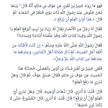
فهو ما رواه جُبَيْرُ بْنُ نُفَيْرٍ، عَنْ عَوْفِ بْنِ مَالِكٍ أَنَّهُ قَالَ:" بَيْنَمَا
نَحْنُ جُلُوسٌ عِنْدَ رَسُولِ اللهِ ذَاتَ يَوْمٍ، فَنَظَرَ فِي السَّمَاءِ، ثُمَّ
قَالَ:
هَذَا أَوَانُ الْعِلْمِ أَنْ يُرْفَعَ
.
فَقَالَ لَهُ رَجُلٌ مِنَ الْأَنْصَارِ يُقَالُ لَهُ: زِيَادُ بْنُ لَبِيدٍ: أَيُرْفَعُ الْعِلْمُ يَا
رَسُولَ اللهِ وَفِينَا كِتَابُ اللهِ، وَقَدْ عَلَّمْنَاهُ أَبْنَاءَنَا وَنِسَاءَنَا؟
فَقَالَ رَسُولُ اللهِ صَلَّى اللهُ عَلَيْهِ وَسَلَّمَ:
إِنْ كُنْتُ لَأَظُنُّكَ مِنْ
أَفْقَهِ أَهْلِ الْمَدِينَةِ، ثُمَّ ذَكَرَ ضَلَالَةَ أَهْلِ الْكِتَابَيْنِ، وَعِنْدَهُمَا مَا
عِنْدَهُمَا مِنْ كِتَابِ اللهِ عَزَّ وَجَلَّ
.
فَلَقِيَ جُبَيْرُ بْنُ نُفَيْرٍ شَدَّادَ بْنَ أَوْسٍ بِالْمُصَلَّى، فَحَدَّثَهُ هَذَا
الْحَدِيثَ عَنْ عَوْفِ بْنِ مَالِكٍ فَقَالَ: صَدَقَ عَوْفٌ، ثُمَّ قَالَ: وَهَلْ
تَدْرِي مَا رَفْعُ الْعِلْمِ؟
قَالَ: قُلْتُ: لَا أَدْرِي. قَالَ: ذَهَابُ أَوْعِيَتِهِ. قَالَ: وَهَلْ تَدْرِي أَيُّ
الْعِلْمِ أَوَّلُ أَنْ يُرْفَعَ؟ قَالَ: قُلْتُ: لَا أَدْرِي. قَالَ: الْخُشُوعُ، حَتَّى لَا
تَكَادُ تَرَى خَاشِعًا " .