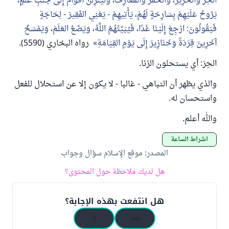
الحِرَ وَالحَرِيرَ، وَالخَمْرَ وَالمَعَازِفَ، وَلَيَنْزِلَنَّ أَقْوَامٌ إِلَى جَنْبِ عَلَمٍ،
يَرُوحُ عَلَيْهِمْ بِسَارِحَةٍ لَهُمْ، يَأْتِيهِمْ - يَعْنِي الفَقِيرَ - لِحَاجَةٍ
فَيَقُولُونَ: ارْجِعْ إِلَيْنَا غَدًا، فَيُبَيِّتُهُمُ اللَّهُ، وَيَضَعُ العَلَمَ، وَيَمْسَخُ
آخَرِينَ قِرَدَةً وَخَنَازِيرَ إِلَى يَوْمِ القِيَامَةِ
رواه البخاري (5590).
الحِرَ: أي يستحلون الزنا.
والذي يظهر أن التباهي - غالبا - لا يكون إلا عن استحلال للفعل
واستحسان له.
والله أعلم.
أشراط الساعة
المصدر
:
موقع الإسلام سؤال وجواب
هل لديك ملاحظة حول المحتوى؟
هل انتفعت بهذه الإجابة؟
نعم
لا