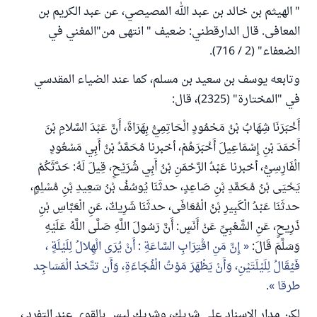
" الهيثم بن خالد بن عبد الله المصيصي، عن عبد الكريم بن
المعافى. قال الدارقطني: ضعيف " انتهى من"المغني في
الضعفاء" (2 / 716).
وتابعه يوسف بن سعيد بن مسلم، كما عند الضياء المقدسي
في "المختارة" (2325)، قال:
أَخْبَرَنَا شِهَابُ بْنُ مَحْمُودٍ الْحَاتِمِيُّ بِهَرَاةَ، أَنَّ عَبْدَ السَّلامِ بْنَ
أَحْمَدَ بْنِ إِسْمَاعِيلَ أَخْبَرَهُمْ، أخبرنا مُحَمَّدُ بْنُ أَبِي مَسْعُودٍ
الْفَارِسِيُّ، أخبرنا عَبْدُ الرَّحْمَنِ بْنُ أَبِي شُرَيْحٍ، قِيلَ لَهُ: حَدَّثَكُمْ
يَحْيَى بْنُ مُحَمَّدِ بْنِ صَاعِدٍ، حدثَنَا يُوسُفُ بْنُ سَعِيدِ بْنِ مُسْلِمٍ،
حدثَنَا عَبْدُ الْكَبِيرِ بْنُ الْمُعَافَى، حدثَنَا شَرِيكٌ، عَنِ الْعَبَّاسِ بْنِ
ذَرِيحٍ، عَنِ الشَّعْبِيِّ عَنْ أَنَسٍ: أَنَّ رَسُولَ اللَّهِ صَلَّى اللَّهُ عَلَيْهِ
وَسَلَّمَ قَالَ:
إِنَّ مَنِ اقْتِرَابِ السَّاعَةِ : أَنْ يُرَى الْهِلالُ لِلَيْلَةٍ ،
فَيُقَالُ لِلَيْلَتَيْنِ، وَأَنْ يَظْهَرَ مَوْتُ الْفُجَاءَةِ، وَأَن تتَّخذ الْمَسَاجِد
طرقا
.
لكن مدار الإسناد على شريك، وشريك ليس بالقوي عند التفرد ،