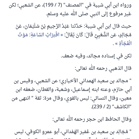
ورواه ابن أبي شيبة في "المصنف" (7 / 199)، عن الشعبي؛ لكن
غير مرفوع إلى النبي صلى الله عليه وسلم.
حيث قال ابن أبي شيبة: حَدَّثنا عَبْدُ الرَّحِيمِ بْنُ سُلَيْمَانَ، عَنْ
مُجَالِدٍ، عَن الشَّعْبِيِّ قَالَ: كَانَ يُقَالُ:
اقْتِرَابُ السَّاعَةِ: مَوْتُ
الْفَجْأةِ
.
لكن في إسناده مجالد، وفيه ضعف.
قال الذهبي رحمه الله تعالى:
" مجالد بن سعيد الهمداني الأخباري؛ عن الشعبي، وقيس بن
أبي حازم، وعنه ابنه إسماعيل، وشعبة، والقطان، ضعفه ابن
معين، وقال النسائي: ليس بالقوي، وقال مرة: ثقة " انتهى من
"الكاشف" (2 / 239).
وقال الحافظ ابن حجر رحمه الله تعالى:
" مُجَالِد بن سعيد بن عُمَير الهَمْداني، أبو عمرو الكوفي، ليس