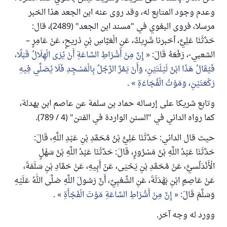
وعدم وجود المتابع له، وقد روى عنه ابن الجعد هذا الخبر
مرسلا، فروى البغوي في "مسند ابن الجعد" (2489)، قال:
حَدَّثَنَا عَلِيٌّ، أخبرنا شَرِيكٌ، عَنِ الْعَبَّاسِ بْنِ ذريحٍ، عَنْ عَامِرٍ –
الشعبي-، رَفَعَهُ قَالَ:
إِنَّ مِنْ أَشْرَاطِ السَّاعَةِ أَنْ يُرَى الْهِلَالُ قَبَلًا،
فَيُقَالُ هَذَا ابْنُ لَيْلَتَيْنِ، وَأَنْ يَمُرَّ الرَّجُلُ بِالْمَسْجِدِ فَلَا يُصَلِّي فِيهِ
رَكْعَتَيْنِ، وَمَوْتُ الْفُجَاءَةِ
.
وتابع شريكا على إرساله حماد بن سلمة عن عاصم ابن بهدلة،
كما رواه الداني في "السنن الواردة في الفتن" (4 / 789).
حيث قال الداني: حَدَّثَنَا عَلِيُّ بْنُ مُحَمَّدِ بْنِ عَبْدِ اللَّهِ، قَالَ:
حَدَّثَنَا عَبْدُ اللَّهِ بْنُ مَسْرُورٍ، قَالَ: حَدَّثَنَا عَبْدُ اللَّهِ بْنُ سَهْلٍ
الْأَنْدَلُسيُّ، عَنْ مُحَمَّدِ بْنِ يَحْيَى، عَنْ أَبِيهِ، عَنْ حَمَّادِ بْنِ سَلَمَةَ،
عَنْ عَاصِمِ ابْنِ بَهْدَلَةَ، عَنِ الشَّعْبِيِّ، أَنَّ رَسُولَ اللَّهِ صَلَّى اللهُ عَلَيْهِ
وَسَلَّمَ قَالَ:
إِنَّ مِنْ أَشْرَاطِ السَّاعَةِ مَوْتَ الْفَجْأَةِ
.
وورد له وجه آخر.