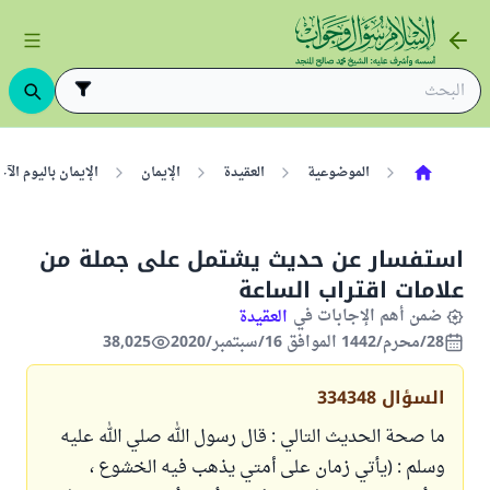
الموضوعية
العقيدة
الإيمان
الإيمان باليوم ال
استفسار عن حديث يشتمل على جملة من
علامات اقتراب الساعة
ضمن أهم الإجابات في
العقيدة
28/محرم/1442 الموافق 16/سبتمبر/2020
38,025
السؤال
334348
ما صحة الحديث التالي : قال رسول الله صلي الله عليه
وسلم : (يأتي زمان على أمتي يذهب فيه الخشوع ،