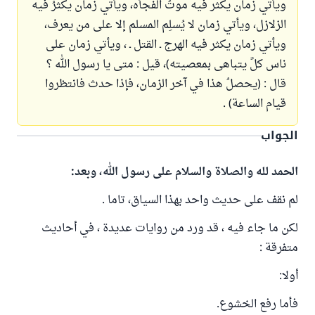
ويأتي زمان يكثر فيه موتُ الفجأه، ويأتي زمان يكثرُ فيه
الزﻻزل، ويأتي زمان ﻻ يُسلِم المسلم إﻻ على من يعرف،
ويأتي زمان يكثر فيه الهرج ـ القتل ـ ، ويأتي زمان على
ناس كلً يتباهى بمعصيته)، قيل : متى يا رسول الله ؟
قال : (يحصلُ هذا في آخر الزمان، فإذا حدث فانتظروا
قيام الساعة) .
الجواب
الحمد لله والصلاة والسلام على رسول الله، وبعد:
لم نقف على حديث واحد بهذا السياق، تاما .
لكن ما جاء فيه ، قد ورد من روايات عديدة ، في أحاديث
متفرقة :
أولا:
فأما رفع الخشوع.