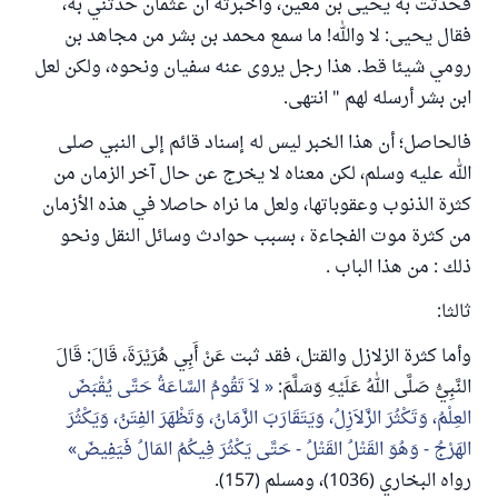
فحدثت به يحيى بن معين، وأخبرته أن عثمان حدثني به،
فقال يحيى: لا والله! ما سمع محمد بن بشر من مجاهد بن
رومي شيئا قط. هذا رجل يروى عنه سفيان ونحوه، ولكن لعل
ابن بشر أرسله لهم " انتهى.
فالحاصل؛ أن هذا الخبر ليس له إسناد قائم إلى النبي صلى
الله عليه وسلم، لكن معناه لا يخرج عن حال آخر الزمان من
كثرة الذنوب وعقوباتها، ولعل ما نراه حاصلا في هذه الأزمان
من كثرة موت الفجاءة ، بسبب حوادث وسائل النقل ونحو
ذلك : من هذا الباب .
ثالثا:
وأما كثرة الزلازل والقتل، فقد ثبت عَنْ أَبِي هُرَيْرَةَ، قَالَ: قَالَ
النَّبِيُّ صَلَّى اللهُ عَلَيْهِ وَسَلَّمَ:
لاَ تَقُومُ السَّاعَةُ حَتَّى يُقْبَضَ
العِلْمُ، وَتَكْثُرَ الزَّلاَزِلُ، وَيَتَقَارَبَ الزَّمَانُ، وَتَظْهَرَ الفِتَنُ، وَيَكْثُرَ
الهَرْجُ - وَهُوَ القَتْلُ القَتْلُ - حَتَّى يَكْثُرَ فِيكُمُ المَالُ فَيَفِيضَ
رواه البخاري (1036)، ومسلم (157).