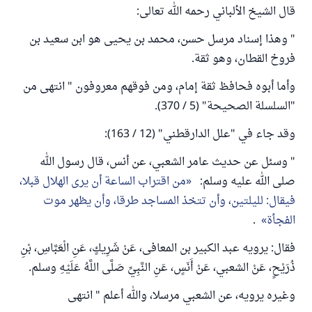
قال الشيخ الألباني رحمه الله تعالى:
" وهذا إسناد مرسل حسن، محمد بن يحيى هو ابن سعيد بن
فروخ القطان، وهو ثقة.
وأما أبوه فحافظ ثقة إمام، ومن فوقهم معروفون " انتهى من
"السلسلة الصحيحة" (5 / 370).
وقد جاء في "علل الدارقطني" (12 / 163):
" وسئل عن حديث عامر الشعبي، عن أنس، قال رسول الله
صلى الله عليه وسلم:
من اقتراب الساعة أن يرى الهلال قبلا،
فيقال: لليلتين، وأن تتخذ المساجد طرقا، وأن يظهر موت
الفجأة
.
فقال: يرويه عبد الكبير بن المعافى، عَنْ شَرِيكٍ، عَنِ الْعَبَّاسِ، بْنِ
ذُرَيْحٍ، عَنْ الشعبي، عَنْ أَنَسٍ، عَنِ النَّبِيِّ صَلَّى اللَّهُ عَلَيْهِ وسلم.
وغيره يرويه، عن الشعبي مرسلا، والله أعلم " انتهى