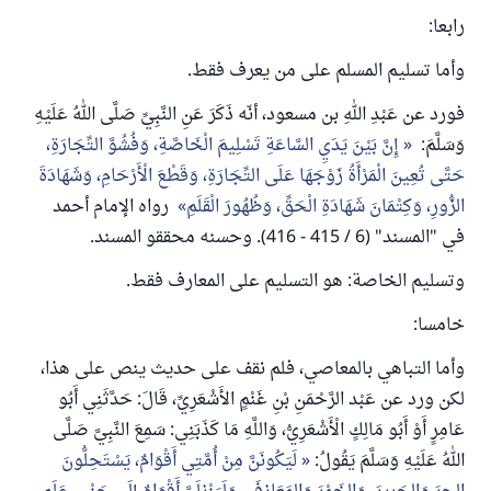
رابعا:
وأما تسليم المسلم على من يعرف فقط.
فورد عن عَبْدِ اللهِ بن مسعود، أنّه ذَكَرَ عَنِ النَّبِيِّ صَلَّى اللهُ عَلَيْهِ
وَسَلَّمَ:
إِنَّ بَيْنَ يَدَيِ السَّاعَةِ تَسْلِيمَ الْخَاصَّةِ، وَفُشُوَّ التِّجَارَةِ،
حَتَّى تُعِينَ الْمَرْأَةُ زَوْجَهَا عَلَى التِّجَارَةِ، وَقَطْعَ الْأَرْحَامِ، وَشَهَادَةَ
الزُّورِ، وَكِتْمَانَ شَهَادَةِ الْحَقِّ، وَظُهُورَ الْقَلَمِ
رواه الإمام أحمد
في "المسند" (6 / 415 - 416). وحسنه محققو المسند.
وتسليم الخاصة: هو التسليم على المعارف فقط.
خامسا:
وأما التباهي بالمعاصي، فلم نقف على حديث ينص على هذا،
لكن ورد عن عَبْد الرَّحْمَنِ بْنِ غَنْمٍ الأَشْعَرِيِّ، قَالَ: حَدَّثَنِي أَبُو
عَامِرٍ أَوْ أَبُو مَالِكٍ الْأَشْعَرِيُّ، وَاللَّهِ مَا كَذَبَنِي: سَمِعَ النَّبِيَّ صَلَّى
اللهُ عَلَيْهِ وَسَلَّمَ يَقُولُ:
لَيَكُونَنَّ مِنْ أُمَّتِي أَقْوَامٌ، يَسْتَحِلُّونَ