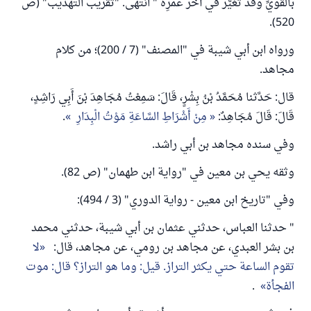
بالقويِّ وقد تَغَيَّر في آخر عمرِه " انتهى. "تقريب التهذيب" (ص
520).
ورواه ابن أبي شيبة في "المصنف" (7 / 200)؛ من كلام
مجاهد.
قال: حَدَّثنا مُحَمَّدُ بْنُ بِشْرٍ، قَالَ: سَمِعْتُ مُجَاهِدَ بْنَ أَبِي رَاشِدٍ،
قَالَ: قَالَ مُجَاهِدٌ:
مِنْ أَشْرَاطِ السَّاعَةِ مَوْتُ الْبِدَارِ
.
وفي سنده مجاهد بن أبي راشد.
وثقه يحي بن معين في "رواية ابن طهمان" (ص 82).
وفي "تاريخ ابن معين - رواية الدوري" (3 / 494):
" حدثنا العباس، حدثني عثمان بن أبي شيبة، حدثني محمد
بن بشر العبدي، عن مجاهد بن رومي، عن مجاهد، قال:
لا
تقوم الساعة حتي يكثر التراز. قيل: وما هو التراز؟ قال: موت
الفجأة
.