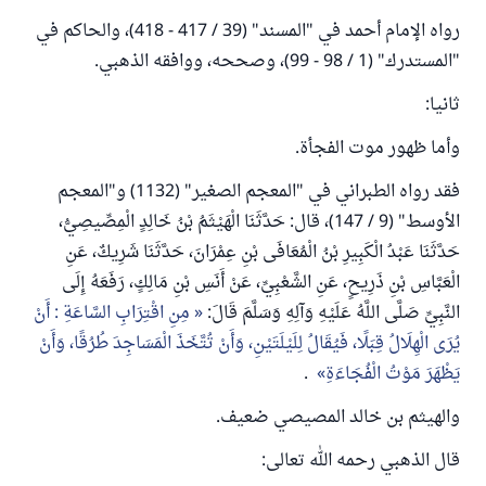
رواه الإمام أحمد في "المسند" (39 / 417 - 418)، والحاكم في
"المستدرك" (1 / 98 - 99)، وصححه، ووافقه الذهبي.
ثانيا:
وأما ظهور موت الفجأة.
فقد رواه الطبراني في "المعجم الصغير" (1132) و"المعجم
الأوسط" (9 / 147)، قال: حَدَّثَنَا الْهَيْثَمُ بْنُ خَالِدٍ الْمِصِّيصِيُّ،
حَدَّثَنَا عَبْدُ الْكَبِيرِ بْنُ الْمُعَافَى بْنِ عِمْرَانَ، حَدَّثَنَا شَرِيكٌ، عَنِ
الْعَبَّاسِ بْنِ ذَرِيحٍ، عَنِ الشَّعْبِيِّ، عَنْ أَنَسِ بْنِ مَالِكٍ، رَفَعَهُ إِلَى
النَّبِيِّ صَلَّى اللَّهُ عَلَيْهِ وَآلِهِ وَسَلَّمَ قَالَ:
مِنِ اقْتِرَابِ السَّاعَةِ : أَنْ
يُرَى الْهِلَالُ قِبَلًا، فَيُقَالُ لِلَيْلَتَيْنِ، وَأَنْ تُتَّخَذَ الْمَسَاجِدَ طُرُقًا، وَأَنْ
يَظْهَرَ مَوْتُ الْفُجَاءَةِ
.
والهيثم بن خالد المصيصي ضعيف.
قال الذهبي رحمه الله تعالى: