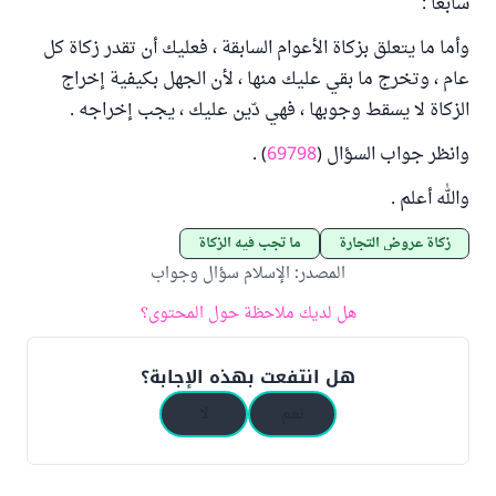
سابعاً :
وأما ما يتعلق بزكاة الأعوام السابقة ، فعليك أن تقدر زكاة كل
عام ، وتخرج ما بقي عليك منها ، لأن الجهل بكيفية إخراج
الزكاة لا يسقط وجوبها ، فهي دّين عليك ، يجب إخراجه .
وانظر جواب السؤال (
69798
) .
والله أعلم .
زكاة عروض التجارة
ما تجب فيه الزكاة
المصدر
:
الإسلام سؤال وجواب
هل لديك ملاحظة حول المحتوى؟
هل انتفعت بهذه الإجابة؟
نعم
لا