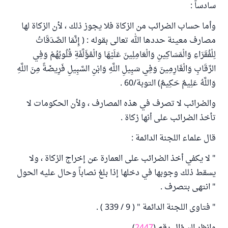
سادساً :
وأما حساب الضرائب من الزكاة فلا يجوز ذلك ، لأن الزكاة لها
مصارف معينة حددها الله تعالى بقوله : ( إِنَّمَا الصَّدَقَاتُ
لِلْفُقَرَاءِ وَالْمَسَاكِينِ وَالْعَامِلِينَ عَلَيْهَا وَالْمُؤَلَّفَةِ قُلُوبُهُمْ وَفِي
الرِّقَابِ وَالْغَارِمِينَ وَفِي سَبِيلِ اللَّهِ وَابْنِ السَّبِيلِ فَرِيضَةً مِنَ اللَّهِ
وَاللَّهُ عَلِيمٌ حَكِيمٌ) التوبة/60 .
والضرائب لا تصرف في هذه المصارف ، ولأن الحكومات لا
تأخذ الضرائب على أنها زكاة .
قال علماء اللجنة الدائمة :
" لا يكفي أخذ الضرائب على العمارة عن إخراج الزكاة ، ولا
يسقط ذلك وجوبها في دخلها إذا بلغ نصاباً وحال عليه الحول
" انتهى بتصرف .
" فتاوى اللجنة الدائمة " ( 9 / 339 ) .