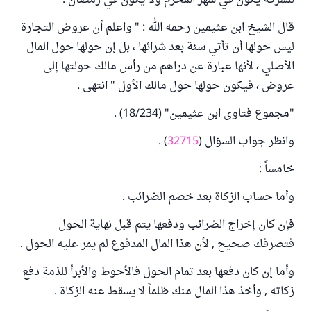
للشركة يكون في شهر المحرم ولا يكون في رمضان .
قال الشيخ ابن عثيمين رحمه الله : " واعلم أن عروض التجارة
ليس حولها أن تأتي سنة بعد شرائها ، بل إن حولها حول المال
الأصلي ، لأنها عبارة عن دراهم من رأس مالك حولتها إلى
عروض ، فيكون حولها حول مالك الأول " انتهى .
"مجموع فتاوى ابن عثيمين" (18/234) .
وانظر جواب السؤال (
32715
) .
خامساً :
وأما حساب الزكاة بعد خصم الضرائب .
فإن كان إخراج الضرائب ودفعها يتم قبل نهاية الحول
فتصرفك صحيح , لأن هذا المال المدفوع لم يمر عليه الحول .
وأما إن كان دفعها بعد تمام الحول فالأحوط والأبرأ للذمة دفع
زكاته , وأخذ هذا المال منك ظلماً لا يسقط عنه الزكاة .