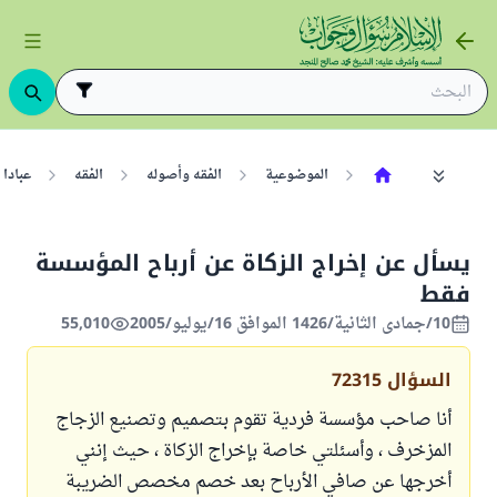
الموضوعية
الفقه وأصوله
الفقه
عبادا
يسأل عن إخراج الزكاة عن أرباح المؤسسة
فقط
10/جمادى الثانية/1426 الموافق 16/يوليو/2005
55,010
السؤال
72315
أنا صاحب مؤسسة فردية تقوم بتصميم وتصنيع الزجاج
المزخرف ، وأسئلتي خاصة بإخراج الزكاة ، حيث إنني
أخرجها عن صافي الأرباح بعد خصم مخصص الضريبة