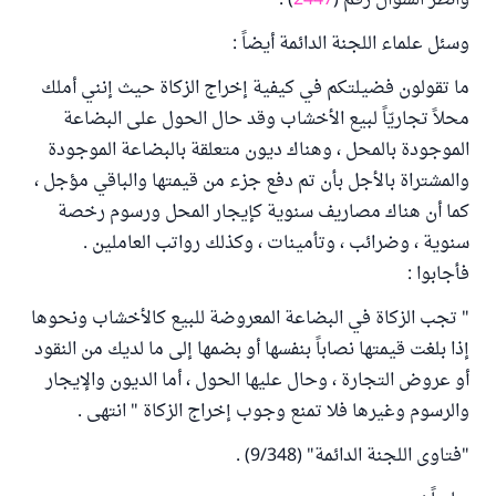
وانظر السؤال رقم (
2447
) .
وسئل علماء اللجنة الدائمة أيضاً :
ما تقولون فضيلتكم في كيفية إخراج الزكاة‏‏ حيث إنني أملك
محلاً تجاريّاً لبيع الأخشاب وقد حال الحول على البضاعة
الموجودة بالمحل ، وهناك ديون متعلقة بالبضاعة الموجودة
والمشتراة بالأجل بأن تم دفع جزء من قيمتها والباقي مؤجل ،
كما أن هناك مصاريف سنوية كإيجار المحل ورسوم رخصة
سنوية ، وضرائب ، وتأمينات ، وكذلك رواتب العاملين ‏.‏
فأجابوا :
" تجب الزكاة في البضاعة المعروضة للبيع كالأخشاب ونحوها
إذا بلغت قيمتها نصاباً بنفسها أو بضمها إلى ما لديك من النقود
أو عروض التجارة ، وحال عليها الحول ، أما الديون والإيجار
والرسوم وغيرها فلا تمنع وجوب إخراج الزكاة " انتهى ‏.
"فتاوى اللجنة الدائمة" (9/348) .