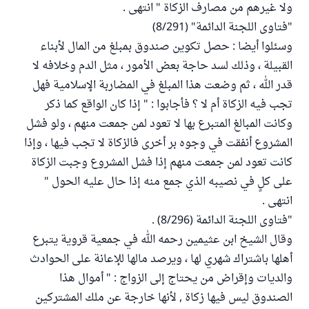
ولا غيرهم من مصارف الزكاة " انتهى .
"فتاوى اللجنة الدائمة" (8/291)
وسئلوا أيضا : حصل تكوين صندوق بمبلغ من المال لأبناء
القبيلة ، وذلك لسد حاجة بعض الأمور ، مثل الدم وخلافه لا
قدر الله ، ثم وضعت هذا المبلغ في المضاربة الإسلامية فهل
تجب فيه الزكاة أم لا ؟ فأجابوا : " إذا كان الواقع كما ذكر
وكانت المبالغ المتبرع بها لا تعود لمن جمعت منهم ، ولو فشل
المشروع أنفقت في وجوه بر أخرى فالزكاة لا تجب فيها ، وإذا
كانت تعود لمن جمعت منهم إذا فشل المشروع وجبت الزكاة
على كلٍ في نصيبه الذي جمع منه إذا حال عليه الحول "
انتهى .
"فتاوى اللجنة الدائمة (8/296) .
وقال الشيخ ابن عثيمين رحمه الله في جمعية قروية يتبرع
أهلها باشتراك شهري لها ، ويرصد مالها للإعانة على الحوادث
والديات وإقراض من يحتاج إلى الزواج : " أموال هذا
الصندوق ليس فيها زكاة , لأنها خارجة عن ملك المشتركين