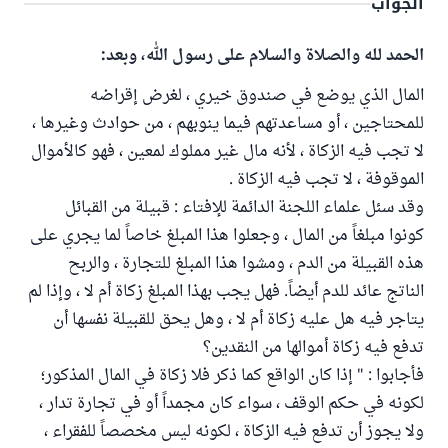
الجواب
الحمد لله والصلاة والسلام على رسول الله، وبعد:
المال الذي يوضع في صندوق خيري ، لغرض إقراضه
للمحتاجين ، أو مساعدتهم فيما ينوبهم ، من حوادث وغيرها ،
لا تجب فيه الزكاة ، لأنه مال غير مملوك لمعين ، فهو كالأموال
الموقوفة ، لا تجب فيه الزكاة .
وقد سئل علماء اللجنة الدائمة للإفتاء : قبيلة من القبائل
كونوا مبلغاً من المال ، وجعلوا هذا المبلغ خاصاً لما يجري على
هذه القبيلة من الدم ، ومشوا هذا المبلغ للتجارة ، والربح
الناتج عائد للدم أيضاً. فهل يجب بهذا المبلغ زكاة أم لا ، وإذا لم
يتاجر فيه هل عليه زكاة أم لا ، وهل يحق للقبيلة نفسها أن
تدفع فيه زكاة أموالها من النقدين؟
فأجابوا : " إذا كان الواقع كما ذكر فلا زكاة في المال المذكور؛
لكونه في حكم الوقف ، سواء كان مجمداً أو في تجارة تدار ،
ولا يجوز أن تدفع فيه الزكاة ، لكونه ليس مخصصاً للفقراء ،