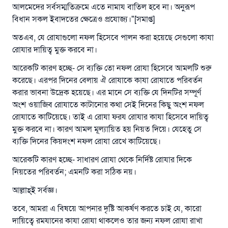
আলমেদের সর্বসম্মতিক্রমে এতে নামায বাতিল হবে না। অনুরূপ
উত্তর নম্বর ১১০৮৪৫ একটি বিবাহ রক্ষা
বিধান সকল ইবাদতের ক্ষেত্রেও প্রযোজ্য।"[সমাপ্ত]
করেছিল।
অতএব, যে রোযাগুলো নফল হিসেবে পালন করা হয়েছে সেগুলো কাযা
রোযার দায়িত্ব মুক্ত করবে না।
উম্মাহকে উত্তর দিতে আমাদেরকে সহযোগিতা করুন
আরেকটি কারণ হচ্ছে- সে ব্যক্তি তো নফল রোযা হিসেবে আমলটি শুরু
রাসূল সাল্লাল্লাহু আলাইহি ওয়া সাল্লাম বলেছেন
করেছে। এরপর দিনের বেলায় ঐ রোযাকে কাযা রোযাতে পরিবর্তন
যে ব্যক্তি সৎ কর্মের পথ দেখাবে সে সৎকর্মকারীর সমান
করার ভাবনা উদ্রেক হয়েছে। এর মানে সে ব্যক্তি যে দিনটির সম্পূর্ণ
সওয়াব পাবে
অংশ ওয়াজিব রোযাতে কাটানোর কথা সেই দিনের কিছু অংশ নফল
(সহিহ মুসলিম; ১৮৯৩)
রোযাতে কাটিয়েছে। তাই এ রোযা ফরয রোযার কাযা হিসেবে দায়িত্ব
মুক্ত করবে না। কারণ আমল মূল্যায়িত হয় নিয়ত দিয়ে। যেহেতু সে
ব্যক্তি দিনের কিয়দংশ নফল রোযা রেখে কাটিয়েছে।
এখনই শরীক হোন
আরেকটি কারণ হচ্ছে- সাধারণ রোযা থেকে নির্দিষ্ট রোযার দিকে
নিয়তের পরিবর্তন; এমনটি করা সঠিক নয়।
আল্লাহ্‌ই সর্বজ্ঞ।
তবে, আমরা এ বিষয়ে আপনার দৃষ্টি আকর্ষণ করতে চাই যে, কারো
দায়িত্বে রমযানের কাযা রোযা থাকলেও তার জন্য নফল রোযা রাখা