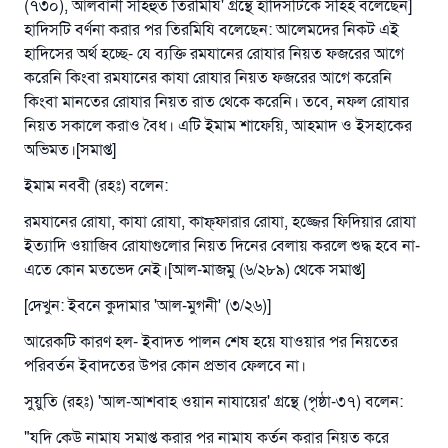
(৭৩০), আলবানী সহিহুত তিরমিযি' গ্রন্থে হাদিসটিকে সহিহ বলেছেন]
হাদিসটি বর্ণনা করার পর তিরমিযি বলেছেন: আলেমদের নিকট এই
হাদিসের অর্থ হচ্ছে- যে ব্যক্তি রমযানের রোযার নিয়ত ফজরের আগে
করেনি কিংবা রমযানের কাযা রোযার নিয়ত ফজরের আগে করেনি
কিংবা মানতের রোযার নিয়ত রাত থেকে করেনি। তবে, নফল রোযার
নিয়ত সকালে করাও বৈধ। এটি ইমাম শাফেয়ি, আহমাদ ও ইসহাকের
অভিমত।[সমাপ্ত]
ইমাম নববী (রহঃ) বলেন:
রমযানের রোযা, কাযা রোযা, কাফ্‌ফারার রোযা, হজ্জের ফিদিয়ার রোযা
ইত্যাদি ওয়াজিব রোযাগুলোর নিয়ত দিনের বেলায় করলে শুদ্ধ হবে না-
এতে কোন মতভেদ নেই।[আল-মাজমু (৬/২৮৯) থেকে সমাপ্ত]
[দেখুন: ইবনে কুদামার 'আল-মুগনী' (৩/২৬)]
আরেকটি কারণ হল- ইবাদত পালন শেষ হয়ে যাওয়ার পর নিয়তের
পরিবর্তন ইবাদতের উপর কোন প্রভাব ফেলবে না।
সুয়ুতি (রহঃ) 'আল-আশবাহ ওয়ান নাযায়ের' গ্রন্থে (পৃষ্ঠা-৩৭) বলেন:
"যদি কেউ নামায সমাপ্ত করার পর নামায কর্তন করার নিয়ত করে