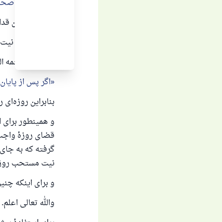
در روز باشد صح
نگا: مغنی ابن قدامة (۳/
و برای اینکه نیت 
سیوطی ـ رحمه الل
پاسخ شمارهٔ ۱۱۰۸۴۵
اگر پس از پایان
بنابراین روزه‌ای
از پرس
و همینطور برای ا
آن
قضای روزهٔ واجب 
گرفته که به جای 
نیت مستحب روزه
و برای اینکه چنی
والله تعالی اعلم.