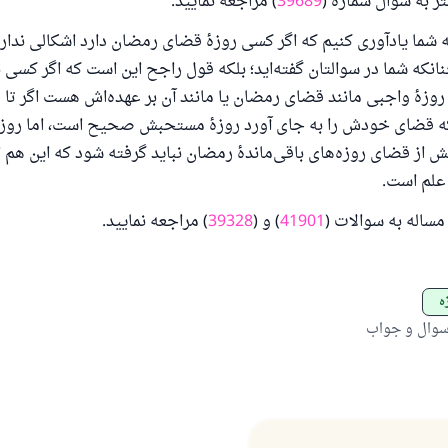
تر به سوال شمارهٔ (
39689
) مراجعه نمایید.
 به شما یادآوری کنیم که اگر کسی روزهٔ قضای رمضان دارد اشکالی ندارد
که شما در سوالتان گفته‌اید؛ بلکه قول راجح این است که اگر کسی ب
وزهٔ واجبی مانند قضای رمضان یا مانند آن بر عهده‌اش هست اگر تا
که قضای خودش را به جای آورد روزهٔ مستحبش صحیح است، اما روزه
از قضای روزه‌های باقی‌ماندهٔ رمضان نباید گرفته شود که این هم ال
 علم است.
ساله به سوالات (
41901
) و (
39328
) مراجعه نمایید.
ه
سوال و جواب