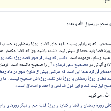
دهم؟
 سلام بر رسول الله و بعد:
 مستحبی که به پایان رسیده تا به جای قضای روزهٔ رمضان به حساب
روزهٔ قضا باید حتما از شبش نیت داشته باشید چرا که قضا حکمش هما
ه علیه وسلم ـ فرموده است:
کسی که پیش از فجر قصد روزه نکند روزه
صحیح سنن ترمذی
آن را صحیح دانسته است. ترمذی
معنای آن نزد علما این است که هرکس پیش از طلوع فجر در ماه رم
صد قضای روزهٔ رمضان یا روزهٔ نذر نکند، روزه‌اش صحیح نیست، اما ر
صبح نیز نیت کند و این قول شافعی و احمد و اسحاق است
.
لله ـ می‌گوید:
ی روزهٔ رمضان و قضا و کفاره و روزهٔ فدیهٔ حج و دیگر روزهای واج