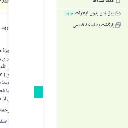
رمضان تغییر 
حفظ شده‌ها
متن پاسخ
ورق زدن بدون اینترنت
جديد
بازگشت به نسخهٔ قدیمی
الحمدلله و درود و
اولا:
تغییر نیت روزهٔ
نیست؛ زیرا برای 
پیامبر ـ صلی الل
روایت ترمذی (۷۳۰) و آلبانی در
روایت می‌گوید:
[روزه] نکند یا ق
می‌تواند پس از 
امام نووی ـ رحمه ا
بدون هیچ اختلاف