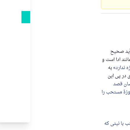
 آید صحیح
نند ادا است و
 ندارد
به
 در پی این
ضان قصد
وزهٔ مستحب را
ب با نیتی که