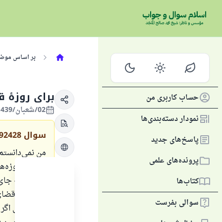
بر اساس موض
برای روزهٔ ق
حساب کاربری من
02/شعبان/1439 , 18/فروردین/2018
نمودار دسته‌بندی‌ها
سوال
92428
پاسخ‌های جدید
من نمی‌دانستم
پرونده‌های علمی
پیش از روزه‌ه
رمضان به جای آ
کتاب‌ها
به عنوان قضا
سوالی بفرست
کرد؟ یعنی اگر 