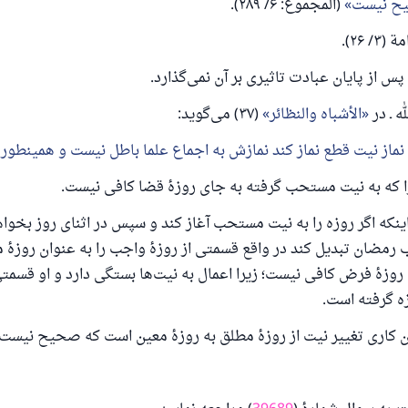
یح نیست
(المجموع: ۶/ ۲۸۹).
 ۲۶).
پس از پایان عبادت تاثیری بر آن نمی‌گذارد.
ه ـ در
الأشباه والنظائر
(۳۷) می‌گوید:
 یک زندگی زناشویی را نجات داد.
 نماز نیت قطع نماز کند نمازش به اجماع علما باطل نیست و همینطور 
 را که به نیت مستحب گرفته به جای روزهٔ قضا کافی نیست.
ش تا پاسخ، کمک مالی شما «اسلام سوال و جواب» را یاری می
ینکه اگر روزه را به نیت مستحب آغاز کند و سپس در اثنای روز بخواهد
رسول الله صلی الله علیه وسلم می‌فرماید
که به سوی خیری راهنمایی کند مانند پاداش انجام دهنده‌اش را خواه
رمضان تبدیل کند در واقع قسمتی از روزهٔ واجب را به عنوان روزهٔ
داشت
روزهٔ فرض کافی نیست؛ زیرا اعمال به نیت‌ها بستگی دارد و او قسمتی 
 گرفته است.
(مسلم: ۱۸۹۳)
ن کاری تغییر نیت از روزهٔ مطلق به روزهٔ معین است که صحیح نیست.
همکاری