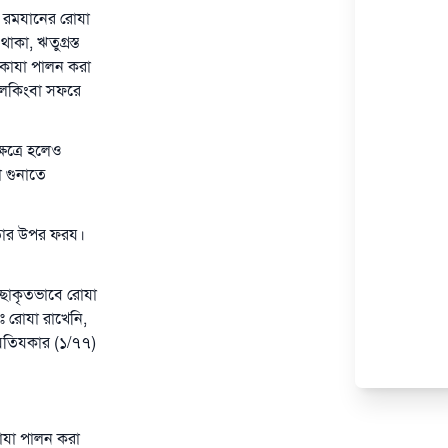
া রমযানের রোযা
কা, ঋতুগ্রস্ত
 কাযা পালন করা
লেকিংবা সফরে
েত্রে হলেও
 গুনাতে
 তার উপর ফরয।
্ছাকৃতভাবে রোযা
ঃ রোযা রাখেনি,
যতিযকার (১/৭৭)
রোযা পালন করা