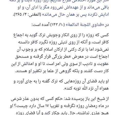
در این مورد اختلافی سراغ نداریم؛ زیرا روزه ثابت و بر ذمه
باقی می‌ماند و از عهده‌اش نمی‌رود مگر با ادای آن، و او
ادایش نکرده پس بر همان حال می‌ماند
(المغنی: ۴/ ۳۶۵).
در
فتاوى اللجنة الدائمة
(۱۰/ ۱۴۳) آمده است:
کسی که روزه را از روی انکار وجوبش ترک گوید به اجماع
کافر است، و آنکه از روی تنبلی روزه نگیرد کافر دانسته
نمی‌شود اما با ترک رکنی از ارکان اسلام که بر وجوب آن
اجماع است در معرض خطر بزرگی قرار گرفته و مستحق
عقوبت و تادیب از سوی ولی امر است تا او و امثالش از این
کار دست کشند و بلکه گروهی از علما بر تکفیر او هستند.
او باید قضای آن روزه‌هایی که ترک گفته را به جای آورد و
پاسخ شمارهٔ ۱۱۰۸۴۵ یک زندگی زناشویی
همراه آن نزد الله توبه کند».
را نجات داد.
از شیخ ابن باز پرسیده شد: حکم کسی که بدون عذر شرعی
در ماه رمضان روزه نگرفته و تقریبا ۱۷ سال دارد چیست؟ او
از پرسش تا پاسخ، کمک مالی شما «اسلام سوال و جواب» را
هیچ عذری نداشته، حال باید چکار کند و آیا قضای روزه
یاری می‌دهد.