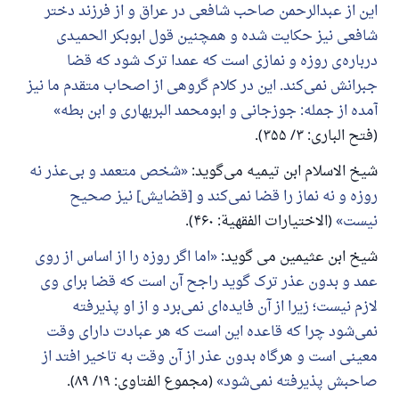
این از عبدالرحمن صاحب شافعی در عراق و از فرزند دختر
شافعی نیز حکایت شده و همچنین قول ابوبکر الحمیدی
درباره‌ی روزه و نمازی است که عمدا ترک شود که قضا
جبرانش نمی‌کند. این در کلام گروهی از اصحاب متقدم ما نیز
آمده از جمله: جوزجانی و ابومحمد البربهاری و ابن بطه
(فتح الباری: ۳/ ۳۵۵).
شیخ الاسلام ابن تیمیه می‌گوید:
شخص متعمد و بی‌عذر نه
روزه و نه نماز را قضا نمی‌کند و [قضایش] نیز صحیح
نیست
(الاختیارات الفقهیة: ۴۶۰).
شیخ ابن عثیمین می گوید:
اما اگر روزه را از اساس از روی
عمد و بدون عذر ترک گوید راجح آن است که قضا برای وی
لازم نیست؛ زیرا از آن فایده‌ای نمی‌برد و از او پذیرفته
نمی‌شود چرا که قاعده این است که هر عبادت دارای وقت
معینی است و هرگاه بدون عذر از آن وقت به تاخیر افتد از
صاحبش پذیرفته نمی‌شود
(مجموع الفتاوی: ۱۹/ ۸۹).