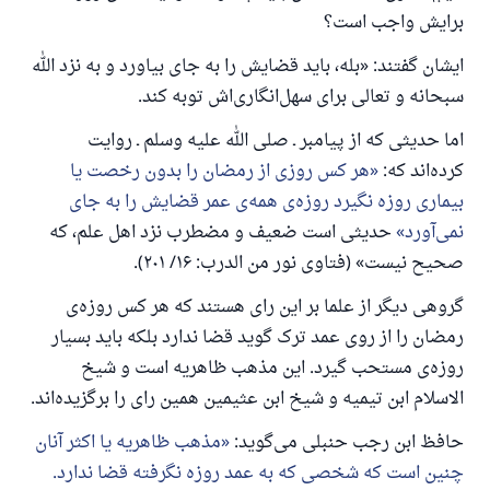
برایش واجب است؟
رسول الله صلی الله علیه وسلم می‌فرماید
آنکه به سوی خیری راهنمایی کند مانند پاداش انجام
ایشان گفتند: «بله، باید قضایش را به جای بیاورد و به نزد الله
دهنده‌اش را خواهد داشت
سبحانه و تعالی برای سهل‌انگاری‌اش توبه کند.
(مسلم: ۱۸۹۳)
اما حدیثی که از پیامبر ـ صلی الله علیه وسلم ـ روایت
کرده‌اند که:
هر کس روزی از رمضان را بدون رخصت یا
بیماری روزه نگیرد روزه‌ی همه‌ی عمر قضایش را به جای
همکاری
نمی‌آورد
حدیثی است ضعیف و مضطرب نزد اهل علم، که
صحیح نیست» (فتاوی نور من الدرب: ۱۶/ ۲۰۱).
گروهی دیگر از علما بر این رای هستند که هر کس روزه‌ی
رمضان را از روی عمد ترک گوید قضا ندارد بلکه باید بسیار
روزه‌ی مستحب گیرد. این مذهب ظاهریه است و شیخ
الاسلام ابن تیمیه و شیخ ابن عثیمین همین رای را برگزیده‌اند.
حافظ ابن رجب حنبلی می‌گوید:
مذهب ظاهریه یا اکثر آنان
چنین است که شخصی که به عمد روزه نگرفته قضا ندارد.