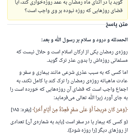
گوید یا در اثنای ماه رمضان به عمد روزه‌خواری کند، آیا
قضای روزهایی که روزه نبوده بر وی واجب است؟
متن پاسخ
الحمدلله و درود و سلام بر رسول الله و بعد:
روزه‌ی رمضان یکی از ارکان اسلام است و حلال نیست که
مسلمانی روزه‌اش را بدون عذر ترک گوید.
اما کسی که به سبب عذری شرعی مانند بیماری و سفر و
عادت ماهیانه روزه‌ی رمضان را ترک کند یا کامل نکند، به
اجماع واجب است که قضای آن روزه‌هایی که خورده است را
به جای آورد زیرا الله تعالی می‌فرماید:
وَمَنْ كَانَ مَرِيضاً أَوْ عَلَى سَفَرٍ فَعِدَّةٌ مِنْ أَيَّامٍ أُخَرَ
[بقره: ۱۸۵]
(و کسی که بیمار یا در سفر است [باید به شماره‌ی آن] تعدادی
از روزهای دیگر [را روزه شود]).