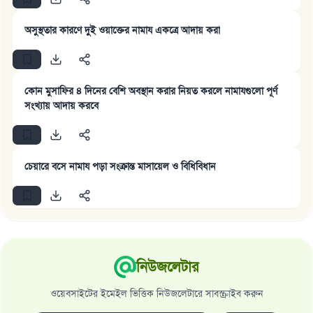
অসুস্থতার কারণে দুই ওয়াক্তের নামায একত্রে আদায় করা
উত্তর নম্বর ১১০৮৪৫ একটি বিবাহ রক্ষা
করেছিল।
কোন মুসাফির ৪ দিনের বেশি অবস্থান করার নিয়ত করলে নামাযগুলো পূর্ণ
সংখ্যায় আদায় করবে
উম্মাহকে উত্তর দিতে আমাদেরকে সহযোগিতা করুন
রাসূল সাল্লাল্লাহু আলাইহি ওয়া সাল্লাম বলেছেন
যে ব্যক্তি সৎ কর্মের পথ দেখাবে সে সৎকর্মকারীর সমান
চেয়ারে বসে নামায পড়া সংক্রান্ত মাসায়েল ও বিধিবিধান
সওয়াব পাবে
(সহিহ মুসলিম; ১৮৯৩)
এখনই শরীক হোন
নিউজলেটার
ওয়েবসাইটের ইমেইল ভিত্তিক নিউজলেটারে সাবস্ক্রাইব করুন