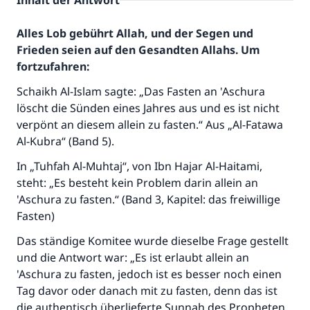
Inhalt der Antwort
Alles Lob gebührt Allah, und der Segen und
Frieden seien auf den Gesandten Allahs. Um
fortzufahren:
Schaikh Al-Islam sagte: „Das Fasten an 'Aschura
löscht die Sünden eines Jahres aus und es ist nicht
verpönt an diesem allein zu fasten.“ Aus „Al-Fatawa
Al-Kubra“ (Band 5).
In „Tuhfah Al-Muhtaj“, von Ibn Hajar Al-Haitami,
steht: „Es besteht kein Problem darin allein an
'Aschura zu fasten.“ (Band 3, Kapitel: das freiwillige
Fasten)
Das ständige Komitee wurde dieselbe Frage gestellt
Die Antwort Nr. 110845 rettete eine
und die Antwort war: „Es ist erlaubt allein an
'Aschura zu fasten, jedoch ist es besser noch einen
Ehe.
Tag davor oder danach mit zu fasten, denn das ist
die authentisch überlieferte Sunnah des Propheten
Unterstütze die Arbeit von Islam Q&A