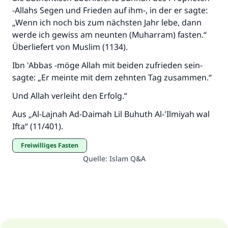
-Allahs Segen und Frieden auf ihm-, in der er sagte:
Der Prophet -Allahs Segen und Frieden auf
„Wenn ich noch bis zum nächsten Jahr lebe, dann
ihm- sagte:
werde ich gewiss am neunten (Muharram) fasten.“
"Wer zum Guten aufruft, hat den Lohn
Überliefert von Muslim (1134).
desjenigen, der sie durchführt."
Ibn 'Abbas -möge Allah mit beiden zufrieden sein-
(MUSLIM 1893)
sagte: „Er meinte mit dem zehnten Tag zusammen.“
Und Allah verleiht den Erfolg.“
Beitrag dazu
Aus „Al-Lajnah Ad-Daimah Lil Buhuth Al-'Ilmiyah wal
Ifta“ (11/401).
Freiwilliges Fasten
Quelle
:
Islam Q&A